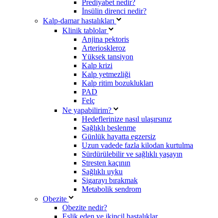
Prediyabet nedir?
İnsülin direnci nedir?
Kalp-damar hastalıkları
Klinik tablolar
Anjina pektoris
Arterioskleroz
Yüksek tansiyon
Kalp krizi
Kalp yetmezliği
Kalp ritim bozuklukları
PAD
Felç
Ne yapabilirim?
Hedeflerinize nasıl ulaşırsınız
Sağlıklı beslenme
Günlük hayatta egzersiz
Uzun vadede fazla kilodan kurtulma
Sürdürülebilir ve sağlıklı yaşayın
Stresten kaçının
Sağlıklı uyku
Sigarayı bırakmak
Metabolik sendrom
Obezite
Obezite nedir?
Eşlik eden ve ikincil hastalıklar