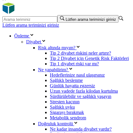
Lütfen arama teriminizi giriniz
Lütfen arama teriminizi giriniz
Önleme
Diyabet
Risk altında mıyım?
Tip 2 diyabet riskini neler artırır?
Tip 2 Diyabet için Genetik Risk Faktörleri
Tip 1 diyabet riski var mı?
Ne yapabilirim?
Hedeflerinize nasıl ulaşırsınız
Sağlıklı beslenme
Günlük hayatta egzersiz
Uzun vadede fazla kilodan kurtulma
Sürdürülebilir ve sağlıklı yaşayın
Stresten kaçının
Sağlıklı uyku
Sigarayı bırakmak
Metabolik sendrom
Doğruluk kontrolü
Ne kadar insanda diyabet vardır?