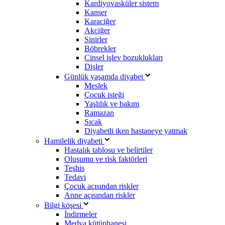
Kardiyovasküler sistem
Kanser
Karaciğer
Akciğer
Sinirler
Böbrekler
Cinsel işlev bozuklukları
Dişler
Günlük yaşamda diyabet
Meslek
Çocuk isteği
Yaşlılık ve bakım
Ramazan
Sıcak
Diyabetli iken hastaneye yatmak
Hamilelik diyabeti
Hastalık tablosu ve belirtiler
Oluşumu ve risk faktörleri
Teşhis
Tedavi
Çocuk açısından riskler
Anne açısından riskler
Bilgi köşesi
İndirmeler
Medya kütüphanesi