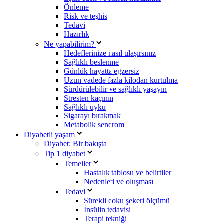
Önleme
Risk ve teşhis
Tedavi
Hazırlık
Ne yapabilirim?
Hedeflerinize nasıl ulaşırsınız
Sağlıklı beslenme
Günlük hayatta egzersiz
Uzun vadede fazla kilodan kurtulma
Sürdürülebilir ve sağlıklı yaşayın
Stresten kaçının
Sağlıklı uyku
Sigarayı bırakmak
Metabolik sendrom
Diyabetli yaşam
Diyabet: Bir bakışta
Tip 1 diyabet
Temeller
Hastalık tablosu ve belirtiler
Nedenleri ve oluşması
Tedavi
Sürekli doku şekeri ölçümü
İnsülin tedavisi
Terapi tekniği