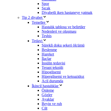
Spor
Sıcak
Diyabetli iken hastaneye yatmak
Tip 2 diyabet
Temeller
Hastalık tablosu ve belirtiler
Nedenleri ve oluşması
Teşhis
Tedavi
Sürekli doku şekeri ölçümü
Beslenme
Hareket
İlaçlar
İnsülin tedavisi
Terapi tekniği
Hipoglisemi
Hiperglisemi ve ketoazidoz
Acil durumda
İkincil hastalıklar
Önleme
Gözler
Ayaklar
Beyin ve ruh
Cilt