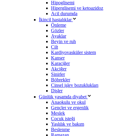
Hipoglisemi
Hiperglisemi ve ketoazidoz
Acil durumda
İkincil hastalıklar
Önleme
Gözler
Ayaklar
Beyin ve ruh
Cilt
Kardiyovasküler sistem
Kanser
Karaciğer
Akciğer
Sinirler
Böbrekler
Cinsel işlev bozuklukları
Dişler
Günlük yaşamda diyabet
Anaokulu ve okul
Gençler ve ergenlik
Meslek
Çocuk isteği
Yaşlılık ve bakım
Beslenme
Ramazan