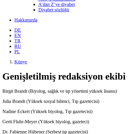
A’dan Z’ye diyabet
Diyabet sözlüğü
Hakkımızda
DE
EN
TR
RU
PL
Künye
Genişletilmiş redaksiyon ekibi
Birgit Brandt (Biyolog, sağlık ve tıp yönetimi yüksek lisansı)
Julia Brandt (Yüksek sosyal bilimci, Tıp gazetecisi)
Nadine Eckert (Yüksek biyolog, Tıp gazetecisi)
Gerti Fluhr-Meyer (Yüksek biyolog, gazeteci)
Dr. Fabienne Hübener (Serbest tıp gazetecisi)