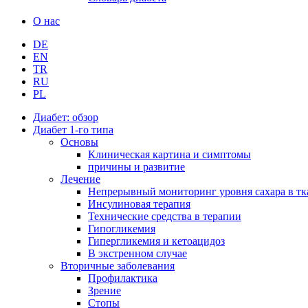
О нас
DE
EN
TR
RU
PL
Диабет: обзор
Диабет 1-го типа
Основы
Клиническая картина и симптомы
причины и развитие
Лечение
Непрерывный мониторинг уровня сахара в тк
Инсулиновая терапия
Технические средства в терапии
Гипогликемия
Гипергликемия и кетоацидоз
В экстренном случае
Вторичные заболевания
Профилактика
Зрение
Стопы