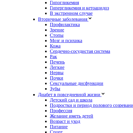
Гипогликемия
Гипергликемия и кетоацидоз
В экстренном случае
Вторичные заболевания
Профилактика
Зрение
Стопы
Мозг и психика
Кожа
Сердечно-сосудистая система
Рак
Печень
Легкие
Нервы
Почки
Сексуальные дисфункции
Зубы
Диабет в повседневной жизни
Детский сад и школа
Подростки и период полового созреван
Профессия
Желание иметь детей
Возраст и уход
Питание
Спорт