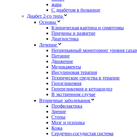
жара
С диабетом в больнице
Диабет 2-го типа
Основы
Клиническая картина и симптомы
Причины и развитие
Диагностика
Лечение
Непрерывный мониторинг уровня сахар
Питание
Движение
Медикаменты
Инсулиновая терапия
Технические средства в терапии
Гипогликемия
Гипергликемия и кетоацидоз
В экстренном случае
Вторичные заболевания
Профилактика
Зрение
Стопы
Мозг и психика
Кожа
Сердечно-сосудистая система