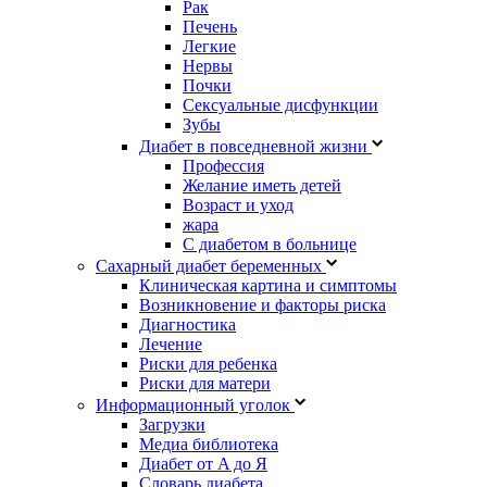
Рак
Печень
Легкие
Нервы
Почки
Сексуальные дисфункции
Зубы
Диабет в повседневной жизни
Профессия
Желание иметь детей
Возраст и уход
жара
С диабетом в больнице
Сахарный диабет беременных
Клиническая картина и симптомы
Возникновение и факторы риска
Диагностика
Лечение
Риски для ребенка
Риски для матери
Информационный уголок
Загрузки
Медиа библиотека
Диабет от A до Я
Словарь диабета