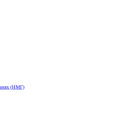
анях (НМГ)