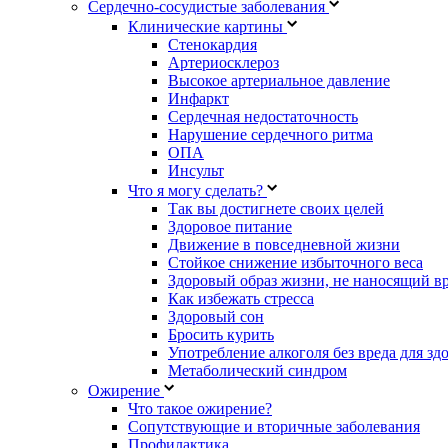
Сердечно-сосудистые заболевания
Клинические картины
Стенокардия
Артериосклероз
Высокое артериальное давление
Инфаркт
Сердечная недостаточность
Нарушение сердечного ритма
ОПА
Инсульт
Что я могу сделать?
Так вы достигнете своих целей
Здоровое питание
Движение в повседневной жизни
Стойкое снижение избыточного веса
Здоровый образ жизни, не наносящий в
Как избежать стресса
Здоровый сон
Бросить курить
Употребление алкоголя без вреда для зд
Метаболический синдром
Ожирение
Что такое ожирение?
Сопутствующие и вторичные заболевания
Профилактика