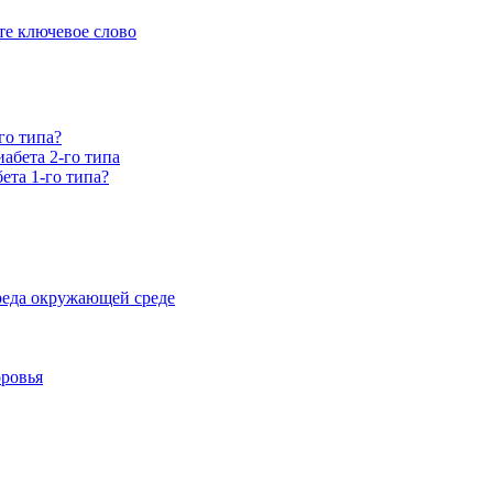
е ключевое слово
го типа?
абета 2-го типа
ета 1-го типа?
реда окружающей среде
оровья