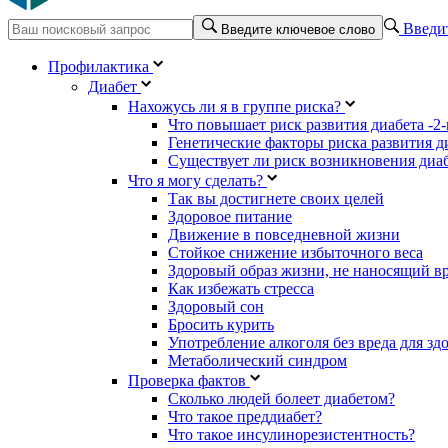
Введит
Введите ключевое слово
Профилактика
Диабет
Нахожусь ли я в группе риска?
Что повышает риск развития диабета -2-
Генетические факторы риска развития ди
Существует ли риск возникновения диаб
Что я могу сделать?
Так вы достигнете своих целей
Здоровое питание
Движение в повседневной жизни
Стойкое снижение избыточного веса
Здоровый образ жизни, не наносящий в
Как избежать стресса
Здоровый сон
Бросить курить
Употребление алкоголя без вреда для зд
Метаболический синдром
Проверка фактов
Сколько людей болеет диабетом?
Что такое преддиабет?
Что такое инсулинорезистентность?