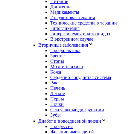
Питание
Движение
Медикаменты
Инсулиновая терапия
Технические средства в терапии
Гипогликемия
Гипергликемия и кетоацидоз
В экстренном случае
Вторичные заболевания
Профилактика
Зрение
Стопы
Мозг и психика
Кожа
Сердечно-сосудистая система
Рак
Печень
Легкие
Нервы
Почки
Сексуальные дисфункции
Зубы
Диабет в повседневной жизни
Профессия
Желание иметь детей