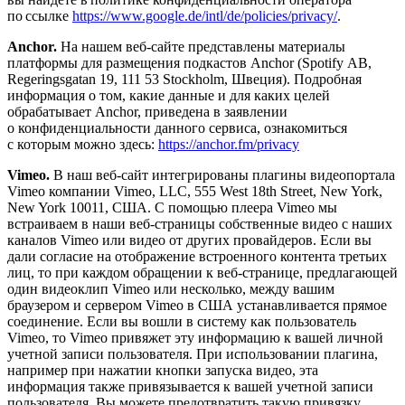
по ссылке
https://www.google.de/intl/de/policies/privacy/
.
Anchor.
На нашем веб-сайте представлены материалы
платформы для размещения подкастов Anchor (Spotify AB,
Regeringsgatan 19, 111 53 Stockholm, Швеция). Подробная
информация о том, какие данные и для каких целей
обрабатывает Anchor, приведена в заявлении
о конфиденциальности данного сервиса, ознакомиться
с которым можно здесь:
https://anchor.fm/privacy
Vimeo.
В наш веб-сайт интегрированы плагины видеопортала
Vimeo компании Vimeo, LLC, 555 West 18th Street, New York,
New York 10011, США. С помощью плеера Vimeo мы
встраиваем в наши веб-страницы собственные видео с наших
каналов Vimeo или видео от других провайдеров. Если вы
дали согласие на отображение встроенного контента третьих
лиц, то при каждом обращении к веб-странице, предлагающей
один видеоклип Vimeo или несколько, между вашим
браузером и сервером Vimeo в США устанавливается прямое
соединение. Если вы вошли в систему как пользователь
Vimeo, то Vimeo привяжет эту информацию к вашей личной
учетной записи пользователя. При использовании плагина,
например при нажатии кнопки запуска видео, эта
информация также привязывается к вашей учетной записи
пользователя. Вы можете предотвратить такую привязку,