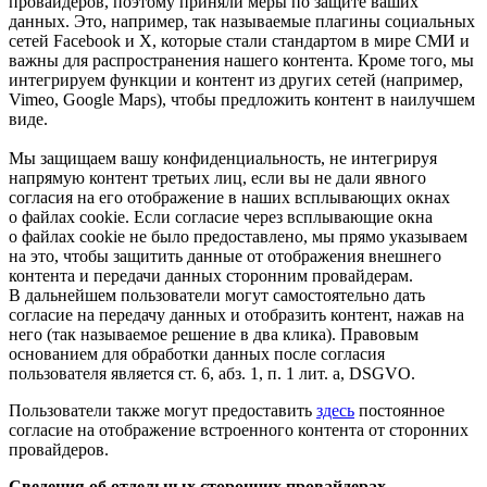
провайдеров, поэтому приняли меры по защите ваших
данных. Это, например, так называемые плагины социальных
сетей Facebook и X, которые стали стандартом в мире СМИ и
важны для распространения нашего контента. Кроме того, мы
интегрируем функции и контент из других сетей (например,
Vimeo, Google Maps), чтобы предложить контент в наилучшем
виде.
Мы защищаем вашу конфиденциальность, не интегрируя
напрямую контент третьих лиц, если вы не дали явного
согласия на его отображение в наших всплывающих окнах
о файлах cookie. Если согласие через всплывающие окна
о файлах cookie не было предоставлено, мы прямо указываем
на это, чтобы защитить данные от отображения внешнего
контента и передачи данных сторонним провайдерам.
В дальнейшем пользователи могут самостоятельно дать
согласие на передачу данных и отобразить контент, нажав на
него (так называемое решение в два клика). Правовым
основанием для обработки данных после согласия
пользователя является ст. 6, абз. 1, п. 1 лит. a, DSGVO.
Пользователи также могут предоставить
здесь
постоянное
согласие на отображение встроенного контента от сторонних
провайдеров.
Сведения об отдельных сторонних провайдерах