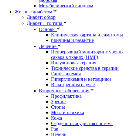
здоровья
Метаболический синдром
Жизнь с диабетом
Диабет: обзор
Диабет 1-го типа
Основы
Клиническая картина и симптомы
причины и развитие
Лечение
Непрерывный мониторинг уровня
сахара в тканях (НМГ)
Инсулиновая терапия
Технические средства в терапии
Гипогликемия
Гипергликемия и кетоацидоз
В экстренном случае
Вторичные заболевания
Профилактика
Зрение
Стопы
Мозг и психика
Кожа
Сердечно-сосудистая система
Рак
Печень