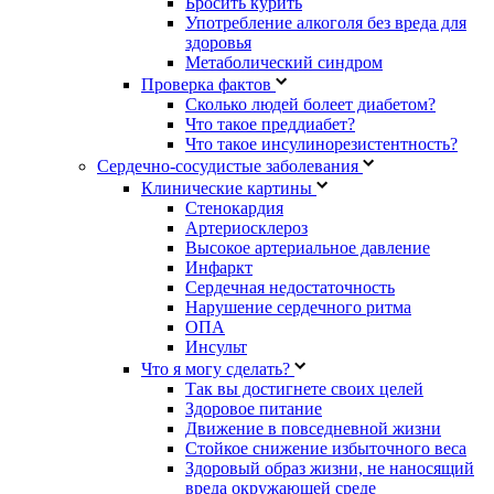
Бросить курить
Употребление алкоголя без вреда для
здоровья
Метаболический синдром
Проверка фактов
Сколько людей болеет диабетом?
Что такое преддиабет?
Что такое инсулинорезистентность?
Сердечно-сосудистые заболевания
Клинические картины
Стенокардия
Артериосклероз
Высокое артериальное давление
Инфаркт
Сердечная недостаточность
Нарушение сердечного ритма
ОПА
Инсульт
Что я могу сделать?
Так вы достигнете своих целей
Здоровое питание
Движение в повседневной жизни
Стойкое снижение избыточного веса
Здоровый образ жизни, не наносящий
вреда окружающей среде