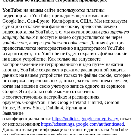
YouTube
: на нашем сайте используются плагины
видеопортала YouTube, принадлежащего компании
Google Inc., Сан-Бруно, Калифорния, США. Мы используем
функцию отключения файлов cookie, предоставляемую
видеопорталом YouTube, т. е. мы активировали
расширенную
защиту данных
и доступ к видео осуществляется не через
youtube.com
, а через
youtube-nocookie.com
. Данная функция
предоставляется непосредственно видеопорталом YouTube
и гарантирует, что YouTube не будет сохранять файлы cookie
на вашем устройстве. Как только вы запускаете
воспроизведение интегрированного видео путем нажатия
кнопки, YouTube сохраняет в режиме расширенной защиты
данных на вашем устройстве только те файлы cookie, которые
не содержат персональных данных, за исключением случаев,
когда вы вошли в свою учетную запись одного из сервисов
Google. Эти файлы cookie можно отключить
в соответствующих настройках и расширениях
браузера. Google/YouTube: Google Ireland Limited, Gordon
House, Barrow Street, Dublin 4, Ирландия
Заявление
о конфиденциальности:
https://policies.google.com/privacy
, отказ
от использования:
https://adssettings.google.com/authenticated
.
Дополнительную информацию о защите данных на YouTube
вы найдете в политике конфиденциальности оператора