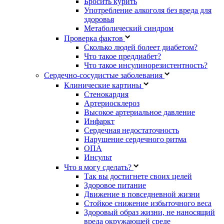
Бросить курить
Употребление алкоголя без вреда для
здоровья
Метаболический синдром
Проверка фактов
Сколько людей болеет диабетом?
Что такое преддиабет?
Что такое инсулинорезистентность?
Сердечно-сосудистые заболевания
Клинические картины
Стенокардия
Артериосклероз
Высокое артериальное давление
Инфаркт
Сердечная недостаточность
Нарушение сердечного ритма
ОПА
Инсульт
Что я могу сделать?
Так вы достигнете своих целей
Здоровое питание
Движение в повседневной жизни
Стойкое снижение избыточного веса
Здоровый образ жизни, не наносящий
вреда окружающей среде