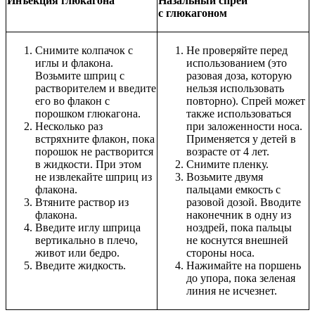
Инъекция глюкагона
Назальный спрей
с глюкагоном
Снимите колпачок с
Не проверяйте перед
иглы и флакона.
использованием (это
Возьмите шприц с
разовая доза, которую
растворителем и введите
нельзя использовать
его во флакон с
повторно). Спрей может
порошком глюкагона.
также использоваться
Несколько раз
при заложенности носа.
встряхните флакон, пока
Применяется у детей в
порошок не растворится
возрасте от 4 лет.
в жидкости. При этом
Снимите пленку.
не извлекайте шприц из
Возьмите двумя
флакона.
пальцами емкость с
Втяните раствор из
разовой дозой. Вводите
флакона.
наконечник в одну из
Введите иглу шприца
ноздрей, пока пальцы
вертикально в плечо,
не коснутся внешней
живот или бедро.
стороны носа.
Введите жидкость.
Нажимайте на поршень
до упора, пока зеленая
линия не исчезнет.