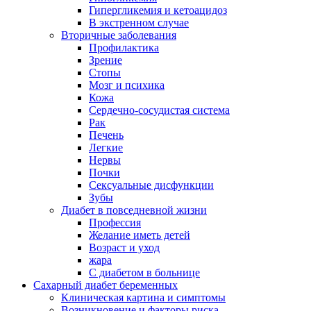
Гипергликемия и кетоацидоз
В экстренном случае
Вторичные заболевания
Профилактика
Зрение
Стопы
Мозг и психика
Кожа
Сердечно-сосудистая система
Рак
Печень
Легкие
Нервы
Почки
Сексуальные дисфункции
Зубы
Диабет в повседневной жизни
Профессия
Желание иметь детей
Возраст и уход
жара
С диабетом в больнице
Сахарный диабет беременных
Клиническая картина и симптомы
Возникновение и факторы риска