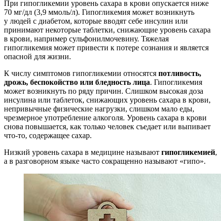
При гипогликемии уровень сахара в крови опускается ниже
70 мг/дл (3,9 ммоль/л). Гипогликемия может возникнуть
у людей с диабетом, которые вводят себе инсулин или
принимают некоторые таблетки, снижающие уровень сахара
в крови, например сульфонилмочевину. Тяжелая
гипогликемия может привести к потере сознания и является
опасной для жизни.
К числу симптомов гипогликемии относятся
потливость,
дрожь, беспокойство или бледность лица
. Гипогликемия
может возникнуть по ряду причин. Слишком высокая доза
инсулина или таблеток, снижающих уровень сахара в крови,
непривычные физические нагрузки, слишком мало еды,
чрезмерное употребление алкоголя. Уровень сахара в крови
снова повышается, как только человек съедает или выпивает
что-то, содержащее сахар.
Низкий уровень сахара в медицине называют
гипогликемией
,
а в разговорном языке часто сокращенно называют «гипо».