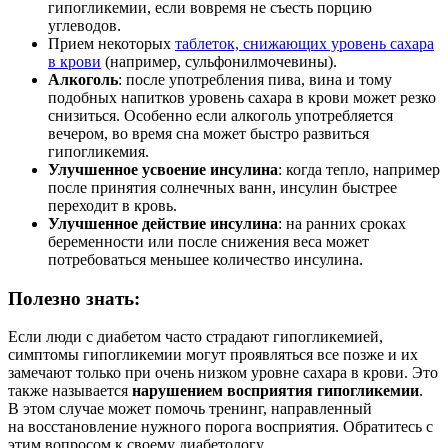
гипогликемии, если вовремя не съесть порцию
углеводов.
Прием некоторых
таблеток, снижающих уровень сахара
в крови
(например, сульфонилмочевины).
Алкоголь
: после употребления пива, вина и тому
подобных напитков уровень сахара в крови может резко
снизиться. Особенно если алкоголь употребляется
вечером, во время сна может быстро развиться
гипогликемия.
Улучшенное усвоение инсулина
: когда тепло, например
после принятия солнечных ванн, инсулин быстрее
переходит в кровь.
Улучшенное действие инсулина
: на ранних сроках
беременности или после снижения веса может
потребоваться меньшее количество инсулина.
Полезно знать:
Если люди с диабетом часто страдают гипогликемией,
симптомы гипогликемии могут проявляться все позже и их
замечают только при очень низком уровне сахара в крови. Это
также называется
нарушением восприятия гипогликемии
.
В этом случае может помочь тренинг, направленный
на восстановление нужного порога восприятия. Обратитесь с
этим вопросом к своему диабетологу.