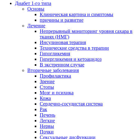
Диабет 1-го типа
Основы
Клиническая картина и симптомы
причины и развитие
Лечение
Непрерывный мониторинг уровня сахара в
тканях (НМГ)
Инсулиновая терапия
Технические средства в терапии
Гипогликемия
Гипергликемия и кетоацидоз
В экстренном случае
Вторичные заболевания
Профилактика
Зрение
Стопы
Мозг и психика
Кожа
Сердечно-сосудистая система
Рак
Печень
Легкие
Нервы
Почки
Сексуальные дисфункции