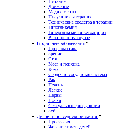
Питание
Движение
Медикаменты
Инсулиновая терапия
Технические средства в терапии
Гипогликемия
Гипергликемия и кетоацидоз
В экстренном случае
Вторичные заболевания
Профилактика
Зрение
Стопы
Мозг и психика
Кожа
Сердечно-сосудистая система
Рак
Печень
Легкие
Нервы
Почки
Сексуальные дисфункции
Зубы
Диабет в повседневной жизни
Профессия
Желание иметь детей