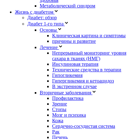
здоровья
Метаболический синдром
Жизнь с диабетом
Диабет: обзор
Диабет 1-го типа
Основы
Клиническая картина и симптомы
причины и развитие
Лечение
Непрерывный мониторинг уровня
сахара в тканях (НМГ)
Инсулиновая терапия
Технические средства в терапии
Гипогликемия
Гипергликемия и кетоацидоз
В экстренном случае
Вторичные заболевания
Профилактика
Зрение
Стопы
Мозг и психика
Кожа
Сердечно-сосудистая система
Рак
Печень