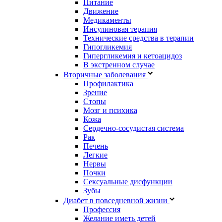
Питание
Движение
Медикаменты
Инсулиновая терапия
Технические средства в терапии
Гипогликемия
Гипергликемия и кетоацидоз
В экстренном случае
Вторичные заболевания
Профилактика
Зрение
Стопы
Мозг и психика
Кожа
Сердечно-сосудистая система
Рак
Печень
Легкие
Нервы
Почки
Сексуальные дисфункции
Зубы
Диабет в повседневной жизни
Профессия
Желание иметь детей