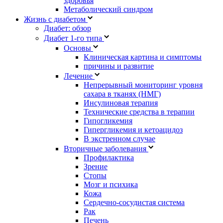
здоровья
Метаболический синдром
Жизнь с диабетом
Диабет: обзор
Диабет 1-го типа
Основы
Клиническая картина и симптомы
причины и развитие
Лечение
Непрерывный мониторинг уровня
сахара в тканях (НМГ)
Инсулиновая терапия
Технические средства в терапии
Гипогликемия
Гипергликемия и кетоацидоз
В экстренном случае
Вторичные заболевания
Профилактика
Зрение
Стопы
Мозг и психика
Кожа
Сердечно-сосудистая система
Рак
Печень