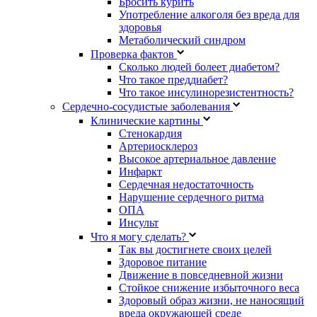
Бросить курить
Употребление алкоголя без вреда для
здоровья
Метаболический синдром
Проверка фактов
Сколько людей болеет диабетом?
Что такое преддиабет?
Что такое инсулинорезистентность?
Сердечно-сосудистые заболевания
Клинические картины
Стенокардия
Артериосклероз
Высокое артериальное давление
Инфаркт
Сердечная недостаточность
Нарушение сердечного ритма
ОПА
Инсульт
Что я могу сделать?
Так вы достигнете своих целей
Здоровое питание
Движение в повседневной жизни
Стойкое снижение избыточного веса
Здоровый образ жизни, не наносящий
вреда окружающей среде