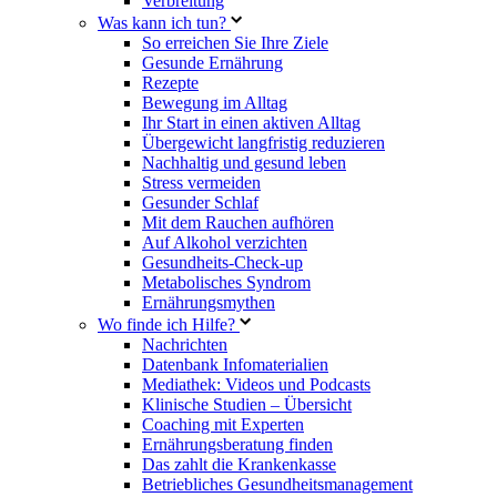
Verbreitung
Was kann ich tun?
So erreichen Sie Ihre Ziele
Gesunde Ernährung
Rezepte
Bewegung im Alltag
Ihr Start in einen aktiven Alltag
Übergewicht langfristig reduzieren
Nachhaltig und gesund leben
Stress vermeiden
Gesunder Schlaf
Mit dem Rauchen aufhören
Auf Alkohol verzichten
Gesundheits-Check-up
Metabolisches Syndrom
Ernährungsmythen
Wo finde ich Hilfe?
Nachrichten
Datenbank Infomaterialien
Mediathek: Videos und Podcasts
Klinische Studien – Übersicht
Coaching mit Experten
Ernährungsberatung finden
Das zahlt die Krankenkasse
Betriebliches Gesundheitsmanagement