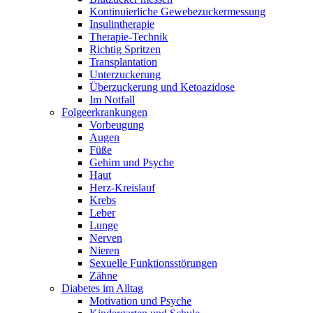
Kontinuierliche Gewebezuckermessung
Insulintherapie
Therapie-Technik
Richtig Spritzen
Transplantation
Unterzuckerung
Überzuckerung und Ketoazidose
Im Notfall
Folgeerkrankungen
Vorbeugung
Augen
Füße
Gehirn und Psyche
Haut
Herz-Kreislauf
Krebs
Leber
Lunge
Nerven
Nieren
Sexuelle Funktionsstörungen
Zähne
Diabetes im Alltag
Motivation und Psyche