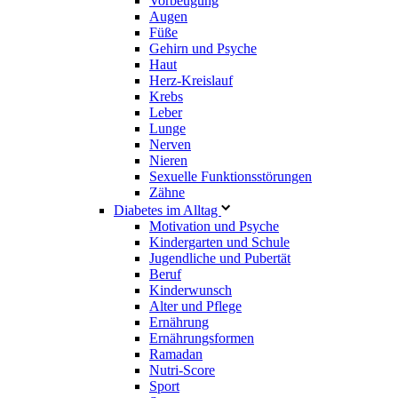
Vorbeugung
Augen
Füße
Gehirn und Psyche
Haut
Herz-Kreislauf
Krebs
Leber
Lunge
Nerven
Nieren
Sexuelle Funktionsstörungen
Zähne
Diabetes im Alltag
Motivation und Psyche
Kindergarten und Schule
Jugendliche und Pubertät
Beruf
Kinderwunsch
Alter und Pflege
Ernährung
Ernährungsformen
Ramadan
Nutri-Score
Sport