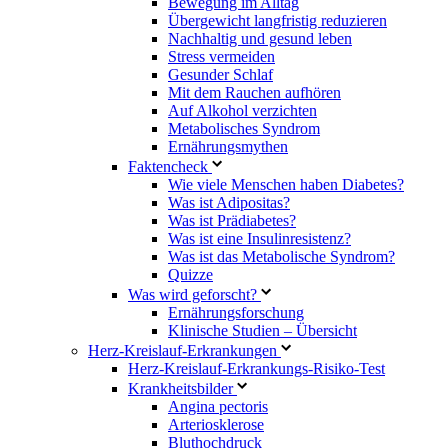
Bewegung im Alltag
Übergewicht langfristig reduzieren
Nachhaltig und gesund leben
Stress vermeiden
Gesunder Schlaf
Mit dem Rauchen aufhören
Auf Alkohol verzichten
Metabolisches Syndrom
Ernährungsmythen
Faktencheck
Wie viele Menschen haben Diabetes?
Was ist Adipositas?
Was ist Prädiabetes?
Was ist eine Insulinresistenz?
Was ist das Metabolische Syndrom?
Quizze
Was wird geforscht?
Ernährungsforschung
Klinische Studien – Übersicht
Herz-Kreislauf-Erkrankungen
Herz-Kreislauf-Erkrankungs-Risiko-Test
Krankheitsbilder
Angina pectoris
Arteriosklerose
Bluthochdruck