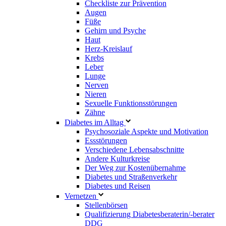
Checkliste zur Prävention
Augen
Füße
Gehirn und Psyche
Haut
Herz-Kreislauf
Krebs
Leber
Lunge
Nerven
Nieren
Sexuelle Funktionsstörungen
Zähne
Diabetes im Alltag
Psychosoziale Aspekte und Motivation
Essstörungen
Verschiedene Lebensabschnitte
Andere Kulturkreise
Der Weg zur Kostenübernahme
Diabetes und Straßenverkehr
Diabetes und Reisen
Vernetzen
Stellenbörsen
Qualifizierung Diabetesberaterin/­-berater
DDG