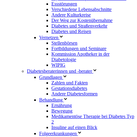
Essstörungen
Verschiedene Lebensabschnitte
Andere Kulturkreise
Der Weg zur Kostenübernahme
Diabetes und Straßenverkehr
Diabetes und Reisen
Vernetzen
Stellenbörsen
Fortbildungen und Seminare
Kommission Apotheker in der
Diabetologie
WIPIG
Diabetesberaterinnen und -berater
Grundlagen
Zahlen und Fakten
Gestationsdiabetes
Andere Diabetesformen
Behandlung
Ernährung
Bewegung
Medikamentöse Therapie bei Diabetes Typ
2
Insuline auf einen Blick
Folgeerkrankungen