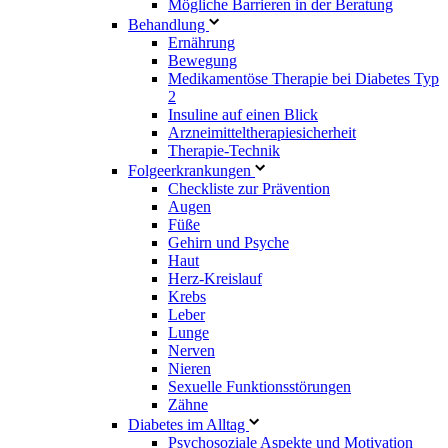
Mögliche Barrieren in der Beratung
Behandlung
Ernährung
Bewegung
Medikamentöse Therapie bei Diabetes Typ
2
Insuline auf einen Blick
Arzneimitteltherapie­sicherheit
Therapie-Technik
Fol­ge­er­kran­kun­gen
Checkliste zur Prävention
Augen
Füße
Gehirn und Psyche
Haut
Herz-Kreislauf
Krebs
Leber
Lunge
Nerven
Nieren
Sexuelle Funktionsstörungen
Zähne
Diabetes im Alltag
Psychosoziale Aspekte und Motivation