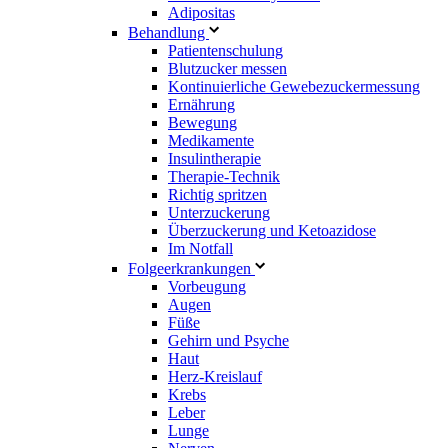
Adipositas
Behandlung
Patientenschulung
Blutzucker messen
Kontinuierliche Gewebezuckermessung
Ernährung
Bewegung
Medikamente
Insulintherapie
Therapie-Technik
Richtig spritzen
Unterzuckerung
Überzuckerung und Ketoazidose
Im Notfall
Folgeerkrankungen
Vorbeugung
Augen
Füße
Gehirn und Psyche
Haut
Herz-Kreislauf
Krebs
Leber
Lunge