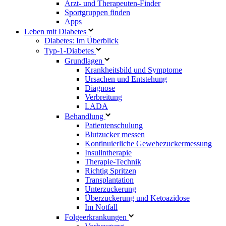
Arzt- und Therapeuten-Finder
Sportgruppen finden
Apps
Leben mit Diabetes
Diabetes: Im Überblick
Typ-1-Diabetes
Grundlagen
Krankheitsbild und Symptome
Ursachen und Entstehung
Diagnose
Verbreitung
LADA
Behandlung
Patientenschulung
Blutzucker messen
Kontinuierliche Gewebezuckermessung
Insulintherapie
Therapie-Technik
Richtig Spritzen
Transplantation
Unterzuckerung
Überzuckerung und Ketoazidose
Im Notfall
Folgeerkrankungen