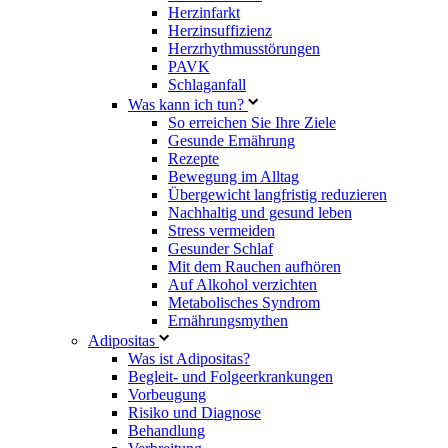
Herzinfarkt
Herzinsuffizienz
Herzrhythmusstörungen
PAVK
Schlaganfall
Was kann ich tun?
So erreichen Sie Ihre Ziele
Gesunde Ernährung
Rezepte
Bewegung im Alltag
Übergewicht langfristig reduzieren
Nachhaltig und gesund leben
Stress vermeiden
Gesunder Schlaf
Mit dem Rauchen aufhören
Auf Alkohol verzichten
Metabolisches Syndrom
Ernährungsmythen
Adipositas
Was ist Adipositas?
Begleit- und Folgeerkrankungen
Vorbeugung
Risiko und Diagnose
Behandlung