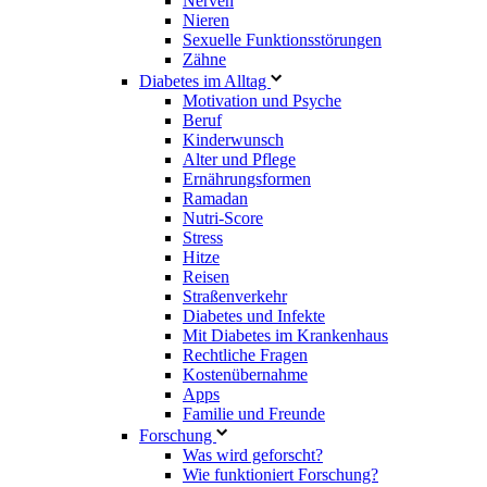
Nerven
Nieren
Sexuelle Funktionsstörungen
Zähne
Diabetes im Alltag
Motivation und Psyche
Beruf
Kinderwunsch
Alter und Pflege
Ernährungsformen
Ramadan
Nutri-Score
Stress
Hitze
Reisen
Straßenverkehr
Diabetes und Infekte
Mit Diabetes im Krankenhaus
Rechtliche Fragen
Kostenübernahme
Apps
Familie und Freunde
Forschung
Was wird geforscht?
Wie funktioniert Forschung?