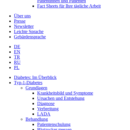
Patientinnen und Patienten
Fact Sheets für Ihre tägliche Arbeit
Über uns
Presse
Newsletter
Leichte Sprache
Gebärdensprache
DE
EN
TR
RU
PL
Diabetes: Im Überblick
Typ-1-Diabetes
Grundlagen
Krankheitsbild und Symptome
Ursachen und Entstehung
Diagnose
Verbreitung
LADA
Behandlung
Patientenschulung
Blutzucker messen