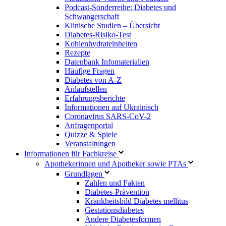
Podcast-Sonderreihe: Diabetes und
Schwangerschaft
Klinische Studien – Übersicht
Diabetes-Risiko-Test
Kohlenhydrateinheiten
Rezepte
Datenbank Infomaterialien
Häufige Fragen
Diabetes von A-Z
Anlaufstellen
Erfahrungsberichte
Informationen auf Ukrainisch
Coronavirus SARS-CoV-2
Anfragenportal
Quizze & Spiele
Veranstaltungen
Informationen für Fachkreise
Apothekerinnen und Apotheker sowie PTAs
Grundlagen
Zahlen und Fakten
Diabetes-Prävention
Krankheitsbild Diabetes mellitus
Gestationsdiabetes
Andere Diabetesformen