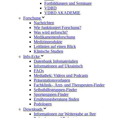
Fortbildungen und Seminare
VDBD
VDBD AKADEMIE
Forschung
Nachrichten
Wie funktioniert Forschung?
Was wird geforscht?
Medikamentenforschung
Medizinprodukte
Leitlinien auf einen Blick
Klinische Studien
Info-Ecke
Datenbank Infomaterialien
Informationen auf Ukrainisch
FAQs
Mediathek: Videos und Podcasts
Präsentationsvorlagen
Fachklinik-, Arzt- und Therapeuten-Finder
Selbsthilfegruppen-Finder
Sportgruppen-Finder
Ernährungsberatung finden
Podologen
Downloads
Informationen zur Weitergabe an Ihre