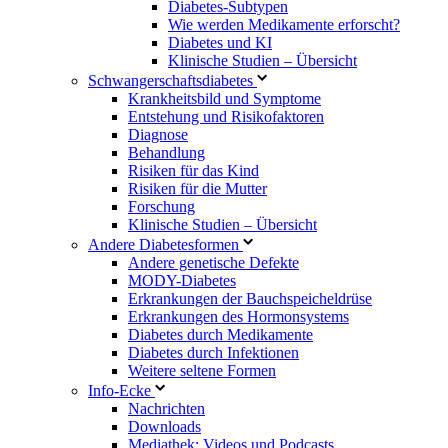
Diabetes-Subtypen
Wie werden Medikamente erforscht?
Diabetes und KI
Klinische Studien – Übersicht
Schwangerschaftsdiabetes
Krankheitsbild und Symptome
Entstehung und Risikofaktoren
Diagnose
Behandlung
Risiken für das Kind
Risiken für die Mutter
Forschung
Klinische Studien – Übersicht
Andere Diabetesformen
Andere genetische Defekte
MODY-Diabetes
Erkrankungen der Bauchspeicheldrüse
Erkrankungen des Hormonsystems
Diabetes durch Medikamente
Diabetes durch Infektionen
Weitere seltene Formen
Info-Ecke
Nachrichten
Downloads
Mediathek: Videos und Podcasts