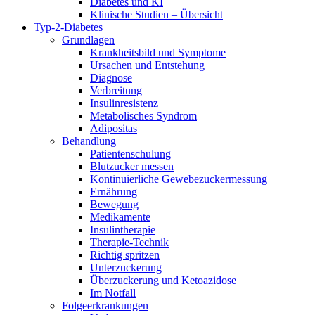
Diabetes und KI
Klinische Studien – Übersicht
Typ-2-Diabetes
Grundlagen
Krankheitsbild und Symptome
Ursachen und Entstehung
Diagnose
Verbreitung
Insulinresistenz
Metabolisches Syndrom
Adipositas
Behandlung
Patientenschulung
Blutzucker messen
Kontinuierliche Gewebezuckermessung
Ernährung
Bewegung
Medikamente
Insulintherapie
Therapie-Technik
Richtig spritzen
Unterzuckerung
Überzuckerung und Ketoazidose
Im Notfall
Folgeerkrankungen