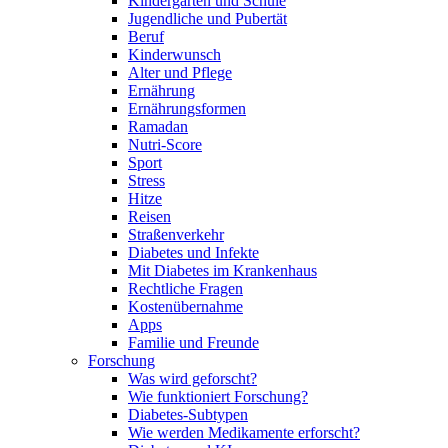
Kindergarten und Schule
Jugendliche und Pubertät
Beruf
Kinderwunsch
Alter und Pflege
Ernährung
Ernährungsformen
Ramadan
Nutri-Score
Sport
Stress
Hitze
Reisen
Straßenverkehr
Diabetes und Infekte
Mit Diabetes im Krankenhaus
Rechtliche Fragen
Kostenübernahme
Apps
Familie und Freunde
Forschung
Was wird geforscht?
Wie funktioniert Forschung?
Diabetes-Subtypen
Wie werden Medikamente erforscht?