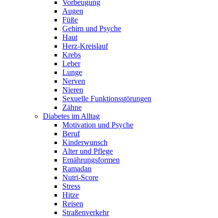
Vorbeugung
Augen
Füße
Gehirn und Psyche
Haut
Herz-Kreislauf
Krebs
Leber
Lunge
Nerven
Nieren
Sexuelle Funktionsstörungen
Zähne
Diabetes im Alltag
Motivation und Psyche
Beruf
Kinderwunsch
Alter und Pflege
Ernährungsformen
Ramadan
Nutri-Score
Stress
Hitze
Reisen
Straßenverkehr