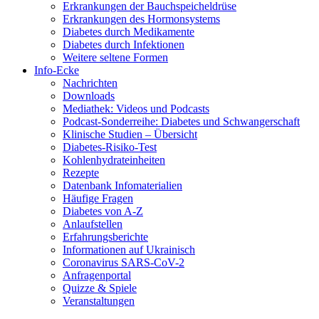
Erkrankungen der Bauchspeicheldrüse
Erkrankungen des Hormonsystems
Diabetes durch Medikamente
Diabetes durch Infektionen
Weitere seltene Formen
Info-Ecke
Nachrichten
Downloads
Mediathek: Videos und Podcasts
Podcast-Sonderreihe: Diabetes und Schwangerschaft
Klinische Studien – Übersicht
Diabetes-Risiko-Test
Kohlenhydrateinheiten
Rezepte
Datenbank Infomaterialien
Häufige Fragen
Diabetes von A-Z
Anlaufstellen
Erfahrungsberichte
Informationen auf Ukrainisch
Coronavirus SARS-CoV-2
Anfragenportal
Quizze & Spiele
Veranstaltungen