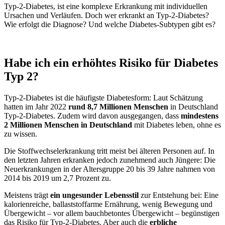
Typ-2-Diabetes, ist eine komplexe Erkrankung mit individuellen
Ursachen und Verläufen. Doch wer erkrankt an Typ-2-Diabetes?
Wie erfolgt die Diagnose? Und welche Diabetes-Subtypen gibt es?
Habe ich ein erhöhtes Risiko für Diabetes
Typ 2?
Typ-2-Diabetes ist die häufigste Diabetesform: Laut Schätzung
hatten im Jahr 2022
rund 8,7 Millionen Menschen
in Deutschland
Typ-2-Diabetes. Zudem wird davon ausgegangen, dass
mindestens
2 Millionen Menschen in Deutschland
mit Diabetes leben, ohne es
zu wissen.
Die Stoffwechselerkrankung tritt meist bei älteren Personen auf. In
den letzten Jahren erkranken jedoch zunehmend auch Jüngere: Die
Neuerkrankungen in der Altersgruppe 20 bis 39 Jahre nahmen von
2014 bis 2019 um 2,7 Prozent zu.
Meistens trägt
ein ungesunder Lebensstil
zur Entstehung bei: Eine
kalorienreiche, ballaststoffarme Ernährung, wenig Bewegung und
Übergewicht – vor allem bauchbetontes Übergewicht – begünstigen
das Risiko für Typ-2-Diabetes. Aber auch die
erbliche