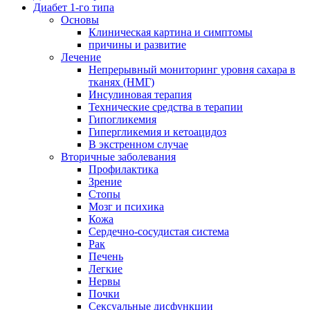
Диабет 1-го типа
Основы
Клиническая картина и симптомы
причины и развитие
Лечение
Непрерывный мониторинг уровня сахара в
тканях (НМГ)
Инсулиновая терапия
Технические средства в терапии
Гипогликемия
Гипергликемия и кетоацидоз
В экстренном случае
Вторичные заболевания
Профилактика
Зрение
Стопы
Мозг и психика
Кожа
Сердечно-сосудистая система
Рак
Печень
Легкие
Нервы
Почки
Сексуальные дисфункции