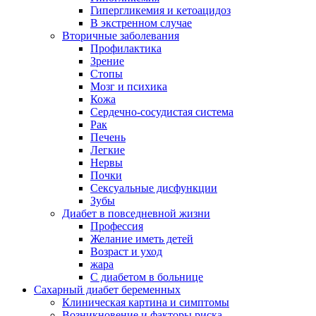
Гипергликемия и кетоацидоз
В экстренном случае
Вторичные заболевания
Профилактика
Зрение
Стопы
Мозг и психика
Кожа
Сердечно-сосудистая система
Рак
Печень
Легкие
Нервы
Почки
Сексуальные дисфункции
Зубы
Диабет в повседневной жизни
Профессия
Желание иметь детей
Возраст и уход
жара
С диабетом в больнице
Сахарный диабет беременных
Клиническая картина и симптомы
Возникновение и факторы риска