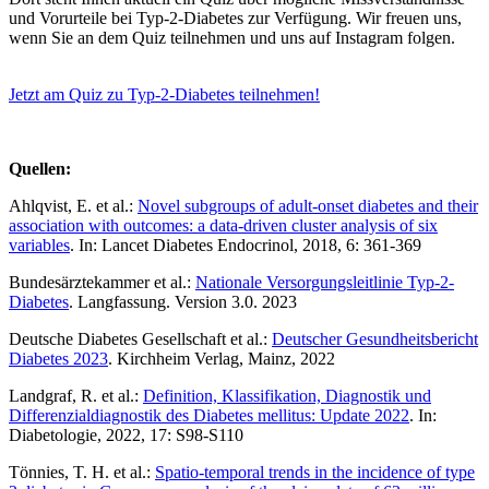
und Vorurteile bei Typ-2-Diabetes zur Verfügung. Wir freuen uns,
wenn Sie an dem Quiz teilnehmen und uns auf Instagram folgen.
Jetzt am Quiz zu Typ-2-Diabetes teilnehmen!
Quellen:
Ahlqvist, E. et al.:
Novel subgroups of adult-onset diabetes and their
association with outcomes: a data-driven cluster analysis of six
variables
. In: Lancet Diabetes Endocrinol, 2018, 6: 361-369
Bundesärztekammer et al.:
Nationale Versorgungsleitlinie Typ-2-
Diabetes
. Langfassung. Version 3.0. 2023
Deutsche Diabetes Gesellschaft et al.:
Deutscher Gesundheitsbericht
Diabetes 2023
. Kirchheim Verlag, Mainz, 2022
Landgraf, R. et al.:
Definition, Klassifikation, Diagnostik und
Differenzialdiagnostik des Diabetes mellitus: Update 2022
. In:
Diabetologie, 2022, 17: S98-S110
Tönnies, T. H. et al.:
Spatio-temporal trends in the incidence of type