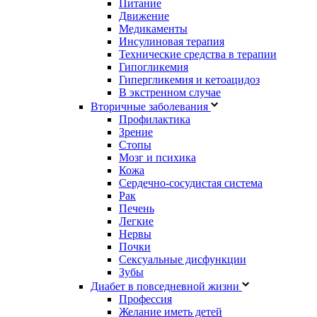
Питание
Движение
Медикаменты
Инсулиновая терапия
Технические средства в терапии
Гипогликемия
Гипергликемия и кетоацидоз
В экстренном случае
Вторичные заболевания
Профилактика
Зрение
Стопы
Мозг и психика
Кожа
Сердечно-сосудистая система
Рак
Печень
Легкие
Нервы
Почки
Сексуальные дисфункции
Зубы
Диабет в повседневной жизни
Профессия
Желание иметь детей