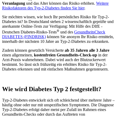
Veranlagung
und das Alter können das Risiko erhöhen.
Weitere
Risikofaktoren des Typ-2-Diabetes finden Sie hier
.
Sie möchten wissen, wie hoch Ihr persönliches Risiko für Typ-2-
Diabetes ist? In Deutschland stehen 2 wissenschaftlich geprüfte und
anerkannte Online-Tests zur Verfügung: Mit Hilfe des DIfE -
®
Deutschen Diabetes-Risiko-Tests
und des
GesundheitsCheck
DIABETES (FINDRISK)
können Sie anonym Ihr Risiko ermitteln,
innerhalb der nächsten 10 Jahre an Typ-2-Diabetes zu erkranken.
Zudem können gesetzlich Versicherte
ab 35 Jahren alle 3 Jahre
einen allgemeinen,
kostenfreien Gesundheits-Check-up
in der
Arzt-Praxis wahrnehmen. Dabei wird auch der Blutzuckerwert
bestimmt. So lässt sich frühzeitig ein erhöhtes Risiko für Typ-2-
Diabetes erkennen und mit einfachen Maßnahmen gegensteuern.
Wie wird Diabetes Typ 2 festgestellt?
Typ-2-Diabetes entwickelt sich oft schleichend über mehrere Jahre –
häufig ohne oder nur mit unspezifischen Symptomen. Die Diagnose
Typ-2-Diabetes erfolgt daher meist per Zufall im Rahmen eines
Gesundheits-Checks oder durch das Auftreten von