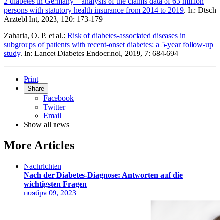
2 diabetes in Germany – analysis of the claims data of 63 million
persons with statutory health insurance from 2014 to 2019
. In: Dtsch
Arztebl Int, 2023, 120: 173-179
Zaharia, O. P. et al.:
Risk of diabetes-associated diseases in
subgroups of patients with recent-onset diabetes: a 5-year follow-up
study
. In: Lancet Diabetes Endocrinol, 2019, 7: 684-694
Print
Share
Facebook
Twitter
Email
Show all news
More Articles
Nachrichten
Nach der Diabetes-Diagnose: Antworten auf die
wichtigsten Fragen
ноября 09, 2023