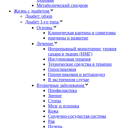
здоровья
Метаболический синдром
Жизнь с диабетом
Диабет: обзор
Диабет 1-го типа
Основы
Клиническая картина и симптомы
причины и развитие
Лечение
Непрерывный мониторинг уровня
сахара в тканях (НМГ)
Инсулиновая терапия
Технические средства в терапии
Гипогликемия
Гипергликемия и кетоацидоз
В экстренном случае
Вторичные заболевания
Профилактика
Зрение
Стопы
Мозг и психика
Кожа
Сердечно-сосудистая система
Рак
Печень