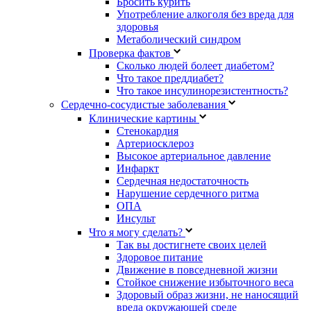
Бросить курить
Употребление алкоголя без вреда для
здоровья
Метаболический синдром
Проверка фактов
Сколько людей болеет диабетом?
Что такое преддиабет?
Что такое инсулинорезистентность?
Сердечно-сосудистые заболевания
Клинические картины
Стенокардия
Артериосклероз
Высокое артериальное давление
Инфаркт
Сердечная недостаточность
Нарушение сердечного ритма
ОПА
Инсульт
Что я могу сделать?
Так вы достигнете своих целей
Здоровое питание
Движение в повседневной жизни
Стойкое снижение избыточного веса
Здоровый образ жизни, не наносящий
вреда окружающей среде