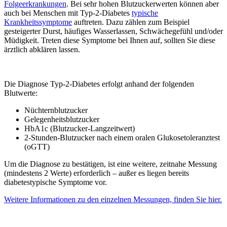
Folgeerkrankungen
. Bei sehr hohen Blutzuckerwerten können aber
auch bei Menschen mit Typ-2-Diabetes
typische
Krankheitssymptome
auftreten. Dazu zählen zum Beispiel
gesteigerter Durst, häufiges Wasserlassen, Schwächegefühl und/oder
Müdigkeit. Treten diese Symptome bei Ihnen auf, sollten Sie diese
ärztlich abklären lassen.
Die Diagnose Typ-2-Diabetes erfolgt anhand der folgenden
Blutwerte:
Nüchternblutzucker
Gelegenheitsblutzucker
HbA1c (Blutzucker-Langzeitwert)
2-Stunden-Blutzucker nach einem oralen Glukosetoleranztest
(oGTT)
Um die Diagnose zu bestätigen, ist eine weitere, zeitnahe Messung
(mindestens 2 Werte) erforderlich – außer es liegen bereits
diabetestypische Symptome vor.
Weitere Informationen zu den einzelnen Messungen, finden Sie hier.