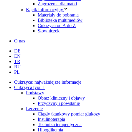
Zagrożenia dla matki
Kącik informacyjny
Materiały do pobrania
Biblioteka multimediów
Cukrzyca od A do Z
Słowniczek
O nas
DE
EN
TR
RU
PL
Cukrzyca: najważniejsze informacje
Cukrzyca typu 1
Podstawy
Obraz kliniczny i objawy
Przyczyny i powstanie
Leczenie
Ciągły tkankowy pomiar glukozy
Insulinoterapia
Technika terapeutyczna
Hipoglikemia