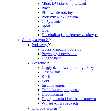
Młodzież i okres dojrzewania
Praca
Planowanie rodziny
Podeszły wiek i opieka
Odżywianie
Sport
Upał
Hospitalizacja pacjentów z cukrzycą
Cukrzyca typu 2
Podstawy
Obraz kliniczny i objawy
Przyczyny i powstanie
Diagnostyka
Leczenie
Ciągły tkankowy pomiar glukozy
Odżywianie
Ruch
Leki
Insulinoterapia
Technika terapeutyczna
Hipoglikemia
Hiperglikemia i kwasica ketonowa
W nagłych wypadkach
Choroby wtórne