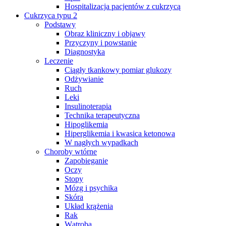
Hospitalizacja pacjentów z cukrzycą
Cukrzyca typu 2
Podstawy
Obraz kliniczny i objawy
Przyczyny i powstanie
Diagnostyka
Leczenie
Ciągły tkankowy pomiar glukozy
Odżywianie
Ruch
Leki
Insulinoterapia
Technika terapeutyczna
Hipoglikemia
Hiperglikemia i kwasica ketonowa
W nagłych wypadkach
Choroby wtórne
Zapobieganie
Oczy
Stopy
Mózg i psychika
Skóra
Układ krążenia
Rak
Wątroba