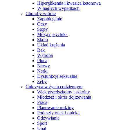
Hiperglikemia i kwasica ketonowa
W nagłych wypadkach
Choroby wtórne
Zapobieganie
Oczy
Stopy
Mózg i psychika
Skóra
Układ krążenia
Rak
Wątroba
Płuca
Nerwy
Nerki
Dysfunkcje seksualne
Zęby
Cukrzyca w życiu codziennym
Wiek przedszkolny i szkolny
Młodzież i okres dojrzewania
Praca
Planowanie rodziny
Podeszły wiek i opieka
Odżywianie
Sport
Upał