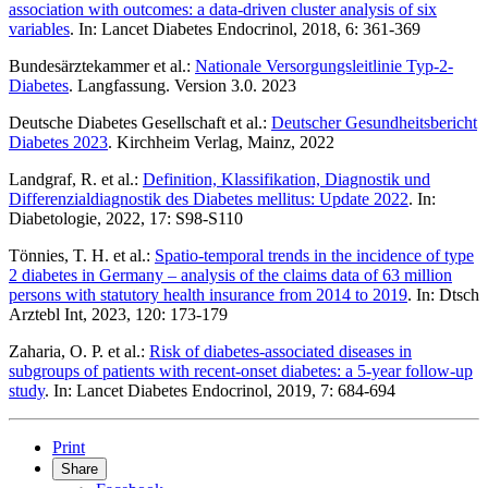
association with outcomes: a data-driven cluster analysis of six
variables
. In: Lancet Diabetes Endocrinol, 2018, 6: 361-369
Bundesärztekammer et al.:
Nationale Versorgungsleitlinie Typ-2-
Diabetes
. Langfassung. Version 3.0. 2023
Deutsche Diabetes Gesellschaft et al.:
Deutscher Gesundheitsbericht
Diabetes 2023
. Kirchheim Verlag, Mainz, 2022
Landgraf, R. et al.:
Definition, Klassifikation, Diagnostik und
Differenzialdiagnostik des Diabetes mellitus: Update 2022
. In:
Diabetologie, 2022, 17: S98-S110
Tönnies, T. H. et al.:
Spatio-temporal trends in the incidence of type
2 diabetes in Germany – analysis of the claims data of 63 million
persons with statutory health insurance from 2014 to 2019
. In: Dtsch
Arztebl Int, 2023, 120: 173-179
Zaharia, O. P. et al.:
Risk of diabetes-associated diseases in
subgroups of patients with recent-onset diabetes: a 5-year follow-up
study
. In: Lancet Diabetes Endocrinol, 2019, 7: 684-694
Print
Share