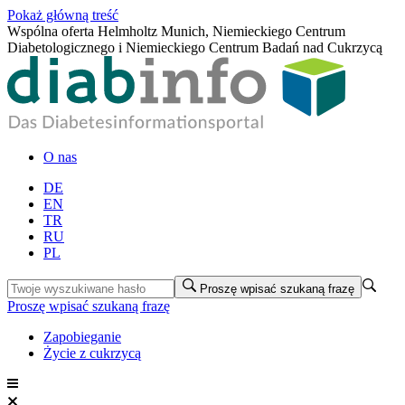
Pokaż główną treść
Wspólna oferta Helmholtz Munich, Niemieckiego Centrum
Diabetologicznego i Niemieckiego Centrum Badań nad Cukrzycą
O nas
DE
EN
TR
RU
PL
Proszę wpisać szukaną frazę
Proszę wpisać szukaną frazę
Zapobieganie
Życie z cukrzycą