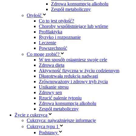
Zdrowa konsumpcja alkoholu
Zespół metaboliczny
Otyłość
Co to jest otyłość?
Choroby współistniejące lub wtórne
Profilaktyka
Ryzyko i rozpoznanie
Leczenie
Powszechność
Co mogę zrobić?
W ten sposób osiągniesz swoje cele
Zdrowa dieta
Aktywność fizyczna w życiu codziennym
Długotrwała redukcja nadwagi
Zrównoważony i zdrowy tryb życia
Unikanie stresu
Zdrowy sen
Rzucić palenie tytoniu
Zdrowa konsumpcja alkoholu
Zespół metaboliczny
Życie z cukrzycą
Cukrzyca: najważniejsze informacje
Cukrzyca typu 1
Podstawy