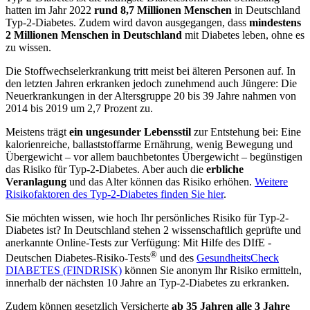
hatten im Jahr 2022
rund 8,7 Millionen Menschen
in Deutschland
Typ-2-Diabetes. Zudem wird davon ausgegangen, dass
mindestens
2 Millionen Menschen in Deutschland
mit Diabetes leben, ohne es
zu wissen.
Die Stoffwechselerkrankung tritt meist bei älteren Personen auf. In
den letzten Jahren erkranken jedoch zunehmend auch Jüngere: Die
Neuerkrankungen in der Altersgruppe 20 bis 39 Jahre nahmen von
2014 bis 2019 um 2,7 Prozent zu.
Meistens trägt
ein ungesunder Lebensstil
zur Entstehung bei: Eine
kalorienreiche, ballaststoffarme Ernährung, wenig Bewegung und
Übergewicht – vor allem bauchbetontes Übergewicht – begünstigen
das Risiko für Typ-2-Diabetes. Aber auch die
erbliche
Veranlagung
und das Alter können das Risiko erhöhen.
Weitere
Risikofaktoren des Typ-2-Diabetes finden Sie hier
.
Sie möchten wissen, wie hoch Ihr persönliches Risiko für Typ-2-
Diabetes ist? In Deutschland stehen 2 wissenschaftlich geprüfte und
anerkannte Online-Tests zur Verfügung: Mit Hilfe des DIfE -
®
Deutschen Diabetes-Risiko-Tests
und des
GesundheitsCheck
DIABETES (FINDRISK)
können Sie anonym Ihr Risiko ermitteln,
innerhalb der nächsten 10 Jahre an Typ-2-Diabetes zu erkranken.
Zudem können gesetzlich Versicherte
ab 35 Jahren alle 3 Jahre