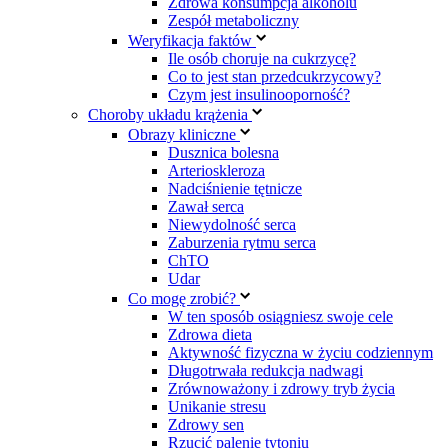
Zdrowa konsumpcja alkoholu
Zespół metaboliczny
Weryfikacja faktów
Ile osób choruje na cukrzycę?
Co to jest stan przedcukrzycowy?
Czym jest insulinooporność?
Choroby układu krążenia
Obrazy kliniczne
Dusznica bolesna
Arterioskleroza
Nadciśnienie tętnicze
Zawał serca
Niewydolność serca
Zaburzenia rytmu serca
ChTO
Udar
Co mogę zrobić?
W ten sposób osiągniesz swoje cele
Zdrowa dieta
Aktywność fizyczna w życiu codziennym
Długotrwała redukcja nadwagi
Zrównoważony i zdrowy tryb życia
Unikanie stresu
Zdrowy sen
Rzucić palenie tytoniu