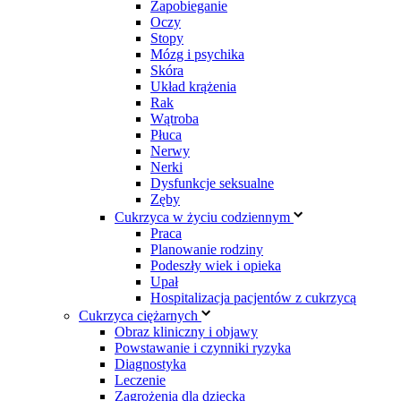
Zapobieganie
Oczy
Stopy
Mózg i psychika
Skóra
Układ krążenia
Rak
Wątroba
Płuca
Nerwy
Nerki
Dysfunkcje seksualne
Zęby
Cukrzyca w życiu codziennym
Praca
Planowanie rodziny
Podeszły wiek i opieka
Upał
Hospitalizacja pacjentów z cukrzycą
Cukrzyca ciężarnych
Obraz kliniczny i objawy
Powstawanie i czynniki ryzyka
Diagnostyka
Leczenie
Zagrożenia dla dziecka