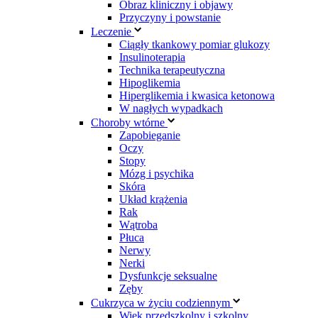
Obraz kliniczny i objawy
Przyczyny i powstanie
Leczenie
Ciągły tkankowy pomiar glukozy
Insulinoterapia
Technika terapeutyczna
Hipoglikemia
Hiperglikemia i kwasica ketonowa
W nagłych wypadkach
Choroby wtórne
Zapobieganie
Oczy
Stopy
Mózg i psychika
Skóra
Układ krążenia
Rak
Wątroba
Płuca
Nerwy
Nerki
Dysfunkcje seksualne
Zęby
Cukrzyca w życiu codziennym
Wiek przedszkolny i szkolny