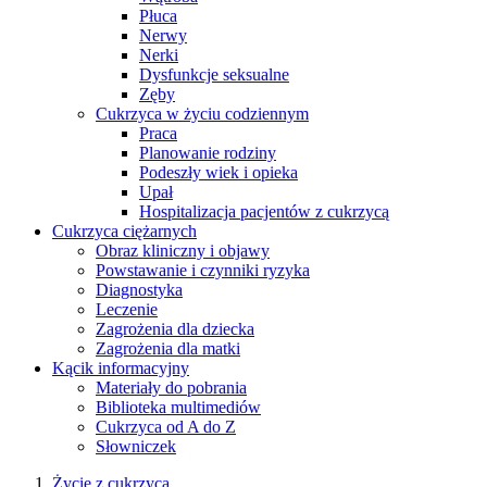
Płuca
Nerwy
Nerki
Dysfunkcje seksualne
Zęby
Cukrzyca w życiu codziennym
Praca
Planowanie rodziny
Podeszły wiek i opieka
Upał
Hospitalizacja pacjentów z cukrzycą
Cukrzyca ciężarnych
Obraz kliniczny i objawy
Powstawanie i czynniki ryzyka
Diagnostyka
Leczenie
Zagrożenia dla dziecka
Zagrożenia dla matki
Kącik informacyjny
Materiały do pobrania
Biblioteka multimediów
Cukrzyca od A do Z
Słowniczek
Życie z cukrzycą