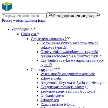
Proszę wpisać szukaną frazę
Proszę wpisać szukaną frazę
Zapobieganie
Cukrzyca
Czy jestem zagrożony?
Co zwiększa ryzyko zachorowania na
cukrzycę typu 2?
Genetycznie uwarunkowane czynniki
ryzyka zachorowania a cukrzycę typu 2
Czy istnieje ryzyko wystąpienia cukrzycy
typu 1?
Co mogę zrobić?
W ten sposób osiągniesz swoje cele
Zdrowa dieta
Aktywność fizyczna w życiu codziennym
Długotrwała redukcja nadwagi
Zrównoważony i zdrowy tryb życia
Unikanie stresu
Zdrowy sen
Rzucić palenie tytoniu