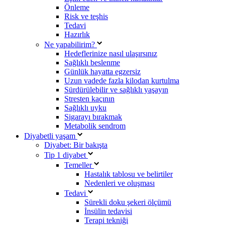
Önleme
Risk ve teşhis
Tedavi
Hazırlık
Ne yapabilirim?
Hedeflerinize nasıl ulaşırsınız
Sağlıklı beslenme
Günlük hayatta egzersiz
Uzun vadede fazla kilodan kurtulma
Sürdürülebilir ve sağlıklı yaşayın
Stresten kaçının
Sağlıklı uyku
Sigarayı bırakmak
Metabolik sendrom
Diyabetli yaşam
Diyabet: Bir bakışta
Tip 1 diyabet
Temeller
Hastalık tablosu ve belirtiler
Nedenleri ve oluşması
Tedavi
Sürekli doku şekeri ölçümü
İnsülin tedavisi
Terapi tekniği