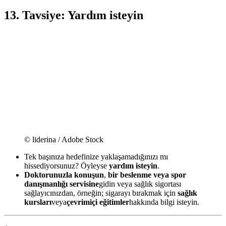
13. Tavsiye: Yardım isteyin
© liderina / Adobe Stock
Tek başınıza hedefinize yaklaşamadığınızı mı
hissediyorsunuz? Öyleyse
yardım isteyin
.
Doktorunuzla konuşun
,
bir beslenme veya spor
danışmanlığı servisine
gidin veya sağlık sigortası
sağlayıcınızdan, örneğin; sigarayı bırakmak için
sağlık
kursları
veya
çevrimiçi eğitimler
hakkında bilgi isteyin.