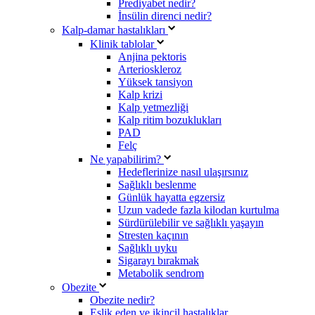
Prediyabet nedir?
İnsülin direnci nedir?
Kalp-damar hastalıkları
Klinik tablolar
Anjina pektoris
Arterioskleroz
Yüksek tansiyon
Kalp krizi
Kalp yetmezliği
Kalp ritim bozuklukları
PAD
Felç
Ne yapabilirim?
Hedeflerinize nasıl ulaşırsınız
Sağlıklı beslenme
Günlük hayatta egzersiz
Uzun vadede fazla kilodan kurtulma
Sürdürülebilir ve sağlıklı yaşayın
Stresten kaçının
Sağlıklı uyku
Sigarayı bırakmak
Metabolik sendrom
Obezite
Obezite nedir?
Eşlik eden ve ikincil hastalıklar