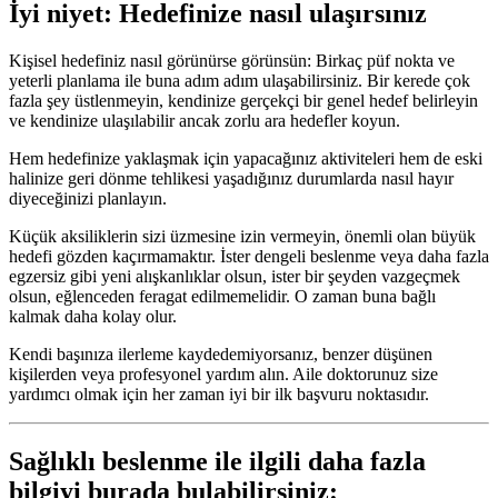
İyi niyet: Hedefinize nasıl ulaşırsınız
Kişisel hedefiniz nasıl görünürse görünsün: Birkaç püf nokta ve
yeterli planlama ile buna adım adım ulaşabilirsiniz. Bir kerede çok
fazla şey üstlenmeyin, kendinize gerçekçi bir genel hedef belirleyin
ve kendinize ulaşılabilir ancak zorlu ara hedefler koyun.
Hem hedefinize yaklaşmak için yapacağınız aktiviteleri hem de eski
halinize geri dönme tehlikesi yaşadığınız durumlarda nasıl hayır
diyeceğinizi planlayın.
Küçük aksiliklerin sizi üzmesine izin vermeyin, önemli olan büyük
hedefi gözden kaçırmamaktır. İster dengeli beslenme veya daha fazla
egzersiz gibi yeni alışkanlıklar olsun, ister bir şeyden vazgeçmek
olsun, eğlenceden feragat edilmemelidir. O zaman buna bağlı
kalmak daha kolay olur.
Kendi başınıza ilerleme kaydedemiyorsanız, benzer düşünen
kişilerden veya profesyonel yardım alın. Aile doktorunuz size
yardımcı olmak için her zaman iyi bir ilk başvuru noktasıdır.
Sağlıklı beslenme ile ilgili daha fazla
bilgiyi burada bulabilirsiniz: