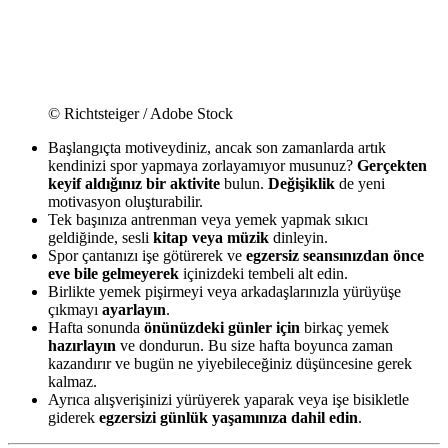
© Richtsteiger / Adobe Stock
Başlangıçta motiveydiniz, ancak son zamanlarda artık
kendinizi spor yapmaya zorlayamıyor musunuz?
Gerçekten
keyif aldığınız bir aktivite
bulun.
Değişiklik
de yeni
motivasyon oluşturabilir.
Tek başınıza antrenman veya yemek yapmak sıkıcı
geldiğinde, sesli
kitap veya müzik
dinleyin.
Spor çantanızı işe götürerek ve
egzersiz seansınızdan önce
eve bile gelmeyerek
içinizdeki tembeli alt edin.
Birlikte yemek pişirmeyi veya arkadaşlarınızla yürüyüşe
çıkmayı
ayarlayın
.
Hafta sonunda
önünüzdeki günler için
birkaç yemek
hazırlayın
ve dondurun. Bu size hafta boyunca zaman
kazandırır ve bugün ne yiyebileceğiniz düşüncesine gerek
kalmaz.
Ayrıca alışverişinizi yürüyerek yaparak veya işe bisikletle
giderek
egzersizi günlük yaşamınıza dahil edin
.