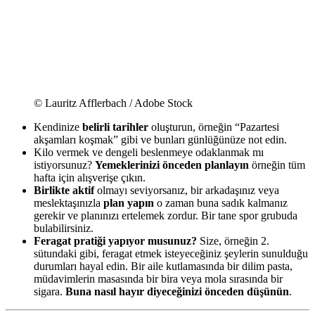
© Lauritz Afflerbach / Adobe Stock
Kendinize
belirli tarihler
oluşturun, örneğin “Pazartesi
akşamları koşmak” gibi ve bunları günlüğünüze not edin.
Kilo vermek ve dengeli beslenmeye odaklanmak mı
istiyorsunuz?
Yemeklerinizi önceden planlayın
örneğin tüm
hafta için alışverişe çıkın.
Birlikte aktif
olmayı seviyorsanız, bir arkadaşınız veya
meslektaşınızla
plan yapın
o zaman buna sadık kalmanız
gerekir ve planınızı ertelemek zordur. Bir tane spor grubuda
bulabilirsiniz.
Feragat pratiği yapıyor musunuz?
Size, örneğin 2.
sütundaki gibi, feragat etmek isteyeceğiniz şeylerin sunulduğu
durumları hayal edin. Bir aile kutlamasında bir dilim pasta,
müdavimlerin masasında bir bira veya mola sırasında bir
sigara.
Buna nasıl hayır diyeceğinizi önceden düşünün
.