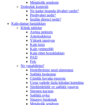
Metabolik sendrom
Doğruluk kontrolü
Ne kadar insanda diyabet vardır?
Prediyabet nedir?
İnsülin direnci nedir?
Kalp-damar hastalıkları
Klinik tablolar
Anjina pektoris
Arterioskleroz
Yüksek tansiyon
Kalp krizi
Kalp yetmezliği
Kalp ritim bozuklukları
PAD
Felç
Ne yapabilirim?
Hedeflerinize nasıl ulaşırsınız
Sağlıklı beslenme
Günlük hayatta egzersiz
Uzun vadede fazla kilodan kurtulma
Sürdürülebilir ve sağlıklı yaşayın
Stresten kaçının
Sağlıklı uyku
Sigarayı bırakmak
Metabolik sendrom