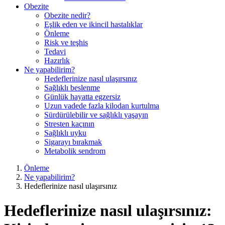
Obezite
Obezite nedir?
Eşlik eden ve ikincil hastalıklar
Önleme
Risk ve teşhis
Tedavi
Hazırlık
Ne yapabilirim?
Hedeflerinize nasıl ulaşırsınız
Sağlıklı beslenme
Günlük hayatta egzersiz
Uzun vadede fazla kilodan kurtulma
Sürdürülebilir ve sağlıklı yaşayın
Stresten kaçının
Sağlıklı uyku
Sigarayı bırakmak
Metabolik sendrom
Önleme
Ne yapabilirim?
Hedeflerinize nasıl ulaşırsınız
Hedeflerinize nasıl ulaşırsınız: