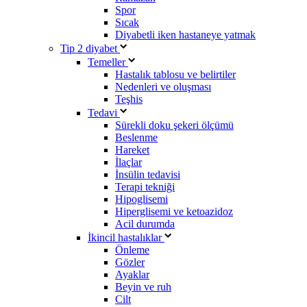
Spor
Sıcak
Diyabetli iken hastaneye yatmak
Tip 2 diyabet
Temeller
Hastalık tablosu ve belirtiler
Nedenleri ve oluşması
Teşhis
Tedavi
Sürekli doku şekeri ölçümü
Beslenme
Hareket
İlaçlar
İnsülin tedavisi
Terapi tekniği
Hipoglisemi
Hiperglisemi ve ketoazidoz
Acil durumda
İkincil hastalıklar
Önleme
Gözler
Ayaklar
Beyin ve ruh
Cilt