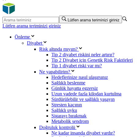
Lütfen arama teriminizi giriniz
Lütfen arama teriminizi giriniz
Önleme
Diyabet
Risk altında mıyım?
Tip 2 diyabet riskini neler artırır?
Tip 2 Diyabet için Genetik Risk Faktörleri
Tip 1 diyabet riski var mı?
Ne yapabilirim?
Hedeflerinize nasıl ulaşırsınız
Sağlıklı beslenme
Günlük hayatta egzersiz
Uzun vadede fazla kilodan kurtulma
Sürdürülebilir ve sağlıklı yaşayın
Stresten kaçının
Sağlıklı uyku
Sigarayı bırakmak
Metabolik sendrom
Doğruluk kontrolü
Ne kadar insanda diyabet vardır?