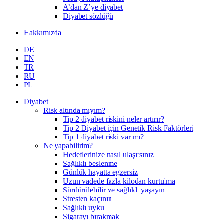
A’dan Z’ye diyabet
Diyabet sözlüğü
Hakkımızda
DE
EN
TR
RU
PL
Diyabet
Risk altında mıyım?
Tip 2 diyabet riskini neler artırır?
Tip 2 Diyabet için Genetik Risk Faktörleri
Tip 1 diyabet riski var mı?
Ne yapabilirim?
Hedeflerinize nasıl ulaşırsınız
Sağlıklı beslenme
Günlük hayatta egzersiz
Uzun vadede fazla kilodan kurtulma
Sürdürülebilir ve sağlıklı yaşayın
Stresten kaçının
Sağlıklı uyku
Sigarayı bırakmak