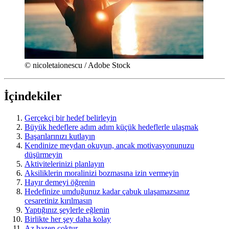
© nicoletaionescu / Adobe Stock
İçindekiler
Gerçekçi bir hedef belirleyin
Büyük hedeflere adım adım küçük hedeflerle ulaşmak
Başarılarınızı kutlayın
Kendinize meydan okuyun, ancak motivasyonunuzu
düşürmeyin
Aktivitelerinizi planlayın
Aksiliklerin moralinizi bozmasına izin vermeyin
Hayır demeyi öğrenin
Hedefinize umduğunuz kadar çabuk ulaşamazsanız
cesaretiniz kırılmasın
Yaptığınız şeylerle eğlenin
Birlikte her şey daha kolay
Az bazen çoktur