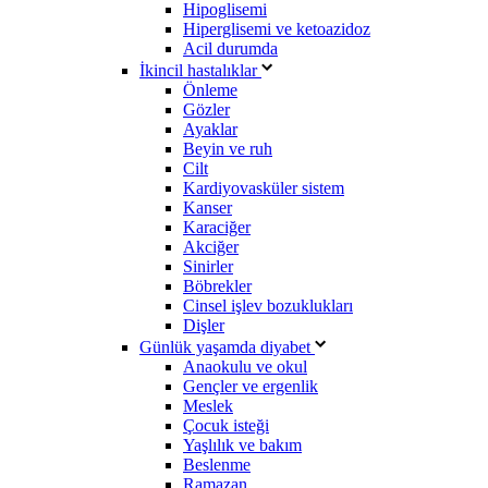
Hipoglisemi
Hiperglisemi ve ketoazidoz
Acil durumda
İkincil hastalıklar
Önleme
Gözler
Ayaklar
Beyin ve ruh
Cilt
Kardiyovasküler sistem
Kanser
Karaciğer
Akciğer
Sinirler
Böbrekler
Cinsel işlev bozuklukları
Dişler
Günlük yaşamda diyabet
Anaokulu ve okul
Gençler ve ergenlik
Meslek
Çocuk isteği
Yaşlılık ve bakım
Beslenme
Ramazan