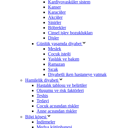
Kardiyovasküler sistem
Kanser
Karaciğer
Akciğer
Sinirler
Böbrekler
Cinsel işlev bozuklukları
Dişler
Günlük yaşamda diyabet
Meslek
Çocuk isteği
Yaşlılık ve bakım
Ramazan
Sıcak
Diyabetli iken hastaneye yatmak
Hamilelik diyabeti
Hastalık tablosu ve belirtiler
Oluşumu ve risk faktörleri
Teşhis
Tedavi
Çocuk açısından riskler
Anne açısından riskler
Bilgi köşesi
İndirmeler
Medya kütüphanesi