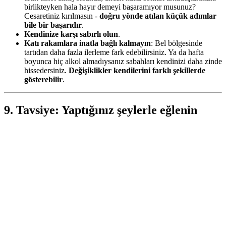
birlikteyken hala hayır demeyi başaramıyor musunuz?
Cesaretiniz kırılmasın -
doğru yönde atılan küçük adımlar
bile bir başarıdır
.
Kendinize karşı sabırlı olun
.
Katı rakamlara inatla bağlı kalmayın
: Bel bölgesinde
tartıdan daha fazla ilerleme fark edebilirsiniz. Ya da hafta
boyunca hiç alkol almadıysanız sabahları kendinizi daha zinde
hissedersiniz.
Değişiklikler kendilerini farklı şekillerde
gösterebilir
.
9. Tavsiye: Yaptığınız şeylerle eğlenin