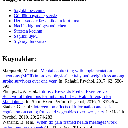
Sağlıklı beslenme
Günlük hayatta egzersiz
Uzun vadede fazla kilodan kurtulma
Nachhaltig und gesund leben
Stresten kaçının
Sağlıklı uyku
Sigarayı bırakmak
Kaynaklar:
Marquardt, M. et al.:
Mental contrasting with implementation
intentions (MCII) improves physical activity and weight loss among
stroke survivors over one year
. In: Rehabil Psychol, 2017, 62: 580-
590
Phillips, L. A. et al.:
Intrinsic Rewards Predict Exercise via
Behavioral Intentions for Initiators but via Habit Strength for
Maintainers
.
In: Sport Exerc Perform Psychol, 2016, 5: 352-364
Stadler, G. et al.:
Intervention effects of information and self-
regulation on eating fruits and vegetables over two years
. In: Health
Psychol, 2010, 29: 274-283
Wansink, B. et al.:
When do gain-framed health messages work
better than fear appeals?
In: Nutr Rev, 2015, 73: 4-11