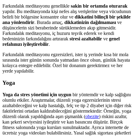
Farkındalık meditasyonu genellikle
sakin bir ortamda oturarak
yapılır. Bu meditasyonda kişi nefes alış verişlerine veya vücudunun
belirli bir bölgesine konsantre olur ve
dikkatini bilinçli bir şekilde
ana yönlendirir
. Burada amaç,
dikkatinizin dağılmaması
ve
düşüncelerin sizi beraberinde sürüklemeden akıp gitmesidir.
Farkındalık meditasyonu, iç huzuru teşvik ederek ve kendi
bedeninizin farkındalığını artırarak
stresi azaltabilir
ve
genel
refahınızı iyileştirebilir
.
Farkındalık meditasyonu egzersizleri, ister iş yerinde kısa bir mola
sırasında ister günün sonunda yatmadan önce olsun, günlük hayata
kolayca entegre edilebilir. Özel bir donanım gerektirmez ve her
yerde yapılabilir.
Yoga
Yoga da stres yönetimi için uygun
bir yöntemdir ve kalp sağlığını
olumlu etkiler. Araştırmalar, düzenli yoga egzersizlerinin stresi
azaltabileceğini ve kalp hastalığı, felç ve tip 2 diyabet için diğer risk
faktörlerini ortadan kaldırabileceğini göstermektedir: Örneğin, yoga
düzenli olarak yapıldığında aşırı şişmanlık (
obezite
) riskini azaltır,
kan şekeri seviyesini iyileştirir ve kan basıncını düşürür. Birçok
fitness salonunda yoga kursları sunulmaktadır. Ayrıca internette de
ücretsiz yoga videoları bulabilirsiniz. Yasal sağlık sigortası şirketleri