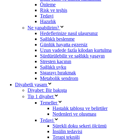
Önleme
Risk ve teşhis
Tedavi
Hazırlık
Ne yapabilirim?
Hedeflerinize nasıl ulaşırsınız
Sağlıklı beslenme
Günlük hayatta egzersiz
Uzun vadede fazla kilodan kurtulma
Sürdürülebilir ve sağlıklı yaşayın
Stresten kaçının
Sağlıklı uyku
Sigarayı bırakmak
Metabolik sendrom
Diyabetli yaşam
Diyabet: Bir bakışta
Tip 1 diyabet
Temeller
Hastalık tablosu ve belirtiler
Nedenleri ve oluşması
Tedavi
Sürekli doku şekeri ölçümü
İnsülin tedavisi
Terapi tekniği