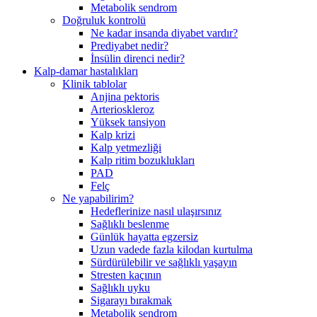
Metabolik sendrom
Doğruluk kontrolü
Ne kadar insanda diyabet vardır?
Prediyabet nedir?
İnsülin direnci nedir?
Kalp-damar hastalıkları
Klinik tablolar
Anjina pektoris
Arterioskleroz
Yüksek tansiyon
Kalp krizi
Kalp yetmezliği
Kalp ritim bozuklukları
PAD
Felç
Ne yapabilirim?
Hedeflerinize nasıl ulaşırsınız
Sağlıklı beslenme
Günlük hayatta egzersiz
Uzun vadede fazla kilodan kurtulma
Sürdürülebilir ve sağlıklı yaşayın
Stresten kaçının
Sağlıklı uyku
Sigarayı bırakmak
Metabolik sendrom