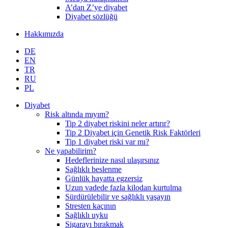
A’dan Z’ye diyabet
Diyabet sözlüğü
Hakkımızda
DE
EN
TR
RU
PL
Diyabet
Risk altında mıyım?
Tip 2 diyabet riskini neler artırır?
Tip 2 Diyabet için Genetik Risk Faktörleri
Tip 1 diyabet riski var mı?
Ne yapabilirim?
Hedeflerinize nasıl ulaşırsınız
Sağlıklı beslenme
Günlük hayatta egzersiz
Uzun vadede fazla kilodan kurtulma
Sürdürülebilir ve sağlıklı yaşayın
Stresten kaçının
Sağlıklı uyku
Sigarayı bırakmak