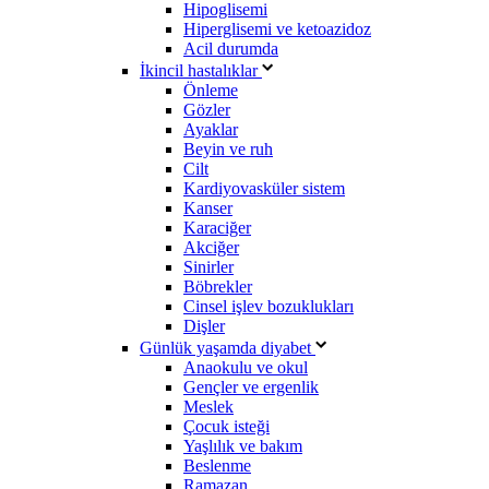
Hipoglisemi
Hiperglisemi ve ketoazidoz
Acil durumda
İkincil hastalıklar
Önleme
Gözler
Ayaklar
Beyin ve ruh
Cilt
Kardiyovasküler sistem
Kanser
Karaciğer
Akciğer
Sinirler
Böbrekler
Cinsel işlev bozuklukları
Dişler
Günlük yaşamda diyabet
Anaokulu ve okul
Gençler ve ergenlik
Meslek
Çocuk isteği
Yaşlılık ve bakım
Beslenme
Ramazan