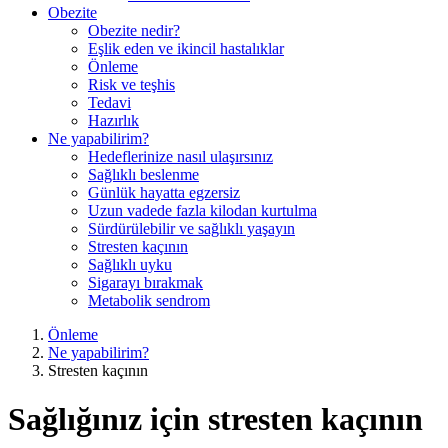
Obezite
Obezite nedir?
Eşlik eden ve ikincil hastalıklar
Önleme
Risk ve teşhis
Tedavi
Hazırlık
Ne yapabilirim?
Hedeflerinize nasıl ulaşırsınız
Sağlıklı beslenme
Günlük hayatta egzersiz
Uzun vadede fazla kilodan kurtulma
Sürdürülebilir ve sağlıklı yaşayın
Stresten kaçının
Sağlıklı uyku
Sigarayı bırakmak
Metabolik sendrom
Önleme
Ne yapabilirim?
Stresten kaçının
Sağlığınız için stresten kaçının