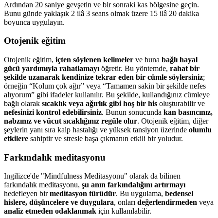
Ardından 20 saniye gevşetin ve bir sonraki kas bölgesine geçin.
Bunu günde yaklaşık 2 ilâ 3 seans olmak üzere 15 ilâ 20 dakika
boyunca uygulayın.
Otojenik eğitim
Otojenik eğitim,
içten söylenen kelimeler
ve buna
bağlı hayal
gücü yardımıyla rahatlamayı
öğretir. Bu yöntemde,
rahat bir
şekilde uzanarak kendinize tekrar eden bir cümle söylersiniz
;
örneğin “Kolum çok ağır” veya “Tamamen sakin bir şekilde nefes
alıyorum” gibi ifadeler kullanılır. Bu şekilde, kullandığınız cümleye
bağlı olarak
sıcaklık veya ağırlık gibi hoş bir his
oluşturabilir ve
nefesinizi kontrol edebilirsiniz
. Bunun sonucunda
kan basıncınız,
nabzınız ve vücut sıcaklığınız regüle olur
. Otojenik eğitim, diğer
şeylerin yanı sıra kalp hastalığı ve yüksek tansiyon üzerinde
olumlu
etkilere
sahiptir ve stresle başa çıkmanın etkili bir yoludur.
Farkındalık meditasyonu
Ingilizce'de "Mindfulness Meditasyonu" olarak da bilinen
farkındalık meditasyonu,
şu anın farkındalığını artırmayı
hedefleyen bir
meditasyon türüdür
. Bu uygulama,
bedensel
hislere, düşüncelere ve duygulara
, onları
değerlendirmeden
veya
analiz etmeden odaklanmak
için kullanılabilir.