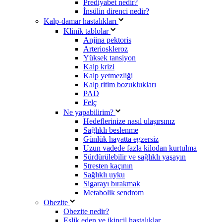
Prediyabet nedir?
İnsülin direnci nedir?
Kalp-damar hastalıkları
Klinik tablolar
Anjina pektoris
Arterioskleroz
Yüksek tansiyon
Kalp krizi
Kalp yetmezliği
Kalp ritim bozuklukları
PAD
Felç
Ne yapabilirim?
Hedeflerinize nasıl ulaşırsınız
Sağlıklı beslenme
Günlük hayatta egzersiz
Uzun vadede fazla kilodan kurtulma
Sürdürülebilir ve sağlıklı yaşayın
Stresten kaçının
Sağlıklı uyku
Sigarayı bırakmak
Metabolik sendrom
Obezite
Obezite nedir?
Eşlik eden ve ikincil hastalıklar