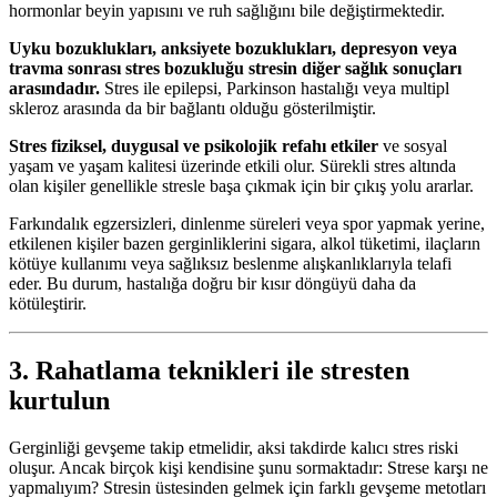
hormonlar beyin yapısını ve ruh sağlığını bile değiştirmektedir.
Uyku bozuklukları, anksiyete bozuklukları, depresyon veya
travma sonrası stres bozukluğu stresin diğer sağlık sonuçları
arasındadır.
Stres ile epilepsi, Parkinson hastalığı veya multipl
skleroz arasında da bir bağlantı olduğu gösterilmiştir.
Stres fiziksel, duygusal ve psikolojik refahı etkiler
ve sosyal
yaşam ve yaşam kalitesi üzerinde etkili olur. Sürekli stres altında
olan kişiler genellikle stresle başa çıkmak için bir çıkış yolu ararlar.
Farkındalık egzersizleri, dinlenme süreleri veya spor yapmak yerine,
etkilenen kişiler bazen gerginliklerini sigara, alkol tüketimi, ilaçların
kötüye kullanımı veya sağlıksız beslenme alışkanlıklarıyla telafi
eder. Bu durum, hastalığa doğru bir kısır döngüyü daha da
kötüleştirir.
3. Rahatlama teknikleri ile stresten
kurtulun
Gerginliği gevşeme takip etmelidir, aksi takdirde kalıcı stres riski
oluşur. Ancak birçok kişi kendisine şunu sormaktadır: Strese karşı ne
yapmalıyım? Stresin üstesinden gelmek için farklı gevşeme metotları