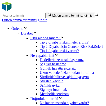
Lütfen arama teriminizi giriniz
Lütfen arama teriminizi giriniz
Önleme
Diyabet
Risk altında mıyım?
Tip 2 diyabet riskini neler artırır?
Tip 2 Diyabet için Genetik Risk Faktörleri
Tip 1 diyabet riski var mı?
Ne yapabilirim?
Hedeflerinize nasıl ulaşırsınız
Sağlıklı beslenme
Günlük hayatta egzersiz
Uzun vadede fazla kilodan kurtulma
Sürdürülebilir ve sağlıklı yaşayın
Stresten kaçının
Sağlıklı uyku
Sigarayı bırakmak
Metabolik sendrom
Doğruluk kontrolü
Ne kadar insanda diyabet vardır?