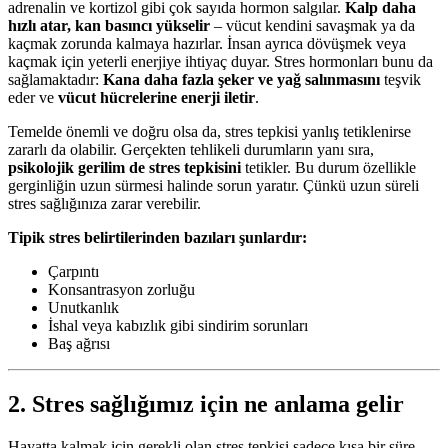
adrenalin ve kortizol gibi çok sayıda hormon salgılar.
Kalp daha
hızlı atar, kan basıncı yükselir
– vücut kendini savaşmak ya da
kaçmak zorunda kalmaya hazırlar. İnsan ayrıca dövüşmek veya
kaçmak için yeterli enerjiye ihtiyaç duyar. Stres hormonları bunu da
sağlamaktadır:
Kana daha fazla şeker ve yağ salınmasını
teşvik
eder ve
vücut hücrelerine enerji iletir
.
Temelde önemli ve doğru olsa da, stres tepkisi yanlış tetiklenirse
zararlı da olabilir. Gerçekten tehlikeli durumların yanı sıra,
psikolojik gerilim de stres tepkisini
tetikler. Bu durum özellikle
gerginliğin uzun sürmesi halinde sorun yaratır. Çünkü uzun süreli
stres sağlığınıza zarar verebilir.
Tipik stres belirtilerinden bazıları şunlardır:
Çarpıntı
Konsantrasyon zorluğu
Unutkanlık
İshal veya kabızlık gibi sindirim sorunları
Baş ağrısı
2. Stres sağlığımız için ne anlama gelir
Hayatta kalmak için gerekli olan stres tepkisi sadece kısa bir süre