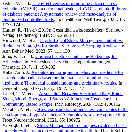
Fisher, V. et al.:
The effectiveness of mindfulness-based stress
reduction (MBSR) on the mental health, HbA1C, and mindfulness
of diabetes patients: A systematic review and meta-analysis of
randomised controlled trials
. In: Health and Well-Being, 2023, 15:
1733-1749
Haring, R. (Hrsg.) (2019): Gesundheitswissenschaften. Springer-
Verlag, Heidelberg, ISBN: 3662583135
Hinwood, M. et al.:
Psychological Stress Management and Stress
Reduction Strategies for Stroke Survivors: A Scoping Review
. In:
Ann Behav Med, 2023, 57: 111-130
Jung, F. U. et al.:
Chronischer Stress und seine Bedeutung für
Adipositas
. In: Adipositas - Ursachen, Folgeerkrankungen,
Therapie, 2017, 11: 198-202
Kabat-Zinn, J.:
An outpatient program in behavioral medicine for
chronic pain patients based on the practice of mindfulness
meditation: Theoretical considerations and preliminary results
. In:
General Hospital Psychiatry, 1982, 4: 33-47
Lateef, T. M. et al.:
Association Between Electronic Diary-Rated
Sleep, Mood, Energy, and Stress With Incident Headache in a
Community-Based Sample
. In: Neurology, 2024, 102: e208102
Merabet, N. et al.:
How exposure to chronic stress contributes to the
development of type 2 diabetes: A complexity science approach
. In:
Front Neuroendocrinol, 2021, 65: 100972
Varvogli, L. et al.:
Stress Management Techniques: evidence-based
procedures that reduce stress and promote health
. In: Health Sci J,