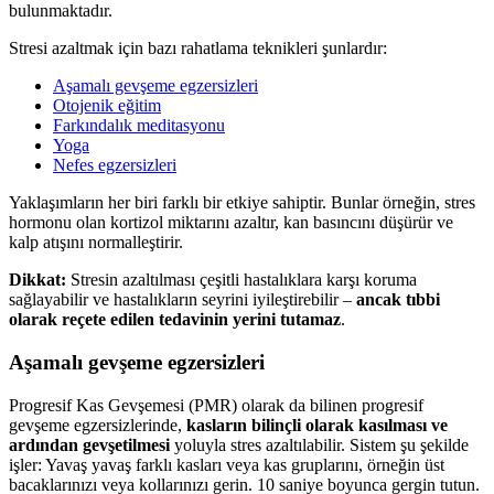
bulunmaktadır.
Stresi azaltmak için bazı rahatlama teknikleri şunlardır:
Aşamalı gevşeme egzersizleri
Otojenik eğitim
Farkındalık meditasyonu
Yoga
Nefes egzersizleri
Yaklaşımların her biri farklı bir etkiye sahiptir. Bunlar örneğin, stres
hormonu olan kortizol miktarını azaltır, kan basıncını düşürür ve
kalp atışını normalleştirir.
Dikkat:
Stresin azaltılması çeşitli hastalıklara karşı koruma
sağlayabilir ve hastalıkların seyrini iyileştirebilir –
ancak tıbbi
olarak reçete edilen tedavinin yerini tutamaz
.
Aşamalı gevşeme egzersizleri
Progresif Kas Gevşemesi (PMR) olarak da bilinen progresif
gevşeme egzersizlerinde,
kasların bilinçli olarak kasılması ve
ardından gevşetilmesi
yoluyla stres azaltılabilir. Sistem şu şekilde
işler: Yavaş yavaş farklı kasları veya kas gruplarını, örneğin üst
bacaklarınızı veya kollarınızı gerin. 10 saniye boyunca gergin tutun.