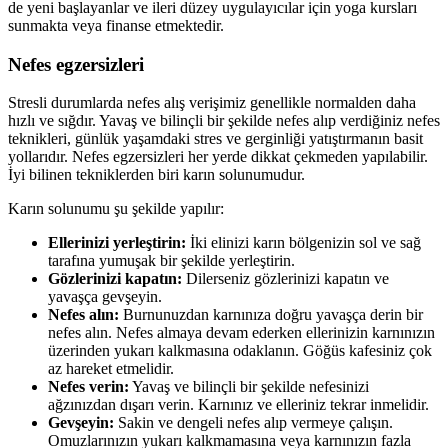
de yeni başlayanlar ve ileri düzey uygulayıcılar için yoga kursları
sunmakta veya finanse etmektedir.
Nefes egzersizleri
Stresli durumlarda nefes alış verişimiz genellikle normalden daha
hızlı ve sığdır. Yavaş ve bilinçli bir şekilde nefes alıp verdiğiniz nefes
teknikleri, günlük yaşamdaki stres ve gerginliği yatıştırmanın basit
yollarıdır. Nefes egzersizleri her yerde dikkat çekmeden yapılabilir.
İyi bilinen tekniklerden biri karın solunumudur.
Karın solunumu şu şekilde yapılır:
Ellerinizi yerleştirin:
İki elinizi karın bölgenizin sol ve sağ
tarafına yumuşak bir şekilde yerleştirin.
Gözlerinizi kapatın:
Dilerseniz gözlerinizi kapatın ve
yavaşça gevşeyin.
Nefes alın:
Burnunuzdan karnınıza doğru yavaşça derin bir
nefes alın. Nefes almaya devam ederken ellerinizin karnınızın
üzerinden yukarı kalkmasına odaklanın. Göğüs kafesiniz çok
az hareket etmelidir.
Nefes verin:
Yavaş ve bilinçli bir şekilde nefesinizi
ağzınızdan dışarı verin. Karnınız ve elleriniz tekrar inmelidir.
Gevşeyin:
Sakin ve dengeli nefes alıp vermeye çalışın.
Omuzlarınızın yukarı kalkmamasına veya karnınızın fazla