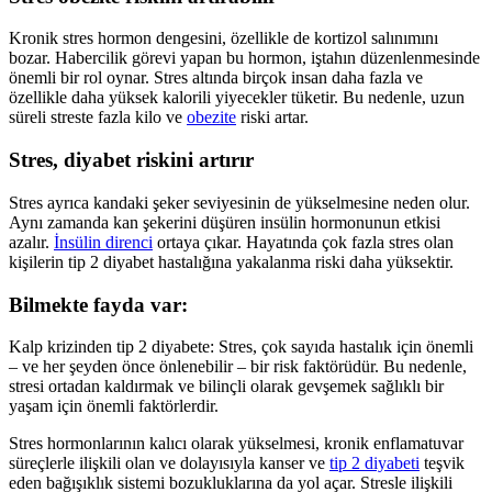
Kronik stres hormon dengesini, özellikle de kortizol salınımını
bozar. Habercilik görevi yapan bu hormon, iştahın düzenlenmesinde
önemli bir rol oynar. Stres altında birçok insan daha fazla ve
özellikle daha yüksek kalorili yiyecekler tüketir. Bu nedenle, uzun
süreli streste fazla kilo ve
obezite
riski artar.
Stres, diyabet riskini artırır
Stres ayrıca kandaki şeker seviyesinin de yükselmesine neden olur.
Aynı zamanda kan şekerini düşüren insülin hormonunun etkisi
azalır.
İnsülin direnci
ortaya çıkar. Hayatında çok fazla stres olan
kişilerin tip 2 diyabet hastalığına yakalanma riski daha yüksektir.
Bilmekte fayda var:
Kalp krizinden tip 2 diyabete: Stres, çok sayıda hastalık için önemli
– ve her şeyden önce önlenebilir – bir risk faktörüdür. Bu nedenle,
stresi ortadan kaldırmak ve bilinçli olarak gevşemek sağlıklı bir
yaşam için önemli faktörlerdir.
Stres hormonlarının kalıcı olarak yükselmesi, kronik enflamatuvar
süreçlerle ilişkili olan ve dolayısıyla kanser ve
tip 2 diyabeti
teşvik
eden bağışıklık sistemi bozukluklarına da yol açar. Stresle ilişkili