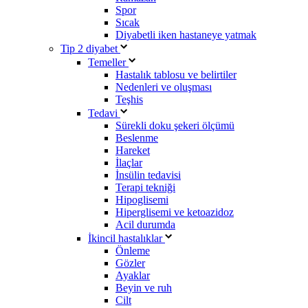
Spor
Sıcak
Diyabetli iken hastaneye yatmak
Tip 2 diyabet
Temeller
Hastalık tablosu ve belirtiler
Nedenleri ve oluşması
Teşhis
Tedavi
Sürekli doku şekeri ölçümü
Beslenme
Hareket
İlaçlar
İnsülin tedavisi
Terapi tekniği
Hipoglisemi
Hiperglisemi ve ketoazidoz
Acil durumda
İkincil hastalıklar
Önleme
Gözler
Ayaklar
Beyin ve ruh
Cilt