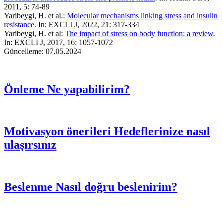
2011, 5: 74-89
Yaribeygi, H. et al.:
Molecular mechanisms linking stress and insulin
resistance
. In: EXCLI J, 2022, 21: 317-334
Yaribeygi, H. et al:
The impact of stress on body function: a review
.
In: EXCLI J, 2017, 16: 1057-1072
Güncelleme: 07.05.2024
Önleme
Ne yapabilirim?
Motivasyon önerileri
Hedeflerinize nasıl
ulaşırsınız
Beslenme
Nasıl doğru beslenirim?