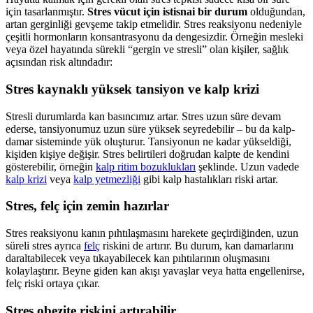
için tasarlanmıştır.
Stres vücut için istisnai bir durum
olduğundan,
artan gerginliği gevşeme takip etmelidir. Stres reaksiyonu nedeniyle
çeşitli hormonların konsantrasyonu da dengesizdir. Örneğin mesleki
veya özel hayatında sürekli “gergin ve stresli” olan kişiler, sağlık
açısından risk altındadır:
Stres kaynaklı yüksek tansiyon ve kalp krizi
Stresli durumlarda kan basıncımız artar. Stres uzun süre devam
ederse, tansiyonumuz uzun süre yüksek seyredebilir – bu da kalp-
damar sisteminde yük oluşturur. Tansiyonun ne kadar yükseldiği,
kişiden kişiye değişir. Stres belirtileri doğrudan kalpte de kendini
gösterebilir, örneğin
kalp ritim bozuklukları
şeklinde. Uzun vadede
kalp krizi
veya
kalp yetmezliği
gibi kalp hastalıkları riski artar.
Stres, felç için zemin hazırlar
Stres reaksiyonu kanın pıhtılaşmasını harekete geçirdiğinden, uzun
süreli stres ayrıca
felç
riskini de artırır. Bu durum, kan damarlarını
daraltabilecek veya tıkayabilecek kan pıhtılarının oluşmasını
kolaylaştırır. Beyne giden kan akışı yavaşlar veya hatta engellenirse,
felç riski ortaya çıkar.
Stres obezite riskini artırabilir