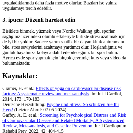
uyguladıklarında daha fazla motive olurlar. Bazıları ise yalnız
uygulamayı tercih edebilir.
3. ipucu: Düzenli hareket edin
Bisiklete binmek, yüzmek veya Nordic Walking gibi sporlar,
sağlığınız üzerindeki olumlu etkileriyle birlikte stresi azaltmak için
de iyi bir yoldur. Sadece yarım saatlik bir dayanıklılık antrenmanı
bile, stres seviyelerini azaltmaya yardımcı olur. Hoşlandığınız ve
günlük hayatınıza kolayca dahil edebileceğiniz bir spor bulun.
Ayrıca evde spor yapmak için birçok çevrimiçi kurs veya video da
bulunmaktadır.
Kaynaklar:
Cramer, H. et al.:
Effects of yoga on cardiovascular disease risk
factors: A systematic review and meta-analysis
. In: Int J Cardiol,
2014, 173: 170-183
Deutsche Herzstiftung:
Psyche und Stress: So schützen Sie Ihr
Herz!
(Letzter Abruf: 07.05.2024)
Gaffey, A. E. et al.:
Screening for Psychological Distress and Risk
of Cardiovascular Disease and Related Mortality: A Systematized
Review, Meta-analysis, and Case for Prevention
. In: J Cardiopulm
Rehabil Prev, 2022, 42: 404-415