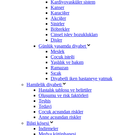
Kardiyovasküler sistem
Kanser
Karaciğer
Akciğer
Sinirler
Böbrekler
Cinsel işlev bozuklukları
Dişler
Günlük yaşamda diyabet
Meslek
Çocuk isteği
Yaşlılık ve bakım
Ramazan
Sıcak
Diyabetli iken hastaneye yatmak
Hamilelik diyabeti
Hastalık tablosu ve belirtiler
Oluşumu ve risk faktörleri
Teşhis
Tedavi
Çocuk açısından riskler
Anne açısından riskler
Bilgi köşesi
İndirmeler
Medya kütüphanesi