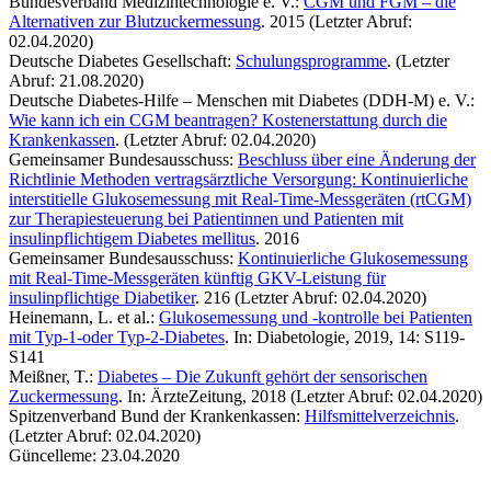
Bundesverband Medizintechnologie e. V.:
CGM und FGM – die
Alternativen zur Blutzuckermessung
. 2015 (Letzter Abruf:
02.04.2020)
Deutsche Diabetes Gesellschaft:
Schulungsprogramme
. (Letzter
Abruf: 21.08.2020)
Deutsche Diabetes-Hilfe – Menschen mit Diabetes (DDH-M) e. V.:
Wie kann ich ein CGM beantragen? Kostenerstattung durch die
Krankenkassen
. (Letzter Abruf: 02.04.2020)
Gemeinsamer Bundesausschuss:
Beschluss über eine Änderung der
Richtlinie Methoden vertragsärztliche Versorgung: Kontinuierliche
interstitielle Glukosemessung mit Real-Time-Messgeräten (rtCGM)
zur Therapiesteuerung bei Patientinnen und Patienten mit
insulinpflichtigem Diabetes mellitus
. 2016
Gemeinsamer Bundesausschuss:
Kontinuierliche Glukosemessung
mit Real-Time-Messgeräten künftig GKV-Leistung für
insulinpflichtige Diabetiker
. 216 (Letzter Abruf: 02.04.2020)
Heinemann, L. et al.:
Glukosemessung und -kontrolle bei Patienten
mit Typ-1-oder Typ-2-Diabetes
. In: Diabetologie, 2019, 14: S119-
S141
Meißner, T.:
Diabetes – Die Zukunft gehört der sensorischen
Zuckermessung
. In: ÄrzteZeitung, 2018 (Letzter Abruf: 02.04.2020)
Spitzenverband Bund der Krankenkassen:
Hilfsmittelverzeichnis
.
(Letzter Abruf: 02.04.2020)
Güncelleme: 23.04.2020