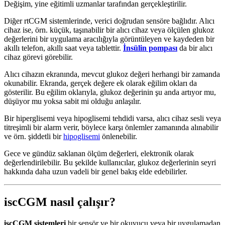
Değişim, yine eğitimli uzmanlar tarafından gerçekleştirilir.
Diğer rtCGM sistemlerinde, verici doğrudan sensöre bağlıdır. Alıcı
cihaz ise, örn. küçük, taşınabilir bir alıcı cihaz veya ölçülen glukoz
değerlerini bir uygulama aracılığıyla görüntüleyen ve kaydeden bir
akıllı telefon, akıllı saat veya tablettir.
İnsülin pompası
da bir alıcı
cihaz görevi görebilir.
Alıcı cihazın ekranında, mevcut glukoz değeri herhangi bir zamanda
okunabilir. Ekranda, gerçek değere ek olarak eğilim okları da
gösterilir. Bu eğilim oklarıyla, glukoz değerinin şu anda artıyor mu,
düşüyor mu yoksa sabit mi olduğu anlaşılır.
Bir hiperglisemi veya hipoglisemi tehdidi varsa, alıcı cihaz sesli veya
titreşimli bir alarm verir, böylece karşı önlemler zamanında alınabilir
ve örn. şiddetli bir
hipoglisemi
önlenebilir.
Gece ve gündüz saklanan ölçüm değerleri, elektronik olarak
değerlendirilebilir. Bu şekilde kullanıcılar, glukoz değerlerinin seyri
hakkında daha uzun vadeli bir genel bakış elde edebilirler.
iscCGM nasıl çalışır?
iscCGM sistemleri
bir sensör ve bir okuyucu veya bir uygulamadan