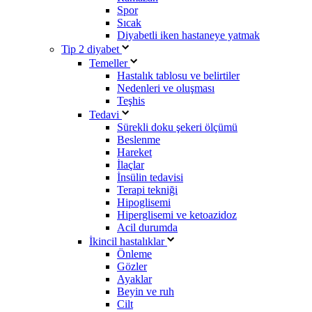
Spor
Sıcak
Diyabetli iken hastaneye yatmak
Tip 2 diyabet
Temeller
Hastalık tablosu ve belirtiler
Nedenleri ve oluşması
Teşhis
Tedavi
Sürekli doku şekeri ölçümü
Beslenme
Hareket
İlaçlar
İnsülin tedavisi
Terapi tekniği
Hipoglisemi
Hiperglisemi ve ketoazidoz
Acil durumda
İkincil hastalıklar
Önleme
Gözler
Ayaklar
Beyin ve ruh
Cilt