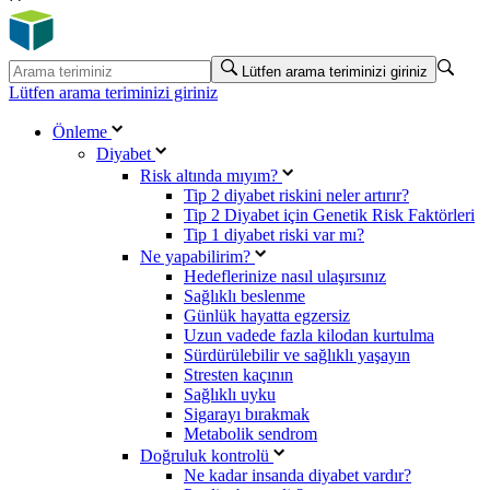
Lütfen arama teriminizi giriniz
Lütfen arama teriminizi giriniz
Önleme
Diyabet
Risk altında mıyım?
Tip 2 diyabet riskini neler artırır?
Tip 2 Diyabet için Genetik Risk Faktörleri
Tip 1 diyabet riski var mı?
Ne yapabilirim?
Hedeflerinize nasıl ulaşırsınız
Sağlıklı beslenme
Günlük hayatta egzersiz
Uzun vadede fazla kilodan kurtulma
Sürdürülebilir ve sağlıklı yaşayın
Stresten kaçının
Sağlıklı uyku
Sigarayı bırakmak
Metabolik sendrom
Doğruluk kontrolü
Ne kadar insanda diyabet vardır?