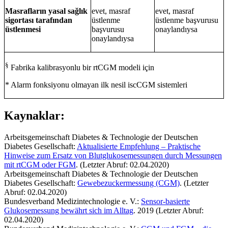
Masrafların yasal sağlık
evet, masraf
evet, masraf
sigortası tarafından
üstlenme
üstlenme başvurusu
üstlenmesi
başvurusu
onaylandıysa
onaylandıysa
§
Fabrika kalibrasyonlu bir rtCGM modeli için
* Alarm fonksiyonu olmayan ilk nesil iscCGM sistemleri
Kaynaklar:
Arbeitsgemeinschaft Diabetes & Technologie der Deutschen
Diabetes Gesellschaft:
Aktualisierte Empfehlung – Praktische
Hinweise zum Ersatz von Blutglukosemessungen durch Messungen
mit rtCGM oder FGM
. (Letzter Abruf: 02.04.2020)
Arbeitsgemeinschaft Diabetes & Technologie der Deutschen
Diabetes Gesellschaft:
Gewebezuckermessung (CGM)
. (Letzter
Abruf: 02.04.2020)
Bundesverband Medizintechnologie e. V.:
Sensor-basierte
Glukosemessung bewährt sich im Alltag
. 2019 (Letzter Abruf:
02.04.2020)