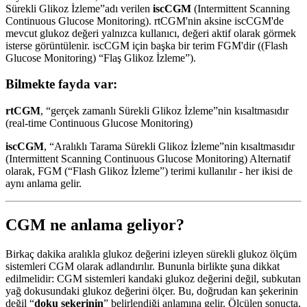
Sürekli Glikoz İzleme”adı verilen
iscCGM
(Intermittent Scanning
Continuous Glucose Monitoring). rtCGM'nin aksine iscCGM'de
mevcut glukoz değeri yalnızca kullanıcı, değeri aktif olarak görmek
isterse görüntülenir. iscCGM için başka bir terim FGM'dir ((Flash
Glucose Monitoring) “Flaş Glikoz İzleme”).
Bilmekte fayda var:
rtCGM
, “gerçek zamanlı Sürekli Glikoz İzleme”nin kısaltmasıdır
(real-time Continuous Glucose Monitoring)
iscCGM
, “Aralıklı Tarama Sürekli Glikoz İzleme”nin kısaltmasıdır
(Intermittent Scanning Continuous Glucose Monitoring) Alternatif
olarak, FGM (“Flash Glikoz İzleme”) terimi kullanılır - her ikisi de
aynı anlama gelir.
CGM ne anlama geliyor?
Birkaç dakika aralıkla glukoz değerini izleyen sürekli glukoz ölçüm
sistemleri CGM olarak adlandırılır. Bununla birlikte şuna dikkat
edilmelidir: CGM sistemleri kandaki glukoz değerini değil, subkutan
yağ dokusundaki glukoz değerini ölçer. Bu, doğrudan kan şekerinin
değil “
doku şekerinin
” belirlendiği anlamına gelir. Ölçülen sonuçta,