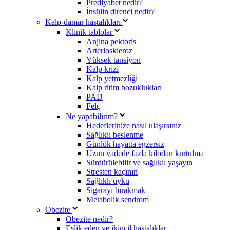
Prediyabet nedir?
İnsülin direnci nedir?
Kalp-damar hastalıkları
Klinik tablolar
Anjina pektoris
Arterioskleroz
Yüksek tansiyon
Kalp krizi
Kalp yetmezliği
Kalp ritim bozuklukları
PAD
Felç
Ne yapabilirim?
Hedeflerinize nasıl ulaşırsınız
Sağlıklı beslenme
Günlük hayatta egzersiz
Uzun vadede fazla kilodan kurtulma
Sürdürülebilir ve sağlıklı yaşayın
Stresten kaçının
Sağlıklı uyku
Sigarayı bırakmak
Metabolik sendrom
Obezite
Obezite nedir?
Eşlik eden ve ikincil hastalıklar