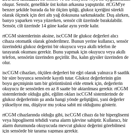
oluşur. Sensör, genellikle üst kolun arkasına yapıştırılır. rtCGM'ye
benzer şekilde burada da bir ölçüm ipliği, glukoz içeriğini sürekli
olarak ölçmek için deri altı yağ dokusuna sarkmaktadır. Duş alırken,
banyo yaparken veya yüzerken, sensör cilt üzerinde bırakılabilir.
Sensör, cilt üzerinde 14 güne kadar aynı yerde kalır.
rtCGM sistemlerinin aksine, iscCGM ile glukoz değerleri alıcı
cihaza otomatik olarak gönderilmez. Bunun yerine kullanıcı, sensör
üzerindeki glukoz değerini bir okuyucu veya akıllı telefon ile
tarayarak okuması gerekir. Bunu yapmak için okuyucu veya akıllı
telefon, sensörün üzerinden geçirilir. Bu, kalın giysiler üzerinden de
olur.
iscCGM cihazları, ölçülen değerleri bir eğri olarak yalnızca 8 saatlik
bir süre boyunca sensörde kayıtlı tutar. Glukoz değerlerinin gün
boyu geçmişinin tam bir görüntüsünü elde etmek için, değerlerin
okuyucu ile sensörden en az 8 saatte bir aktarılması gerekir. rtCGM
sistemlerinde olduğu gibi, eğilim okları iscCGM sistemlerinde de
glukoz değerlerinin şu anda hangi yönde geliştiğini, yani değerler
yükseliyor mu, düşüyor mu yoksa sabit mi olduğunu gösterir.
rtCGM cihazlarında olduğu gibi, iscCGM cihazı da bir hiperglisemi
veya hipoglisemi tehdidi varsa alarm işlevine sahiptir. Kullanıcı, bir
alarm durumunda okuyucuda mevcut glukoz değerini görebilmesi
için sensörde bir tarama yapması gerekir.