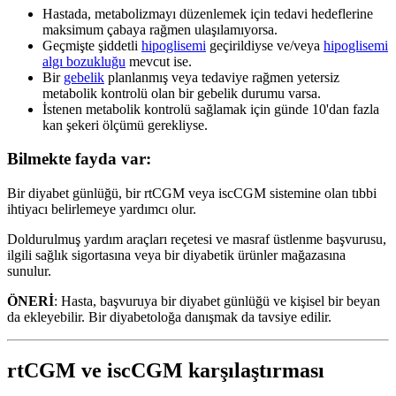
Hastada, metabolizmayı düzenlemek için tedavi hedeflerine
maksimum çabaya rağmen ulaşılamıyorsa.
Geçmişte şiddetli
hipoglisemi
geçirildiyse ve/veya
hipoglisemi
algı bozukluğu
mevcut ise.
Bir
gebelik
planlanmış veya tedaviye rağmen yetersiz
metabolik kontrolü olan bir gebelik durumu varsa.
İstenen metabolik kontrolü sağlamak için günde 10'dan fazla
kan şekeri ölçümü gerekliyse.
Bilmekte fayda var:
Bir diyabet günlüğü, bir rtCGM veya iscCGM sistemine olan tıbbi
ihtiyacı belirlemeye yardımcı olur.
Doldurulmuş yardım araçları reçetesi ve masraf üstlenme başvurusu,
ilgili sağlık sigortasına veya bir diyabetik ürünler mağazasına
sunulur.
ÖNERİ
: Hasta, başvuruya bir diyabet günlüğü ve kişisel bir beyan
da ekleyebilir. Bir diyabetoloğa danışmak da tavsiye edilir.
rtCGM ve iscCGM karşılaştırması