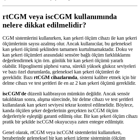
rtCGM veya iscCGM kullanımında
nelere dikkat edilmelidir?
CGM sistemlerini kullanırken, kan şekeri ölçüm cihazı ile kan şekeri
ölçümlerinin sayısı azalmış olur. Ancak kullanıcılar, bu geleneksel
kan şekeri ölçümü şeklinden tamamen kurtulmamaktadır. Doku ve
kan şekeri ölçümleri arasındaki sensöre bağlı ölçüm farklılıklarını
değerlendirmek için örn. günlük bir kan şekeri ölçümü yararlı
olabilir. Hipoglisemi şüphesi varsa, sürekli yüksek glukoz seviyeleri
ve bazı özel durumlarda, geleneksel kan şekeri ölçümleri de
gereklidir. Bazı
rtCGM cihazlarında
, sistemi kalibre etmek için bir
delme cihazı ve test şeritleri ile en az 2 kan şekeri ölçümü gereklidir.
iscCGM'de
düzenli kalibrasyon mümkün değildir. Ancak sensör
takıldıktan sonra, alışma sürecinde, bir delme cihazı ve test şeritleri
kullanılarak kan şekeri seviyesi tekrar kontrol edilmelidir. Böylece,
kanda ölçülen şeker değerlerinin gerçekten iscCGM ölçüm
değerleriyle eşleştiği garanti edilmiş olur. Bir kan şekeri ölçüm cihazı
pratik bir şekilde iscCGM okuyucuya zaten entegre edilmiştir.
Genel olarak, rtCGM veya iscCGM sistemlerini kullanırken,
beraberinde geleneksel bir kan şekeri izleme sisteminin (ölçüm