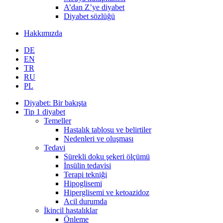
A’dan Z’ye diyabet
Diyabet sözlüğü
Hakkımızda
DE
EN
TR
RU
PL
Diyabet: Bir bakışta
Tip 1 diyabet
Temeller
Hastalık tablosu ve belirtiler
Nedenleri ve oluşması
Tedavi
Sürekli doku şekeri ölçümü
İnsülin tedavisi
Terapi tekniği
Hipoglisemi
Hiperglisemi ve ketoazidoz
Acil durumda
İkincil hastalıklar
Önleme