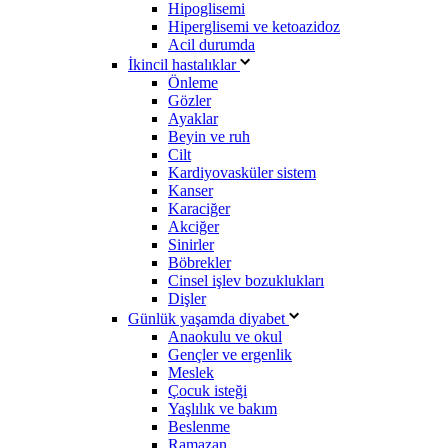
Hipoglisemi
Hiperglisemi ve ketoazidoz
Acil durumda
İkincil hastalıklar
Önleme
Gözler
Ayaklar
Beyin ve ruh
Cilt
Kardiyovasküler sistem
Kanser
Karaciğer
Akciğer
Sinirler
Böbrekler
Cinsel işlev bozuklukları
Dişler
Günlük yaşamda diyabet
Anaokulu ve okul
Gençler ve ergenlik
Meslek
Çocuk isteği
Yaşlılık ve bakım
Beslenme
Ramazan