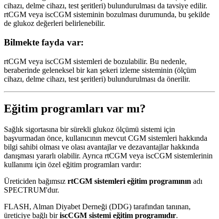
cihazı, delme cihazı, test şeritleri) bulundurulması da tavsiye edilir.
rtCGM veya iscCGM sisteminin bozulması durumunda, bu şekilde
de glukoz değerleri belirlenebilir.
Bilmekte fayda var:
rtCGM veya iscCGM sistemleri de bozulabilir. Bu nedenle,
beraberinde geleneksel bir kan şekeri izleme sisteminin (ölçüm
cihazı, delme cihazı, test şeritleri) bulundurulması da önerilir.
Eğitim programları var mı?
Sağlık sigortasına bir sürekli glukoz ölçümü sistemi için
başvurmadan önce, kullanıcının mevcut CGM sistemleri hakkında
bilgi sahibi olması ve olası avantajlar ve dezavantajlar hakkında
danışması yararlı olabilir. Ayrıca rtCGM veya iscCGM sistemlerinin
kullanımı için özel eğitim programları vardır:
Üreticiden bağımsız
rtCGM sistemleri eğitim programının
adı
SPECTRUM'dur.
FLASH, Alman Diyabet Derneği (DDG) tarafından tanınan,
üreticiye bağlı bir
iscCGM sistemi eğitim programıdır
.