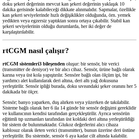
doku şekeri değerinin mevcut kan şekeri değerinin yaklaşık 10
dakika gerisinde kalabileceği dikkate alınmalıdır. Sapmalar, özellikle
kan şekeri seviyelerinde hızlı değişiklikler olduğunda, örn. yemek
yedikten veya egzersiz yaptıktan sonra ortaya çıkabilir. Stabil kan
şekeri seviyelerinin olduğu durumlarda, her iki değer de
karşılaştırılabilir.
rtCGM nasıl çalışır?
rtCGM sistemleri
3 bileşenden
oluşur: bir sensör, bir verici
(transmitter de deniyor) ve bir alıcı cihaz. Sensör, ürüne bağlı olarak
karına veya üst kola yapıştırılır. Sensöre bağlı olan ölçüm ipi, bir
yardımcı alet kullanılarak deri altına, deri altı yağ dokusuna
yerleştirilir. Sensör ipliği burada, doku sıvısındaki şeker oranını her 5
dakikada bir ölçer.
Sensör; banyo yaparken, duş alırken veya yüzerken de takılabilir.
Sisteme bağlı olarak her 6 ila 14 günde bir sensör değişimi gereklidir
ve kullanıcının kendisi tarafından gerçekleştirilir. Ayrıca sensörün
eğitimli tıp uzmanları tarafından üst koldaki deri altına yerleştirildiği
bir sistem de bulunmaktadır. Glukoz değerlerini alıcı cihaza
kablosuz olarak ileten verici (transmitter), bunun üzerine deri üstüne
yerleştirilir. Bu sistemde, sensör 6 aya kadar cilt altında kalabilir.