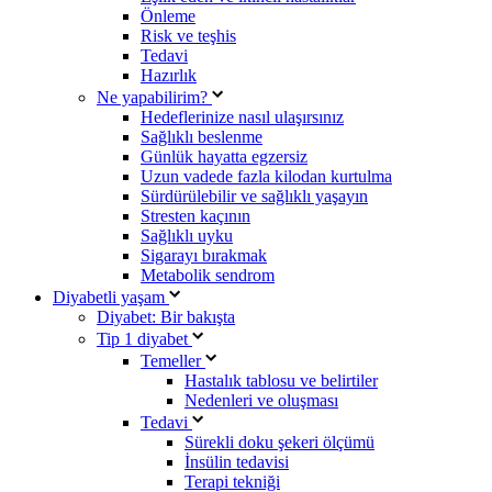
Önleme
Risk ve teşhis
Tedavi
Hazırlık
Ne yapabilirim?
Hedeflerinize nasıl ulaşırsınız
Sağlıklı beslenme
Günlük hayatta egzersiz
Uzun vadede fazla kilodan kurtulma
Sürdürülebilir ve sağlıklı yaşayın
Stresten kaçının
Sağlıklı uyku
Sigarayı bırakmak
Metabolik sendrom
Diyabetli yaşam
Diyabet: Bir bakışta
Tip 1 diyabet
Temeller
Hastalık tablosu ve belirtiler
Nedenleri ve oluşması
Tedavi
Sürekli doku şekeri ölçümü
İnsülin tedavisi
Terapi tekniği