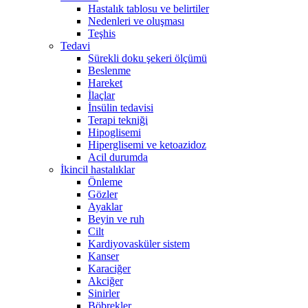
Hastalık tablosu ve belirtiler
Nedenleri ve oluşması
Teşhis
Tedavi
Sürekli doku şekeri ölçümü
Beslenme
Hareket
İlaçlar
İnsülin tedavisi
Terapi tekniği
Hipoglisemi
Hiperglisemi ve ketoazidoz
Acil durumda
İkincil hastalıklar
Önleme
Gözler
Ayaklar
Beyin ve ruh
Cilt
Kardiyovasküler sistem
Kanser
Karaciğer
Akciğer
Sinirler
Böbrekler