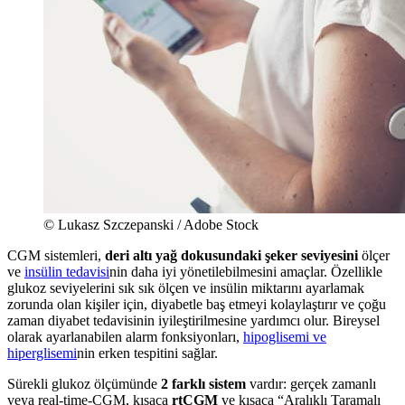
© Lukasz Szczepanski / Adobe Stock
CGM sistemleri,
deri altı yağ dokusundaki şeker seviyesini
ölçer
ve
insülin tedavisi
nin daha iyi yönetilebilmesini amaçlar. Özellikle
glukoz seviyelerini sık sık ölçen ve insülin miktarını ayarlamak
zorunda olan kişiler için, diyabetle baş etmeyi kolaylaştırır ve çoğu
zaman diyabet tedavisinin iyileştirilmesine yardımcı olur. Bireysel
olarak ayarlanabilen alarm fonksiyonları,
hipoglisemi ve
hiperglisemi
nin erken tespitini sağlar.
Sürekli glukoz ölçümünde
2 farklı sistem
vardır: gerçek zamanlı
veya real-time-CGM, kısaca
rtCGM
ve kısaca “Aralıklı Taramalı