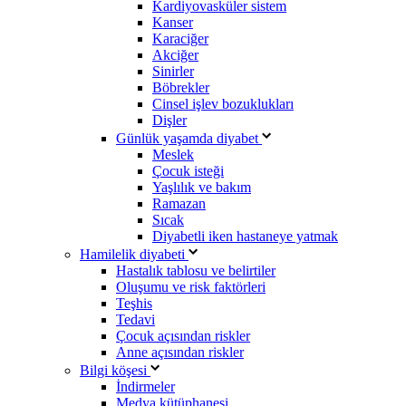
Kardiyovasküler sistem
Kanser
Karaciğer
Akciğer
Sinirler
Böbrekler
Cinsel işlev bozuklukları
Dişler
Günlük yaşamda diyabet
Meslek
Çocuk isteği
Yaşlılık ve bakım
Ramazan
Sıcak
Diyabetli iken hastaneye yatmak
Hamilelik diyabeti
Hastalık tablosu ve belirtiler
Oluşumu ve risk faktörleri
Teşhis
Tedavi
Çocuk açısından riskler
Anne açısından riskler
Bilgi köşesi
İndirmeler
Medya kütüphanesi