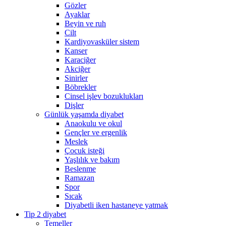
Gözler
Ayaklar
Beyin ve ruh
Cilt
Kardiyovasküler sistem
Kanser
Karaciğer
Akciğer
Sinirler
Böbrekler
Cinsel işlev bozuklukları
Dişler
Günlük yaşamda diyabet
Anaokulu ve okul
Gençler ve ergenlik
Meslek
Çocuk isteği
Yaşlılık ve bakım
Beslenme
Ramazan
Spor
Sıcak
Diyabetli iken hastaneye yatmak
Tip 2 diyabet
Temeller