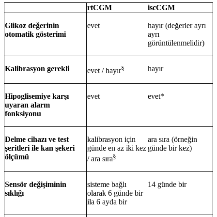
rtCGM
iscCGM
Glikoz değerinin
evet
hayır (değerler ayrı
otomatik gösterimi
ayrı
görüntülenmelidir)
Kalibrasyon gerekli
§
hayır
evet / hayır
Hipoglisemiye karşı
evet
evet*
uyaran alarm
fonksiyonu
Delme cihazı ve test
kalibrasyon için
ara sıra (örneğin
şeritleri ile kan şekeri
günde en az iki kez
günde bir kez)
ölçümü
§
/ ara sıra
Sensör değişiminin
sisteme bağlı
14 günde bir
sıklığı
olarak 6 günde bir
ila 6 ayda bir