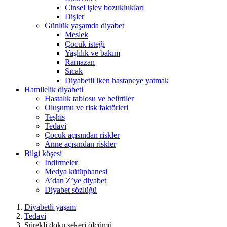
Cinsel işlev bozuklukları
Dişler
Günlük yaşamda diyabet
Meslek
Çocuk isteği
Yaşlılık ve bakım
Ramazan
Sıcak
Diyabetli iken hastaneye yatmak
Hamilelik diyabeti
Hastalık tablosu ve belirtiler
Oluşumu ve risk faktörleri
Teşhis
Tedavi
Çocuk açısından riskler
Anne açısından riskler
Bilgi köşesi
İndirmeler
Medya kütüphanesi
A’dan Z’ye diyabet
Diyabet sözlüğü
Diyabetli yaşam
Tedavi
Sürekli doku şekeri ölçümü