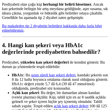
Prediyabeti olan çoğu kişi
herhangi bir belirti hissetmez
. Ancak
kan şekerinde belirgin bir artış meydana geldiğinde, aşırı susama, sık
idrara çıkma, yorgunluk ve bitkinlik gibi belirtiler ortaya çıkabilir.
Genellikle bu aşamada tip 2 diyabet zaten gelişmiştir.
Bu makaleden tip 2 diyabetin belirtileri hakkında daha fazla bilgi
edinebilirsiniz
.
4. Hangi kan şekeri veya HbA1c
değerlerinde prediyabetten bahsedilir?
Prediyabet,
yükselen kan şekeri değerleri
ile kendini gösterir. Bu
durum şu yöntemlerle tespit edilebilir:
HbA1c
: Bu
uzun süreli kan şekeri değeri
, kandaki şekerin son
8 ila 12 hafta boyunca ortalama olarak nasıl olduğunu gösterir.
HbA1c değeri yüzde 5,7 ilâ 6,4 (39 ilâ 47 mmol/mol)
olduğunda, prediyabet söz konusudur.
Açlık kan şekeri
: Bu değer, bir damardan alınan kandan
(venöz plazma) ölçülür. Kişi, tahlil için en az 8 saatlik açlıkla
gelmeli ve şeker içeren hiçbir şey içmemiş olmalıdır. Tahlil
sabah yapılır. Tespit edilen
açlık kan şekeri değeri
100 ilâ 125