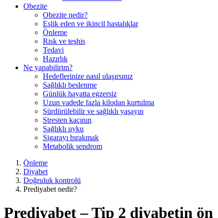
Obezite
Obezite nedir?
Eşlik eden ve ikincil hastalıklar
Önleme
Risk ve teşhis
Tedavi
Hazırlık
Ne yapabilirim?
Hedeflerinize nasıl ulaşırsınız
Sağlıklı beslenme
Günlük hayatta egzersiz
Uzun vadede fazla kilodan kurtulma
Sürdürülebilir ve sağlıklı yaşayın
Stresten kaçının
Sağlıklı uyku
Sigarayı bırakmak
Metabolik sendrom
Önleme
Diyabet
Doğruluk kontrolü
Prediyabet nedir?
Prediyabet – Tip 2 diyabetin ön