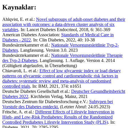
Kaynaklar:
Ahlqvist, E. et al.:
Novel subgroups of adult-onset diabetes and their
association with outcomes: a data-driven cluster analysis of six
variables
. In: Lancet Diabetes Endocrinol, 2018, 6: 361-369
American Diabetes Association:
Standards of Medical Care in
Diabetes - 2022
. In: Clin Diabetes, 2022, 40: 10-38
Bundesärztekammer et al.:
Nationale Versorgungsleitlinie Typ-2-
Diabetes
. Langfassung. Version 3.0. 2023
Bundesärztekammer et al.:
Nationale Versorgungsleitlinie Therapie
des Typ-2-Diabetes
. Langfassung. 1. Auflage. Version 4. 2014
(Gültigkeit abgelaufen, in Überarbeitung)
Chiavaroli, L. et al.:
Effect of low glycaemic index or load dietary
patterns on glycaemic control and cardiometabolic risk factors in
diabetes: systematic review and meta-analysis of randomised
controlled trials
. In: BMJ, 2021, 374: n1651
Deutsche Diabetes Gesellschaft et al.:
Deutscher Gesundheitsbericht
Diabetes 2022
. Kirchheim Verlag, Mainz, 2021
Deutsches Zentrum für Diabetesforschung e.V.:
Subtypen bei
Vorstufe des Diabetes entdeckt.
(Letzter Abruf: 24.05.2023)
Fritsche, A. et al.:
Different Effects of Lifestyle Intervention in
High- and Low-Risk Prediabetes: Results of the Randomized
Controlled Prediabetes Lifestyle Intervention Study (PLIS)
. In:
Diabetes, 2021, 70: 2785-2795