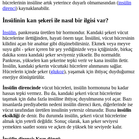
hücrelerinin insüline artık yeterince duyarlı olmamasından (
insülin
direnci
) kaynaklanabilir.
İnsülinin kan şekeri ile nasıl bir ilgisi var?
İnsülin
, pankreasta üretilen bir hormondur. Kandaki şekeri vücut
hücrelerine ilettiğinden, hayati önem taşır. İnsülini, vücut hücresinin
kilidini açan bir anahtar gibi düşünebilirsiniz. Ekmek veya meyve
suyu gibi - şeker içeren bir şey yediğinizde veya içtiğinizde, birkaç
dakika sonra kandaki şeker seviyeniz yükselir. Bu normaldir.
Pankreas, yükselen kan şekerine tepki verir ve kana insülin iletir.
İnsülin, kandaki şekerin vücuttaki hücrelere alınmasını sağlar.
Hücrelerin içinde şeker (
glukoz
), yaşamak için ihtiyaç duyduğumuz
enerjiye dönüştürülür.
İnsülin direncinde
vücut hücreleri, insülin hormonuna bu kadar
hassas tepki vermez. Bu da, kandaki şekeri vücut hücrelerine
taşımak için daha fazla insüline ihtiyaç duyulmasına yol açar. Bazı
insanlarda prediyabetin nedeni insülin direnci iken, diğerlerinde ise
vücut tarafından üretilen insulinin yetersiz olmasıdır. Buna
insülin
eksikliği
de denir. Bu durumda insülin, şekeri vücut hücrelerine
almak için yeterli değildir. Sonuç olarak, kan şeker seviyesi
yemekten saatler sonra ve açken de yüksek bir seviyede kalır.
İnsülin direnci: Kısır döngü