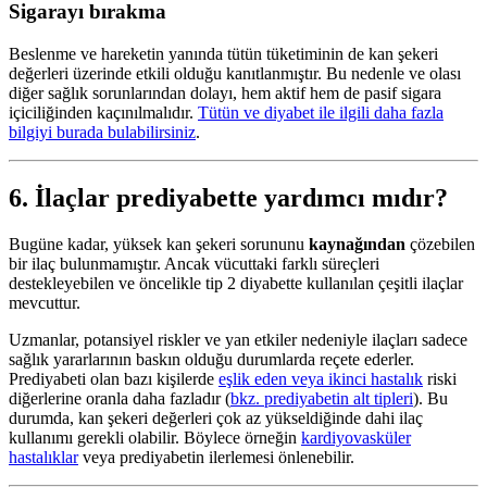
Sigarayı bırakma
Beslenme ve hareketin yanında tütün tüketiminin de kan şekeri
değerleri üzerinde etkili olduğu kanıtlanmıştır. Bu nedenle ve olası
diğer sağlık sorunlarından dolayı, hem aktif hem de pasif sigara
içiciliğinden kaçınılmalıdır.
Tütün ve diyabet ile ilgili daha fazla
bilgiyi burada bulabilirsiniz
.
6. İlaçlar prediyabette yardımcı mıdır?
Bugüne kadar, yüksek kan şekeri sorununu
kaynağından
çözebilen
bir ilaç bulunmamıştır. Ancak vücuttaki farklı süreçleri
destekleyebilen ve öncelikle tip 2 diyabette kullanılan çeşitli ilaçlar
mevcuttur.
Uzmanlar, potansiyel riskler ve yan etkiler nedeniyle ilaçları sadece
sağlık yararlarının baskın olduğu durumlarda reçete ederler.
Prediyabeti olan bazı kişilerde
eşlik eden veya ikinci hastalık
riski
diğerlerine oranla daha fazladır (
bkz. prediyabetin alt tipleri
). Bu
durumda, kan şekeri değerleri çok az yükseldiğinde dahi ilaç
kullanımı gerekli olabilir. Böylece örneğin
kardiyovasküler
hastalıklar
veya prediyabetin ilerlemesi önlenebilir.