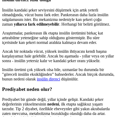
İnsülin kandaki şeker seviyesini düşürmek için artık yeterli
olmadığında, vücut bunu fark eder. Pankreasın daha fazla insülin
salgılamasını ister. Bu mekanizma nedeniyle kan şekeri çoğu
zaman
yıllarca fark edilmeyebilir
. Herhangi bir belirti görülmez.
Araştırmalar, pankreasın ilk etapta insülin üretimini birkaç kat
artırabilme yeteneğine sahip olduğunu göstermiştir. Bu süre
içerisinde kan şekeri normal aralıkta kalmaya devam eder.
Ancak bir noktada vücut, yüksek insülin ihtiyacını kendi başına
karşılayamaz hale gelebilir. Ancak bu aşamada - yıllar veya on yıllar
sonra - insülin yetersiz kalır ve kandaki şeker oranı yükselir.
Insülin üretimi çok yüksek olsa bile, uzmanlar bu durumda bir
"göreceli insülin eksikliğinden” bahsederler. Ancak birçok durumda,
bunun nedeni olarak
insülin direnci
düşünülür.
Prediyabet neden olur?
Prediyabet bir günde değil, yıllar içinde gelişir. Kandaki şeker
değerlerinin yükselmesinin
nedeni
, ilk etapta sağlıksız yaşam
tarzıdır. Tip 2 diyabet, özellikle ebeveynler gibi yakın akrabalarda
zaten mevcutsa, metabolizma bozukluğu olasılığı daha da artar.