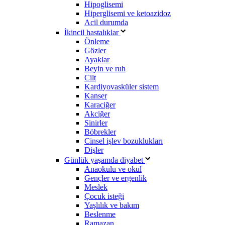
Hipoglisemi
Hiperglisemi ve ketoazidoz
Acil durumda
İkincil hastalıklar
Önleme
Gözler
Ayaklar
Beyin ve ruh
Cilt
Kardiyovasküler sistem
Kanser
Karaciğer
Akciğer
Sinirler
Böbrekler
Cinsel işlev bozuklukları
Dişler
Günlük yaşamda diyabet
Anaokulu ve okul
Gençler ve ergenlik
Meslek
Çocuk isteği
Yaşlılık ve bakım
Beslenme
Ramazan