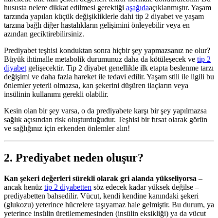
hususta nelere dikkat edilmesi gerektiği
aşağıda
açıklanmıştır. Yaşam
tarzında yapılan küçük değişikliklerle dahi tip 2 diyabet ve yaşam
tarzına bağlı diğer hastalıkların gelişimini önleyebilir veya en
azından geciktirebilirsiniz.
Prediyabet teşhisi konduktan sonra hiçbir şey yapmazsanız ne olur?
Büyük ihtimalle metabolik durumunuz daha da kötüleşecek ve
tip 2
diyabet
gelişecektir. Tip 2 diyabet genellikle ilk etapta beslenme tarzı
değişimi ve daha fazla hareket ile tedavi edilir. Yaşam stili ile ilgili bu
önlemler yeterli olmazsa, kan şekerini düşüren ilaçların veya
insülinin kullanımı gerekli olabilir.
Kesin olan bir şey varsa, o da prediyabete karşı bir şey yapılmazsa
sağlık açısından risk oluşturduğudur. Teşhisi bir fırsat olarak görün
ve sağlığınız için erkenden önlemler alın!
2. Prediyabet neden oluşur?
Kan şekeri değerleri sürekli olarak gri alanda yükseliyorsa
–
ancak henüz
tip 2 diyabetten
söz edecek kadar yüksek değilse –
prediyabetten bahsedilir. Vücut, kendi kendine kanındaki şekeri
(glukozu) yeterince hücrelere taşıyamaz hale gelmiştir. Bu durum, ya
yeterince insülin üretilememesinden (insülin eksikliği) ya da vücut