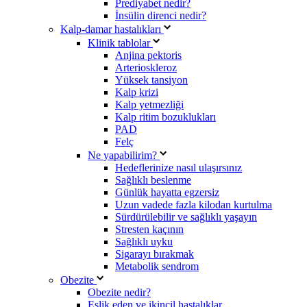
Prediyabet nedir?
İnsülin direnci nedir?
Kalp-damar hastalıkları
Klinik tablolar
Anjina pektoris
Arterioskleroz
Yüksek tansiyon
Kalp krizi
Kalp yetmezliği
Kalp ritim bozuklukları
PAD
Felç
Ne yapabilirim?
Hedeflerinize nasıl ulaşırsınız
Sağlıklı beslenme
Günlük hayatta egzersiz
Uzun vadede fazla kilodan kurtulma
Sürdürülebilir ve sağlıklı yaşayın
Stresten kaçının
Sağlıklı uyku
Sigarayı bırakmak
Metabolik sendrom
Obezite
Obezite nedir?
Eşlik eden ve ikincil hastalıklar