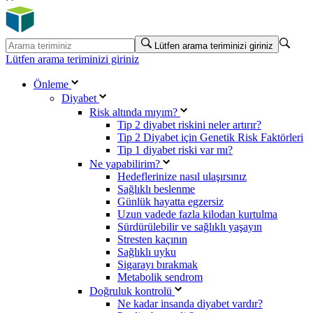
Lütfen arama teriminizi giriniz
Lütfen arama teriminizi giriniz
Önleme
Diyabet
Risk altında mıyım?
Tip 2 diyabet riskini neler artırır?
Tip 2 Diyabet için Genetik Risk Faktörleri
Tip 1 diyabet riski var mı?
Ne yapabilirim?
Hedeflerinize nasıl ulaşırsınız
Sağlıklı beslenme
Günlük hayatta egzersiz
Uzun vadede fazla kilodan kurtulma
Sürdürülebilir ve sağlıklı yaşayın
Stresten kaçının
Sağlıklı uyku
Sigarayı bırakmak
Metabolik sendrom
Doğruluk kontrolü
Ne kadar insanda diyabet vardır?