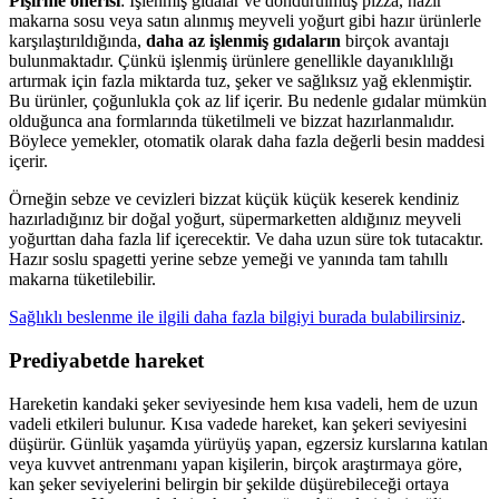
Pişirme önerisi
: İşlenmiş gıdalar ve dondurulmuş pizza, hazır
makarna sosu veya satın alınmış meyveli yoğurt gibi hazır ürünlerle
karşılaştırıldığında,
daha az işlenmiş gıdaların
birçok avantajı
bulunmaktadır. Çünkü işlenmiş ürünlere genellikle dayanıklılığı
artırmak için fazla miktarda tuz, şeker ve sağlıksız yağ eklenmiştir.
Bu ürünler, çoğunlukla çok az lif içerir. Bu nedenle gıdalar mümkün
olduğunca ana formlarında tüketilmeli ve bizzat hazırlanmalıdır.
Böylece yemekler, otomatik olarak daha fazla değerli besin maddesi
içerir.
Örneğin sebze ve cevizleri bizzat küçük küçük keserek kendiniz
hazırladığınız bir doğal yoğurt, süpermarketten aldığınız meyveli
yoğurttan daha fazla lif içerecektir. Ve daha uzun süre tok tutacaktır.
Hazır soslu spagetti yerine sebze yemeği ve yanında tam tahıllı
makarna tüketilebilir.
Sağlıklı beslenme ile ilgili daha fazla bilgiyi burada bulabilirsiniz
.
Prediyabetde hareket
Hareketin kandaki şeker seviyesinde hem kısa vadeli, hem de uzun
vadeli etkileri bulunur. Kısa vadede hareket, kan şekeri seviyesini
düşürür. Günlük yaşamda yürüyüş yapan, egzersiz kurslarına katılan
veya kuvvet antrenmanı yapan kişilerin, birçok araştırmaya göre,
kan şeker seviyelerini belirgin bir şekilde düşürebileceği ortaya