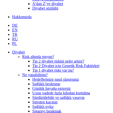
A’dan Z’ye diyabet
Diyabet sözlüğü
Hakkımızda
DE
EN
TR
RU
PL
Diyabet
Risk altında mıyım?
Tip 2 diyabet riskini neler artırır?
Tip 2 Diyabet için Genetik Risk Faktörleri
Tip 1 diyabet riski var mı?
Ne yapabilirim?
Hedeflerinize nasıl ulaşırsınız
Sağlıklı beslenme
Günlük hayatta egzersiz
Uzun vadede fazla kilodan kurtulma
Sürdürülebilir ve sağlıklı yaşayın
Stresten kaçının
Sağlıklı uyku
Sigarayı bırakmak