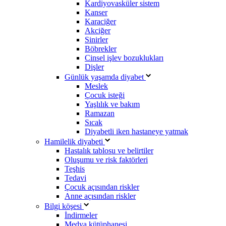
Kardiyovasküler sistem
Kanser
Karaciğer
Akciğer
Sinirler
Böbrekler
Cinsel işlev bozuklukları
Dişler
Günlük yaşamda diyabet
Meslek
Çocuk isteği
Yaşlılık ve bakım
Ramazan
Sıcak
Diyabetli iken hastaneye yatmak
Hamilelik diyabeti
Hastalık tablosu ve belirtiler
Oluşumu ve risk faktörleri
Teşhis
Tedavi
Çocuk açısından riskler
Anne açısından riskler
Bilgi köşesi
İndirmeler
Medya kütüphanesi