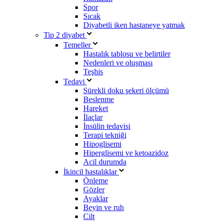
Spor
Sıcak
Diyabetli iken hastaneye yatmak
Tip 2 diyabet
Temeller
Hastalık tablosu ve belirtiler
Nedenleri ve oluşması
Teşhis
Tedavi
Sürekli doku şekeri ölçümü
Beslenme
Hareket
İlaçlar
İnsülin tedavisi
Terapi tekniği
Hipoglisemi
Hiperglisemi ve ketoazidoz
Acil durumda
İkincil hastalıklar
Önleme
Gözler
Ayaklar
Beyin ve ruh
Cilt