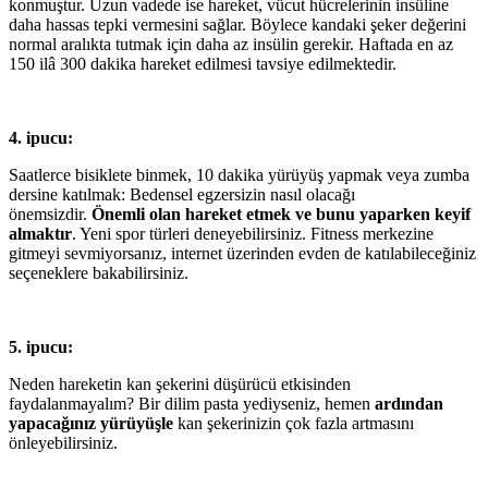
konmuştur. Uzun vadede ise hareket, vücut hücrelerinin insüline
daha hassas tepki vermesini sağlar. Böylece kandaki şeker değerini
normal aralıkta tutmak için daha az insülin gerekir. Haftada en az
150 ilâ 300 dakika hareket edilmesi tavsiye edilmektedir.
4. ipucu:
Saatlerce bisiklete binmek, 10 dakika yürüyüş yapmak veya zumba
dersine katılmak: Bedensel egzersizin nasıl olacağı
önemsizdir.
Önemli olan hareket etmek ve bunu yaparken keyif
almaktır
. Yeni spor türleri deneyebilirsiniz. Fitness merkezine
gitmeyi sevmiyorsanız, internet üzerinden evden de katılabileceğiniz
seçeneklere bakabilirsiniz.
5. ipucu:
Neden hareketin kan şekerini düşürücü etkisinden
faydalanmayalım? Bir dilim pasta yediyseniz, hemen
ardından
yapacağınız yürüyüşle
kan şekerinizin çok fazla artmasını
önleyebilirsiniz.