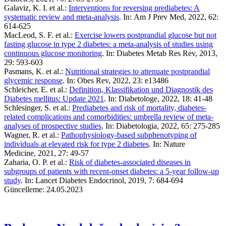
Galaviz, K. I. et al.:
Interventions for reversing prediabetes: A
systematic review and meta-analysis
. In: Am J Prev Med, 2022, 62:
614-625
MacLeod, S. F. et al.:
Exercise lowers postprandial glucose but not
fasting glucose in type 2 diabetes: a meta-analysis of studies using
continuous glucose monitoring
. In: Diabetes Metab Res Rev, 2013,
29: 593-603
Pasmans, K. et al.:
Nutritional strategies to attenuate postprandial
glycemic response
. In: Obes Rev, 2022, 23: e13486
Schleicher, E. et al.:
Definition, Klassifikation und Diagnostik des
Diabetes mellitus: Update 2021
. In: Diabetologe, 2022, 18: 41-48
Schlesinger, S. et al.:
Prediabetes and risk of mortality, diabetes-
related complications and comorbidities: umbrella review of meta-
analyses of prospective studies
. In: Diabetologia, 2022, 65: 275-285
Wagner, R. et al.:
Pathophysiology-based subphenotyping of
individuals at elevated risk for type 2 diabetes
. In: Nature
Medicine, 2021, 27: 49-57
Zaharia, O. P. et al.:
Risk of diabetes-associated diseases in
subgroups of patients with recent-onset diabetes: a 5-year follow-up
study
. In: Lancet Diabetes Endocrinol, 2019, 7: 684-694
Güncelleme: 24.05.2023