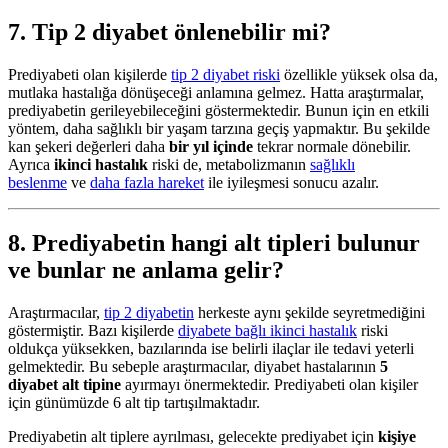
7. Tip 2 diyabet önlenebilir mi?
Prediyabeti olan kişilerde
tip 2 diyabet riski
özellikle yüksek olsa da,
mutlaka hastalığa dönüşeceği anlamına gelmez. Hatta araştırmalar,
prediyabetin gerileyebileceğini göstermektedir. Bunun için en etkili
yöntem, daha sağlıklı bir yaşam tarzına geçiş yapmaktır. Bu şekilde
kan şekeri değerleri daha
bir yıl içinde
tekrar normale dönebilir.
Ayrıca
ikinci hastalık
riski de, metabolizmanın
sağlıklı
beslenme
ve
daha fazla hareket
ile iyileşmesi sonucu azalır.
8. Prediyabetin hangi alt tipleri bulunur
ve bunlar ne anlama gelir?
Araştırmacılar,
tip 2 diyabetin
herkeste aynı şekilde seyretmediğini
göstermiştir. Bazı kişilerde
diyabete bağlı ikinci hastalık
riski
oldukça yüksekken, bazılarında ise belirli ilaçlar ile tedavi yeterli
gelmektedir. Bu sebeple araştırmacılar, diyabet hastalarının
5
diyabet alt tipine
ayırmayı önermektedir. Prediyabeti olan kişiler
için günümüzde 6 alt tip tartışılmaktadır.
Prediyabetin alt tiplere ayrılması, gelecekte prediyabet için
kişiye