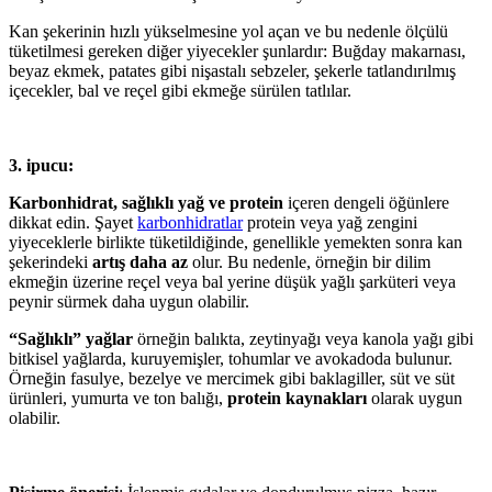
Kan şekerinin hızlı yükselmesine yol açan ve bu nedenle ölçülü
tüketilmesi gereken diğer yiyecekler şunlardır: Buğday makarnası,
beyaz ekmek, patates gibi nişastalı sebzeler, şekerle tatlandırılmış
içecekler, bal ve reçel gibi ekmeğe sürülen tatlılar.
3. ipucu:
Karbonhidrat, sağlıklı yağ ve protein
içeren dengeli öğünlere
dikkat edin. Şayet
karbonhidratlar
protein veya yağ zengini
yiyeceklerle birlikte tüketildiğinde, genellikle yemekten sonra kan
şekerindeki
artış daha az
olur. Bu nedenle, örneğin bir dilim
ekmeğin üzerine reçel veya bal yerine düşük yağlı şarküteri veya
peynir sürmek daha uygun olabilir.
“Sağlıklı” yağlar
örneğin balıkta, zeytinyağı veya kanola yağı gibi
bitkisel yağlarda, kuruyemişler, tohumlar ve avokadoda bulunur.
Örneğin fasulye, bezelye ve mercimek gibi baklagiller, süt ve süt
ürünleri, yumurta ve ton balığı,
protein kaynakları
olarak uygun
olabilir.