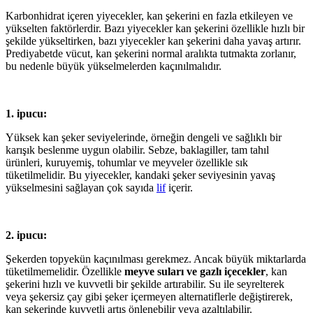
Karbonhidrat içeren yiyecekler, kan şekerini en fazla etkileyen ve
yükselten faktörlerdir. Bazı yiyecekler kan şekerini özellikle hızlı bir
şekilde yükseltirken, bazı yiyecekler kan şekerini daha yavaş artırır.
Prediyabetde vücut, kan şekerini normal aralıkta tutmakta zorlanır,
bu nedenle büyük yükselmelerden kaçınılmalıdır.
1. ipucu:
Yüksek kan şeker seviyelerinde, örneğin dengeli ve sağlıklı bir
karışık beslenme uygun olabilir. Sebze, baklagiller, tam tahıl
ürünleri, kuruyemiş, tohumlar ve meyveler özellikle sık
tüketilmelidir. Bu yiyecekler, kandaki şeker seviyesinin yavaş
yükselmesini sağlayan çok sayıda
lif
içerir.
2. ipucu:
Şekerden topyekün kaçınılması gerekmez. Ancak büyük miktarlarda
tüketilmemelidir. Özellikle
meyve suları ve gazlı içecekler
, kan
şekerini hızlı ve kuvvetli bir şekilde artırabilir. Su ile seyrelterek
veya şekersiz çay gibi şeker içermeyen alternatiflerle değiştirerek,
kan şekerinde kuvvetli artış önlenebilir veya azaltılabilir.