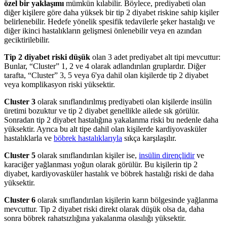
özel bir yaklaşımı
mümkün kılabilir. Böylece, prediyabeti olan
diğer kişilere göre daha yüksek bir tip 2 diyabet riskine sahip kişiler
belirlenebilir. Hedefe yönelik spesifik tedavilerle şeker hastalığı ve
diğer ikinci hastalıkların gelişmesi önlenebilir veya en azından
geciktirilebilir.
Tip 2 diyabet riski düşük
olan 3 adet prediyabet alt tipi mevcuttur:
Bunlar, “Cluster” 1, 2 ve 4 olarak adlandırılan gruplardır. Diğer
tarafta, “Cluster” 3, 5 veya 6'ya dahil olan kişilerde tip 2 diyabet
veya komplikasyon riski yüksektir.
Cluster 3
olarak sınıflandırılmış prediyabeti olan kişilerde insülin
üretimi bozuktur ve tip 2 diyabet genellikle ailede sık görülür.
Sonradan tip 2 diyabet hastalığına yakalanma riski bu nedenle daha
yüksektir. Ayrıca bu alt tipe dahil olan kişilerde kardiyovasküler
hastalıklarla ve
böbrek hastalıklarıyla
sıkça karşılaşılır.
Cluster 5
olarak sınıflandırılan kişiler ise,
insülin dirençlidir
ve
karaciğer yağlanması yoğun olarak görülür. Bu kişilerin tip 2
diyabet, kardiyovasküler hastalık ve böbrek hastalığı riski de daha
yüksektir.
Cluster 6
olarak sınıflandırılan kişilerin karın bölgesinde yağlanma
mevcuttur. Tip 2 diyabet riski direkt olarak düşük olsa da, daha
sonra böbrek rahatsızlığına yakalanma olasılığı yüksektir.