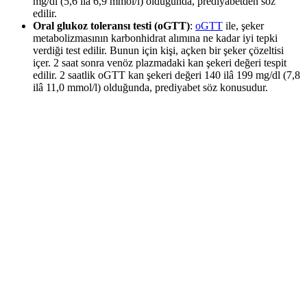
mg/dl (5,6 ilâ 6,9 mmol/l) olduğunda, prediyabetden söz
edilir.
Oral glukoz toleransı testi (oGTT)
:
oGTT
ile, şeker
metabolizmasının karbonhidrat alımına ne kadar iyi tepki
verdiği test edilir. Bunun için kişi, açken bir şeker çözeltisi
içer. 2 saat sonra venöz plazmadaki kan şekeri değeri tespit
edilir. 2 saatlik oGTT kan şekeri değeri 140 ilâ 199 mg/dl (7,8
ilâ 11,0 mmol/l) olduğunda, prediyabet söz konusudur.