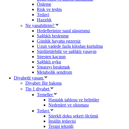
Önleme
Risk ve teşhis
Tedavi
Hazırlık
Ne yapabilirim?
Hedeflerinize nasıl ulaşırsınız
Sağlıklı beslenme
Günlük hayatta egzersiz
Uzun vadede fazla kilodan kurtulma
Sürdürülebilir ve sağlıklı yaşayın
Stresten kaçının
Sağlıklı uyku
Sigarayı bırakmak
Metabolik sendrom
Diyabetli yaşam
Diyabet: Bir bakışta
Tip 1 diyabet
Temeller
Hastalık tablosu ve belirtiler
Nedenleri ve oluşması
Tedavi
Sürekli doku şekeri ölçümü
İnsülin tedavisi
Terapi tekniği