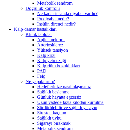
Metabolik sendrom
Doğruluk kontrolü
Ne kadar insanda diyabet vardır?
Prediyabet nedir?
İnsülin direnci nedir?
Kalp-damar hastalıkları
Klinik tablolar
Anjina pektoris
Arterioskleroz
Yüksek tansiyon
Kalp krizi
Kalp yetmezliği
Kalp ritim bozuklukları
PAD
Felç
Ne yapabilirim?
Hedeflerinize nasıl ulaşırsınız
Sağlıklı beslenme
Günlük hayatta egzersiz
Uzun vadede fazla kilodan kurtulma
Sürdürülebilir ve sağlıklı yaşayın
Stresten kaçının
Sağlıklı uyku
Sigarayı bırakmak
Metabolik sendrom