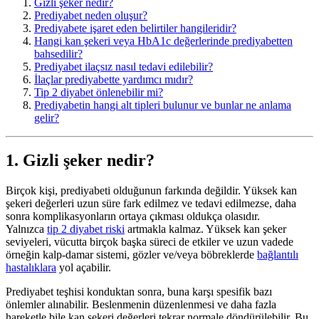
Gizli şeker nedir?
Prediyabet neden oluşur?
Prediyabete işaret eden belirtiler hangileridir?
Hangi kan şekeri veya HbA1c değerlerinde prediyabetten
bahsedilir?
Prediyabet ilaçsız nasıl tedavi edilebilir?
İlaçlar prediyabette yardımcı mıdır?
Tip 2 diyabet önlenebilir mi?
Prediyabetin hangi alt tipleri bulunur ve bunlar ne anlama
gelir?
1. Gizli şeker nedir?
Birçok kişi, prediyabeti olduğunun farkında değildir. Yüksek kan
şekeri değerleri uzun süre fark edilmez ve tedavi edilmezse, daha
sonra komplikasyonların ortaya çıkması oldukça olasıdır.
Yalnızca
tip 2 diyabet riski
artmakla kalmaz. Yüksek kan şeker
seviyeleri, vücutta birçok başka süreci de etkiler ve uzun vadede
örneğin kalp-damar sistemi, gözler ve/veya böbreklerde
bağlantılı
hastalıklara
yol açabilir.
Prediyabet teşhisi konduktan sonra, buna karşı spesifik bazı
önlemler alınabilir. Beslenmenin düzenlenmesi ve daha fazla
hareketle bile kan şekeri değerleri tekrar normale döndürülebilir. Bu