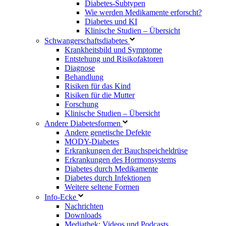
Diabetes-Subtypen
Wie werden Medikamente erforscht?
Diabetes und KI
Klinische Studien – Übersicht
Schwangerschaftsdiabetes
Krankheitsbild und Symptome
Entstehung und Risikofaktoren
Diagnose
Behandlung
Risiken für das Kind
Risiken für die Mutter
Forschung
Klinische Studien – Übersicht
Andere Diabetesformen
Andere genetische Defekte
MODY-Diabetes
Erkrankungen der Bauchspeicheldrüse
Erkrankungen des Hormonsystems
Diabetes durch Medikamente
Diabetes durch Infektionen
Weitere seltene Formen
Info-Ecke
Nachrichten
Downloads
Mediathek: Videos und Podcasts