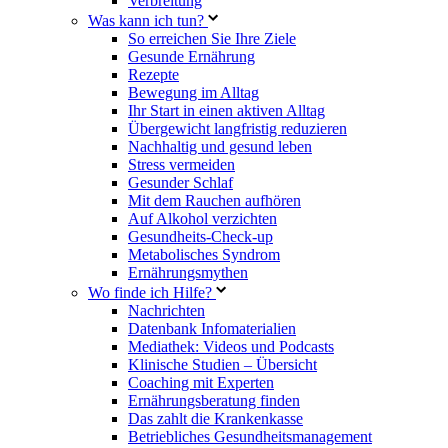
Verbreitung
Was kann ich tun?
So erreichen Sie Ihre Ziele
Gesunde Ernährung
Rezepte
Bewegung im Alltag
Ihr Start in einen aktiven Alltag
Übergewicht langfristig reduzieren
Nachhaltig und gesund leben
Stress vermeiden
Gesunder Schlaf
Mit dem Rauchen aufhören
Auf Alkohol verzichten
Gesundheits-Check-up
Metabolisches Syndrom
Ernährungsmythen
Wo finde ich Hilfe?
Nachrichten
Datenbank Infomaterialien
Mediathek: Videos und Podcasts
Klinische Studien – Übersicht
Coaching mit Experten
Ernährungsberatung finden
Das zahlt die Krankenkasse
Betriebliches Gesundheitsmanagement