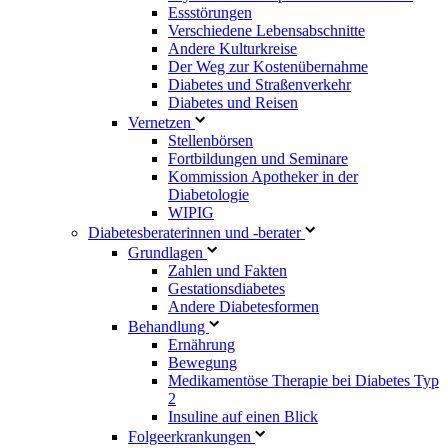
Essstörungen
Verschiedene Lebensabschnitte
Andere Kulturkreise
Der Weg zur Kostenübernahme
Diabetes und Straßenverkehr
Diabetes und Reisen
Vernetzen
Stellenbörsen
Fortbildungen und Seminare
Kommission Apotheker in der
Diabetologie
WIPIG
Diabetesberaterinnen und -berater
Grundlagen
Zahlen und Fakten
Gestationsdiabetes
Andere Diabetesformen
Behandlung
Ernährung
Bewegung
Medikamentöse Therapie bei Diabetes Typ
2
Insuline auf einen Blick
Folgeerkrankungen