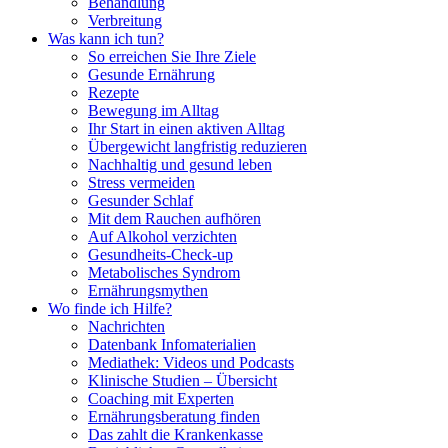
Behandlung
Verbreitung
Was kann ich tun?
So erreichen Sie Ihre Ziele
Gesunde Ernährung
Rezepte
Bewegung im Alltag
Ihr Start in einen aktiven Alltag
Übergewicht langfristig reduzieren
Nachhaltig und gesund leben
Stress vermeiden
Gesunder Schlaf
Mit dem Rauchen aufhören
Auf Alkohol verzichten
Gesundheits-Check-up
Metabolisches Syndrom
Ernährungsmythen
Wo finde ich Hilfe?
Nachrichten
Datenbank Infomaterialien
Mediathek: Videos und Podcasts
Klinische Studien – Übersicht
Coaching mit Experten
Ernährungsberatung finden
Das zahlt die Krankenkasse