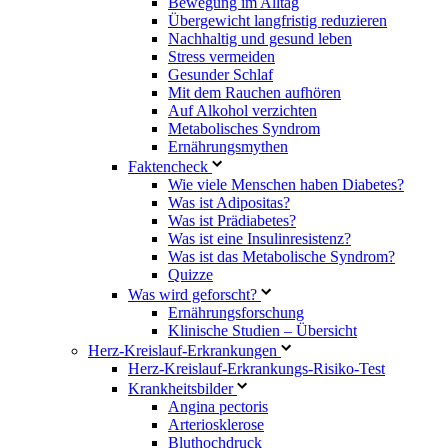
Bewegung im Alltag
Übergewicht langfristig reduzieren
Nachhaltig und gesund leben
Stress vermeiden
Gesunder Schlaf
Mit dem Rauchen aufhören
Auf Alkohol verzichten
Metabolisches Syndrom
Ernährungsmythen
Faktencheck
Wie viele Menschen haben Diabetes?
Was ist Adipositas?
Was ist Prädiabetes?
Was ist eine Insulinresistenz?
Was ist das Metabolische Syndrom?
Quizze
Was wird geforscht?
Ernährungsforschung
Klinische Studien – Übersicht
Herz-Kreislauf-Erkrankungen
Herz-Kreislauf-Erkrankungs-Risiko-Test
Krankheitsbilder
Angina pectoris
Arteriosklerose
Bluthochdruck