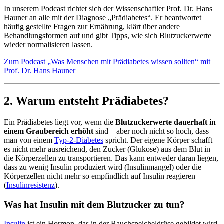
In unserem Podcast richtet sich der Wissenschaftler Prof. Dr. Hans
Hauner an alle mit der Diagnose „Prädiabetes“. Er beantwortet
häufig gestellte Fragen zur Ernährung, klärt über andere
Behandlungsformen auf und gibt Tipps, wie sich Blutzuckerwerte
wieder normalisieren lassen.
Zum Podcast „Was Menschen mit Prädiabetes wissen sollten“ mit
Prof. Dr. Hans Hauner
2. Warum entsteht Prädiabetes?
Ein Prädiabetes liegt vor, wenn die
Blutzuckerwerte dauerhaft in
einem Graubereich erhöht
sind – aber noch nicht so hoch, dass
man von einem
Typ-2-Diabetes
spricht. Der eigene Körper schafft
es nicht mehr ausreichend, den Zucker (Glukose) aus dem Blut in
die Körperzellen zu transportieren. Das kann entweder daran liegen,
dass zu wenig Insulin produziert wird (Insulinmangel) oder die
Körperzellen nicht mehr so empfindlich auf Insulin reagieren
(
Insulinresistenz
).
Was hat Insulin mit dem Blutzucker zu tun?
Insulin
ist ein Hormon, das in der Bauchspeicheldrüse gebildet wird.