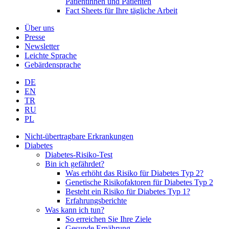
Patientinnen und Patienten
Fact Sheets für Ihre tägliche Arbeit
Über uns
Presse
Newsletter
Leichte Sprache
Gebärdensprache
DE
EN
TR
RU
PL
Nicht-übertragbare Erkrankungen
Diabetes
Diabetes-Risiko-Test
Bin ich gefährdet?
Was erhöht das Risiko für Diabetes Typ 2?
Genetische Risikofaktoren für Diabetes Typ 2
Besteht ein Risiko für Diabetes Typ 1?
Erfahrungsberichte
Was kann ich tun?
So erreichen Sie Ihre Ziele
Gesunde Ernährung