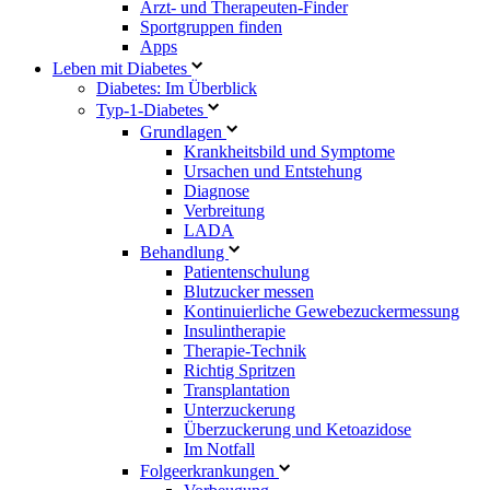
Arzt- und Therapeuten-Finder
Sportgruppen finden
Apps
Leben mit Diabetes
Diabetes: Im Überblick
Typ-1-Diabetes
Grundlagen
Krankheitsbild und Symptome
Ursachen und Entstehung
Diagnose
Verbreitung
LADA
Behandlung
Patientenschulung
Blutzucker messen
Kontinuierliche Gewebezuckermessung
Insulintherapie
Therapie-Technik
Richtig Spritzen
Transplantation
Unterzuckerung
Überzuckerung und Ketoazidose
Im Notfall
Folgeerkrankungen