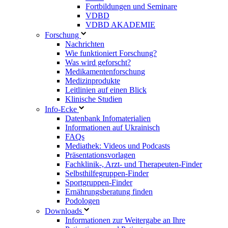
Fortbildungen und Seminare
VDBD
VDBD AKADEMIE
Forschung
Nachrichten
Wie funktioniert Forschung?
Was wird geforscht?
Medikamentenforschung
Medizinprodukte
Leitlinien auf einen Blick
Klinische Studien
Info-Ecke
Datenbank Infomaterialien
Informationen auf Ukrainisch
FAQs
Mediathek: Videos und Podcasts
Präsentationsvorlagen
Fachklinik-, Arzt- und Therapeuten-Finder
Selbsthilfegruppen-Finder
Sportgruppen-Finder
Ernährungsberatung finden
Podologen
Downloads
Informationen zur Weitergabe an Ihre