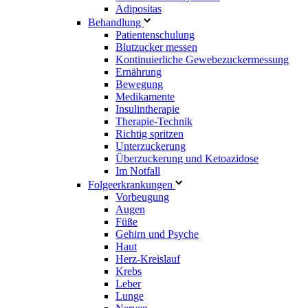
Adipositas
Behandlung
Patientenschulung
Blutzucker messen
Kontinuierliche Gewebezuckermessung
Ernährung
Bewegung
Medikamente
Insulintherapie
Therapie-Technik
Richtig spritzen
Unterzuckerung
Überzuckerung und Ketoazidose
Im Notfall
Folgeerkrankungen
Vorbeugung
Augen
Füße
Gehirn und Psyche
Haut
Herz-Kreislauf
Krebs
Leber
Lunge