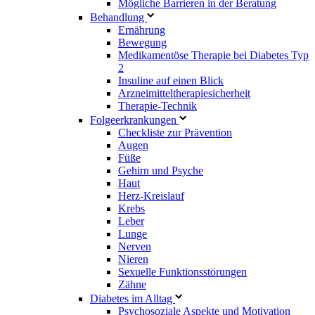
Mögliche Barrieren in der Beratung
Behandlung
Ernährung
Bewegung
Medikamentöse Therapie bei Diabetes Typ
2
Insuline auf einen Blick
Arzneimitteltherapie­sicherheit
Therapie-Technik
Fol­ge­er­kran­kun­gen
Checkliste zur Prävention
Augen
Füße
Gehirn und Psyche
Haut
Herz-Kreislauf
Krebs
Leber
Lunge
Nerven
Nieren
Sexuelle Funktionsstörungen
Zähne
Diabetes im Alltag
Psychosoziale Aspekte und Motivation