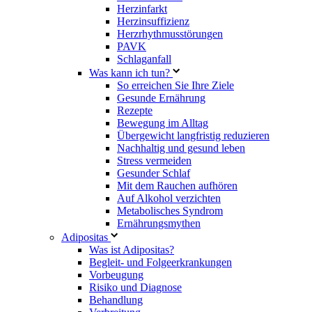
Herzinfarkt
Herzinsuffizienz
Herzrhythmusstörungen
PAVK
Schlaganfall
Was kann ich tun?
So erreichen Sie Ihre Ziele
Gesunde Ernährung
Rezepte
Bewegung im Alltag
Übergewicht langfristig reduzieren
Nachhaltig und gesund leben
Stress vermeiden
Gesunder Schlaf
Mit dem Rauchen aufhören
Auf Alkohol verzichten
Metabolisches Syndrom
Ernährungsmythen
Adipositas
Was ist Adipositas?
Begleit- und Folgeerkrankungen
Vorbeugung
Risiko und Diagnose
Behandlung