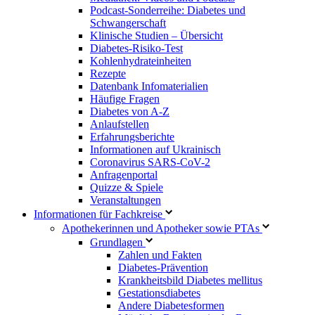
Podcast-Sonderreihe: Diabetes und
Schwangerschaft
Klinische Studien – Übersicht
Diabetes-Risiko-Test
Kohlenhydrateinheiten
Rezepte
Datenbank Infomaterialien
Häufige Fragen
Diabetes von A-Z
Anlaufstellen
Erfahrungsberichte
Informationen auf Ukrainisch
Coronavirus SARS-CoV-2
Anfragenportal
Quizze & Spiele
Veranstaltungen
Informationen für Fachkreise
Apothekerinnen und Apotheker sowie PTAs
Grundlagen
Zahlen und Fakten
Diabetes-Prävention
Krankheitsbild Diabetes mellitus
Gestationsdiabetes
Andere Diabetesformen