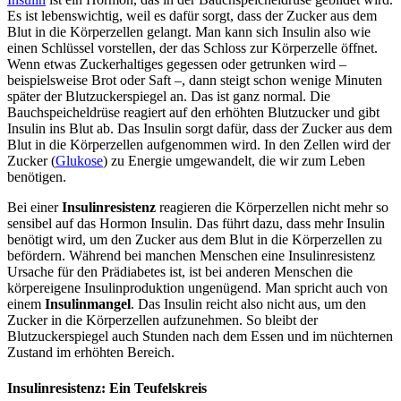
Es ist lebenswichtig, weil es dafür sorgt, dass der Zucker aus dem
Blut in die Körperzellen gelangt. Man kann sich Insulin also wie
einen Schlüssel vorstellen, der das Schloss zur Körperzelle öffnet.
Wenn etwas Zuckerhaltiges gegessen oder getrunken wird –
beispielsweise Brot oder Saft –, dann steigt schon wenige Minuten
später der Blutzuckerspiegel an. Das ist ganz normal. Die
Bauchspeicheldrüse reagiert auf den erhöhten Blutzucker und gibt
Insulin ins Blut ab. Das Insulin sorgt dafür, dass der Zucker aus dem
Blut in die Körperzellen aufgenommen wird. In den Zellen wird der
Zucker (
Glukose
) zu Energie umgewandelt, die wir zum Leben
benötigen.
Bei einer
Insulinresistenz
reagieren die Körperzellen nicht mehr so
sensibel auf das Hormon Insulin. Das führt dazu, dass mehr Insulin
benötigt wird, um den Zucker aus dem Blut in die Körperzellen zu
befördern. Während bei manchen Menschen eine Insulinresistenz
Ursache für den Prädiabetes ist, ist bei anderen Menschen die
körpereigene Insulinproduktion ungenügend. Man spricht auch von
einem
Insulinmangel
. Das Insulin reicht also nicht aus, um den
Zucker in die Körperzellen aufzunehmen. So bleibt der
Blutzuckerspiegel auch Stunden nach dem Essen und im nüchternen
Zustand im erhöhten Bereich.
Insulinresistenz: Ein Teufelskreis