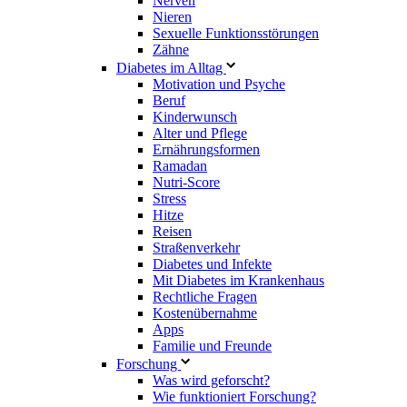
Nerven
Nieren
Sexuelle Funktionsstörungen
Zähne
Diabetes im Alltag
Motivation und Psyche
Beruf
Kinderwunsch
Alter und Pflege
Ernährungsformen
Ramadan
Nutri-Score
Stress
Hitze
Reisen
Straßenverkehr
Diabetes und Infekte
Mit Diabetes im Krankenhaus
Rechtliche Fragen
Kostenübernahme
Apps
Familie und Freunde
Forschung
Was wird geforscht?
Wie funktioniert Forschung?