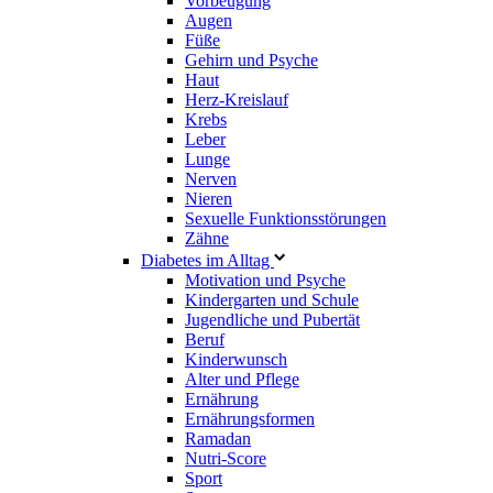
Vorbeugung
Augen
Füße
Gehirn und Psyche
Haut
Herz-Kreislauf
Krebs
Leber
Lunge
Nerven
Nieren
Sexuelle Funktionsstörungen
Zähne
Diabetes im Alltag
Motivation und Psyche
Kindergarten und Schule
Jugendliche und Pubertät
Beruf
Kinderwunsch
Alter und Pflege
Ernährung
Ernährungsformen
Ramadan
Nutri-Score
Sport