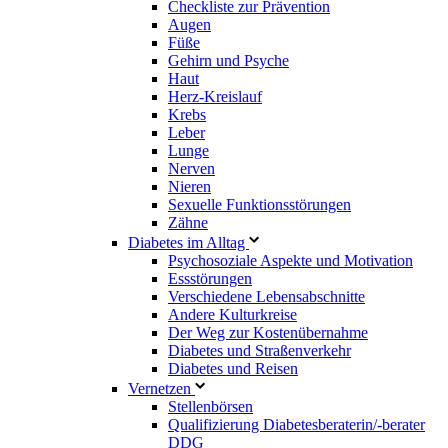
Checkliste zur Prävention
Augen
Füße
Gehirn und Psyche
Haut
Herz-Kreislauf
Krebs
Leber
Lunge
Nerven
Nieren
Sexuelle Funktionsstörungen
Zähne
Diabetes im Alltag
Psychosoziale Aspekte und Motivation
Essstörungen
Verschiedene Lebensabschnitte
Andere Kulturkreise
Der Weg zur Kostenübernahme
Diabetes und Straßenverkehr
Diabetes und Reisen
Vernetzen
Stellenbörsen
Qualifizierung Diabetesberaterin/­-berater
DDG