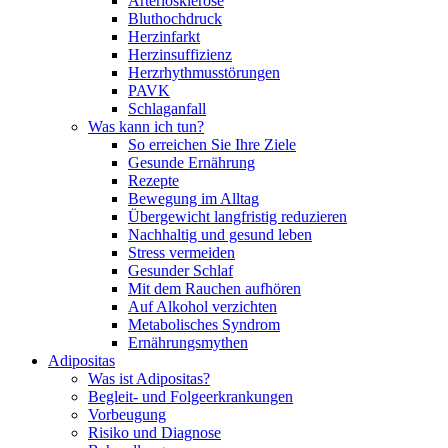
Arteriosklerose
Bluthochdruck
Herzinfarkt
Herzinsuffizienz
Herzrhythmusstörungen
PAVK
Schlaganfall
Was kann ich tun?
So erreichen Sie Ihre Ziele
Gesunde Ernährung
Rezepte
Bewegung im Alltag
Übergewicht langfristig reduzieren
Nachhaltig und gesund leben
Stress vermeiden
Gesunder Schlaf
Mit dem Rauchen aufhören
Auf Alkohol verzichten
Metabolisches Syndrom
Ernährungsmythen
Adipositas
Was ist Adipositas?
Begleit- und Folgeerkrankungen
Vorbeugung
Risiko und Diagnose