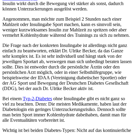
Insulin wirkt durch die Bewegung viel stärker als sonst, dadurch
können Unterzuckerungen ausgelöst werden.
Angenommen, man möchte zum Beispiel 2 Stunden nach einer
Mahlzeit oder Insulingabe Sport machen, kann es sinnvoll sein,
weniger kurzwirksames Insulin zur Mahlzeit zu spritzen oder aber
vermehrt Kohlenhydrate während des Trainings zu sich zu nehmen.
Die Frage nach der konkreten Insulingabe ist allerdings nicht ganz
einfach zu beantworten, erklärt Dr. Ulrike Becker, da das Ganze
sehr komplex ist. Es ist sehr individuell und hängt stark von der
jeweiligen Sportart ab, weswegen man sich unbedingt beraten lassen
sollte. Dies ist entweder durch die persönliche Ärztin oder den
persönlichen Arzt möglich, oder in einer Selbsthilfegruppe, wie
beispielsweise der IDAA (Vereinigung diabetischer Sportler) oder
der AG Sport und Bewegung der Deutschen Diabetes Gesellschaft
(DDG), bei der auch Dr. Ulrike Becker aktiv ist.
Bei einem
Typ-2-Diabetes
ohne Insulingabe gibt es nicht ganz so
viel zu beachten. Denn: Die meisten Medikamente, haben laut der
Diabetologin ein geringes Unterzuckerungsrisiko. Dennoch sollte
man beim Sport immer Kohlenhydrate dabeihaben, damit man für
alle Eventualitäten vorbereitet ist.
Wichtig ist bei beiden Diabetes-Typen: Nicht auf das kontinuierliche