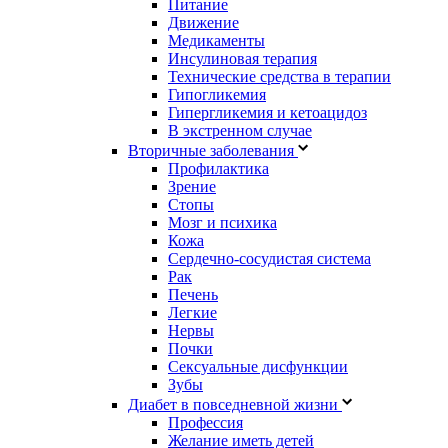
Питание
Движение
Медикаменты
Инсулиновая терапия
Технические средства в терапии
Гипогликемия
Гипергликемия и кетоацидоз
В экстренном случае
Вторичные заболевания
Профилактика
Зрение
Стопы
Мозг и психика
Кожа
Сердечно-сосудистая система
Рак
Печень
Легкие
Нервы
Почки
Сексуальные дисфункции
Зубы
Диабет в повседневной жизни
Профессия
Желание иметь детей