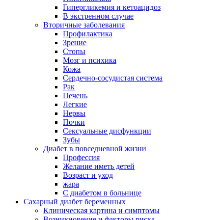
Гипергликемия и кетоацидоз
В экстренном случае
Вторичные заболевания
Профилактика
Зрение
Стопы
Мозг и психика
Кожа
Сердечно-сосудистая система
Рак
Печень
Легкие
Нервы
Почки
Сексуальные дисфункции
Зубы
Диабет в повседневной жизни
Профессия
Желание иметь детей
Возраст и уход
жара
С диабетом в больнице
Сахарный диабет беременных
Клиническая картина и симптомы
Возникновение и факторы риска