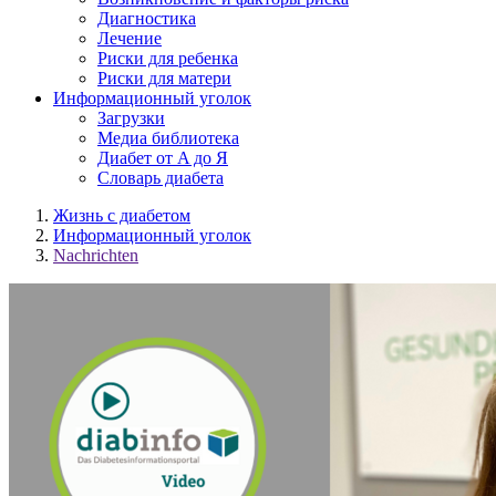
Диагностика
Лечение
Риски для ребенка
Риски для матери
Информационный уголок
Загрузки
Медиа библиотека
Диабет от A до Я
Словарь диабета
Жизнь с диабетом
Информационный уголок
Nachrichten