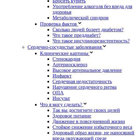
Бросить курить
Употребление алкоголя без вреда для
здоровья
Метаболический синдром
Проверка фактов
Сколько людей болеет диабетом?
Что такое преддиабет?
Что такое инсулинорезистентность?
Сердечно-сосудистые заболевания
Клинические картины
Стенокардия
Артериосклероз
Высокое артериальное давление
Инфаркт
Сердечная недостаточность
Нарушение сердечного ритма
ОПА
Инсульт
Что я могу сделать?
Так вы достигнете своих целей
Здоровое питание
Движение в повседневной жизни
Стойкое снижение избыточного веса
Здоровый образ жизни, не наносящий
вреда окружающей среде