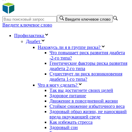
Введите ключевое слово
Введите ключевое слово
Профилактика
Диабет
Нахожусь ли я в группе риска?
Что повышает риск развития диабета
-2-го типа?
Генетические факторы риска развития
диабета 2-го типа
Существует ли риск возникновения
диабета 1-го типа?
Что я могу сделать?
Так вы достигнете своих целей
Здоровое питание
Движение в повседневной жизни
Стойкое снижение избыточного веса
Здоровый образ жизни, не наносящий
вреда окружающей среде
Как избежать стресса
Здоровый сон