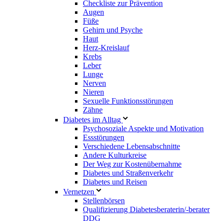
Checkliste zur Prävention
Augen
Füße
Gehirn und Psyche
Haut
Herz-Kreislauf
Krebs
Leber
Lunge
Nerven
Nieren
Sexuelle Funktionsstörungen
Zähne
Diabetes im Alltag
Psychosoziale Aspekte und Motivation
Essstörungen
Verschiedene Lebensabschnitte
Andere Kulturkreise
Der Weg zur Kostenübernahme
Diabetes und Straßenverkehr
Diabetes und Reisen
Vernetzen
Stellenbörsen
Qualifizierung Diabetesberaterin/­-berater
DDG