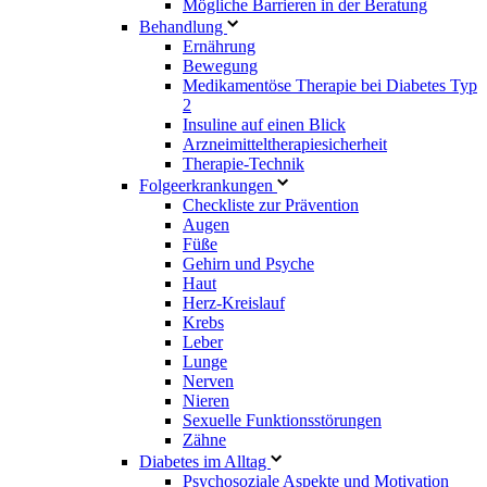
Mögliche Barrieren in der Beratung
Behandlung
Ernährung
Bewegung
Medikamentöse Therapie bei Diabetes Typ
2
Insuline auf einen Blick
Arzneimitteltherapie­sicherheit
Therapie-Technik
Fol­ge­er­kran­kun­gen
Checkliste zur Prävention
Augen
Füße
Gehirn und Psyche
Haut
Herz-Kreislauf
Krebs
Leber
Lunge
Nerven
Nieren
Sexuelle Funktionsstörungen
Zähne
Diabetes im Alltag
Psychosoziale Aspekte und Motivation