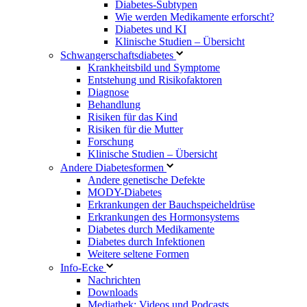
Diabetes-Subtypen
Wie werden Medikamente erforscht?
Diabetes und KI
Klinische Studien – Übersicht
Schwangerschaftsdiabetes
Krankheitsbild und Symptome
Entstehung und Risikofaktoren
Diagnose
Behandlung
Risiken für das Kind
Risiken für die Mutter
Forschung
Klinische Studien – Übersicht
Andere Diabetesformen
Andere genetische Defekte
MODY-Diabetes
Erkrankungen der Bauchspeicheldrüse
Erkrankungen des Hormonsystems
Diabetes durch Medikamente
Diabetes durch Infektionen
Weitere seltene Formen
Info-Ecke
Nachrichten
Downloads
Mediathek: Videos und Podcasts