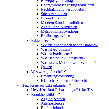
Bewegung im Alltag
Übergewicht langfristig reduzieren
Nachhaltig und gesund leben
Stress vermeiden
Gesunder Schlaf
Mit dem Rauchen aufhören
Auf Alkohol verzichten
Metabolisches Syndrom
Ernährungsmythen
Faktencheck
Wie viele Menschen haben Diabetes?
Was ist Adipositas?
Was ist Prädiabetes?
Was ist eine Insulinresistenz?
Was ist das Metabolische Syndrom?
Quizze
Was wird geforscht?
Ernährungsforschung
Klinische Studien – Übersicht
Herz-Kreislauf-Erkrankungen
Herz-Kreislauf-Erkrankungs-Risiko-Test
Krankheitsbilder
Angina pectoris
Arteriosklerose
Bluthochdruck