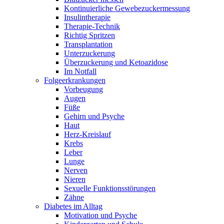
Kontinuierliche Gewebezuckermessung
Insulintherapie
Therapie-Technik
Richtig Spritzen
Transplantation
Unterzuckerung
Überzuckerung und Ketoazidose
Im Notfall
Folgeerkrankungen
Vorbeugung
Augen
Füße
Gehirn und Psyche
Haut
Herz-Kreislauf
Krebs
Leber
Lunge
Nerven
Nieren
Sexuelle Funktionsstörungen
Zähne
Diabetes im Alltag
Motivation und Psyche