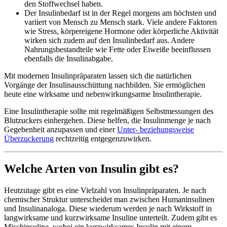
den Stoffwechsel haben.
Der Insulinbedarf ist in der Regel morgens am höchsten und
variiert von Mensch zu Mensch stark. Viele andere Faktoren
wie Stress, körpereigene Hormone oder körperliche Aktivität
wirken sich zudem auf den Insulinbedarf aus. Andere
Nahrungsbestandteile wie Fette oder Eiweiße beeinflussen
ebenfalls die Insulinabgabe.
Mit modernen Insulinpräparaten lassen sich die natürlichen
Vorgänge der Insulinausschüttung nachbilden. Sie ermöglichen
heute eine wirksame und nebenwirkungsarme Insulintherapie.
Eine Insulintherapie sollte mit regelmäßigen Selbstmessungen des
Blutzuckers einhergehen. Diese helfen, die Insulinmenge je nach
Gegebenheit anzupassen und einer
Unter- beziehungsweise
Überzuckerung
rechtzeitig entgegenzuwirken.
Welche Arten von Insulin gibt es?
Heutzutage gibt es eine Vielzahl von Insulinpräparaten. Je nach
chemischer Struktur unterscheidet man zwischen Humaninsulinen
und Insulinanaloga. Diese wiederum werden je nach Wirkstoff in
langwirksame und kurzwirksame Insuline unterteilt. Zudem gibt es
Mischinsuline, wobei ein kurzwirksames Insulin mit einem