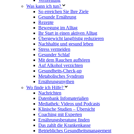
Verbreitung
Was kann ich tun?
So erreichen Sie Ihre Ziele
Gesunde Ernährung
Rezepte
Bewegung im Alltag
Ihr Start in einen aktiven Alltag
Übergewicht langfristig reduzieren
Nachhaltig und gesund leben
Stress vermeiden
Gesunder Schlaf
Mit dem Rauchen aufhören
Auf Alkohol verzichten
Gesundheits-Check-up
Metabolisches Syndrom
Ernährungsmythen
Wo finde ich Hilfe?
Nachrichten
Datenbank Infomaterialien
Mediathek: Videos und Podcasts
Klinische Studien – Übersicht
Coaching mit Experten
Ernährungsberatung finden
Das zahlt die Krankenkasse
Betriebliches Gesundheitsmanagement