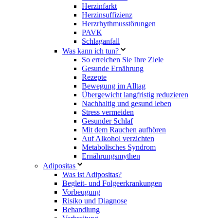
Herzinfarkt
Herzinsuffizienz
Herzrhythmusstörungen
PAVK
Schlaganfall
Was kann ich tun?
So erreichen Sie Ihre Ziele
Gesunde Ernährung
Rezepte
Bewegung im Alltag
Übergewicht langfristig reduzieren
Nachhaltig und gesund leben
Stress vermeiden
Gesunder Schlaf
Mit dem Rauchen aufhören
Auf Alkohol verzichten
Metabolisches Syndrom
Ernährungsmythen
Adipositas
Was ist Adipositas?
Begleit- und Folgeerkrankungen
Vorbeugung
Risiko und Diagnose
Behandlung