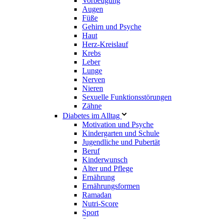
Vorbeugung
Augen
Füße
Gehirn und Psyche
Haut
Herz-Kreislauf
Krebs
Leber
Lunge
Nerven
Nieren
Sexuelle Funktionsstörungen
Zähne
Diabetes im Alltag
Motivation und Psyche
Kindergarten und Schule
Jugendliche und Pubertät
Beruf
Kinderwunsch
Alter und Pflege
Ernährung
Ernährungsformen
Ramadan
Nutri-Score
Sport