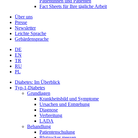
Patientinnen und Patienten
Fact Sheets für Ihre tägliche Arbeit
Über uns
Presse
Newsletter
Leichte Sprache
Gebärdensprache
DE
EN
TR
RU
PL
Diabetes: Im Überblick
Typ-1-Diabetes
Grundlagen
Krankheitsbild und Symptome
Ursachen und Entstehung
Diagnose
Verbreitung
LADA
Behandlung
Patientenschulung
Blutzucker messen