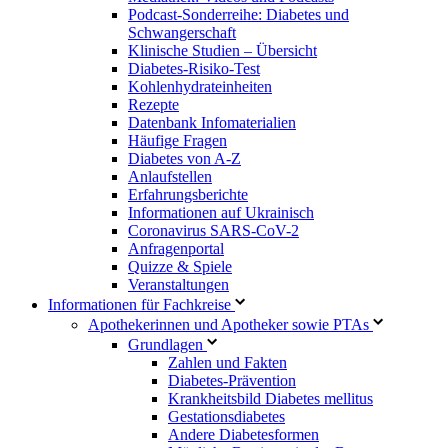
Podcast-Sonderreihe: Diabetes und
Schwangerschaft
Klinische Studien – Übersicht
Diabetes-Risiko-Test
Kohlenhydrateinheiten
Rezepte
Datenbank Infomaterialien
Häufige Fragen
Diabetes von A-Z
Anlaufstellen
Erfahrungsberichte
Informationen auf Ukrainisch
Coronavirus SARS-CoV-2
Anfragenportal
Quizze & Spiele
Veranstaltungen
Informationen für Fachkreise
Apothekerinnen und Apotheker sowie PTAs
Grundlagen
Zahlen und Fakten
Diabetes-Prävention
Krankheitsbild Diabetes mellitus
Gestationsdiabetes
Andere Diabetesformen