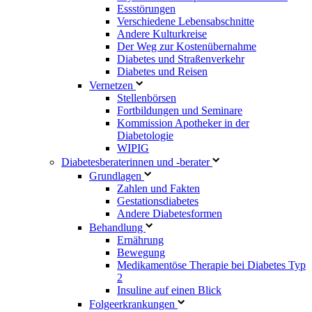
Essstörungen
Verschiedene Lebensabschnitte
Andere Kulturkreise
Der Weg zur Kostenübernahme
Diabetes und Straßenverkehr
Diabetes und Reisen
Vernetzen
Stellenbörsen
Fortbildungen und Seminare
Kommission Apotheker in der
Diabetologie
WIPIG
Diabetesberaterinnen und -berater
Grundlagen
Zahlen und Fakten
Gestationsdiabetes
Andere Diabetesformen
Behandlung
Ernährung
Bewegung
Medikamentöse Therapie bei Diabetes Typ
2
Insuline auf einen Blick
Folgeerkrankungen