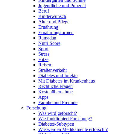
Kindergarten und Schule
Jugendliche und Pubertät
Beruf
Kinderwunsch
Alter und Pflege
Ernährung
Ernährungsformen
Ramadan
Nutri-Score
Sport
Stress
Hitze
Reisen
Straßenverkehr
Diabetes und Infekte
Mit Diabetes im Krankenhaus
Rechtliche Fragen
Kostenübernahme
Apps
Familie und Freunde
Forschung
Was wird geforscht?
Wie funktioniert Forschung?
Diabetes-Subtypen
Wie werden Medikamente erforscht?