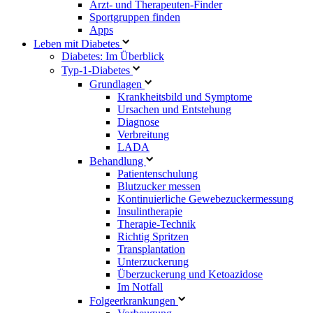
Arzt- und Therapeuten-Finder
Sportgruppen finden
Apps
Leben mit Diabetes
Diabetes: Im Überblick
Typ-1-Diabetes
Grundlagen
Krankheitsbild und Symptome
Ursachen und Entstehung
Diagnose
Verbreitung
LADA
Behandlung
Patientenschulung
Blutzucker messen
Kontinuierliche Gewebezuckermessung
Insulintherapie
Therapie-Technik
Richtig Spritzen
Transplantation
Unterzuckerung
Überzuckerung und Ketoazidose
Im Notfall
Folgeerkrankungen