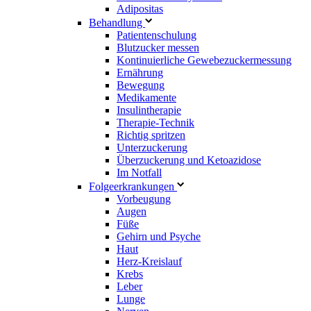
Adipositas
Behandlung
Patientenschulung
Blutzucker messen
Kontinuierliche Gewebezuckermessung
Ernährung
Bewegung
Medikamente
Insulintherapie
Therapie-Technik
Richtig spritzen
Unterzuckerung
Überzuckerung und Ketoazidose
Im Notfall
Folgeerkrankungen
Vorbeugung
Augen
Füße
Gehirn und Psyche
Haut
Herz-Kreislauf
Krebs
Leber
Lunge