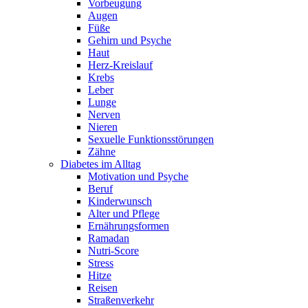
Vorbeugung
Augen
Füße
Gehirn und Psyche
Haut
Herz-Kreislauf
Krebs
Leber
Lunge
Nerven
Nieren
Sexuelle Funktionsstörungen
Zähne
Diabetes im Alltag
Motivation und Psyche
Beruf
Kinderwunsch
Alter und Pflege
Ernährungsformen
Ramadan
Nutri-Score
Stress
Hitze
Reisen
Straßenverkehr