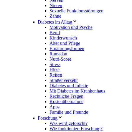
Nerven
Nieren
Sexuelle Funktionsstörungen
Zähne
Diabetes im Alltag
Motivation und Psyche
Beruf
Kinderwunsch
Alter und Pflege
Ernährungsformen
Ramadan
Nutri-Score
Stress
Hitze
Reisen
Straßenverkehr
Diabetes und Infekte
Mit Diabetes im Krankenhaus
Rechtliche Fragen
Kostenübernahme
Apps
Familie und Freunde
Forschung
Was wird geforscht?
Wie funktioniert Forschung?