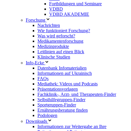
Fortbildungen und Seminare
VDBD
VDBD AKADEMIE
Forschung
Nachrichten
Wie funktioniert Forschung?
Was wird geforscht?
Medikamentenforschung
Medizinprodukte
Leitlinien auf einen Blick
Klinische Studien
Info-Ecke
Datenbank Infomaterialien
Informationen auf Ukrainisch
FAQs
Mediathek: Videos und Podcasts
Präsentationsvorlagen
Fachklinik-, Arzt- und Therapeuten-Finder
Selbsthilfegruppen-Finder
Sportgruppen-Finder
Ernährungsberatung finden
Podologen
Downloads
Informationen zur Weitergabe an Ihre