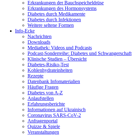
Erkrankungen der Bauchspeicheldrüse
Erkrankungen des Hormonsystems
Diabetes durch Medikamente
Diabetes durch Infektionen
Weitere seltene Formen
Info-Ecke
Nachrichten
Downloads
Mediathek: Videos und Podcasts
Podcast-Sonderreihe: Diabetes und Schwangerschaft
Klinische Studien – Übersicht
Diabetes-Risiko-Test
Kohlenhydrateinheiten
Rezepte
Datenbank Infomaterialien
Häufige Fragen
Diabetes von A-Z
Anlaufstellen
Erfahrungsberichte
Informationen auf Ukrainisch
Coronavirus SARS-CoV-2
Anfragenportal
Quizze & Spiele
Veranstaltungen