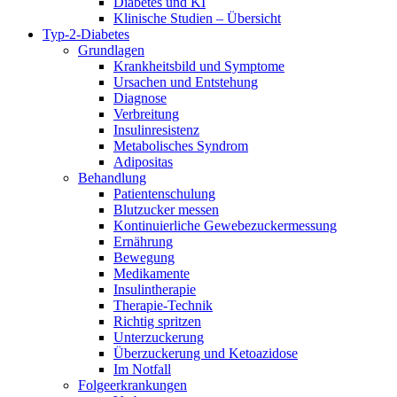
Diabetes und KI
Klinische Studien – Übersicht
Typ-2-Diabetes
Grundlagen
Krankheitsbild und Symptome
Ursachen und Entstehung
Diagnose
Verbreitung
Insulinresistenz
Metabolisches Syndrom
Adipositas
Behandlung
Patientenschulung
Blutzucker messen
Kontinuierliche Gewebezuckermessung
Ernährung
Bewegung
Medikamente
Insulintherapie
Therapie-Technik
Richtig spritzen
Unterzuckerung
Überzuckerung und Ketoazidose
Im Notfall
Folgeerkrankungen