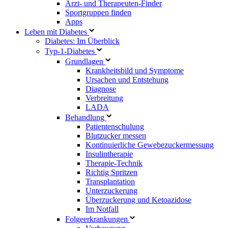
Arzt- und Therapeuten-Finder
Sportgruppen finden
Apps
Leben mit Diabetes
Diabetes: Im Überblick
Typ-1-Diabetes
Grundlagen
Krankheitsbild und Symptome
Ursachen und Entstehung
Diagnose
Verbreitung
LADA
Behandlung
Patientenschulung
Blutzucker messen
Kontinuierliche Gewebezuckermessung
Insulintherapie
Therapie-Technik
Richtig Spritzen
Transplantation
Unterzuckerung
Überzuckerung und Ketoazidose
Im Notfall
Folgeerkrankungen