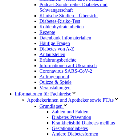
Podcast-Sonderreihe: Diabetes und
Schwangerschaft
Klinische Studien – Übersicht
Diabetes-Risiko-Test
Kohlenhydrateinheiten
Rezepte
Datenbank Infomaterialien
Häufige Fragen
Diabetes von A-Z
Anlaufstellen
Erfahrungsberichte
Informationen auf Ukrainisch
Coronavirus SARS-CoV-2
Anfragenportal
Quizze & Spiele
Veranstaltungen
Informationen für Fachkreise
Apothekerinnen und Apotheker sowie PTAs
Grundlagen
Zahlen und Fakten
Diabetes-Prävention
Krankheitsbild Diabetes mellitus
Gestationsdiabetes
Andere Diabetesformen