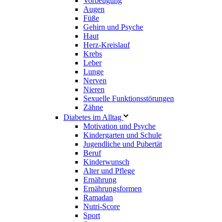
Vorbeugung
Augen
Füße
Gehirn und Psyche
Haut
Herz-Kreislauf
Krebs
Leber
Lunge
Nerven
Nieren
Sexuelle Funktionsstörungen
Zähne
Diabetes im Alltag
Motivation und Psyche
Kindergarten und Schule
Jugendliche und Pubertät
Beruf
Kinderwunsch
Alter und Pflege
Ernährung
Ernährungsformen
Ramadan
Nutri-Score
Sport