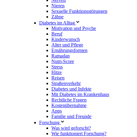
Nerven
Nieren
Sexuelle Funktionsstörungen
Zähne
Diabetes im Alltag
Motivation und Psyche
Beruf
Kinderwunsch
Alter und Pflege
Ernährungsformen
Ramadan
Nutri-Score
Stress
Hitze
Reisen
Straßenverkehr
Diabetes und Infekte
Mit Diabetes im Krankenhaus
Rechtliche Fragen
Kostenübernahme
Apps
Familie und Freunde
Forschung
Was wird geforscht?
Wie funktioniert Forschung?