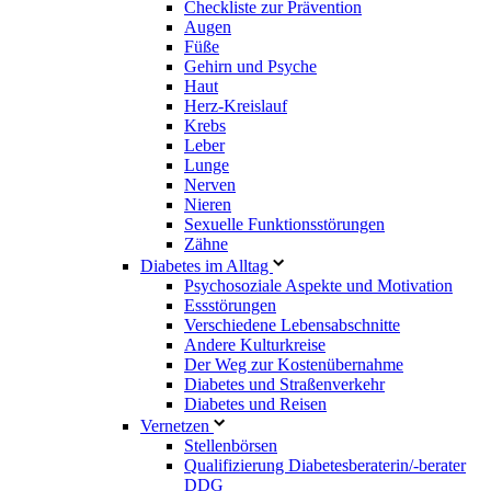
Checkliste zur Prävention
Augen
Füße
Gehirn und Psyche
Haut
Herz-Kreislauf
Krebs
Leber
Lunge
Nerven
Nieren
Sexuelle Funktionsstörungen
Zähne
Diabetes im Alltag
Psychosoziale Aspekte und Motivation
Essstörungen
Verschiedene Lebensabschnitte
Andere Kulturkreise
Der Weg zur Kostenübernahme
Diabetes und Straßenverkehr
Diabetes und Reisen
Vernetzen
Stellenbörsen
Qualifizierung Diabetesberaterin/­-berater
DDG