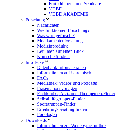
Fortbildungen und Seminare
VDBD
VDBD AKADEMIE
Forschung
Nachrichten
Wie funktioniert Forschung?
Was wird geforscht?
Medikamentenforschung
Medizinprodukte
Leitlinien auf einen Blick
Klinische Studien
Info-Ecke
Datenbank Infomaterialien
Informationen auf Ukrainisch
FAQs
Mediathek: Videos und Podcasts
Präsentationsvorlagen
Fachklinik-, Arzt- und Therapeuten-Finder
Selbsthilfegruppen-Finder
Sportgruppen-Finder
Ernährungsberatung finden
Podologen
Downloads
Informationen zur Weitergabe an Ihre