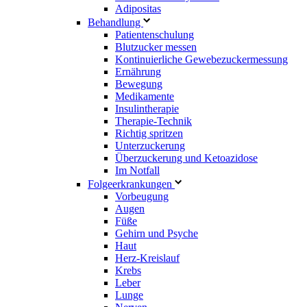
Adipositas
Behandlung
Patientenschulung
Blutzucker messen
Kontinuierliche Gewebezuckermessung
Ernährung
Bewegung
Medikamente
Insulintherapie
Therapie-Technik
Richtig spritzen
Unterzuckerung
Überzuckerung und Ketoazidose
Im Notfall
Folgeerkrankungen
Vorbeugung
Augen
Füße
Gehirn und Psyche
Haut
Herz-Kreislauf
Krebs
Leber
Lunge