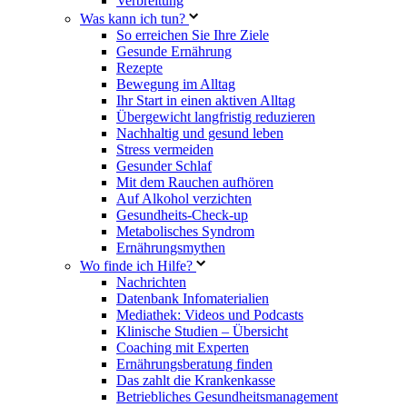
Verbreitung
Was kann ich tun?
So erreichen Sie Ihre Ziele
Gesunde Ernährung
Rezepte
Bewegung im Alltag
Ihr Start in einen aktiven Alltag
Übergewicht langfristig reduzieren
Nachhaltig und gesund leben
Stress vermeiden
Gesunder Schlaf
Mit dem Rauchen aufhören
Auf Alkohol verzichten
Gesundheits-Check-up
Metabolisches Syndrom
Ernährungsmythen
Wo finde ich Hilfe?
Nachrichten
Datenbank Infomaterialien
Mediathek: Videos und Podcasts
Klinische Studien – Übersicht
Coaching mit Experten
Ernährungsberatung finden
Das zahlt die Krankenkasse
Betriebliches Gesundheitsmanagement