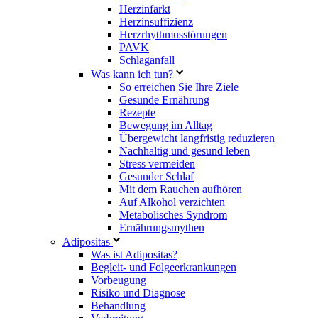
Herzinfarkt
Herzinsuffizienz
Herzrhythmusstörungen
PAVK
Schlaganfall
Was kann ich tun?
So erreichen Sie Ihre Ziele
Gesunde Ernährung
Rezepte
Bewegung im Alltag
Übergewicht langfristig reduzieren
Nachhaltig und gesund leben
Stress vermeiden
Gesunder Schlaf
Mit dem Rauchen aufhören
Auf Alkohol verzichten
Metabolisches Syndrom
Ernährungsmythen
Adipositas
Was ist Adipositas?
Begleit- und Folgeerkrankungen
Vorbeugung
Risiko und Diagnose
Behandlung