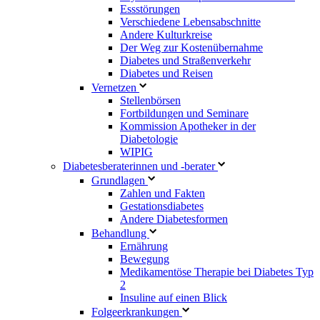
Essstörungen
Verschiedene Lebensabschnitte
Andere Kulturkreise
Der Weg zur Kostenübernahme
Diabetes und Straßenverkehr
Diabetes und Reisen
Vernetzen
Stellenbörsen
Fortbildungen und Seminare
Kommission Apotheker in der
Diabetologie
WIPIG
Diabetesberaterinnen und -berater
Grundlagen
Zahlen und Fakten
Gestationsdiabetes
Andere Diabetesformen
Behandlung
Ernährung
Bewegung
Medikamentöse Therapie bei Diabetes Typ
2
Insuline auf einen Blick
Folgeerkrankungen