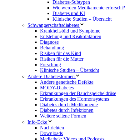
Diabetes-Subtypen
Wie werden Medikamente erforscht?
Diabetes und KI
Klinische Studien – Übersicht
Schwangerschaftsdiabetes
Krankheitsbild und Symptome
Entstehung und Risikofaktoren
Diagnose
Behandlung
Risiken für das Kind
Risiken für die Mutter
Forschung
Klinische Studien – Übersicht
Andere Diabetesformen
Andere genetische Defekte
MODY-Diabetes
Erkrankungen der Bauchspeicheldrüse
Erkrankungen des Hormonsystems
Diabetes durch Medikamente
Diabetes durch Infektionen
Weitere seltene Formen
Info-Ecke
Nachrichten
Downloads
Mediathek: Videos und Podcasts