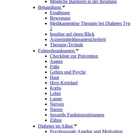
Mögliche Barrieren in der Beratung
Behandlung
Ernährung
Bewegung
Medikamentöse Therapie bei Diabetes Typ
2
Insuline auf einen Blick
Arzneimitteltherapie­sicherheit
Therapie-Technik
Fol­ge­er­kran­kun­gen
Checkliste zur Prävention
Augen
Füße
Gehirn und Psyche
Haut
Herz-Kreislauf
Krebs
Leber
Lunge
Nerven
Nieren
Sexuelle Funktionsstörungen
Zähne
Diabetes im Alltag
Psychosoziale Aspekte und Motivation