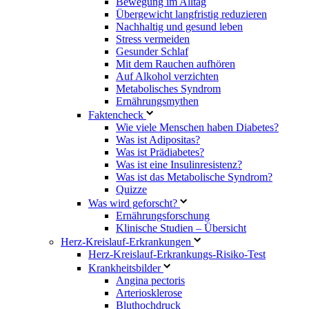
Bewegung im Alltag
Übergewicht langfristig reduzieren
Nachhaltig und gesund leben
Stress vermeiden
Gesunder Schlaf
Mit dem Rauchen aufhören
Auf Alkohol verzichten
Metabolisches Syndrom
Ernährungsmythen
Faktencheck
Wie viele Menschen haben Diabetes?
Was ist Adipositas?
Was ist Prädiabetes?
Was ist eine Insulinresistenz?
Was ist das Metabolische Syndrom?
Quizze
Was wird geforscht?
Ernährungsforschung
Klinische Studien – Übersicht
Herz-Kreislauf-Erkrankungen
Herz-Kreislauf-Erkrankungs-Risiko-Test
Krankheitsbilder
Angina pectoris
Arteriosklerose
Bluthochdruck