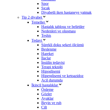
Spor
Sıcak
Diyabetli iken hastaneye yatmak
Tip 2 diyabet
Temeller
Hastalık tablosu ve belirtiler
Nedenleri ve oluşması
Teşhis
Tedavi
Sürekli doku şekeri ölçümü
Beslenme
Hareket
İlaçlar
İnsülin tedavisi
Terapi tekniği
Hipoglisemi
Hiperglisemi ve ketoazidoz
Acil durumda
İkincil hastalıklar
Önleme
Gözler
Ayaklar
Beyin ve ruh
Cilt