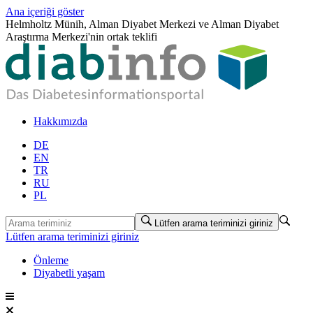
Ana içeriği göster
Helmholtz Münih, Alman Diyabet Merkezi ve Alman Diyabet
Araştırma Merkezi'nin ortak teklifi
Hakkımızda
DE
EN
TR
RU
PL
Lütfen arama teriminizi giriniz
Lütfen arama teriminizi giriniz
Önleme
Diyabetli yaşam