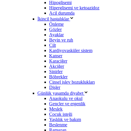
Hipoglisemi
Hiperglisemi ve ketoazidoz
Acil durumda
İkincil hastalıklar
Önleme
Gözler
Ayaklar
Beyin ve ruh
Cilt
Kardiyovasküler sistem
Kanser
Karaciğer
Akciğer
Sinirler
Böbrekler
Cinsel işlev bozuklukları
Dişler
Günlük yaşamda diyabet
Anaokulu ve okul
Gençler ve ergenlik
Meslek
Çocuk isteği
Yaşlılık ve bakım
Beslenme
Ramazan