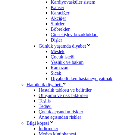
Kardiyovasküler sistem
Kanser
Karaciğer
Akciğer
Sinirler
Böbrekler
Cinsel işlev bozuklukları
Dişler
Günlük yaşamda diyabet
Meslek
Çocuk isteği
Yaşlılık ve bakım
Ramazan
Sıcak
Diyabetli iken hastaneye yatmak
Hamilelik diyabeti
Hastalık tablosu ve belirtiler
Oluşumu ve risk faktörleri
Teşhis
Tedavi
Çocuk açısından riskler
Anne açısından riskler
Bilgi köşesi
İndirmeler
Medya kütüphanesi