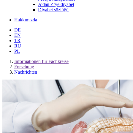
A’dan Z’ye diyabet
Diyabet sözlüğü
Hakkımızda
DE
EN
TR
RU
PL
Informationen für Fachkreise
Forschung
Nachrichten