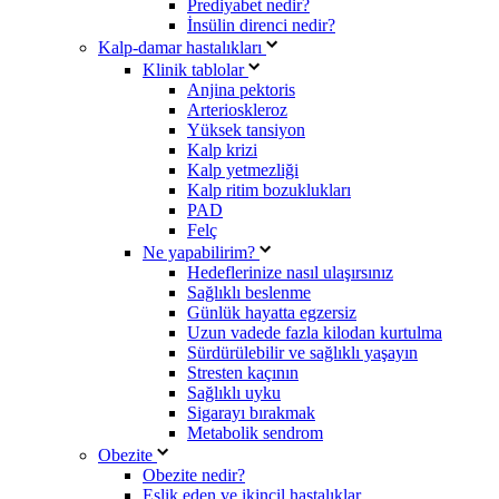
Prediyabet nedir?
İnsülin direnci nedir?
Kalp-damar hastalıkları
Klinik tablolar
Anjina pektoris
Arterioskleroz
Yüksek tansiyon
Kalp krizi
Kalp yetmezliği
Kalp ritim bozuklukları
PAD
Felç
Ne yapabilirim?
Hedeflerinize nasıl ulaşırsınız
Sağlıklı beslenme
Günlük hayatta egzersiz
Uzun vadede fazla kilodan kurtulma
Sürdürülebilir ve sağlıklı yaşayın
Stresten kaçının
Sağlıklı uyku
Sigarayı bırakmak
Metabolik sendrom
Obezite
Obezite nedir?
Eşlik eden ve ikincil hastalıklar