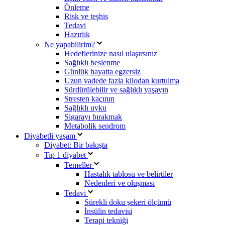
Önleme
Risk ve teşhis
Tedavi
Hazırlık
Ne yapabilirim?
Hedeflerinize nasıl ulaşırsınız
Sağlıklı beslenme
Günlük hayatta egzersiz
Uzun vadede fazla kilodan kurtulma
Sürdürülebilir ve sağlıklı yaşayın
Stresten kaçının
Sağlıklı uyku
Sigarayı bırakmak
Metabolik sendrom
Diyabetli yaşam
Diyabet: Bir bakışta
Tip 1 diyabet
Temeller
Hastalık tablosu ve belirtiler
Nedenleri ve oluşması
Tedavi
Sürekli doku şekeri ölçümü
İnsülin tedavisi
Terapi tekniği