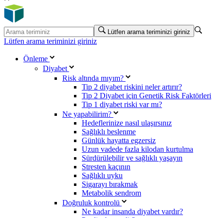
Lütfen arama teriminizi giriniz
Lütfen arama teriminizi giriniz
Önleme
Diyabet
Risk altında mıyım?
Tip 2 diyabet riskini neler artırır?
Tip 2 Diyabet için Genetik Risk Faktörleri
Tip 1 diyabet riski var mı?
Ne yapabilirim?
Hedeflerinize nasıl ulaşırsınız
Sağlıklı beslenme
Günlük hayatta egzersiz
Uzun vadede fazla kilodan kurtulma
Sürdürülebilir ve sağlıklı yaşayın
Stresten kaçının
Sağlıklı uyku
Sigarayı bırakmak
Metabolik sendrom
Doğruluk kontrolü
Ne kadar insanda diyabet vardır?