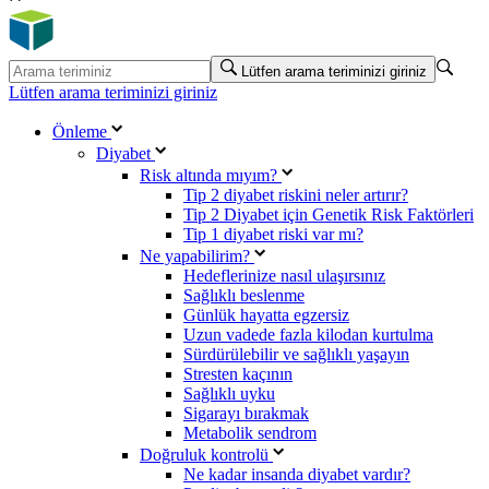
Lütfen arama teriminizi giriniz
Lütfen arama teriminizi giriniz
Önleme
Diyabet
Risk altında mıyım?
Tip 2 diyabet riskini neler artırır?
Tip 2 Diyabet için Genetik Risk Faktörleri
Tip 1 diyabet riski var mı?
Ne yapabilirim?
Hedeflerinize nasıl ulaşırsınız
Sağlıklı beslenme
Günlük hayatta egzersiz
Uzun vadede fazla kilodan kurtulma
Sürdürülebilir ve sağlıklı yaşayın
Stresten kaçının
Sağlıklı uyku
Sigarayı bırakmak
Metabolik sendrom
Doğruluk kontrolü
Ne kadar insanda diyabet vardır?