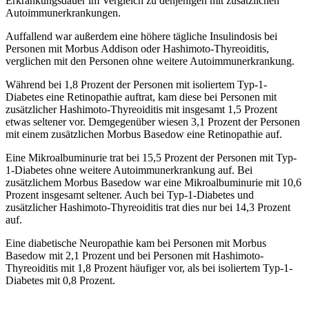
Erkrankungsdauer im Vergleich zu denjenigen mit zusätzlichen
Autoimmunerkrankungen.
Auffallend war außerdem eine höhere tägliche Insulindosis bei
Personen mit Morbus Addison oder Hashimoto-Thyreoiditis,
verglichen mit den Personen ohne weitere Autoimmunerkrankung.
Während bei 1,8 Prozent der Personen mit isoliertem Typ-1-
Diabetes eine Retinopathie auftrat, kam diese bei Personen mit
zusätzlicher Hashimoto-Thyreoiditis mit insgesamt 1,5 Prozent
etwas seltener vor. Demgegenüber wiesen 3,1 Prozent der Personen
mit einem zusätzlichen Morbus Basedow eine Retinopathie auf.
Eine Mikroalbuminurie trat bei 15,5 Prozent der Personen mit Typ-
1-Diabetes ohne weitere Autoimmunerkrankung auf. Bei
zusätzlichem Morbus Basedow war eine Mikroalbuminurie mit 10,6
Prozent insgesamt seltener. Auch bei Typ-1-Diabetes und
zusätzlicher Hashimoto-Thyreoiditis trat dies nur bei 14,3 Prozent
auf.
Eine diabetische Neuropathie kam bei Personen mit Morbus
Basedow mit 2,1 Prozent und bei Personen mit Hashimoto-
Thyreoiditis mit 1,8 Prozent häufiger vor, als bei isoliertem Typ-1-
Diabetes mit 0,8 Prozent.