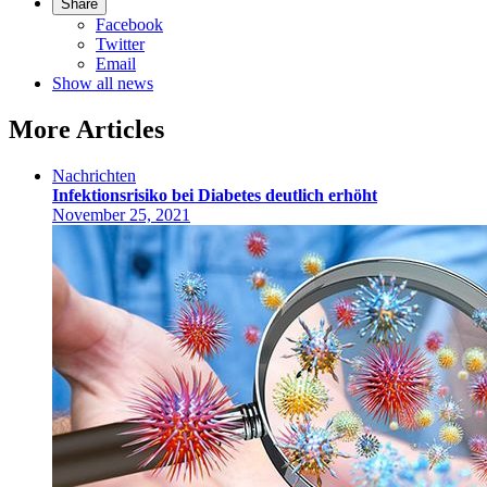
Share
Facebook
Twitter
Email
Show all news
More Articles
Nachrichten
Infektionsrisiko bei Diabetes deutlich erhöht
November 25, 2021