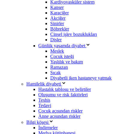
Kardiyovasküler sistem
Kanser
Karaciğer
Akciğer
Sinirler
Böbrekler
Cinsel işlev bozuklukları
Dişler
Günlük yaşamda diyabet
Meslek
Çocuk isteği
Yaşlılık ve bakım
Ramazan
Sıcak
Diyabetli iken hastaneye yatmak
Hamilelik diyabeti
Hastalık tablosu ve belirtiler
Oluşumu ve risk faktörleri
Teşhis
Tedavi
Çocuk açısından riskler
Anne açısından riskler
Bilgi köşesi
İndirmeler
Medya kütüphanesi