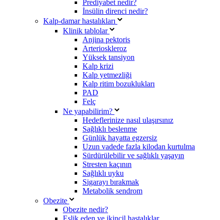
Prediyabet nedir?
İnsülin direnci nedir?
Kalp-damar hastalıkları
Klinik tablolar
Anjina pektoris
Arterioskleroz
Yüksek tansiyon
Kalp krizi
Kalp yetmezliği
Kalp ritim bozuklukları
PAD
Felç
Ne yapabilirim?
Hedeflerinize nasıl ulaşırsınız
Sağlıklı beslenme
Günlük hayatta egzersiz
Uzun vadede fazla kilodan kurtulma
Sürdürülebilir ve sağlıklı yaşayın
Stresten kaçının
Sağlıklı uyku
Sigarayı bırakmak
Metabolik sendrom
Obezite
Obezite nedir?
Eşlik eden ve ikincil hastalıklar