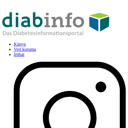
Künye
Veri koruma
İrtibat