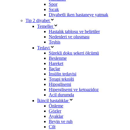
Spor
Sıcak
Diyabetli iken hastaneye yatmak
Tip 2 diyabet
Temeller
Hastalık tablosu ve belirtiler
Nedenleri ve oluşması
Teşhis
Tedavi
Sürekli doku şekeri ölçümü
Beslenme
Hareket
İlaçlar
İnsülin tedavisi
Terapi tekniği
Hipoglisemi
Hiperglisemi ve ketoazidoz
Acil durumda
İkincil hastalıklar
Önleme
Gözler
Ayaklar
Beyin ve ruh
Cilt