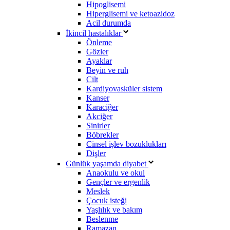
Hipoglisemi
Hiperglisemi ve ketoazidoz
Acil durumda
İkincil hastalıklar
Önleme
Gözler
Ayaklar
Beyin ve ruh
Cilt
Kardiyovasküler sistem
Kanser
Karaciğer
Akciğer
Sinirler
Böbrekler
Cinsel işlev bozuklukları
Dişler
Günlük yaşamda diyabet
Anaokulu ve okul
Gençler ve ergenlik
Meslek
Çocuk isteği
Yaşlılık ve bakım
Beslenme
Ramazan