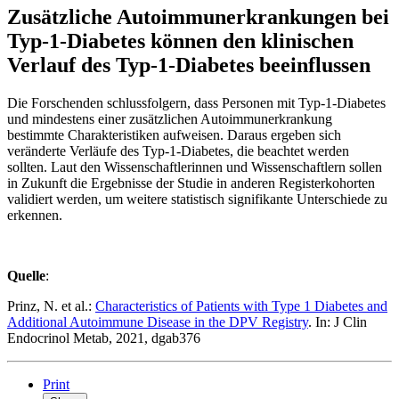
Zusätzliche Autoimmunerkrankungen bei
Typ-1-Diabetes können den klinischen
Verlauf des Typ-1-Diabetes beeinflussen
Die Forschenden schlussfolgern, dass Personen mit Typ-1-Diabetes
und mindestens einer zusätzlichen Autoimmunerkrankung
bestimmte Charakteristiken aufweisen. Daraus ergeben sich
veränderte Verläufe des Typ-1-Diabetes, die beachtet werden
sollten. Laut den Wissenschaftlerinnen und Wissenschaftlern sollen
in Zukunft die Ergebnisse der Studie in anderen Registerkohorten
validiert werden, um weitere statistisch signifikante Unterschiede zu
erkennen.
Quelle
:
Prinz, N. et al.:
Characteristics of Patients with Type 1 Diabetes and
Additional Autoimmune Disease in the DPV Registry
. In: J Clin
Endocrinol Metab, 2021, dgab376
Print