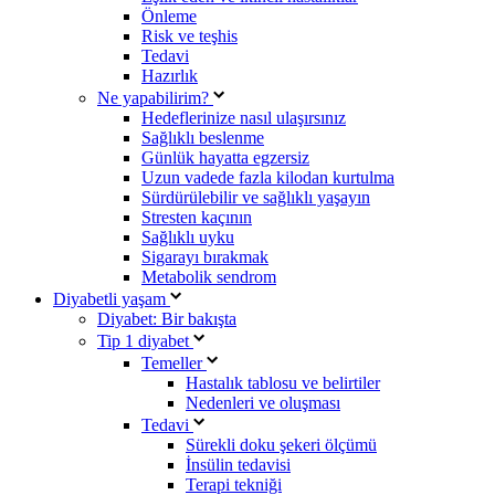
Önleme
Risk ve teşhis
Tedavi
Hazırlık
Ne yapabilirim?
Hedeflerinize nasıl ulaşırsınız
Sağlıklı beslenme
Günlük hayatta egzersiz
Uzun vadede fazla kilodan kurtulma
Sürdürülebilir ve sağlıklı yaşayın
Stresten kaçının
Sağlıklı uyku
Sigarayı bırakmak
Metabolik sendrom
Diyabetli yaşam
Diyabet: Bir bakışta
Tip 1 diyabet
Temeller
Hastalık tablosu ve belirtiler
Nedenleri ve oluşması
Tedavi
Sürekli doku şekeri ölçümü
İnsülin tedavisi
Terapi tekniği