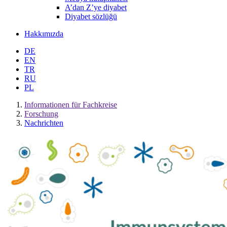
A’dan Z’ye diyabet
Diyabet sözlüğü
Hakkımızda
DE
EN
TR
RU
PL
Informationen für Fachkreise
Forschung
Nachrichten