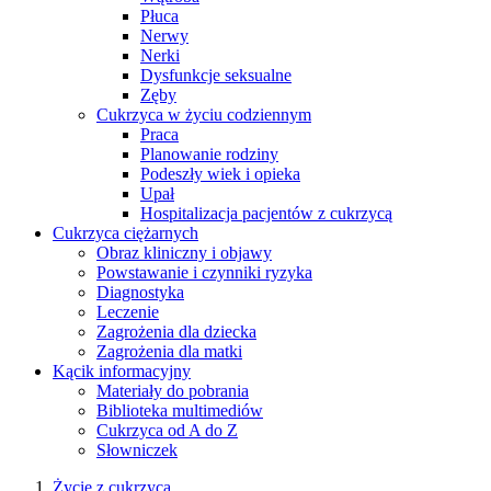
Płuca
Nerwy
Nerki
Dysfunkcje seksualne
Zęby
Cukrzyca w życiu codziennym
Praca
Planowanie rodziny
Podeszły wiek i opieka
Upał
Hospitalizacja pacjentów z cukrzycą
Cukrzyca ciężarnych
Obraz kliniczny i objawy
Powstawanie i czynniki ryzyka
Diagnostyka
Leczenie
Zagrożenia dla dziecka
Zagrożenia dla matki
Kącik informacyjny
Materiały do pobrania
Biblioteka multimediów
Cukrzyca od A do Z
Słowniczek
Życie z cukrzycą