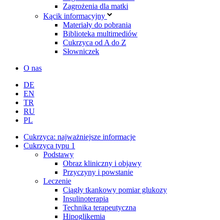
Zagrożenia dla matki
Kącik informacyjny
Materiały do pobrania
Biblioteka multimediów
Cukrzyca od A do Z
Słowniczek
O nas
DE
EN
TR
RU
PL
Cukrzyca: najważniejsze informacje
Cukrzyca typu 1
Podstawy
Obraz kliniczny i objawy
Przyczyny i powstanie
Leczenie
Ciągły tkankowy pomiar glukozy
Insulinoterapia
Technika terapeutyczna
Hipoglikemia