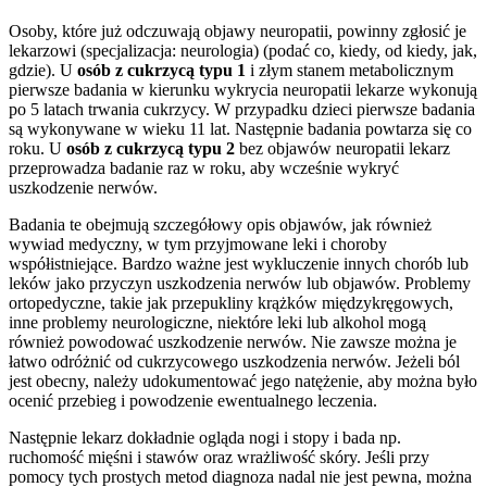
Osoby, które już odczuwają objawy neuropatii, powinny zgłosić je
lekarzowi (specjalizacja: neurologia) (podać co, kiedy, od kiedy, jak,
gdzie). U
osób z cukrzycą typu 1
i złym stanem metabolicznym
pierwsze badania w kierunku wykrycia neuropatii lekarze wykonują
po 5 latach trwania cukrzycy. W przypadku dzieci pierwsze badania
są wykonywane w wieku 11 lat. Następnie badania powtarza się co
roku. U
osób z cukrzycą typu 2
bez objawów neuropatii lekarz
przeprowadza badanie raz w roku, aby wcześnie wykryć
uszkodzenie nerwów.
Badania te obejmują szczegółowy opis objawów, jak również
wywiad medyczny, w tym przyjmowane leki i choroby
współistniejące. Bardzo ważne jest wykluczenie innych chorób lub
leków jako przyczyn uszkodzenia nerwów lub objawów. Problemy
ortopedyczne, takie jak przepukliny krążków międzykręgowych,
inne problemy neurologiczne, niektóre leki lub alkohol mogą
również powodować uszkodzenie nerwów. Nie zawsze można je
łatwo odróżnić od cukrzycowego uszkodzenia nerwów. Jeżeli ból
jest obecny, należy udokumentować jego natężenie, aby można było
ocenić przebieg i powodzenie ewentualnego leczenia.
Następnie lekarz dokładnie ogląda nogi i stopy i bada np.
ruchomość mięśni i stawów oraz wrażliwość skóry. Jeśli przy
pomocy tych prostych metod diagnoza nadal nie jest pewna, można