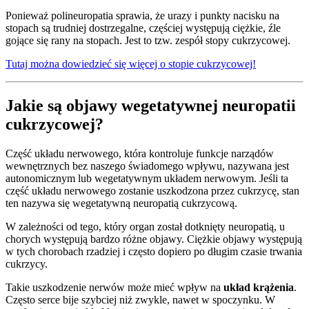
Ponieważ polineuropatia sprawia, że urazy i punkty nacisku na
stopach są trudniej dostrzegalne, częściej występują ciężkie, źle
gojące się rany na stopach. Jest to tzw. zespół stopy cukrzycowej.
Tutaj można dowiedzieć się więcej o stopie cukrzycowej!
Jakie są objawy wegetatywnej neuropatii
cukrzycowej?
Część układu nerwowego, która kontroluje funkcje narządów
wewnętrznych bez naszego świadomego wpływu, nazywana jest
autonomicznym lub wegetatywnym układem nerwowym. Jeśli ta
część układu nerwowego zostanie uszkodzona przez cukrzycę, stan
ten nazywa się wegetatywną neuropatią cukrzycową.
W zależności od tego, który organ został dotknięty neuropatią, u
chorych występują bardzo różne objawy. Ciężkie objawy występują
w tych chorobach rzadziej i często dopiero po długim czasie trwania
cukrzycy.
Takie uszkodzenie nerwów może mieć wpływ na
układ krążenia
.
Często serce bije szybciej niż zwykle, nawet w spoczynku. W