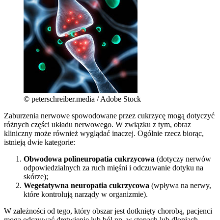
© peterschreiber.media / Adobe Stock
Zaburzenia nerwowe spowodowane przez cukrzycę mogą dotyczyć
różnych części układu nerwowego. W związku z tym, obraz
kliniczny może również wyglądać inaczej. Ogólnie rzecz biorąc,
istnieją dwie kategorie:
Obwodowa polineuropatia cukrzycowa
(dotyczy nerwów
odpowiedzialnych za ruch mięśni i odczuwanie dotyku na
skórze);
Wegetatywna neuropatia cukrzycowa
(wpływa na nerwy,
które kontrolują narządy w organizmie).
W zależności od tego, który obszar jest dotknięty chorobą, pacjenci
mogą odczuwać drętwienie lub ból np. w stopach lub dłoniach.