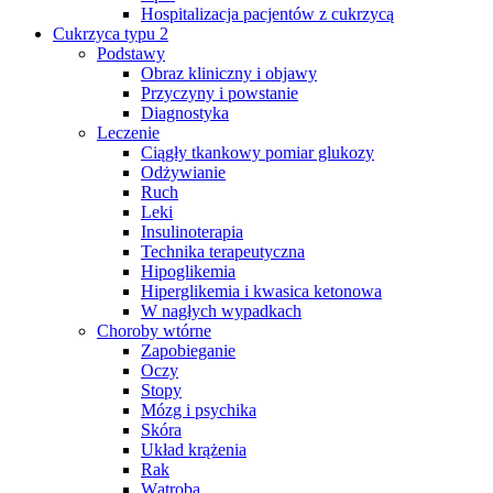
Hospitalizacja pacjentów z cukrzycą
Cukrzyca typu 2
Podstawy
Obraz kliniczny i objawy
Przyczyny i powstanie
Diagnostyka
Leczenie
Ciągły tkankowy pomiar glukozy
Odżywianie
Ruch
Leki
Insulinoterapia
Technika terapeutyczna
Hipoglikemia
Hiperglikemia i kwasica ketonowa
W nagłych wypadkach
Choroby wtórne
Zapobieganie
Oczy
Stopy
Mózg i psychika
Skóra
Układ krążenia
Rak
Wątroba