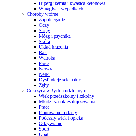
Hiperglikemia i kwasica ketonowa
W nagłych wypadkach
Choroby wtórne
Zapobieganie
Oczy
Stopy
Mózg i psychika
Skóra
Układ krążenia
Rak
Wątroba
Płuca
Nerwy
Nerki
Dysfunkcje seksualne
Zęby
Cukrzyca w życiu codziennym
Wiek przedszkolny i szkolny
Młodzież i okres dojrzewania
Praca
Planowanie rodziny
Podeszły wiek i opieka
Odżywianie
Sport
Upał