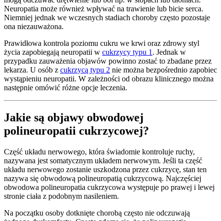
Neuropatia może również wpływać na trawienie lub bicie serca.
Niemniej jednak we wczesnych stadiach choroby często pozostaje
ona niezauważona.
Prawidłowa kontrola poziomu cukru we krwi oraz zdrowy styl
życia zapobiegają neuropatii w
cukrzycy typu 1
. Jednak w
przypadku zauważenia objawów powinno zostać to zbadane przez
lekarza. U osób z
cukrzycą typu 2
nie można bezpośrednio zapobiec
wystąpieniu neuropatii. W zależności od obrazu klinicznego można
następnie omówić różne opcje leczenia.
Jakie są objawy obwodowej
polineuropatii cukrzycowej?
Część układu nerwowego, która świadomie kontroluje ruchy,
nazywana jest somatycznym układem nerwowym. Jeśli ta część
układu nerwowego zostanie uszkodzona przez cukrzycę, stan ten
nazywa się obwodową polineuropatią cukrzycową. Najczęściej
obwodowa polineuropatia cukrzycowa występuje po prawej i lewej
stronie ciała z podobnym nasileniem.
Na początku osoby dotknięte chorobą często nie odczuwają