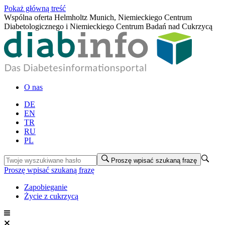
Pokaż główną treść
Wspólna oferta Helmholtz Munich, Niemieckiego Centrum
Diabetologicznego i Niemieckiego Centrum Badań nad Cukrzycą
O nas
DE
EN
TR
RU
PL
Proszę wpisać szukaną frazę
Proszę wpisać szukaną frazę
Zapobieganie
Życie z cukrzycą