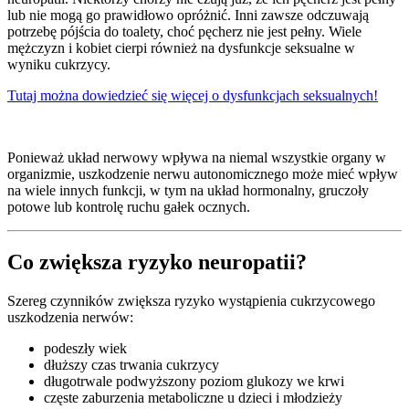
lub nie mogą go prawidłowo opróżnić. Inni zawsze odczuwają
potrzebę pójścia do toalety, choć pęcherz nie jest pełny. Wiele
mężczyzn i kobiet cierpi również na dysfunkcje seksualne w
wyniku cukrzycy.
Tutaj można dowiedzieć się więcej o dysfunkcjach seksualnych!
Ponieważ układ nerwowy wpływa na niemal wszystkie organy w
organizmie, uszkodzenie nerwu autonomicznego może mieć wpływ
na wiele innych funkcji, w tym na układ hormonalny, gruczoły
potowe lub kontrolę ruchu gałek ocznych.
Co zwiększa ryzyko neuropatii?
Szereg czynników zwiększa ryzyko wystąpienia cukrzycowego
uszkodzenia nerwów:
podeszły wiek
dłuższy czas trwania cukrzycy
długotrwale podwyższony poziom glukozy we krwi
częste zaburzenia metaboliczne u dzieci i młodzieży