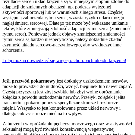
rezultacie serce i układ krążenia są w mniejszym stopniu zdolne do
adaptacji do zmiennych obciążeń, np. podczas wytężonej
aktywności sportowej lub w warunkach silnego stresu. Częściej
występują zaburzenia rytmu serca, wzrasta ryzyko udaru mózgu i
nagłej śmierci sercowej. Dlatego też może być wskazane unikanie
leków, które zmniejszają zdolność adaptacji rytmu serca (zmienność
rytmu serca). Ponieważ jednak objawy zmniejszonej zmienności
rytmu serca są bardzo niespecyficzne, należy dokładnie zbadać
czynność układu sercowo-naczyniowego, aby wykluczyć inne
schorzenia.
Tutaj można dowiedzieć się więcej o chorobach układu krążenia!
Jeśli
przewód pokarmowy
jest dotknięty uszkodzeniem nerwów,
może to prowadzić do nudności, wzdęć, biegunek lub nawet zaparć.
Częstą przyczyną jest zbyt szybkie lub zbyt wolne opróżnianie
żołądka z powodu uszkodzenia nerwów. Przełyk, żołądek i jelita
transportują pokarm poprzez specyficzne skurcze i rozkurcze
mięśni. Wszystko to jest kontrolowane przez układ nerwowy i
dlatego cukrzyca może mieć na to wpływ.
Zaburzenia w opróżnianiu pęcherza moczowego oraz w aktywności
seksualnej mogą być również konsekwencją wegetatywnej
neuropatii. Niektórzy chorzy nie czują już, że ich pęcherz jest pełny