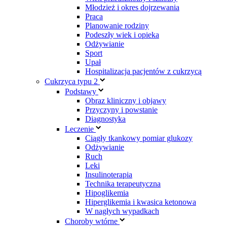
Młodzież i okres dojrzewania
Praca
Planowanie rodziny
Podeszły wiek i opieka
Odżywianie
Sport
Upał
Hospitalizacja pacjentów z cukrzycą
Cukrzyca typu 2
Podstawy
Obraz kliniczny i objawy
Przyczyny i powstanie
Diagnostyka
Leczenie
Ciągły tkankowy pomiar glukozy
Odżywianie
Ruch
Leki
Insulinoterapia
Technika terapeutyczna
Hipoglikemia
Hiperglikemia i kwasica ketonowa
W nagłych wypadkach
Choroby wtórne