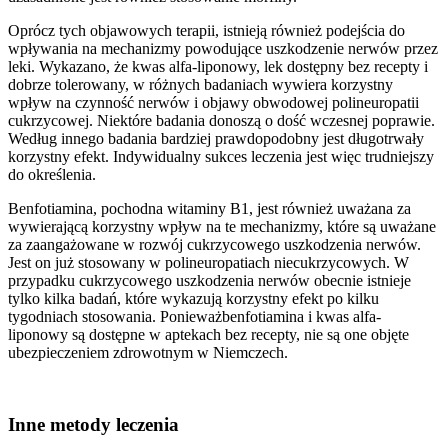
Oprócz tych objawowych terapii, istnieją również podejścia do
wpływania na mechanizmy powodujące uszkodzenie nerwów przez
leki. Wykazano, że kwas alfa-liponowy, lek dostępny bez recepty i
dobrze tolerowany, w różnych badaniach wywiera korzystny
wpływ na czynność nerwów i objawy obwodowej polineuropatii
cukrzycowej. Niektóre badania donoszą o dość wczesnej poprawie.
Według innego badania bardziej prawdopodobny jest długotrwały
korzystny efekt. Indywidualny sukces leczenia jest więc trudniejszy
do określenia.
Benfotiamina, pochodna witaminy B1, jest również uważana za
wywierającą korzystny wpływ na te mechanizmy, które są uważane
za zaangażowane w rozwój cukrzycowego uszkodzenia nerwów.
Jest on już stosowany w polineuropatiach niecukrzycowych. W
przypadku cukrzycowego uszkodzenia nerwów obecnie istnieje
tylko kilka badań, które wykazują korzystny efekt po kilku
tygodniach stosowania. Ponieważbenfotiamina i kwas alfa-
liponowy są dostępne w aptekach bez recepty, nie są one objęte
ubezpieczeniem zdrowotnym w Niemczech.
Inne metody leczenia