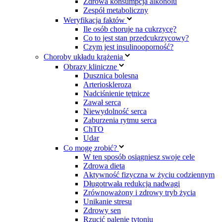
Zdrowa konsumpcja alkoholu
Zespół metaboliczny
Weryfikacja faktów
Ile osób choruje na cukrzycę?
Co to jest stan przedcukrzycowy?
Czym jest insulinooporność?
Choroby układu krążenia
Obrazy kliniczne
Dusznica bolesna
Arterioskleroza
Nadciśnienie tętnicze
Zawał serca
Niewydolność serca
Zaburzenia rytmu serca
ChTO
Udar
Co mogę zrobić?
W ten sposób osiągniesz swoje cele
Zdrowa dieta
Aktywność fizyczna w życiu codziennym
Długotrwała redukcja nadwagi
Zrównoważony i zdrowy tryb życia
Unikanie stresu
Zdrowy sen
Rzucić palenie tytoniu