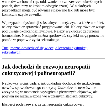
wzorców zachowań (np. oddawanie moczu zawsze o określonych
porach, dwa razy w krótkim odstępie czasu). W niektórych
przypadkach mogą być również stosowane leki lub może być
konieczne użycie cewnika.
W przypadku dysfunkcji seksualnych u mężczyzn, a także u kobiet,
należy również sprawdzić przyjmowane leki. Należy również wziąć
pod uwagę okoliczności życiowe. Należy wykluczyć zaburzenia
hormonalne. Następnie można spróbować, czy leki mogą ponownie
pomóc w poprawie życia seksualnego.
Tutaj można dowiedzieć się więcej o leczeniu dysfunkcji
seksualnych!
Jak dochodzi do rozwoju neuropatii
cukrzycowej i polineuropatii?
Naukowcy wciąż badają, jak dokładnie dochodzi do uszkodzenia
nerwów spowodowanego cukrzycą. Uszkodzenie nerwów nie
zaczyna się w momencie wystąpienia pierwszych objawów, ale
pojawia się niezauważone we wczesnych stadiach cukrzycy.
Eksperci podejrzewają, że za neuropatię cukrzycową i