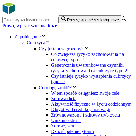
Proszę wpisać szukaną frazę
Proszę wpisać szukaną frazę
Zapobieganie
Cukrzyca
Czy jestem zagrożony?
Co zwiększa ryzyko zachorowania na
cukrzycę typu 2?
Genetycznie uwarunkowane czynniki
ryzyka zachorowania a cukrzycę typu 2
Czy istnieje ryzyko wystąpienia cukrzycy
typu 1?
Co mogę zrobić?
W ten sposób osiągniesz swoje cele
Zdrowa dieta
Aktywność fizyczna w życiu codziennym
Długotrwała redukcja nadwagi
Zrównoważony i zdrowy tryb życia
Unikanie stresu
Zdrowy sen
Rzucić palenie tytoniu