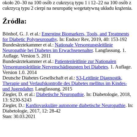
około 20–30 na 100 osób z cukrzycą typu 1 i 12–22 na 100 osób z
cukrzycą typu 2 cierpi na neuropatię wegetatywną układu krążenia.
Źródła:
Bönhof, G. J. et al.:
Emerging Biomarkers, Tools, and Treatments
for Diabetic Polyneuropathy
. In: Endocr Rev, 2019, 40: 153-192
Bundesärztekammer et al.:
Nationale Versorgungsleitlinie
Neuropathie bei Diabetes im Erwachsenenalter
. Langfassung. 1.
Auflage. Version 5. 2011
Bundesärztekammer et al.:
Patientenleitlinie zur Nationalen
Versorgungsleitlinie Nervenschädigungen bei Diabetes
. 1. Auflage.
Version 1.0. 2014
Deutsche Diabetes Gesellschaft et al.:
S3-Leitlinie Diagnostik,
Therapie und Verlaufskontrolle des Diabetes mellitus im Kindes-
und Jugendalter
. Langfassung. 2015
Ziegler, D. et al.:
Diabetische Neuropathie
. In: Diabetologie, 2018,
13: S230-S243
Ziegler, D.:
Kardiovaskuläre autonome diabetische Neuropathie
. In:
Diabetologie, 2017, 12: 28-42
Stan: 30.03.2021