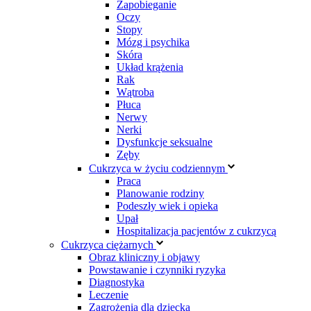
Zapobieganie
Oczy
Stopy
Mózg i psychika
Skóra
Układ krążenia
Rak
Wątroba
Płuca
Nerwy
Nerki
Dysfunkcje seksualne
Zęby
Cukrzyca w życiu codziennym
Praca
Planowanie rodziny
Podeszły wiek i opieka
Upał
Hospitalizacja pacjentów z cukrzycą
Cukrzyca ciężarnych
Obraz kliniczny i objawy
Powstawanie i czynniki ryzyka
Diagnostyka
Leczenie
Zagrożenia dla dziecka