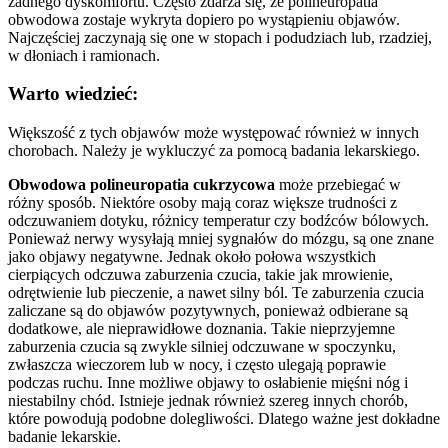
żadnego dyskomfortu. Często zdarza się, że polineuropatia
obwodowa zostaje wykryta dopiero po wystąpieniu objawów.
Najczęściej zaczynają się one w stopach i podudziach lub, rzadziej,
w dłoniach i ramionach.
Warto wiedzieć:
Większość z tych objawów może występować również w innych
chorobach. Należy je wykluczyć za pomocą badania lekarskiego.
Obwodowa polineuropatia cukrzycowa
może przebiegać w
różny sposób. Niektóre osoby mają coraz większe trudności z
odczuwaniem dotyku, różnicy temperatur czy bodźców bólowych.
Ponieważ nerwy wysyłają mniej sygnałów do mózgu, są one znane
jako objawy negatywne. Jednak około połowa wszystkich
cierpiących odczuwa zaburzenia czucia, takie jak mrowienie,
odrętwienie lub pieczenie, a nawet silny ból. Te zaburzenia czucia
zaliczane są do objawów pozytywnych, ponieważ odbierane są
dodatkowe, ale nieprawidłowe doznania. Takie nieprzyjemne
zaburzenia czucia są zwykle silniej odczuwane w spoczynku,
zwłaszcza wieczorem lub w nocy, i często ulegają poprawie
podczas ruchu. Inne możliwe objawy to osłabienie mięśni nóg i
niestabilny chód. Istnieje jednak również szereg innych chorób,
które powodują podobne dolegliwości. Dlatego ważne jest dokładne
badanie lekarskie.