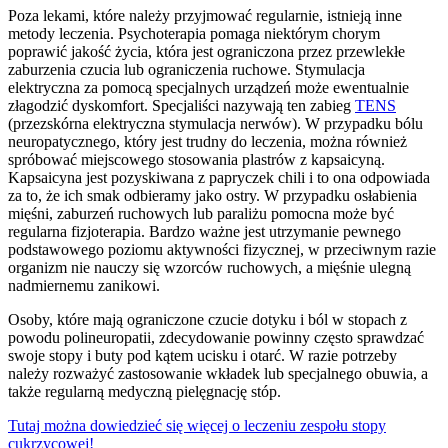
Poza lekami, które należy przyjmować regularnie, istnieją inne
metody leczenia. Psychoterapia pomaga niektórym chorym
poprawić jakość życia, która jest ograniczona przez przewlekłe
zaburzenia czucia lub ograniczenia ruchowe. Stymulacja
elektryczna za pomocą specjalnych urządzeń może ewentualnie
złagodzić dyskomfort. Specjaliści nazywają ten zabieg
TENS
(przezskórna elektryczna stymulacja nerwów). W przypadku bólu
neuropatycznego, który jest trudny do leczenia, można również
spróbować miejscowego stosowania plastrów z kapsaicyną.
Kapsaicyna jest pozyskiwana z papryczek chili i to ona odpowiada
za to, że ich smak odbieramy jako ostry. W przypadku osłabienia
mięśni, zaburzeń ruchowych lub paraliżu pomocna może być
regularna fizjoterapia. Bardzo ważne jest utrzymanie pewnego
podstawowego poziomu aktywności fizycznej, w przeciwnym razie
organizm nie nauczy się wzorców ruchowych, a mięśnie ulegną
nadmiernemu zanikowi.
Osoby, które mają ograniczone czucie dotyku i ból w stopach z
powodu polineuropatii, zdecydowanie powinny często sprawdzać
swoje stopy i buty pod kątem ucisku i otarć. W razie potrzeby
należy rozważyć zastosowanie wkładek lub specjalnego obuwia, a
także regularną medyczną pielęgnację stóp.
Tutaj można dowiedzieć się więcej o leczeniu zespołu stopy
cukrzycowej!