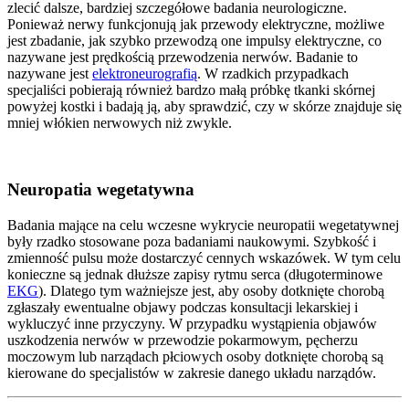
zlecić dalsze, bardziej szczegółowe badania neurologiczne.
Ponieważ nerwy funkcjonują jak przewody elektryczne, możliwe
jest zbadanie, jak szybko przewodzą one impulsy elektryczne, co
nazywane jest prędkością przewodzenia nerwów. Badanie to
nazywane jest
elektroneurografią
. W rzadkich przypadkach
specjaliści pobierają również bardzo małą próbkę tkanki skórnej
powyżej kostki i badają ją, aby sprawdzić, czy w skórze znajduje się
mniej włókien nerwowych niż zwykle.
Neuropatia wegetatywna
Badania mające na celu wczesne wykrycie neuropatii wegetatywnej
były rzadko stosowane poza badaniami naukowymi. Szybkość i
zmienność pulsu może dostarczyć cennych wskazówek. W tym celu
konieczne są jednak dłuższe zapisy rytmu serca (długoterminowe
EKG
). Dlatego tym ważniejsze jest, aby osoby dotknięte chorobą
zgłaszały ewentualne objawy podczas konsultacji lekarskiej i
wykluczyć inne przyczyny. W przypadku wystąpienia objawów
uszkodzenia nerwów w przewodzie pokarmowym, pęcherzu
moczowym lub narządach płciowych osoby dotknięte chorobą są
kierowane do specjalistów w zakresie danego układu narządów.