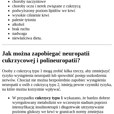
choroby naczyniowe
choroby oczu i nerek związane z cukrzycą
podwyższony poziom lipidów we krwi
wysokie ciśnienie krwi
palenie tytoniu
alkohol
brak ruchu
nadwaga
niewłaściwa dieta.
Jak można zapobiegać neuropatii
cukrzycowej i polineuropatii?
Osoby z cukrzycą typu 1 mogą zrobić kilka rzeczy, aby zmniejszyć
ryzyko wystąpienia neuropatii lub spowolnić postęp uszkodzenia
nerwów. Chociaż nie można bezpośrednio zapobiec wystąpieniu
neuropatii u osób z cukrzycą typu 2, istnieją pewne czynniki ryzyka,
na które można korzystnie wpływać.
W przypadku
cukrzycy typu 1
wykazano, że bardzo dobrze
wyregulowany metabolizm we wczesnym stadium poprzez
intensyfikację insulinoterapii i długotrwałe utrzymywanie
poziomu glukozy we krwi w granicach normy zmniejsza