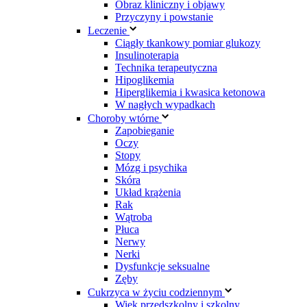
Obraz kliniczny i objawy
Przyczyny i powstanie
Leczenie
Ciągły tkankowy pomiar glukozy
Insulinoterapia
Technika terapeutyczna
Hipoglikemia
Hiperglikemia i kwasica ketonowa
W nagłych wypadkach
Choroby wtórne
Zapobieganie
Oczy
Stopy
Mózg i psychika
Skóra
Układ krążenia
Rak
Wątroba
Płuca
Nerwy
Nerki
Dysfunkcje seksualne
Zęby
Cukrzyca w życiu codziennym
Wiek przedszkolny i szkolny