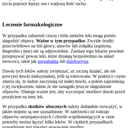
życia poprzez lepszy sen i większą ilość ruchu.
Leczenie farmakologiczne
W przypadku zaburzeń czucia i bólu niektóre leki mogą pomóc
złagodzić objawy.
Ważne w tym przypadku
: Zwykłe środki
przeciwbólowe na ból głowy, stawów lub żołądka (aspiryna,
ibuprofen i inne) nie są odpowiednie. Zamiast tego lekarze powinni
przepisywać pewne leki, które działają bezpośrednio na układ
nerwowy, takie jak
pregabalina
lub
duloksetyna
.
Dawki tych leków należy zwiększać, aż zaczną działać, ale nie
powyżej dawki maksymalnej, jeśli są tolerowane. W praktyce często
zdarza się, że ludzie zaczynają od małej dawki, a potem zapominają
o jej zwiększeniu, mimo że nie nastąpiło jeszcze złagodzenie
objawów. Dlatego ważne jest, aby wyczerpać możliwe dawki przed
przejściem na inny lek.
W przypadku
skutków ubocznych
należy dokładnie rozważyć, w
jakim stopniu są one uzasadnione. W zależności od rodzaju
objawów neuropatycznych i chorób współistniejących w razie
potrzeby można łączyć kilka leków. W ciężkich przypadkach
uzasadnione jest również stosowanie morfiny.