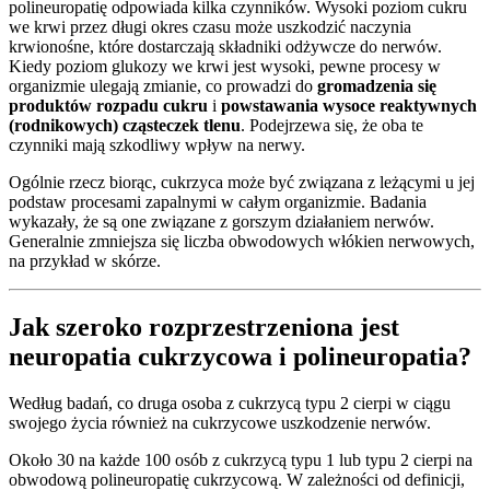
polineuropatię odpowiada kilka czynników. Wysoki poziom cukru
we krwi przez długi okres czasu może uszkodzić naczynia
krwionośne, które dostarczają składniki odżywcze do nerwów.
Kiedy poziom glukozy we krwi jest wysoki, pewne procesy w
organizmie ulegają zmianie, co prowadzi do
gromadzenia się
produktów rozpadu cukru
i
powstawania wysoce reaktywnych
(rodnikowych) cząsteczek tlenu
. Podejrzewa się, że oba te
czynniki mają szkodliwy wpływ na nerwy.
Ogólnie rzecz biorąc, cukrzyca może być związana z leżącymi u jej
podstaw procesami zapalnymi w całym organizmie. Badania
wykazały, że są one związane z gorszym działaniem nerwów.
Generalnie zmniejsza się liczba obwodowych włókien nerwowych,
na przykład w skórze.
Jak szeroko rozprzestrzeniona jest
neuropatia cukrzycowa i polineuropatia?
Według badań, co druga osoba z cukrzycą typu 2 cierpi w ciągu
swojego życia również na cukrzycowe uszkodzenie nerwów.
Około 30 na każde 100 osób z cukrzycą typu 1 lub typu 2 cierpi na
obwodową polineuropatię cukrzycową. W zależności od definicji,