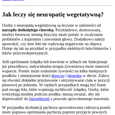
Jak leczy się neuropatię wegetatywną?
Osoby z neuropatią wegetatywną są leczone w zależności od
narządu dotkniętego chorobą
. Przykładowo, dostosowany,
niezbyt forsowny trening fizyczny może pomóc w zwalczaniu
problemów z krążeniem i zawrotami głowy. Dodatkowo należy
sprawdzić, czy inne leki nie wpływają negatywnie na objawy.
Dzieje się tak na przykład w przypadku niektórych beta-blokerów i
leków przeciwdepresyjnych.
Jeśli opróżnianie żołądka lub trawienie w jelitach nie funkcjonuje
już prawidłowo, indywidualna terapia żywieniowa może stanowić
wsparcie. Pomóc może rozłożenie żywności na kilka mniejszych
posiłków i zmniejszenie ilości
tłuszczu
i
błonnika
w diecie. Zaleca
się również dokładne przeżuwanie i utrzymywanie ciała w pozycji
pionowej po jedzeniu. W ciężkich przypadkach mogą być brane
pod uwagę leki, które wspierają ruchliwość żołądka. Osoby, które
wstrzykują insulinę podczas posiłku, muszą uważać, aby nie
doprowadzić do
hipoglikemii
z powodu spowolnionego trawienia.
W przypadku dysfunkcji pęcherza spowodowanej cukrzycą pomóc
może poprawa opróżniania pęcherza poprzez przyjęcie pewnych