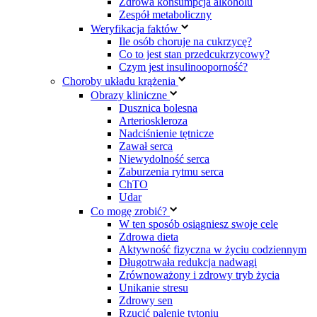
Zdrowa konsumpcja alkoholu
Zespół metaboliczny
Weryfikacja faktów
Ile osób choruje na cukrzycę?
Co to jest stan przedcukrzycowy?
Czym jest insulinooporność?
Choroby układu krążenia
Obrazy kliniczne
Dusznica bolesna
Arterioskleroza
Nadciśnienie tętnicze
Zawał serca
Niewydolność serca
Zaburzenia rytmu serca
ChTO
Udar
Co mogę zrobić?
W ten sposób osiągniesz swoje cele
Zdrowa dieta
Aktywność fizyczna w życiu codziennym
Długotrwała redukcja nadwagi
Zrównoważony i zdrowy tryb życia
Unikanie stresu
Zdrowy sen
Rzucić palenie tytoniu