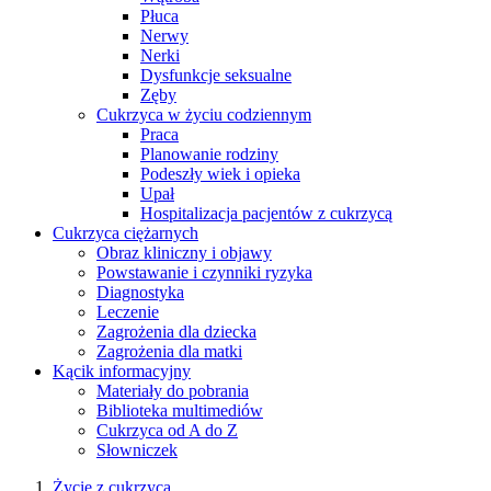
Płuca
Nerwy
Nerki
Dysfunkcje seksualne
Zęby
Cukrzyca w życiu codziennym
Praca
Planowanie rodziny
Podeszły wiek i opieka
Upał
Hospitalizacja pacjentów z cukrzycą
Cukrzyca ciężarnych
Obraz kliniczny i objawy
Powstawanie i czynniki ryzyka
Diagnostyka
Leczenie
Zagrożenia dla dziecka
Zagrożenia dla matki
Kącik informacyjny
Materiały do pobrania
Biblioteka multimediów
Cukrzyca od A do Z
Słowniczek
Życie z cukrzycą