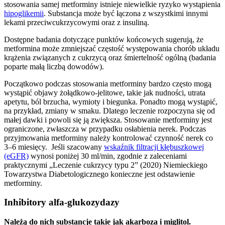
stosowania samej metforminy istnieje niewielkie ryzyko wystąpienia
hipoglikemii
. Substancja może być łączona z wszystkimi innymi
lekami przeciwcukrzycowymi oraz z insuliną.
Dostępne badania dotyczące punktów końcowych sugerują, że
metformina może zmniejszać częstość występowania chorób układu
krążenia związanych z cukrzycą oraz śmiertelność ogólną (badania
poparte małą liczbą dowodów).
Początkowo podczas stosowania metforminy bardzo często mogą
wystąpić objawy żołądkowo-jelitowe, takie jak nudności, utrata
apetytu, ból brzucha, wymioty i biegunka. Ponadto mogą wystąpić,
na przykład, zmiany w smaku. Dlatego leczenie rozpoczyna się od
małej dawki i powoli się ją zwiększa. Stosowanie metforminy jest
ograniczone, zwłaszcza w przypadku osłabienia nerek. Podczas
przyjmowania metforminy należy kontrolować czynność nerek co
3–6 miesięcy. Jeśli szacowany
wskaźnik filtracji kłębuszkowej
(eGFR)
wynosi poniżej 30 ml/min, zgodnie z zaleceniami
praktycznymi „Leczenie cukrzycy typu 2” (2020) Niemieckiego
Towarzystwa Diabetologicznego konieczne jest odstawienie
metforminy.
Inhibitory alfa-glukozydazy
Należą do nich substancje takie jak akarboza i miglitol.