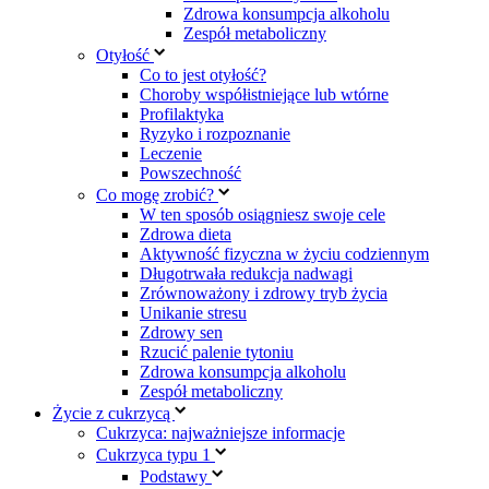
Zdrowa konsumpcja alkoholu
Zespół metaboliczny
Otyłość
Co to jest otyłość?
Choroby współistniejące lub wtórne
Profilaktyka
Ryzyko i rozpoznanie
Leczenie
Powszechność
Co mogę zrobić?
W ten sposób osiągniesz swoje cele
Zdrowa dieta
Aktywność fizyczna w życiu codziennym
Długotrwała redukcja nadwagi
Zrównoważony i zdrowy tryb życia
Unikanie stresu
Zdrowy sen
Rzucić palenie tytoniu
Zdrowa konsumpcja alkoholu
Zespół metaboliczny
Życie z cukrzycą
Cukrzyca: najważniejsze informacje
Cukrzyca typu 1
Podstawy