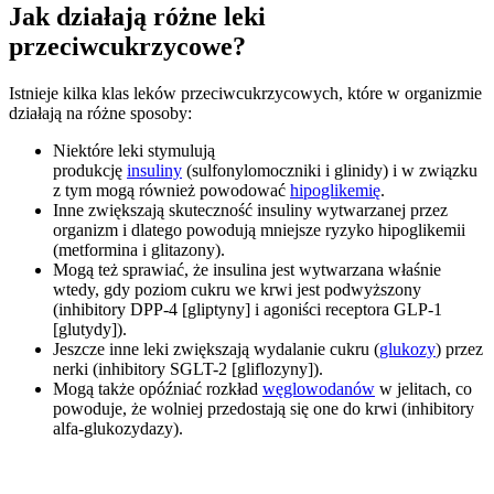
Jak działają różne leki
przeciwcukrzycowe?
Istnieje kilka klas leków przeciwcukrzycowych, które w organizmie
działają na różne sposoby:
Niektóre leki stymulują
produkcję
insuliny
(sulfonylomoczniki i glinidy) i w związku
z tym mogą również powodować
hipoglikemię
.
Inne zwiększają skuteczność insuliny wytwarzanej przez
organizm i dlatego powodują mniejsze ryzyko hipoglikemii
(metformina i glitazony).
Mogą też sprawiać, że insulina jest wytwarzana właśnie
wtedy, gdy poziom cukru we krwi jest podwyższony
(inhibitory DPP-4 [gliptyny] i agoniści receptora GLP-1
[glutydy]).
Jeszcze inne leki zwiększają wydalanie cukru (
glukozy
) przez
nerki (inhibitory SGLT-2 [gliflozyny]).
Mogą także opóźniać rozkład
węglowodanów
w jelitach, co
powoduje, że wolniej przedostają się one do krwi (inhibitory
alfa-glukozydazy).