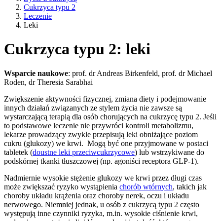
Cukrzyca typu 2
Leczenie
Leki
Cukrzyca typu 2: leki
Wsparcie naukowe
: prof. dr Andreas Birkenfeld, prof. dr Michael
Roden, dr Theresia Sarabhai
Zwiększenie aktywności fizycznej, zmiana diety i podejmowanie
innych działań związanych ze stylem życia nie zawsze są
wystarczającą terapią dla osób chorujących na cukrzycę typu 2. Jeśli
to podstawowe leczenie nie przywróci kontroli metabolizmu,
lekarze prowadzący zwykle przepisują leki obniżające poziom
cukru (glukozy) we krwi. Mogą być one przyjmowane w postaci
tabletek (
doustne leki przeciwcukrzycowe
) lub wstrzykiwane do
podskórnej tkanki tłuszczowej (np. agoniści receptora GLP-1).
Nadmiernie wysokie stężenie glukozy we krwi przez długi czas
może zwiększać ryzyko wystąpienia
chorób wtórnych
, takich jak
choroby układu krążenia oraz choroby nerek, oczu i układu
nerwowego. Niemniej jednak, u osób z cukrzycą typu 2 często
występują inne czynniki ryzyka, m.in. wysokie ciśnienie krwi,