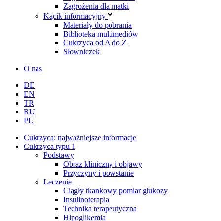
Zagrożenia dla matki
Kącik informacyjny
Materiały do pobrania
Biblioteka multimediów
Cukrzyca od A do Z
Słowniczek
O nas
DE
EN
TR
RU
PL
Cukrzyca: najważniejsze informacje
Cukrzyca typu 1
Podstawy
Obraz kliniczny i objawy
Przyczyny i powstanie
Leczenie
Ciągły tkankowy pomiar glukozy
Insulinoterapia
Technika terapeutyczna
Hipoglikemia