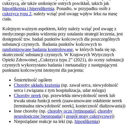
cukrzycą, ale także uniknięcie ostrych powikłań, takich jak
hipoglikemia i hiperglikemia
. Ponadto, w przypadku osób z
cukrzycą typu 2
, należy wziąć pod uwagę wpływ leku na masę
ciała.
Kolejnym ważnym aspektem, który należy wziąć pod uwagę z
medycznego punktu widzenia przy ustalaniu strategii leczenia, jest
dostępność tzw. badań punktów końcowych dla poszczególnych
substancji czynnych. Badania punktów końcowych to
randomizowane badania kontrolowane
, w których bada się np.
skuteczność substancji czynnych. W Krajowych Wytycznych
Opieki Zdrowotnej „Cukrzyca typu 2” (2021), do oceny substancji
czynnych wykorzystano badania i metaanalizy z następującymi
punktami końcowymi istotnymi dla pacjenta:
Śmiertelność ogółem
Choroby układu krążenia
(np. zawał serca, niewydolność
serca i związana z tym hospitalizacja, udar mózgu)
Choroby nerek
(np. przewlekła niewydolność nerek lub
trwała utrata funkcji nerek (zaawansowane osłabienie nerek
[terminalna niewydolność nerek], konieczność dializowania))
Inne choroby (np.
choroby oczu [retinopatia]
,
choroby
neurologiczne [neuropatia]
i
zespół stopy cukrzycowej
)
Niepożądane reakcje na leki (np.
hipoglikemia
)