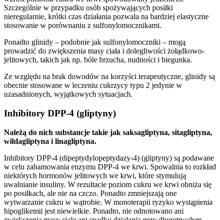
Szczególnie w przypadku osób spożywających posiłki
nieregularnie, krótki czas działania pozwala na bardziej elastyczne
stosowanie w porównaniu z sulfonylomocznikami.
Ponadto glinidy – podobnie jak sulfonylomoczniki – mogą
prowadzić do zwiększenia masy ciała i dolegliwości żołądkowo-
jelitowych, takich jak np. bóle brzucha, nudności i biegunka.
Ze względu na brak dowodów na korzyści terapeutyczne, glinidy są
obecnie stosowane w leczeniu cukrzycy typu 2 jedynie w
uzasadnionych, wyjątkowych sytuacjach.
Inhibitory DPP-4 (gliptyny)
Należą do nich substancje takie jak saksagliptyna, sitagliptyna,
wildagliptyna i linagliptyna.
Inhibitory DPP-4 (dipeptydylopeptydazy-4) (gliptyny) są podawane
w celu zahamowania enzymu DPP-4 we krwi. Spowalnia to rozkład
niektórych hormonów jelitowych we krwi, które stymulują
uwalnianie insuliny. W rezultacie poziom cukru we krwi obniża się
po posiłkach, ale nie na czczo. Ponadto zmniejszają one
wytwarzanie cukru w wątrobie. W monoterapii ryzyko wystąpienia
hipoglikemii jest niewielkie. Ponadto, nie odnotowano ani
zwiększenia masy ciała ani spadku działania przy długotrwałym