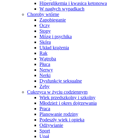
Hiperglikemia i kwasica ketonowa
W nagłych wypadkach
Choroby wtórne
Zapobieganie
Oczy
Stopy
Mózg i psychika
Skóra
Układ krążenia
Rak
Wątroba
Płuca
Nerwy
Nerki
Dysfunkcje seksualne
Zęby
Cukrzyca w życiu codziennym
Wiek przedszkolny i szkolny
Młodzież i okres dojrzewania
Praca
Planowanie rodziny
Podeszły wiek i opieka
Odżywianie
Sport
Upał