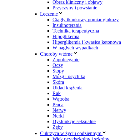
Obraz kliniczny i objawy
Przyczyny i powstanie
Leczenie
Ciągły tkankowy pomiar glukozy
Insulinoterapia
Technika terapeutyczna
Hipoglikemia
Hiperglikemia i kwasica ketonowa
W nagłych wypadkach
Choroby wtórne
Zapobieganie
Oczy
Stopy
Mózg i psychika
Skóra
Układ krążenia
Rak
Wątroba
Płuca
Nerwy
Nerki
Dysfunkcje seksualne
Zęby
Cukrzyca w życiu codziennym
Wiek przedszkolny i szkolny