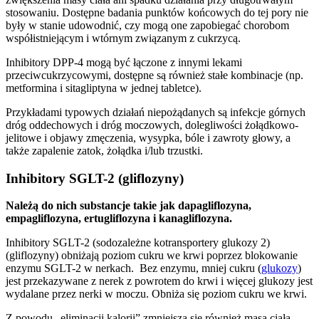
stosowaniu. Dostępne badania punktów końcowych do tej pory nie
były w stanie udowodnić, czy mogą one zapobiegać chorobom
współistniejącym i wtórnym związanym z cukrzycą.
Inhibitory DPP-4 mogą być łączone z innymi lekami
przeciwcukrzycowymi, dostępne są również stałe kombinacje (np.
metformina i sitagliptyna w jednej tabletce).
Przykładami typowych działań niepożądanych są infekcje górnych
dróg oddechowych i dróg moczowych, dolegliwości żołądkowo-
jelitowe i objawy zmęczenia, wysypka, bóle i zawroty głowy, a
także zapalenie zatok, żołądka i/lub trzustki.
Inhibitory SGLT-2 (gliflozyny)
Należą do nich substancje takie jak dapagliflozyna,
empagliflozyna, ertugliflozyna i kanagliflozyna.
Inhibitory SGLT-2 (sodozależne kotransportery glukozy 2)
(gliflozyny) obniżają poziom cukru we krwi poprzez blokowanie
enzymu SGLT-2 w nerkach. Bez enzymu, mniej cukru (
glukozy
)
jest przekazywane z nerek z powrotem do krwi i więcej glukozy jest
wydalane przez nerki w moczu. Obniża się poziom cukru we krwi.
Z powodu „eliminacji kalorii” zmniejsza się również masa ciała.