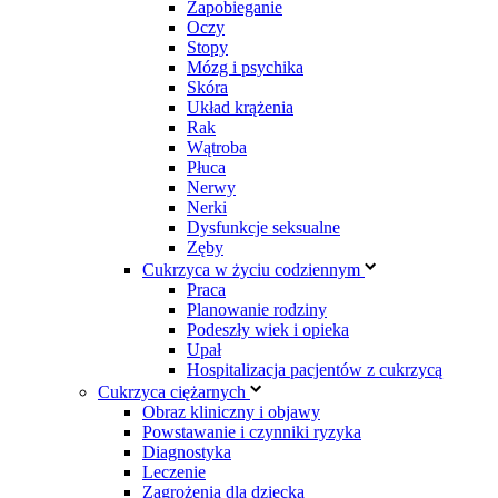
Zapobieganie
Oczy
Stopy
Mózg i psychika
Skóra
Układ krążenia
Rak
Wątroba
Płuca
Nerwy
Nerki
Dysfunkcje seksualne
Zęby
Cukrzyca w życiu codziennym
Praca
Planowanie rodziny
Podeszły wiek i opieka
Upał
Hospitalizacja pacjentów z cukrzycą
Cukrzyca ciężarnych
Obraz kliniczny i objawy
Powstawanie i czynniki ryzyka
Diagnostyka
Leczenie
Zagrożenia dla dziecka