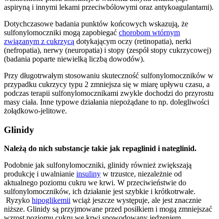
aspiryną i innymi lekami przeciwbólowymi oraz antykoagulantami).
Dotychczasowe badania punktów końcowych wskazują, że
sulfonylomoczniki mogą zapobiegać
chorobom wtórnym
związanym z cukrzycą
dotykającym oczy (retinopatia), nerki
(nefropatia), nerwy (neuropatia) i stopy (zespół stopy cukrzycowej)
(badania poparte niewielką liczbą dowodów).
Przy długotrwałym stosowaniu skuteczność sulfonylomoczników w
przypadku cukrzycy typu 2 zmniejsza się w miarę upływu czasu, a
podczas terapii sulfonylomocznikami zwykle dochodzi do przyrostu
masy ciała. Inne typowe działania niepożądane to np. dolegliwości
żołądkowo-jelitowe.
Glinidy
Należą do nich substancje takie jak repaglinid i nateglinid.
Podobnie jak sulfonylomoczniki, glinidy również zwiększają
produkcję i uwalnianie
insuliny
w trzustce, niezależnie od
aktualnego poziomu cukru we krwi. W przeciwieństwie do
sulfonylomoczników, ich działanie jest szybkie i krótkotrwałe.
Ryzyko
hipoglikemii
wciąż jeszcze występuje, ale jest znacznie
niższe. Glinidy są przyjmowane przed posiłkiem i mogą zmniejszać
wzrost poziomu cukru we krwi spowodowany jedzeniem.