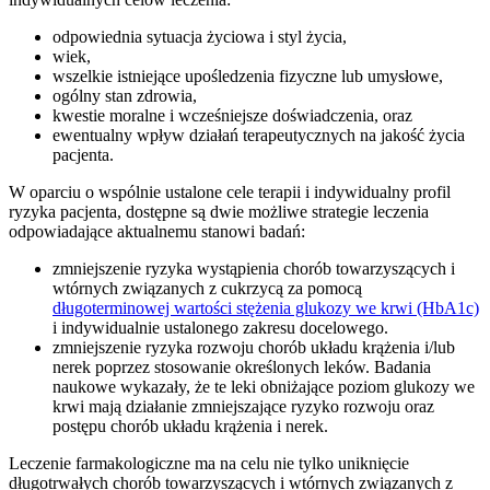
odpowiednia sytuacja życiowa i styl życia,
wiek,
wszelkie istniejące upośledzenia fizyczne lub umysłowe,
ogólny stan zdrowia,
kwestie moralne i wcześniejsze doświadczenia, oraz
ewentualny wpływ działań terapeutycznych na jakość życia
pacjenta.
W oparciu o wspólnie ustalone cele terapii i indywidualny profil
ryzyka pacjenta, dostępne są dwie możliwe strategie leczenia
odpowiadające aktualnemu stanowi badań:
zmniejszenie ryzyka wystąpienia chorób towarzyszących i
wtórnych związanych z cukrzycą za pomocą
długoterminowej wartości stężenia glukozy we krwi (HbA1c)
i indywidualnie ustalonego zakresu docelowego.
zmniejszenie ryzyka rozwoju chorób układu krążenia i/lub
nerek poprzez stosowanie określonych leków. Badania
naukowe wykazały, że te leki obniżające poziom glukozy we
krwi mają działanie zmniejszające ryzyko rozwoju oraz
postępu chorób układu krążenia i nerek.
Leczenie farmakologiczne ma na celu nie tylko uniknięcie
długotrwałych chorób towarzyszących i wtórnych związanych z