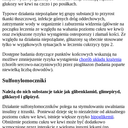
glukozy we krwi na czczo i po posiłkach.
Typowe działania niepożądane tej grupy substancji to przyrost
tkanki tłuszczowej, infekcje górnych dróg oddechowych,
zatrzymanie wody w organizmie i zaburzenia widzenia (głównie na
początku leczenia ze względu na wahania poziomu cukru we krwi)
oraz zwiększone ryzyko wystąpienia osteoporozy i złamań kości. Ze
względu na działania niepożądane, glitazony są obecnie stosowane
tylko w wyjątkowych sytuacjach w leczeniu cukrzycy typu 2.
Dostępne badania dotyczące punktów końcowych wskazują na
możliwe zmniejszenie ryzyka wystąpienia
chorób układu krążenia
(chorób sercowo-naczyniowych) przez pioglitazon (badania poparte
niewielką liczbą dowodów).
Sulfonylomoczniki
Należą do nich substancje takie jak glibenklamid, glimepiryd,
gliklazyd i glipizyd.
Działanie sulfonylomoczników polega na stymulowaniu uwalniania
insuliny z trzustki. Ponieważ dzieje się to niezależnie od aktualnego
poziomu cukru we krwi, istnieje większe ryzyko
hipoglikemii
.
Obniżenie poziomu cukru we krwi może być dodatkowo
wzmocnione przez interakcje z wieloma innymi lekami (np.