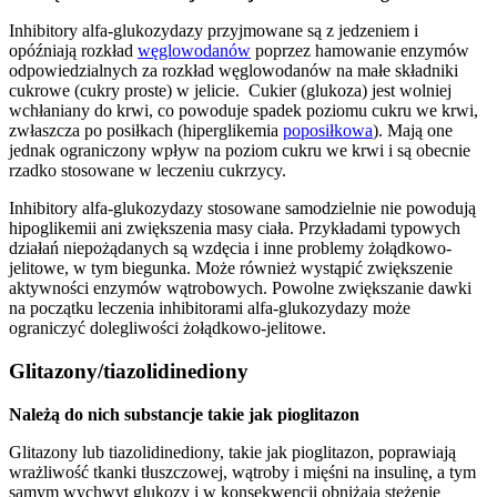
Inhibitory alfa-glukozydazy przyjmowane są z jedzeniem i
opóźniają rozkład
węglowodanów
poprzez hamowanie enzymów
odpowiedzialnych za rozkład węglowodanów na małe składniki
cukrowe (cukry proste) w jelicie. Cukier (glukoza) jest wolniej
wchłaniany do krwi, co powoduje spadek poziomu cukru we krwi,
zwłaszcza po posiłkach (hiperglikemia
poposiłkowa
). Mają one
jednak ograniczony wpływ na poziom cukru we krwi i są obecnie
rzadko stosowane w leczeniu cukrzycy.
Inhibitory alfa-glukozydazy stosowane samodzielnie nie powodują
hipoglikemii ani zwiększenia masy ciała. Przykładami typowych
działań niepożądanych są wzdęcia i inne problemy żołądkowo-
jelitowe, w tym biegunka. Może również wystąpić zwiększenie
aktywności enzymów wątrobowych. Powolne zwiększanie dawki
na początku leczenia inhibitorami alfa-glukozydazy może
ograniczyć dolegliwości żołądkowo-jelitowe.
Glitazony/tiazolidinediony
Należą do nich substancje takie jak pioglitazon
Glitazony lub tiazolidinediony, takie jak pioglitazon, poprawiają
wrażliwość tkanki tłuszczowej, wątroby i mięśni na insulinę, a tym
samym wychwyt glukozy i w konsekwencji obniżają stężenie