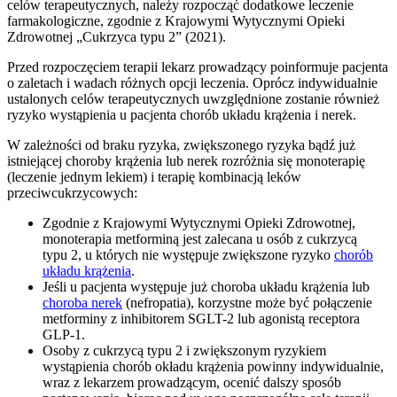
celów terapeutycznych, należy rozpocząć dodatkowe leczenie
farmakologiczne, zgodnie z Krajowymi Wytycznymi Opieki
Zdrowotnej „Cukrzyca typu 2” (2021).
Przed rozpoczęciem terapii lekarz prowadzący poinformuje pacjenta
o zaletach i wadach różnych opcji leczenia. Oprócz indywidualnie
ustalonych celów terapeutycznych uwzględnione zostanie również
ryzyko wystąpienia u pacjenta chorób układu krążenia i nerek.
W zależności od braku ryzyka, zwiększonego ryzyka bądź już
istniejącej choroby krążenia lub nerek rozróżnia się monoterapię
(leczenie jednym lekiem) i terapię kombinacją leków
przeciwcukrzycowych:
Zgodnie z Krajowymi Wytycznymi Opieki Zdrowotnej,
monoterapia metforminą jest zalecana u osób z cukrzycą
typu 2, u których nie występuje zwiększone ryzyko
chorób
układu krążenia
.
Jeśli u pacjenta występuje już choroba układu krążenia lub
choroba nerek
(nefropatia), korzystne może być połączenie
metforminy z inhibitorem SGLT-2 lub agonistą receptora
GLP-1.
Osoby z cukrzycą typu 2 i zwiększonym ryzykiem
wystąpienia chorób okładu krążenia powinny indywidualnie,
wraz z lekarzem prowadzącym, ocenić dalszy sposób