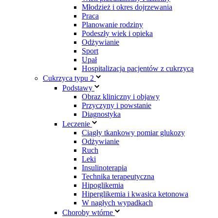
Młodzież i okres dojrzewania
Praca
Planowanie rodziny
Podeszły wiek i opieka
Odżywianie
Sport
Upał
Hospitalizacja pacjentów z cukrzycą
Cukrzyca typu 2
Podstawy
Obraz kliniczny i objawy
Przyczyny i powstanie
Diagnostyka
Leczenie
Ciągły tkankowy pomiar glukozy
Odżywianie
Ruch
Leki
Insulinoterapia
Technika terapeutyczna
Hipoglikemia
Hiperglikemia i kwasica ketonowa
W nagłych wypadkach
Choroby wtórne