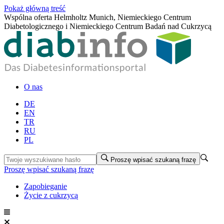
Pokaż główną treść
Wspólna oferta Helmholtz Munich, Niemieckiego Centrum
Diabetologicznego i Niemieckiego Centrum Badań nad Cukrzycą
O nas
DE
EN
TR
RU
PL
Proszę wpisać szukaną frazę
Proszę wpisać szukaną frazę
Zapobieganie
Życie z cukrzycą