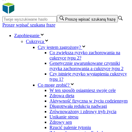
Proszę wpisać szukaną frazę
Proszę wpisać szukaną frazę
Zapobieganie
Cukrzyca
Czy jestem zagrożony?
Co zwiększa ryzyko zachorowania na
cukrzycę typu 2?
Genetycznie uwarunkowane czynniki
ryzyka zachorowania a cukrzycę typu 2
Czy istnieje ryzyko wystąpienia cukrzycy
typu 1?
Co mogę zrobić?
W ten sposób osiągniesz swoje cele
Zdrowa dieta
Aktywność fizyczna w życiu codziennym
Długotrwała redukcja nadwagi
Zrównoważony i zdrowy tryb życia
Unikanie stresu
Zdrowy sen
Rzucić palenie tytoniu