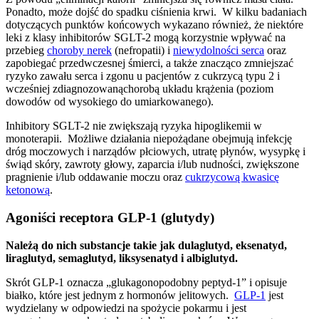
Ponadto, może dojść do spadku ciśnienia krwi. W kilku badaniach
dotyczących punktów końcowych wykazano również, że niektóre
leki z klasy inhibitorów SGLT-2 mogą korzystnie wpływać na
przebieg
choroby nerek
(nefropatii) i
niewydolności serca
oraz
zapobiegać przedwczesnej śmierci, a także znacząco zmniejszać
ryzyko zawału serca i zgonu u pacjentów z cukrzycą typu 2 i
wcześniej zdiagnozowanąchorobą układu krążenia (poziom
dowodów od wysokiego do umiarkowanego).
Inhibitory SGLT-2 nie zwiększają ryzyka hipoglikemii w
monoterapii. Możliwe działania niepożądane obejmują infekcję
dróg moczowych i narządów płciowych, utratę płynów, wysypkę i
świąd skóry, zawroty głowy, zaparcia i/lub nudności, zwiększone
pragnienie i/lub oddawanie moczu oraz
cukrzycową kwasicę
ketonową
.
Agoniści receptora GLP-1 (glutydy)
Należą do nich substancje takie jak dulaglutyd, eksenatyd,
liraglutyd, semaglutyd, liksysenatyd i albiglutyd.
Skrót GLP-1 oznacza „glukagonopodobny peptyd-1” i opisuje
białko, które jest jednym z hormonów jelitowych.
GLP-1
jest
wydzielany w odpowiedzi na spożycie pokarmu i jest