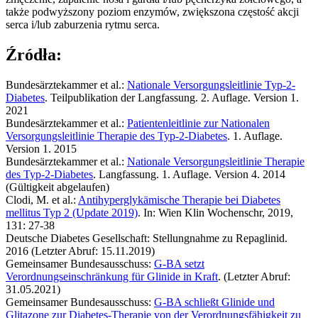
także podwyższony poziom enzymów, zwiększona częstość akcji
serca i/lub zaburzenia rytmu serca.
Źródła:
Bundesärztekammer et al.:
Nationale Versorgungsleitlinie Typ-2-
Diabetes
. Teilpublikation der Langfassung. 2. Auflage. Version 1.
2021
Bundesärztekammer et al.:
Patientenleitlinie zur Nationalen
Versorgungsleitlinie Therapie des Typ-2-Diabetes
. 1. Auflage.
Version 1. 2015
Bundesärztekammer et al.:
Nationale Versorgungsleitlinie Therapie
des Typ-2-Diabetes
. Langfassung. 1. Auflage. Version 4. 2014
(Gültigkeit abgelaufen)
Clodi, M. et al.:
Antihyperglykämische Therapie bei Diabetes
mellitus Typ 2 (Update 2019)
. In: Wien Klin Wochenschr, 2019,
131: 27-38
Deutsche Diabetes Gesellschaft: Stellungnahme zu Repaglinid.
2016 (Letzter Abruf: 15.11.2019)
Gemeinsamer Bundesausschuss:
G-BA setzt
Verordnungseinschränkung für Glinide in Kraft
. (Letzter Abruf:
31.05.2021)
Gemeinsamer Bundesausschuss:
G-BA schließt Glinide und
Glitazone zur Diabetes-Therapie von der Verordnungsfähigkeit zu