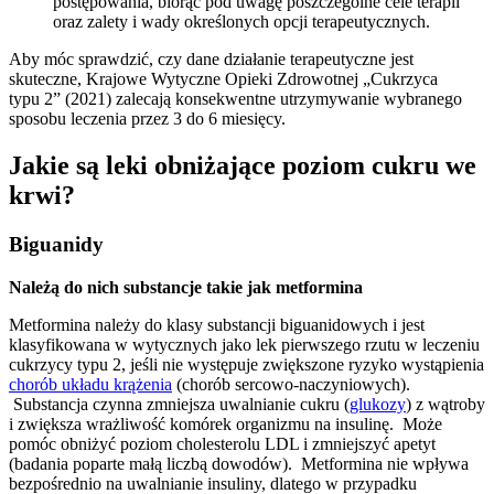
postępowania, biorąc pod uwagę poszczególne cele terapii
oraz zalety i wady określonych opcji terapeutycznych.
Aby móc sprawdzić, czy dane działanie terapeutyczne jest
skuteczne, Krajowe Wytyczne Opieki Zdrowotnej „Cukrzyca
typu 2” (2021) zalecają konsekwentne utrzymywanie wybranego
sposobu leczenia przez 3 do 6 miesięcy.
Jakie są leki obniżające poziom cukru we
krwi?
Biguanidy
Należą do nich substancje takie jak metformina
Metformina należy do klasy substancji biguanidowych i jest
klasyfikowana w wytycznych jako lek pierwszego rzutu w leczeniu
cukrzycy typu 2, jeśli nie występuje zwiększone ryzyko wystąpienia
chorób układu krążenia
(chorób sercowo-naczyniowych).
Substancja czynna zmniejsza uwalnianie cukru (
glukozy
) z wątroby
i zwiększa wrażliwość komórek organizmu na insulinę. Może
pomóc obniżyć poziom cholesterolu LDL i zmniejszyć apetyt
(badania poparte małą liczbą dowodów). Metformina nie wpływa
bezpośrednio na uwalnianie insuliny, dlatego w przypadku