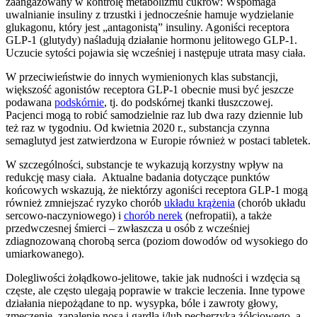
zaangażowany w kontrolę metabolizmu cukrów: Wspomaga
uwalnianie insuliny z trzustki i jednocześnie hamuje wydzielanie
glukagonu, który jest „antagonistą” insuliny. Agoniści receptora
GLP-1 (glutydy) naśladują działanie hormonu jelitowego GLP-1.
Uczucie sytości pojawia się wcześniej i następuje utrata masy ciała.
W przeciwieństwie do innych wymienionych klas substancji,
większość agonistów receptora GLP-1 obecnie musi być jeszcze
podawana
podskórnie
, tj. do podskórnej tkanki tłuszczowej.
Pacjenci mogą to robić samodzielnie raz lub dwa razy dziennie lub
też raz w tygodniu. Od kwietnia 2020 r., substancja czynna
semaglutyd jest zatwierdzona w Europie również w postaci tabletek.
W szczególności, substancje te wykazują korzystny wpływ na
redukcję masy ciała. Aktualne badania dotyczące punktów
końcowych wskazują, że niektórzy agoniści receptora GLP-1 mogą
również zmniejszać ryzyko chorób
układu krążenia
(chorób układu
sercowo-naczyniowego) i
chorób nerek
(nefropatii), a także
przedwczesnej śmierci – zwłaszcza u osób z wcześniej
zdiagnozowaną chorobą serca (poziom dowodów od wysokiego do
umiarkowanego).
Dolegliwości żołądkowo-jelitowe, takie jak nudności i wzdęcia są
częste, ale często ulegają poprawie w trakcie leczenia. Inne typowe
działania niepożądane to np. wysypka, bóle i zawroty głowy,
zmęczenie, zapalenie nosa i gardła i/lub pęcherzyka żółciowego, a