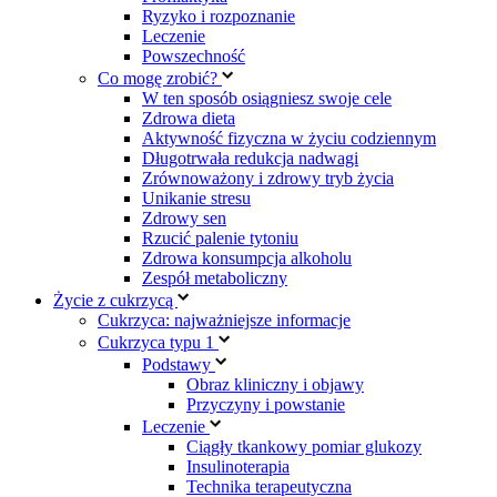
Ryzyko i rozpoznanie
Leczenie
Powszechność
Co mogę zrobić?
W ten sposób osiągniesz swoje cele
Zdrowa dieta
Aktywność fizyczna w życiu codziennym
Długotrwała redukcja nadwagi
Zrównoważony i zdrowy tryb życia
Unikanie stresu
Zdrowy sen
Rzucić palenie tytoniu
Zdrowa konsumpcja alkoholu
Zespół metaboliczny
Życie z cukrzycą
Cukrzyca: najważniejsze informacje
Cukrzyca typu 1
Podstawy
Obraz kliniczny i objawy
Przyczyny i powstanie
Leczenie
Ciągły tkankowy pomiar glukozy
Insulinoterapia
Technika terapeutyczna