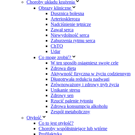
Choroby układu krążenia
Obrazy kliniczne
Dusznica bolesna
Arterioskleroza
Nadciśnienie tętnicze
Zawał serca
Niewydolność serca
Zaburzenia rytmu serca
ChTO
Udar
Co mogę zrobić?
W ten sposób osiągniesz swoje cele
Zdrowa dieta
Aktywność fizyczna w życiu codziennym
Długotrwała redukcja nadwagi
Zrównoważony i zdrowy tryb życia
Unikanie stresu
Zdrowy sen
Rzucić palenie tytoniu
Zdrowa konsumpcja alkoholu
Zespół metaboliczny
Otyłość
Co to jest otyłość?
Choroby współistniejące lub wtórne
Profilaktyka