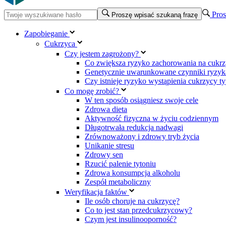
Pros
Proszę wpisać szukaną frazę
Zapobieganie
Cukrzyca
Czy jestem zagrożony?
Co zwiększa ryzyko zachorowania na cukrz
Genetycznie uwarunkowane czynniki ryzyka
Czy istnieje ryzyko wystąpienia cukrzycy t
Co mogę zrobić?
W ten sposób osiągniesz swoje cele
Zdrowa dieta
Aktywność fizyczna w życiu codziennym
Długotrwała redukcja nadwagi
Zrównoważony i zdrowy tryb życia
Unikanie stresu
Zdrowy sen
Rzucić palenie tytoniu
Zdrowa konsumpcja alkoholu
Zespół metaboliczny
Weryfikacja faktów
Ile osób choruje na cukrzycę?
Co to jest stan przedcukrzycowy?
Czym jest insulinooporność?