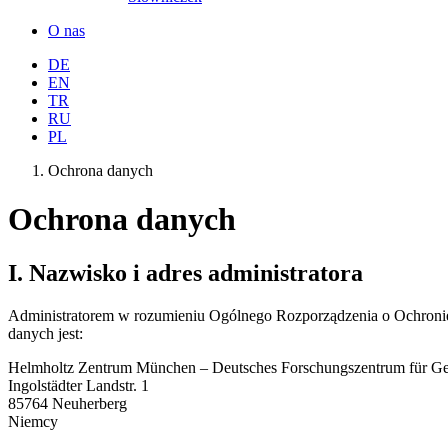
O nas
DE
EN
TR
RU
PL
Ochrona danych
Ochrona danych
I. Nazwisko i adres administratora
Administratorem w rozumieniu Ogólnego Rozporządzenia o Ochronie
danych jest:
Helmholtz Zentrum München – Deutsches Forschungszentrum für 
Ingolstädter Landstr. 1
85764 Neuherberg
Niemcy