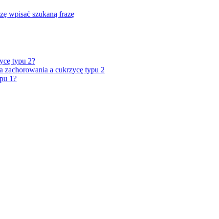
zę wpisać szukaną frazę
ycę typu 2?
 zachorowania a cukrzycę typu 2
ypu 1?