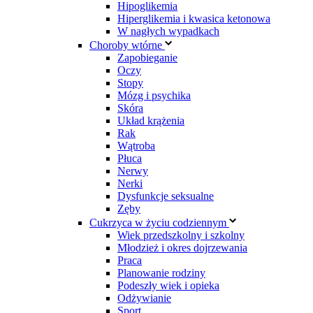
Hipoglikemia
Hiperglikemia i kwasica ketonowa
W nagłych wypadkach
Choroby wtórne
Zapobieganie
Oczy
Stopy
Mózg i psychika
Skóra
Układ krążenia
Rak
Wątroba
Płuca
Nerwy
Nerki
Dysfunkcje seksualne
Zęby
Cukrzyca w życiu codziennym
Wiek przedszkolny i szkolny
Młodzież i okres dojrzewania
Praca
Planowanie rodziny
Podeszły wiek i opieka
Odżywianie
Sport