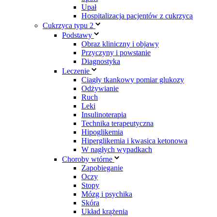
Upał
Hospitalizacja pacjentów z cukrzycą
Cukrzyca typu 2
Podstawy
Obraz kliniczny i objawy
Przyczyny i powstanie
Diagnostyka
Leczenie
Ciągły tkankowy pomiar glukozy
Odżywianie
Ruch
Leki
Insulinoterapia
Technika terapeutyczna
Hipoglikemia
Hiperglikemia i kwasica ketonowa
W nagłych wypadkach
Choroby wtórne
Zapobieganie
Oczy
Stopy
Mózg i psychika
Skóra
Układ krążenia