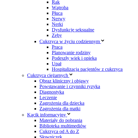
Rak
Wątroba
Płuca
Nerwy
Nerki
Dysfunkcje seksualne
Zęby
Cukrzyca w życiu codziennym
Praca
Planowanie rodziny
Podeszły wiek i opieka
Upał
Hospitalizacja pacjentów z cukrzycą
Cukrzyca ciężarnych
Obraz kliniczny i objawy
Powstawanie i czynniki ryzyka
Diagnostyka
Leczenie
Zagrożenia dla dziecka
Zagrożenia dla matki
Kącik informacyjny
Materiały do pobrania
Biblioteka multimediów
Cukrzyca od A do Z
Słowniczek