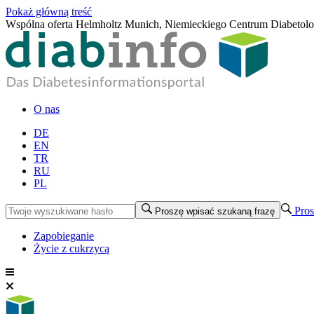
Pokaż główną treść
Wspólna oferta Helmholtz Munich, Niemieckiego Centrum Diabetol
O nas
DE
EN
TR
RU
PL
Pros
Proszę wpisać szukaną frazę
Zapobieganie
Życie z cukrzycą