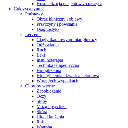
Hospitalizacja pacjentów z cukrzycą
Cukrzyca typu 2
Podstawy
Obraz kliniczny i objawy
Przyczyny i powstanie
Diagnostyka
Leczenie
Ciągły tkankowy pomiar glukozy
Odżywianie
Ruch
Leki
Insulinoterapia
Technika terapeutyczna
Hipoglikemia
Hiperglikemia i kwasica ketonowa
W nagłych wypadkach
Choroby wtórne
Zapobieganie
Oczy
Stopy
Mózg i psychika
Skóra
Układ krążenia
Rak
Wątroba