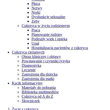
Płuca
Nerwy
Nerki
Dysfunkcje seksualne
Zęby
Cukrzyca w życiu codziennym
Praca
Planowanie rodziny
Podeszły wiek i opieka
Upał
Hospitalizacja pacjentów z cukrzycą
Cukrzyca ciężarnych
Obraz kliniczny i objawy
Powstawanie i czynniki ryzyka
Diagnostyka
Leczenie
Zagrożenia dla dziecka
Zagrożenia dla matki
Kącik informacyjny
Materiały do pobrania
Biblioteka multimediów
Cukrzyca od A do Z
Słowniczek
Życie z cukrzycą