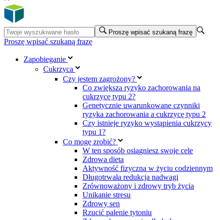
Proszę wpisać szukaną frazę
Proszę wpisać szukaną frazę
Zapobieganie
Cukrzyca
Czy jestem zagrożony?
Co zwiększa ryzyko zachorowania na
cukrzycę typu 2?
Genetycznie uwarunkowane czynniki
ryzyka zachorowania a cukrzycę typu 2
Czy istnieje ryzyko wystąpienia cukrzycy
typu 1?
Co mogę zrobić?
W ten sposób osiągniesz swoje cele
Zdrowa dieta
Aktywność fizyczna w życiu codziennym
Długotrwała redukcja nadwagi
Zrównoważony i zdrowy tryb życia
Unikanie stresu
Zdrowy sen
Rzucić palenie tytoniu