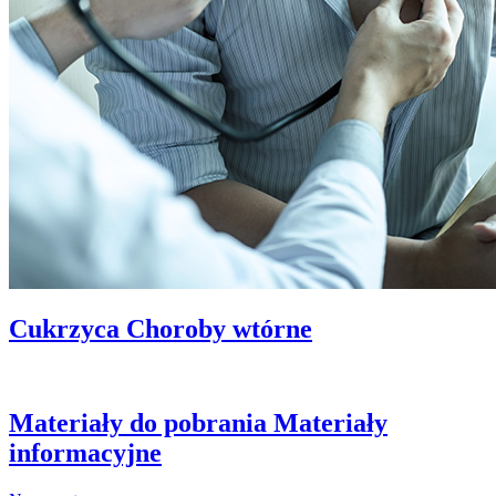
Cukrzyca
Choroby wtórne
Materiały do pobrania
Materiały
informacyjne