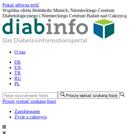
Pokaż główną treść
Wspólna oferta Helmholtz Munich, Niemieckiego Centrum
Diabetologicznego i Niemieckiego Centrum Badań nad Cukrzycą
O nas
DE
EN
TR
RU
PL
Proszę wpisać szukaną frazę
Proszę wpisać szukaną frazę
Zapobieganie
Życie z cukrzycą