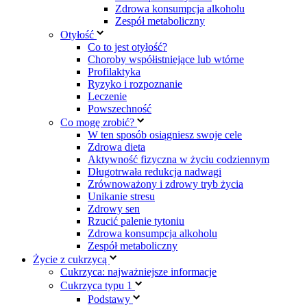
Zdrowa konsumpcja alkoholu
Zespół metaboliczny
Otyłość
Co to jest otyłość?
Choroby współistniejące lub wtórne
Profilaktyka
Ryzyko i rozpoznanie
Leczenie
Powszechność
Co mogę zrobić?
W ten sposób osiągniesz swoje cele
Zdrowa dieta
Aktywność fizyczna w życiu codziennym
Długotrwała redukcja nadwagi
Zrównoważony i zdrowy tryb życia
Unikanie stresu
Zdrowy sen
Rzucić palenie tytoniu
Zdrowa konsumpcja alkoholu
Zespół metaboliczny
Życie z cukrzycą
Cukrzyca: najważniejsze informacje
Cukrzyca typu 1
Podstawy