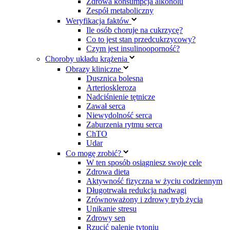
Zdrowa konsumpcja alkoholu
Zespół metaboliczny
Weryfikacja faktów
Ile osób choruje na cukrzycę?
Co to jest stan przedcukrzycowy?
Czym jest insulinooporność?
Choroby układu krążenia
Obrazy kliniczne
Dusznica bolesna
Arterioskleroza
Nadciśnienie tętnicze
Zawał serca
Niewydolność serca
Zaburzenia rytmu serca
ChTO
Udar
Co mogę zrobić?
W ten sposób osiągniesz swoje cele
Zdrowa dieta
Aktywność fizyczna w życiu codziennym
Długotrwała redukcja nadwagi
Zrównoważony i zdrowy tryb życia
Unikanie stresu
Zdrowy sen
Rzucić palenie tytoniu