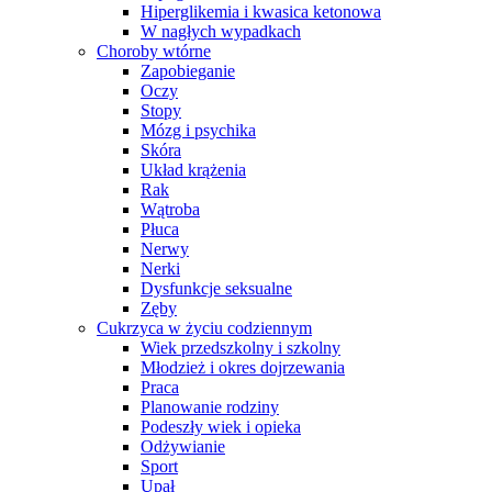
Hiperglikemia i kwasica ketonowa
W nagłych wypadkach
Choroby wtórne
Zapobieganie
Oczy
Stopy
Mózg i psychika
Skóra
Układ krążenia
Rak
Wątroba
Płuca
Nerwy
Nerki
Dysfunkcje seksualne
Zęby
Cukrzyca w życiu codziennym
Wiek przedszkolny i szkolny
Młodzież i okres dojrzewania
Praca
Planowanie rodziny
Podeszły wiek i opieka
Odżywianie
Sport
Upał