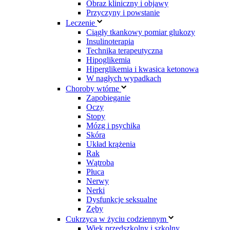
Obraz kliniczny i objawy
Przyczyny i powstanie
Leczenie
Ciągły tkankowy pomiar glukozy
Insulinoterapia
Technika terapeutyczna
Hipoglikemia
Hiperglikemia i kwasica ketonowa
W nagłych wypadkach
Choroby wtórne
Zapobieganie
Oczy
Stopy
Mózg i psychika
Skóra
Układ krążenia
Rak
Wątroba
Płuca
Nerwy
Nerki
Dysfunkcje seksualne
Zęby
Cukrzyca w życiu codziennym
Wiek przedszkolny i szkolny