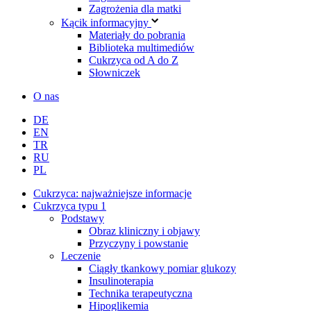
Zagrożenia dla matki
Kącik informacyjny
Materiały do pobrania
Biblioteka multimediów
Cukrzyca od A do Z
Słowniczek
O nas
DE
EN
TR
RU
PL
Cukrzyca: najważniejsze informacje
Cukrzyca typu 1
Podstawy
Obraz kliniczny i objawy
Przyczyny i powstanie
Leczenie
Ciągły tkankowy pomiar glukozy
Insulinoterapia
Technika terapeutyczna
Hipoglikemia