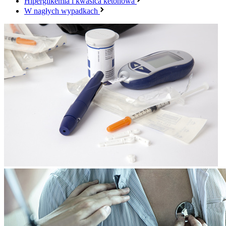
Hiperglikemia i kwasica ketonowa
W nagłych wypadkach