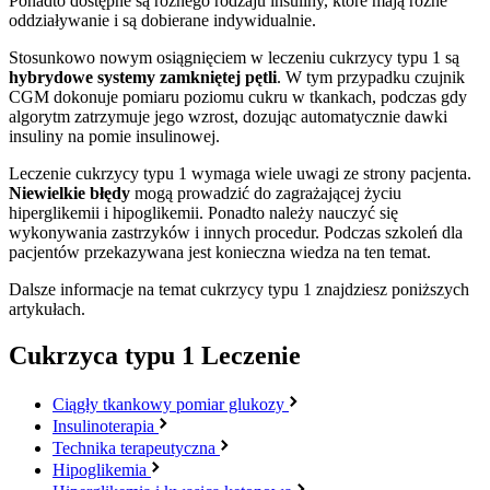
Ponadto dostępne są różnego rodzaju insuliny, które mają różne
oddziaływanie i są dobierane indywidualnie.
Stosunkowo nowym osiągnięciem w leczeniu cukrzycy typu 1 są
hybrydowe systemy zamkniętej pętli
. W tym przypadku czujnik
CGM dokonuje pomiaru poziomu cukru w tkankach, podczas gdy
algorytm zatrzymuje jego wzrost, dozując automatycznie dawki
insuliny na pomie insulinowej.
Leczenie cukrzycy typu 1 wymaga wiele uwagi ze strony pacjenta.
Niewielkie błędy
mogą prowadzić do zagrażającej życiu
hiperglikemii i hipoglikemii. Ponadto należy nauczyć się
wykonywania zastrzyków i innych procedur. Podczas szkoleń dla
pacjentów przekazywana jest konieczna wiedza na ten temat.
Dalsze informacje na temat cukrzycy typu 1 znajdziesz poniższych
artykułach.
Cukrzyca typu 1
Leczenie
Ciągły tkankowy pomiar glukozy
Insulinoterapia
Technika terapeutyczna
Hipoglikemia