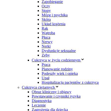
Zapobieganie
Oczy
Stopy
Mózg i psychika
Skóra
Układ krążenia
Rak
Wątroba
Płuca
Nerwy
Nerki
Dysfunkcje seksualne
Zęby
Cukrzyca w życiu codziennym
Praca
Planowanie rodziny
Podeszły wiek i opieka
Upał
Hospitalizacja pacjentów z cukrzycą
Cukrzyca ciężarnych
Obraz kliniczny i objawy
Powstawanie i czynniki ryzyka
Diagnostyka
Leczenie
Zagrożenia dla dziecka