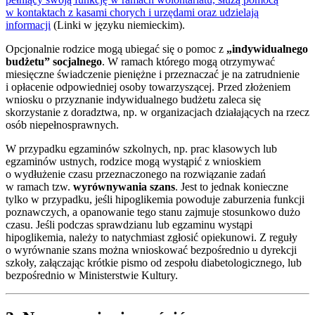
w kontaktach z kasami chorych i urzędami oraz udzielają
informacji
(Linki w języku niemieckim).
Opcjonalnie rodzice mogą ubiegać się o pomoc z
„indywidualnego
budżetu” socjalnego
. W ramach którego mogą otrzymywać
miesięczne świadczenie pieniężne i przeznaczać je na zatrudnienie
i opłacenie odpowiedniej osoby towarzyszącej. Przed złożeniem
wniosku o przyznanie indywidualnego budżetu zaleca się
skorzystanie z doradztwa, np. w organizacjach działających na rzecz
osób niepełnosprawnych.
W przypadku egzaminów szkolnych, np. prac klasowych lub
egzaminów ustnych, rodzice mogą wystąpić z wnioskiem
o wydłużenie czasu przeznaczonego na rozwiązanie zadań
w ramach tzw.
wyrównywania szans
. Jest to jednak konieczne
tylko w przypadku, jeśli hipoglikemia powoduje zaburzenia funkcji
poznawczych, a opanowanie tego stanu zajmuje stosunkowo dużo
czasu. Jeśli podczas sprawdzianu lub egzaminu wystąpi
hipoglikemia, należy to natychmiast zgłosić opiekunowi. Z reguły
o wyrównanie szans można wnioskować bezpośrednio u dyrekcji
szkoły, załączając krótkie pismo od zespołu diabetologicznego, lub
bezpośrednio w Ministerstwie Kultury.