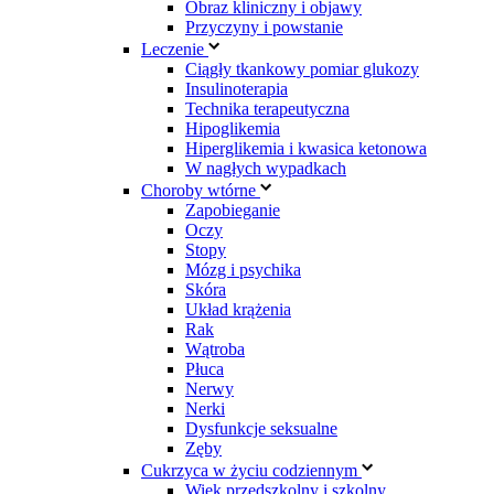
Obraz kliniczny i objawy
Przyczyny i powstanie
Leczenie
Ciągły tkankowy pomiar glukozy
Insulinoterapia
Technika terapeutyczna
Hipoglikemia
Hiperglikemia i kwasica ketonowa
W nagłych wypadkach
Choroby wtórne
Zapobieganie
Oczy
Stopy
Mózg i psychika
Skóra
Układ krążenia
Rak
Wątroba
Płuca
Nerwy
Nerki
Dysfunkcje seksualne
Zęby
Cukrzyca w życiu codziennym
Wiek przedszkolny i szkolny