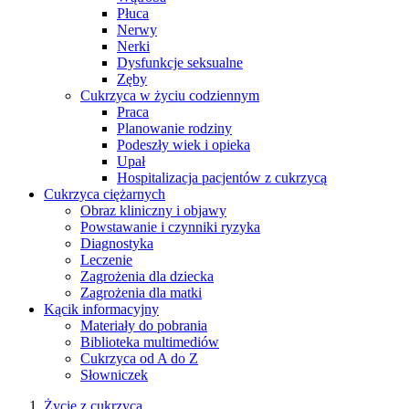
Płuca
Nerwy
Nerki
Dysfunkcje seksualne
Zęby
Cukrzyca w życiu codziennym
Praca
Planowanie rodziny
Podeszły wiek i opieka
Upał
Hospitalizacja pacjentów z cukrzycą
Cukrzyca ciężarnych
Obraz kliniczny i objawy
Powstawanie i czynniki ryzyka
Diagnostyka
Leczenie
Zagrożenia dla dziecka
Zagrożenia dla matki
Kącik informacyjny
Materiały do pobrania
Biblioteka multimediów
Cukrzyca od A do Z
Słowniczek
Życie z cukrzycą