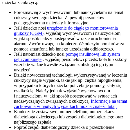
dziecka z cukrzycą:
Porozmawiaj z wychowawcami lub nauczycielami na temat
cukrzycy swojego dziecka. Zapewnij personelowi
pedagogicznemu materiały informacyjne.
Jeśli dziecko nosi
urządzenie do ciągłego monitorowania
glukozy (CGM)
, wyjaśnij wychowawcom i nauczycielom,
w jaki sposób należy postępować w razie uruchomienia
alarmu. Zwróć uwagę na konieczność odczytu pomiarów za
pomocą smartfona lub innego urządzenia odbiorczego.
Jeśli natomiast dziecko nosi
pompę insulinową lub system
pętli zamkniętej
, wyjaśnij personelowi przedszkola lub szkoły
wszelkie ważne kwestie związane z obsługą tego typu
urządzeń.
Dzięki nowoczesnej technologii wykorzystywanej w leczeniu
cukrzycy nagłe wypadki, takie jak np. ciężka hipoglikemia,
w przypadku których dziecko potrzebuje pomocy, stały się
rzadkością. Należy jednak wyjaśnić wychowawcom
i nauczycielom, w jaki sposób postępować w sytuacjach
nadzwyczajnych związanych z cukrzycą.
Informacje na temat
zachowania w nagłych wypadkach można znaleźć tutaj.
Koniecznie zostaw swój numer telefonu, numer lekarza
diabetologa dziecięcego lub zespołu diabetologicznego oraz
najbliższego szpitala.
Poproś zespół diabetologiczny dziecka o przeszkolenie