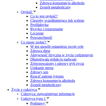
Zdrowa konsumpcja alkoholu
Zespół metaboliczny
Otyłość
Co to jest otyłość?
Choroby współistniejące lub wtórne
Profilaktyka
Ryzyko i rozpoznanie
Leczenie
Powszechność
Co mogę zrobić?
W ten sposób osiągniesz swoje cele
Zdrowa dieta
Aktywność fizyczna w życiu codziennym
Długotrwała redukcja nadwagi
Zrównoważony i zdrowy tryb życia
Unikanie stresu
Zdrowy sen
Rzucić palenie tytoniu
Zdrowa konsumpcja alkoholu
Zespół metaboliczny
Życie z cukrzycą
Cukrzyca: najważniejsze informacje
Cukrzyca typu 1
Podstawy