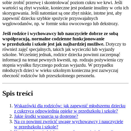
sobie zrobić przerwę i skontrolować poziom cukru we krwi. Jeśli
wartości są zbyt wysokie, konieczne jest podanie insuliny w celu ich
skorygowania. Jeśli natomiast są one zbyt niskie, istotne jest, aby
zapewnić dziecku szybkie spożycie przyswajalnych
węglowodanów, np. w formie soku owocowego lub dekstrozy.
Jeśli rodzice i wychowawcy lub nauczyciele dobrze ze sobą
współpracują, normalne codzienne funkcjonowanie
w przedszkolu i szkole jest jak najbardziej możliwe.
Dotyczy to
również zajęć specjalnych, takich jak wycieczki lub wyjazdy
szkolne. Wcześniej jednak, rodzice dziecka powinni zaczerpnąć
informacji na temat pewnych kwestii, np. rodzaju pożywienia czy
stopnia wysiłku fizycznego podczas wyjazdu. W przypadku
młodszych dzieci w wieku szkolnym konieczna jest zazwyczaj
obecność rodziców lub przeszkolonego personelu.
Spis treści
Wskazówki dla rodziców: jak zapewnić młodszemu dziecku
z cukrzycą odpowiednią opiekę w przedszkolu i szkole?
Jakie środki wsparcia są dostępne?
Na co powinni zwrócić uwagę wychowawcy i nauczyciele
w przedszkolu i szkole?