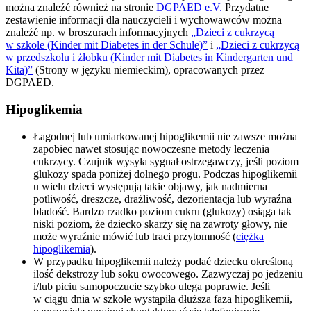
można znaleźć również na stronie
DGPAED e.V.
Przydatne
zestawienie informacji dla nauczycieli i wychowawców można
znaleźć np. w broszurach informacyjnych
„Dzieci z cukrzycą
w szkole (Kinder mit Diabetes in der Schule)”
i
„Dzieci z cukrzycą
w przedszkolu i żłobku (Kinder mit Diabetes in Kindergarten und
Kita)”
(Strony w języku niemieckim), opracowanych przez
DGPAED.
Hipoglikemia
Łagodnej lub umiarkowanej hipoglikemii nie zawsze można
zapobiec nawet stosując nowoczesne metody leczenia
cukrzycy. Czujnik wysyła sygnał ostrzegawczy, jeśli poziom
glukozy spada poniżej dolnego progu. Podczas hipoglikemii
u wielu dzieci występują takie objawy, jak nadmierna
potliwość, dreszcze, drażliwość, dezorientacja lub wyraźna
bladość. Bardzo rzadko poziom cukru (glukozy) osiąga tak
niski poziom, że dziecko skarży się na zawroty głowy, nie
może wyraźnie mówić lub traci przytomność (
ciężka
hipoglikemia
).
W przypadku hipoglikemii należy podać dziecku określoną
ilość dekstrozy lub soku owocowego. Zazwyczaj po jedzeniu
i/lub piciu samopoczucie szybko ulega poprawie. Jeśli
w ciągu dnia w szkole wystąpiła dłuższa faza hipoglikemii,