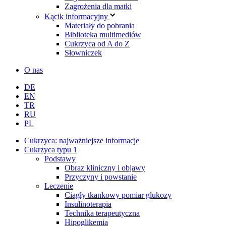
Zagrożenia dla matki
Kącik informacyjny
Materiały do pobrania
Biblioteka multimediów
Cukrzyca od A do Z
Słowniczek
O nas
DE
EN
TR
RU
PL
Cukrzyca: najważniejsze informacje
Cukrzyca typu 1
Podstawy
Obraz kliniczny i objawy
Przyczyny i powstanie
Leczenie
Ciągły tkankowy pomiar glukozy
Insulinoterapia
Technika terapeutyczna
Hipoglikemia