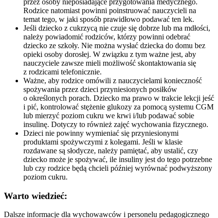
przez osoby nieposiadające przygotowania medycznego.
Rodzice natomiast powinni poinstruować nauczycieli na
temat tego, w jaki sposób prawidłowo podawać ten lek.
Jeśli dziecko z cukrzycą nie czuje się dobrze lub ma mdłości,
należy powiadomić rodziców, którzy powinni odebrać
dziecko ze szkoły. Nie można wysłać dziecka do domu bez
opieki osoby dorosłej. W związku z tym ważne jest, aby
nauczyciele zawsze mieli możliwość skontaktowania się
z rodzicami telefonicznie.
Ważne, aby rodzice omówili z nauczycielami konieczność
spożywania przez dzieci przyniesionych posiłków
o określonych porach. Dziecko ma prawo w trakcie lekcji jeść
i pić, kontrolować stężenie glukozy za pomocą systemu CGM
lub mierzyć poziom cukru we krwi i/lub podawać sobie
insulinę. Dotyczy to również zajęć wychowania fizycznego.
Dzieci nie powinny wymieniać się przyniesionymi
produktami spożywczymi z kolegami. Jeśli w klasie
rozdawane są słodycze, należy pamiętać, aby ustalić, czy
dziecko może je spożywać, ile insuliny jest do tego potrzebne
lub czy rodzice będą chcieli później wyrównać podwyższony
poziom cukru.
Warto wiedzieć:
Dalsze informacje dla wychowawców i personelu pedagogicznego