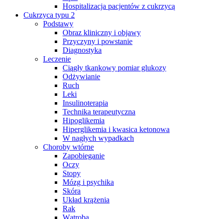
Hospitalizacja pacjentów z cukrzycą
Cukrzyca typu 2
Podstawy
Obraz kliniczny i objawy
Przyczyny i powstanie
Diagnostyka
Leczenie
Ciągły tkankowy pomiar glukozy
Odżywianie
Ruch
Leki
Insulinoterapia
Technika terapeutyczna
Hipoglikemia
Hiperglikemia i kwasica ketonowa
W nagłych wypadkach
Choroby wtórne
Zapobieganie
Oczy
Stopy
Mózg i psychika
Skóra
Układ krążenia
Rak
Wątroba