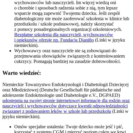
wychowawców lub nauczycieli. Im więcej wiedzą oni
o chorobie i sposobach radzenia sobie z nią, tym lepsze
wsparcie mogą zapewnić Twojemu dziecku. Jeśli zespół
diabetologiczny nie może zaoferować szkolenia w klinice lub
przedszkolu / szkole podstawowej, należy skorzystać
z pomocy ponadregionalnych organizacji szkoleniowych.
Bezpłatne szkolenia dla nauczycieli, wychowawców
i opiekunów oferuje np. Fundacja Dianiño
(Linki w języku
niemieckim).
Wychowawcy oraz nauczyciele nie są zobowiązani do
przejmowania obowiązków związanych z kontrolowaniem
cukrzycy. Pomagają bardziej na zasadzie dobrowolności.
Warto wiedzieć:
Niemieckie Towarzystwo Endokrynologii i Diabetologii Dziecięcej
oraz Młodzieżowej (Deutsche Gesellschaft für pädiatrische und
adoleszente Endokrinologie und Diabetologie e.V., DGPAED)
udostępnia na swojej stronie internetowej informacje dla rodzin oraz
nauczycieli i wychowawców dotyczące kwestii odpowiedzialności
związanej z podawaniem leków w szkole lub przedszkolu
(Linki w
języku niemieckim).
Omów specjalne ustalenia: Twoje dziecko może jeść i pić,
korzystać z systemu CGM i mierzyć poziom cukru we krwi