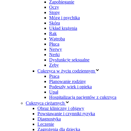
Zapobieganie
Oczy
Stopy
Mózg i psychika
Skóra
Układ krążenia
Rak
Wątroba
Płuca
Nerwy
Nerki
Dysfunkcje seksualne
Zęby
Cukrzyca w życiu codziennym
Praca
Planowanie rodziny
Podeszły wiek i opieka
Upał
Hospitalizacja pacjentów z cukrzycą
Cukrzyca ciężarnych
Obraz kliniczny i objawy
Powstawanie i czynniki ryzyka
Diagnostyka
Leczenie
Zagrożenia dla dziecka