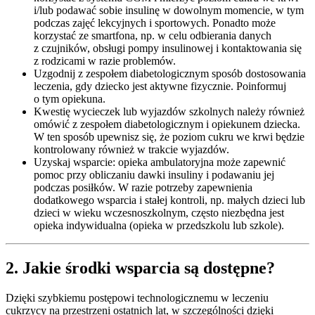
i/lub podawać sobie insulinę w dowolnym momencie, w tym
podczas zajęć lekcyjnych i sportowych. Ponadto może
korzystać ze smartfona, np. w celu odbierania danych
z czujników, obsługi pompy insulinowej i kontaktowania się
z rodzicami w razie problemów.
Uzgodnij z zespołem diabetologicznym sposób dostosowania
leczenia, gdy dziecko jest aktywne fizycznie. Poinformuj
o tym opiekuna.
Kwestię wycieczek lub wyjazdów szkolnych należy również
omówić z zespołem diabetologicznym i opiekunem dziecka.
W ten sposób upewnisz się, że poziom cukru we krwi będzie
kontrolowany również w trakcie wyjazdów.
Uzyskaj wsparcie: opieka ambulatoryjna może zapewnić
pomoc przy obliczaniu dawki insuliny i podawaniu jej
podczas posiłków. W razie potrzeby zapewnienia
dodatkowego wsparcia i stałej kontroli, np. małych dzieci lub
dzieci w wieku wczesnoszkolnym, często niezbędna jest
opieka indywidualna (opieka w przedszkolu lub szkole).
2. Jakie środki wsparcia są dostępne?
Dzięki szybkiemu postępowi technologicznemu w leczeniu
cukrzycy na przestrzeni ostatnich lat, w szczególności dzięki