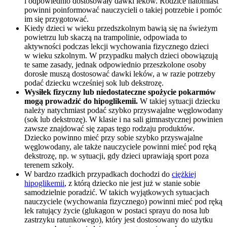
i odpowiednio dostosowały dawki leków. Rodzice natomiast
powinni poinformować nauczycieli o takiej potrzebie i pomóc
im się przygotować.
Kiedy dzieci w wieku przedszkolnym bawią się na świeżym
powietrzu lub skaczą na trampolinie, odpowiada to
aktywności podczas lekcji wychowania fizycznego dzieci
w wieku szkolnym. W przypadku małych dzieci obowiązują
te same zasady, jednak odpowiednio przeszkolone osoby
dorosłe muszą dostosować dawki leków, a w razie potrzeby
podać dziecku wcześniej sok lub dekstrozę.
Wysiłek fizyczny lub niedostateczne spożycie pokarmów
mogą prowadzić do hipoglikemii.
W takiej sytuacji dziecku
należy natychmiast podać szybko przyswajalne węglowodany
(sok lub dekstrozę). W klasie i na sali gimnastycznej powinien
zawsze znajdować się zapas tego rodzaju produktów.
Dziecko powinno mieć przy sobie szybko przyswajalne
węglowodany, ale także nauczyciele powinni mieć pod ręką
dekstrozę, np. w sytuacji, gdy dzieci uprawiają sport poza
terenem szkoły.
W bardzo rzadkich przypadkach dochodzi do
ciężkiej
hipoglikemii
, z którą dziecko nie jest już w stanie sobie
samodzielnie poradzić. W takich wyjątkowych sytuacjach
nauczyciele (wychowania fizycznego) powinni mieć pod ręką
lek ratujący życie (glukagon w postaci sprayu do nosa lub
zastrzyku ratunkowego), który jest dostosowany do użytku