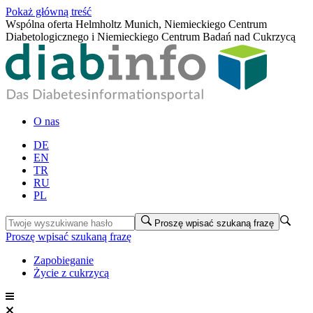
Pokaż główną treść
Wspólna oferta Helmholtz Munich, Niemieckiego Centrum
Diabetologicznego i Niemieckiego Centrum Badań nad Cukrzycą
O nas
DE
EN
TR
RU
PL
Proszę wpisać szukaną frazę
Proszę wpisać szukaną frazę
Zapobieganie
Życie z cukrzycą