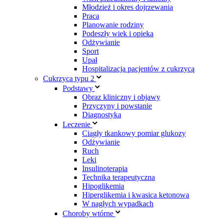
Młodzież i okres dojrzewania
Praca
Planowanie rodziny
Podeszły wiek i opieka
Odżywianie
Sport
Upał
Hospitalizacja pacjentów z cukrzycą
Cukrzyca typu 2
Podstawy
Obraz kliniczny i objawy
Przyczyny i powstanie
Diagnostyka
Leczenie
Ciągły tkankowy pomiar glukozy
Odżywianie
Ruch
Leki
Insulinoterapia
Technika terapeutyczna
Hipoglikemia
Hiperglikemia i kwasica ketonowa
W nagłych wypadkach
Choroby wtórne