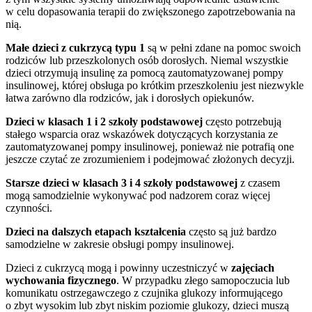
w celu dopasowania terapii do zwiększonego zapotrzebowania na
nią.
Małe dzieci z cukrzycą typu 1
są w pełni zdane na pomoc swoich
rodziców lub przeszkolonych osób dorosłych. Niemal wszystkie
dzieci otrzymują insulinę za pomocą zautomatyzowanej pompy
insulinowej, której obsługa po krótkim przeszkoleniu jest niezwykle
łatwa zarówno dla rodziców, jak i dorosłych opiekunów.
Dzieci w klasach 1 i 2 szkoły podstawowej
często potrzebują
stałego wsparcia oraz wskazówek dotyczących korzystania ze
zautomatyzowanej pompy insulinowej, ponieważ nie potrafią one
jeszcze czytać ze zrozumieniem i podejmować złożonych decyzji.
Starsze dzieci w klasach 3 i 4 szkoły podstawowej
z czasem
mogą samodzielnie wykonywać pod nadzorem coraz więcej
czynności.
Dzieci na dalszych etapach kształcenia
często są już bardzo
samodzielne w zakresie obsługi pompy insulinowej.
Dzieci z cukrzycą mogą i powinny uczestniczyć w
zajęciach
wychowania fizycznego
. W przypadku złego samopoczucia lub
komunikatu ostrzegawczego z czujnika glukozy informującego
o zbyt wysokim lub zbyt niskim poziomie glukozy, dzieci muszą