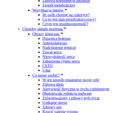
Zdrowa konsumpcja alkoholu
Zespół metaboliczny
Weryfikacja faktów
Ile osób choruje na cukrzycę?
Co to jest stan przedcukrzycowy?
Czym jest insulinooporność?
Choroby układu krążenia
Obrazy kliniczne
Dusznica bolesna
Arterioskleroza
Nadciśnienie tętnicze
Zawał serca
Niewydolność serca
Zaburzenia rytmu serca
ChTO
Udar
Co mogę zrobić?
W ten sposób osiągniesz swoje cele
Zdrowa dieta
Aktywność fizyczna w życiu codziennym
Długotrwała redukcja nadwagi
Zrównoważony i zdrowy tryb życia
Unikanie stresu
Zdrowy sen
Rzucić palenie tytoniu