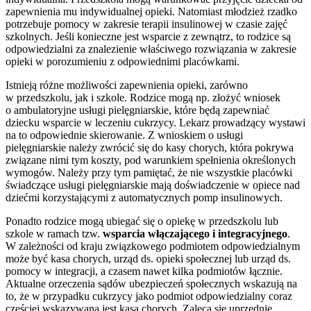
zapewnienia mu indywidualnej opieki. Natomiast młodzież rzadko
potrzebuje pomocy w zakresie terapii insulinowej w czasie zajęć
szkolnych. Jeśli konieczne jest wsparcie z zewnątrz, to rodzice są
odpowiedzialni za znalezienie właściwego rozwiązania w zakresie
opieki w porozumieniu z odpowiednimi placówkami.
Istnieją różne możliwości zapewnienia opieki, zarówno
w przedszkolu, jak i szkole. Rodzice mogą np. złożyć wniosek
o ambulatoryjne usługi pielęgniarskie, które będą zapewniać
dziecku wsparcie w leczeniu cukrzycy. Lekarz prowadzący wystawi
na to odpowiednie skierowanie. Z wnioskiem o usługi
pielęgniarskie należy zwrócić się do kasy chorych, która pokrywa
związane nimi tym koszty, pod warunkiem spełnienia określonych
wymogów. Należy przy tym pamiętać, że nie wszystkie placówki
świadczące usługi pielęgniarskie mają doświadczenie w opiece nad
dziećmi korzystającymi z automatycznych pomp insulinowych.
Ponadto rodzice mogą ubiegać się o opiekę w przedszkolu lub
szkole w ramach tzw.
wsparcia włączającego i integracyjnego
.
W zależności od kraju związkowego podmiotem odpowiedzialnym
może być kasa chorych, urząd ds. opieki społecznej lub urząd ds.
pomocy w integracji, a czasem nawet kilka podmiotów łącznie.
Aktualne orzeczenia sądów ubezpieczeń społecznych wskazują na
to, że w przypadku cukrzycy jako podmiot odpowiedzialny coraz
częściej wskazywana jest kasa chorych. Zaleca się uprzednie