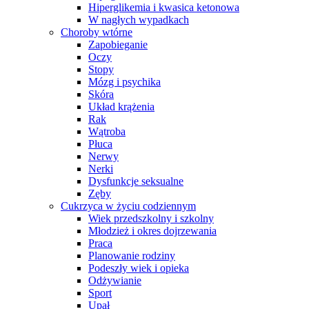
Hiperglikemia i kwasica ketonowa
W nagłych wypadkach
Choroby wtórne
Zapobieganie
Oczy
Stopy
Mózg i psychika
Skóra
Układ krążenia
Rak
Wątroba
Płuca
Nerwy
Nerki
Dysfunkcje seksualne
Zęby
Cukrzyca w życiu codziennym
Wiek przedszkolny i szkolny
Młodzież i okres dojrzewania
Praca
Planowanie rodziny
Podeszły wiek i opieka
Odżywianie
Sport
Upał