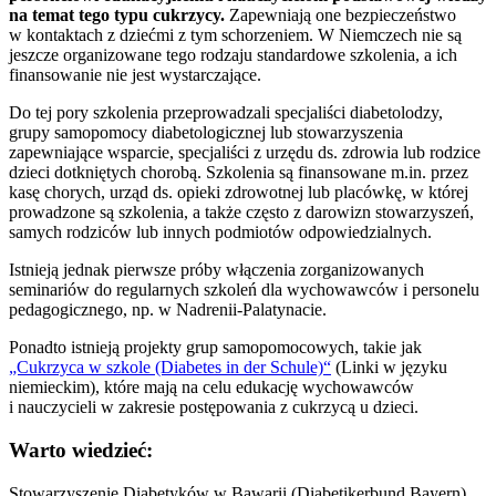
na temat tego typu cukrzycy.
Zapewniają one bezpieczeństwo
w kontaktach z dziećmi z tym schorzeniem. W Niemczech nie są
jeszcze organizowane tego rodzaju standardowe szkolenia, a ich
finansowanie nie jest wystarczające.
Do tej pory szkolenia przeprowadzali specjaliści diabetolodzy,
grupy samopomocy diabetologicznej lub stowarzyszenia
zapewniające wsparcie, specjaliści z urzędu ds. zdrowia lub rodzice
dzieci dotkniętych chorobą. Szkolenia są finansowane m.in. przez
kasę chorych, urząd ds. opieki zdrowotnej lub placówkę, w której
prowadzone są szkolenia, a także często z darowizn stowarzyszeń,
samych rodziców lub innych podmiotów odpowiedzialnych.
Istnieją jednak pierwsze próby włączenia zorganizowanych
seminariów do regularnych szkoleń dla wychowawców i personelu
pedagogicznego, np. w Nadrenii-Palatynacie.
Ponadto istnieją projekty grup samopomocowych, takie jak
„Cukrzyca w szkole (Diabetes in der Schule)“
(Linki w języku
niemieckim), które mają na celu edukację wychowawców
i nauczycieli w zakresie postępowania z cukrzycą u dzieci.
Warto wiedzieć:
Stowarzyszenie Diabetyków w Bawarii (Diabetikerbund Bayern)