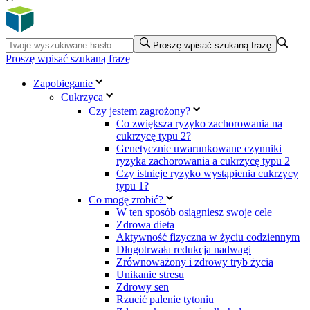
Proszę wpisać szukaną frazę
Proszę wpisać szukaną frazę
Zapobieganie
Cukrzyca
Czy jestem zagrożony?
Co zwiększa ryzyko zachorowania na
cukrzycę typu 2?
Genetycznie uwarunkowane czynniki
ryzyka zachorowania a cukrzycę typu 2
Czy istnieje ryzyko wystąpienia cukrzycy
typu 1?
Co mogę zrobić?
W ten sposób osiągniesz swoje cele
Zdrowa dieta
Aktywność fizyczna w życiu codziennym
Długotrwała redukcja nadwagi
Zrównoważony i zdrowy tryb życia
Unikanie stresu
Zdrowy sen
Rzucić palenie tytoniu