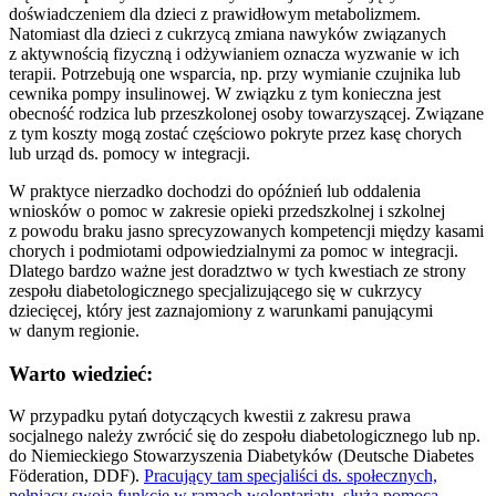
doświadczeniem dla dzieci z prawidłowym metabolizmem.
Natomiast dla dzieci z cukrzycą zmiana nawyków związanych
z aktywnością fizyczną i odżywianiem oznacza wyzwanie w ich
terapii. Potrzebują one wsparcia, np. przy wymianie czujnika lub
cewnika pompy insulinowej. W związku z tym konieczna jest
obecność rodzica lub przeszkolonej osoby towarzyszącej. Związane
z tym koszty mogą zostać częściowo pokryte przez kasę chorych
lub urząd ds. pomocy w integracji.
W praktyce nierzadko dochodzi do opóźnień lub oddalenia
wniosków o pomoc w zakresie opieki przedszkolnej i szkolnej
z powodu braku jasno sprecyzowanych kompetencji między kasami
chorych i podmiotami odpowiedzialnymi za pomoc w integracji.
Dlatego bardzo ważne jest doradztwo w tych kwestiach ze strony
zespołu diabetologicznego specjalizującego się w cukrzycy
dziecięcej, który jest zaznajomiony z warunkami panującymi
w danym regionie.
Warto wiedzieć:
W przypadku pytań dotyczących kwestii z zakresu prawa
socjalnego należy zwrócić się do zespołu diabetologicznego lub np.
do Niemieckiego Stowarzyszenia Diabetyków (Deutsche Diabetes
Föderation, DDF).
Pracujący tam specjaliści ds. społecznych,
pełniący swoją funkcję w ramach wolontariatu, służą pomocą