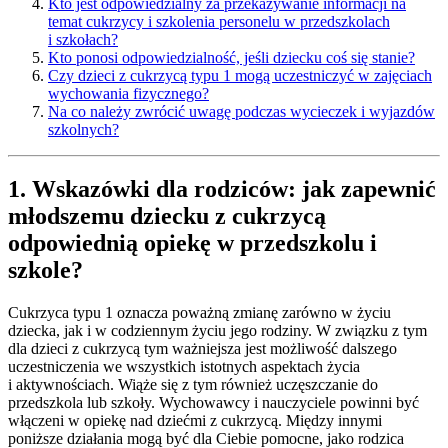
Kto jest odpowiedzialny za przekazywanie informacji na
temat cukrzycy i szkolenia personelu w przedszkolach
i szkołach?
Kto ponosi odpowiedzialność, jeśli dziecku coś się stanie?
Czy dzieci z cukrzycą typu 1 mogą uczestniczyć w zajęciach
wychowania fizycznego?
Na co należy zwrócić uwagę podczas wycieczek i wyjazdów
szkolnych?
1. Wskazówki dla rodziców: jak zapewnić
młodszemu dziecku z cukrzycą
odpowiednią opiekę w przedszkolu i
szkole?
Cukrzyca typu 1 oznacza poważną zmianę zarówno w życiu
dziecka, jak i w codziennym życiu jego rodziny. W związku z tym
dla dzieci z cukrzycą tym ważniejsza jest możliwość dalszego
uczestniczenia we wszystkich istotnych aspektach życia
i aktywnościach. Wiąże się z tym również uczęszczanie do
przedszkola lub szkoły. Wychowawcy i nauczyciele powinni być
włączeni w opiekę nad dziećmi z cukrzycą. Między innymi
poniższe działania mogą być dla Ciebie pomocne, jako rodzica