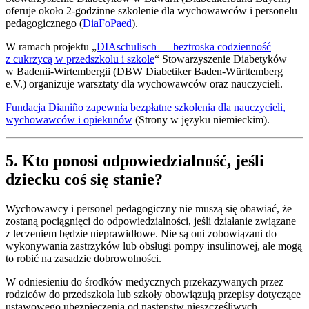
oferuje około 2-godzinne szkolenie dla wychowawców i personelu
pedagogicznego (
DiaFoPaed
).
W ramach projektu „
DIAschulisch — beztroska codzienność
z cukrzycą w przedszkolu i szkole
“ Stowarzyszenie Diabetyków
w Badenii-Wirtembergii (DBW Diabetiker Baden-Württemberg
e.V.) organizuje warsztaty dla wychowawców oraz nauczycieli.
Fundacja Dianiño zapewnia bezpłatne szkolenia dla nauczycieli,
wychowawców i opiekunów
(Strony w języku niemieckim).
5. Kto ponosi odpowiedzialność, jeśli
dziecku coś się stanie?
Wychowawcy i personel pedagogiczny nie muszą się obawiać, że
zostaną pociągnięci do odpowiedzialności, jeśli działanie związane
z leczeniem będzie nieprawidłowe. Nie są oni zobowiązani do
wykonywania zastrzyków lub obsługi pompy insulinowej, ale mogą
to robić na zasadzie dobrowolności.
W odniesieniu do środków medycznych przekazywanych przez
rodziców do przedszkola lub szkoły obowiązują przepisy dotyczące
ustawowego ubezpieczenia od następstw nieszczęśliwych