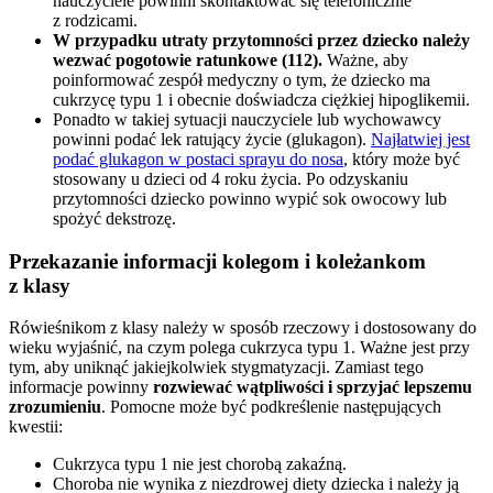
nauczyciele powinni skontaktować się telefonicznie
z rodzicami.
W przypadku utraty przytomności przez dziecko należy
wezwać pogotowie ratunkowe (112).
Ważne, aby
poinformować zespół medyczny o tym, że dziecko ma
cukrzycę typu 1 i obecnie doświadcza ciężkiej hipoglikemii.
Ponadto w takiej sytuacji nauczyciele lub wychowawcy
powinni podać lek ratujący życie (glukagon).
Najłatwiej jest
podać glukagon w postaci sprayu do nosa
, który może być
stosowany u dzieci od 4 roku życia. Po odzyskaniu
przytomności dziecko powinno wypić sok owocowy lub
spożyć dekstrozę.
Przekazanie informacji kolegom i koleżankom
z klasy
Rówieśnikom z klasy należy w sposób rzeczowy i dostosowany do
wieku wyjaśnić, na czym polega cukrzyca typu 1. Ważne jest przy
tym, aby uniknąć jakiejkolwiek stygmatyzacji. Zamiast tego
informacje powinny
rozwiewać wątpliwości i sprzyjać lepszemu
zrozumieniu
. Pomocne może być podkreślenie następujących
kwestii:
Cukrzyca typu 1 nie jest chorobą zakaźną.
Choroba nie wynika z niezdrowej diety dziecka i należy ją