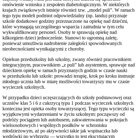
omówienie wniosku z zespołem diabetologicznym. W niektórych
krajach związkowych istnieje również tzw. „model puli”. W ramach
tego typu modeli podmiot odpowiedzialny (np. landu) przyznaje
szkole dodatkowe godziny przeznaczone na opiekę nad dziećmi,
które wymagają szczególnego wsparcia i zatrudnia w tym celu
wykwalifikowany personel. Osoby te sprawują opiekę nad
kilkorgiem dzieci jednocześnie. Stanowi to ogromną zaletę,
ponieważ umożliwia nadrobienie zaległości spowodowanych
nieobecnościami wynikającymi z choroby.
Opiekun przedszkolny lub szkolny, zwany również pracownikiem
integracyjnym, pracownikiem „z puli” lub asystentem, sprawuje nad
dzieckiem opiekę w ramach przyznanych godzin w czasie nauki
w przedszkolu lub szkole: prowadzi terapię, krok po kroku instruuje
młodego ucznia lub w miarę możliwości towarzyszy mu w czasie
wycieczek szkolnych.
W przypadku dzieci uczęszczających do szkoły podstawowej oraz
uczniów klas 5 i 6 z cukrzycą typu 1 podczas wycieczek szkolnych
konieczna jest opieka osoby towarzyszącej. Tego typu wycieczki są
wyjątkowymi wydarzeniami w życiu szkolnym: począwszy od
podróży pociągiem lub autobusem, zakwaterowania w pokojach
wieloosobowych i wspólnych posiłków w schronisku
młodzieżowym, aż po aktywności takie jak wspinaczka lub
wędrówki po wybrzeżu — wszystko to jest ekscytującym