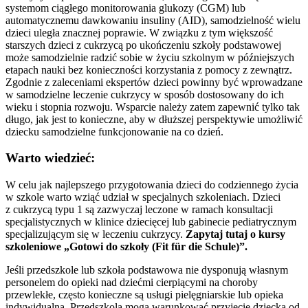
systemom ciągłego monitorowania glukozy (CGM) lub
automatycznemu dawkowaniu insuliny (AID), samodzielność wielu
dzieci uległa znacznej poprawie. W związku z tym większość
starszych dzieci z cukrzycą po ukończeniu szkoły podstawowej
może samodzielnie radzić sobie w życiu szkolnym w późniejszych
etapach nauki bez konieczności korzystania z pomocy z zewnątrz.
Zgodnie z zaleceniami ekspertów dzieci powinny być wprowadzane
w samodzielne leczenie cukrzycy w sposób dostosowany do ich
wieku i stopnia rozwoju. Wsparcie należy zatem zapewnić tylko tak
długo, jak jest to konieczne, aby w dłuższej perspektywie umożliwić
dziecku samodzielne funkcjonowanie na co dzień.
Warto wiedzieć:
W celu jak najlepszego przygotowania dzieci do codziennego życia
w szkole warto wziąć udział w specjalnych szkoleniach. Dzieci
z cukrzycą typu 1 są zazwyczaj leczone w ramach konsultacji
specjalistycznych w klinice dziecięcej lub gabinecie pediatrycznym
specjalizującym się w leczeniu cukrzycy.
Zapytaj tutaj o kursy
szkoleniowe „Gotowi do szkoły (Fit für die Schule)”.
Jeśli przedszkole lub szkoła podstawowa nie dysponują własnym
personelem do opieki nad dziećmi cierpiącymi na choroby
przewlekłe, często konieczne są usługi pielęgniarskie lub opieka
indywidualna. Przedszkola mogą warunkować przyjęcie dziecka od