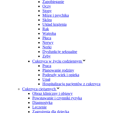
Zapobieganie
Oczy
Stopy
Mózg i psychika
Skóra
Układ krążenia
Rak
Wątroba
Płuca
Nerwy
Nerki
Dysfunkcje seksualne
Zęby
Cukrzyca w życiu codziennym
Praca
Planowanie rodziny
Podeszły wiek i opieka
Upał
Hospitalizacja pacjentów z cukrzycą
Cukrzyca ciężarnych
Obraz kliniczny i objawy
Powstawanie i czynniki ryzyka
Diagnostyka
Leczenie
Zagrożenia dla dziecka