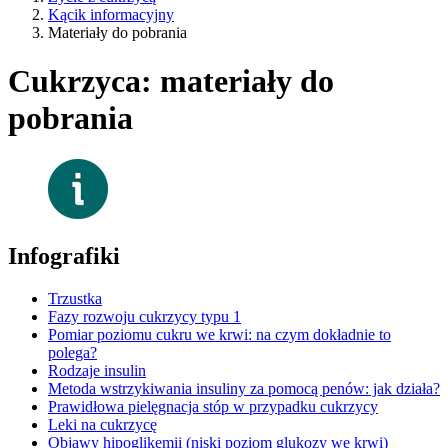
Kącik informacyjny
Materiały do pobrania
Cukrzyca: materiały do
pobrania
Infografiki
Trzustka
Fazy rozwoju cukrzycy typu 1
Pomiar poziomu cukru we krwi: na czym dokładnie to
polega?
Rodzaje insulin
Metoda wstrzykiwania insuliny za pomocą penów: jak działa?
Prawidłowa pielęgnacja stóp w przypadku cukrzycy
Leki na cukrzycę
Objawy hipoglikemii (niski poziom glukozy we krwi)