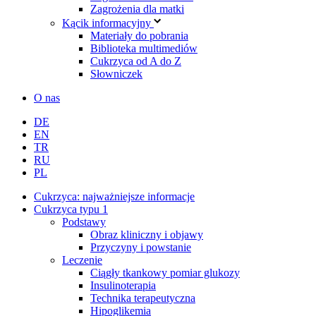
Zagrożenia dla matki
Kącik informacyjny
Materiały do pobrania
Biblioteka multimediów
Cukrzyca od A do Z
Słowniczek
O nas
DE
EN
TR
RU
PL
Cukrzyca: najważniejsze informacje
Cukrzyca typu 1
Podstawy
Obraz kliniczny i objawy
Przyczyny i powstanie
Leczenie
Ciągły tkankowy pomiar glukozy
Insulinoterapia
Technika terapeutyczna
Hipoglikemia