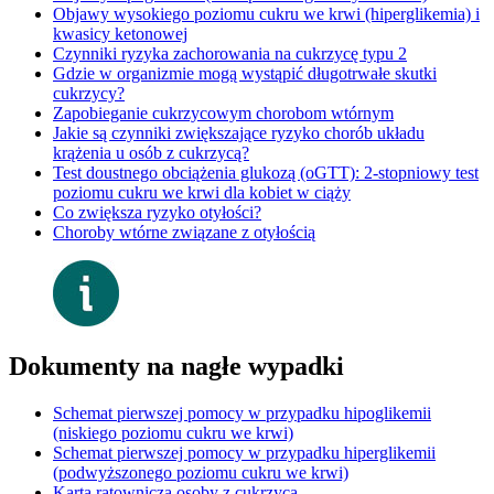
Objawy wysokiego poziomu cukru we krwi (hiperglikemia) i
kwasicy ketonowej
Czynniki ryzyka zachorowania na cukrzycę typu 2
Gdzie w organizmie mogą wystąpić długotrwałe skutki
cukrzycy?
Zapobieganie cukrzycowym chorobom wtórnym
Jakie są czynniki zwiększające ryzyko chorób układu
krążenia u osób z cukrzycą?
Test doustnego obciążenia glukozą (oGTT): 2-stopniowy test
poziomu cukru we krwi dla kobiet w ciąży
Co zwiększa ryzyko otyłości?
Choroby wtórne związane z otyłością
Dokumenty na nagłe wypadki
Schemat pierwszej pomocy w przypadku hipoglikemii
(niskiego poziomu cukru we krwi)
Schemat pierwszej pomocy w przypadku hiperglikemii
(podwyższonego poziomu cukru we krwi)
Karta ratownicza osoby z cukrzycą