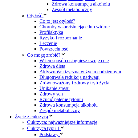
Zdrowa konsumpcja alkoholu
Zespół metaboliczny
Otyłość
Co to jest otyłość?
Choroby współistniejące lub wtórne
Profilaktyka
Ryzyko i rozpoznanie
Leczenie
Powszechność
Co mogę zrobić?
W ten sposób osiągniesz swoje cele
Zdrowa dieta
Aktywność fizyczna w życiu codziennym
Długotrwała redukcja nadwagi
Zrównoważony i zdrowy tryb życia
Unikanie stresu
Zdrowy sen
Rzucić palenie tytoniu
Zdrowa konsumpcja alkoholu
Zespół metaboliczny
Życie z cukrzycą
Cukrzyca: najważniejsze informacje
Cukrzyca typu 1
Podstawy