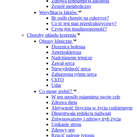
Zdrowa konsumpcja alkoholu
Zespół metaboliczny
Weryfikacja faktów
Ile osób choruje na cukrzycę?
Co to jest stan przedcukrzycowy?
Czym jest insulinooporność?
Choroby układu krążenia
Obrazy kliniczne
Dusznica bolesna
Arterioskleroza
Nadciśnienie tętnicze
Zawał serca
Niewydolność serca
Zaburzenia rytmu serca
ChTO
Udar
Co mogę zrobić?
W ten sposób osiągniesz swoje cele
Zdrowa dieta
Aktywność fizyczna w życiu codziennym
Długotrwała redukcja nadwagi
Zrównoważony i zdrowy tryb życia
Unikanie stresu
Zdrowy sen
Rzucić palenie tytoniu