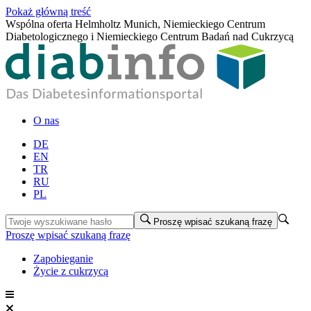
Pokaż główną treść
Wspólna oferta Helmholtz Munich, Niemieckiego Centrum
Diabetologicznego i Niemieckiego Centrum Badań nad Cukrzycą
O nas
DE
EN
TR
RU
PL
Proszę wpisać szukaną frazę
Proszę wpisać szukaną frazę
Zapobieganie
Życie z cukrzycą