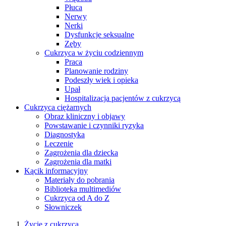
Płuca
Nerwy
Nerki
Dysfunkcje seksualne
Zęby
Cukrzyca w życiu codziennym
Praca
Planowanie rodziny
Podeszły wiek i opieka
Upał
Hospitalizacja pacjentów z cukrzycą
Cukrzyca ciężarnych
Obraz kliniczny i objawy
Powstawanie i czynniki ryzyka
Diagnostyka
Leczenie
Zagrożenia dla dziecka
Zagrożenia dla matki
Kącik informacyjny
Materiały do pobrania
Biblioteka multimediów
Cukrzyca od A do Z
Słowniczek
Życie z cukrzycą