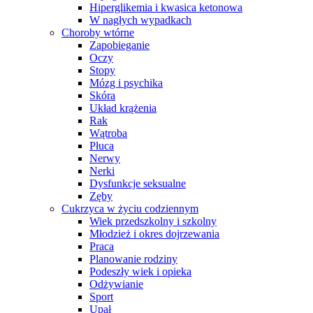
Hiperglikemia i kwasica ketonowa
W nagłych wypadkach
Choroby wtórne
Zapobieganie
Oczy
Stopy
Mózg i psychika
Skóra
Układ krążenia
Rak
Wątroba
Płuca
Nerwy
Nerki
Dysfunkcje seksualne
Zęby
Cukrzyca w życiu codziennym
Wiek przedszkolny i szkolny
Młodzież i okres dojrzewania
Praca
Planowanie rodziny
Podeszły wiek i opieka
Odżywianie
Sport
Upał