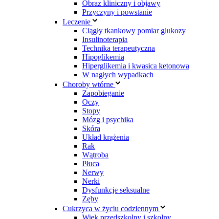
Obraz kliniczny i objawy
Przyczyny i powstanie
Leczenie
Ciągły tkankowy pomiar glukozy
Insulinoterapia
Technika terapeutyczna
Hipoglikemia
Hiperglikemia i kwasica ketonowa
W nagłych wypadkach
Choroby wtórne
Zapobieganie
Oczy
Stopy
Mózg i psychika
Skóra
Układ krążenia
Rak
Wątroba
Płuca
Nerwy
Nerki
Dysfunkcje seksualne
Zęby
Cukrzyca w życiu codziennym
Wiek przedszkolny i szkolny