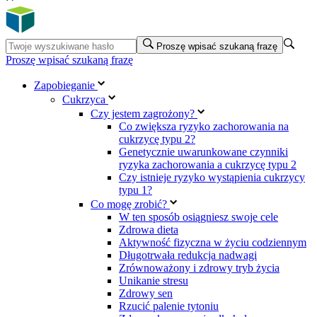
Proszę wpisać szukaną frazę
Proszę wpisać szukaną frazę
Zapobieganie
Cukrzyca
Czy jestem zagrożony?
Co zwiększa ryzyko zachorowania na
cukrzycę typu 2?
Genetycznie uwarunkowane czynniki
ryzyka zachorowania a cukrzycę typu 2
Czy istnieje ryzyko wystąpienia cukrzycy
typu 1?
Co mogę zrobić?
W ten sposób osiągniesz swoje cele
Zdrowa dieta
Aktywność fizyczna w życiu codziennym
Długotrwała redukcja nadwagi
Zrównoważony i zdrowy tryb życia
Unikanie stresu
Zdrowy sen
Rzucić palenie tytoniu