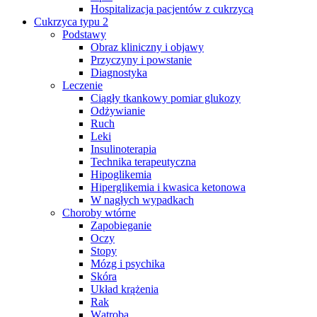
Hospitalizacja pacjentów z cukrzycą
Cukrzyca typu 2
Podstawy
Obraz kliniczny i objawy
Przyczyny i powstanie
Diagnostyka
Leczenie
Ciągły tkankowy pomiar glukozy
Odżywianie
Ruch
Leki
Insulinoterapia
Technika terapeutyczna
Hipoglikemia
Hiperglikemia i kwasica ketonowa
W nagłych wypadkach
Choroby wtórne
Zapobieganie
Oczy
Stopy
Mózg i psychika
Skóra
Układ krążenia
Rak
Wątroba