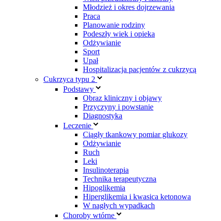
Młodzież i okres dojrzewania
Praca
Planowanie rodziny
Podeszły wiek i opieka
Odżywianie
Sport
Upał
Hospitalizacja pacjentów z cukrzycą
Cukrzyca typu 2
Podstawy
Obraz kliniczny i objawy
Przyczyny i powstanie
Diagnostyka
Leczenie
Ciągły tkankowy pomiar glukozy
Odżywianie
Ruch
Leki
Insulinoterapia
Technika terapeutyczna
Hipoglikemia
Hiperglikemia i kwasica ketonowa
W nagłych wypadkach
Choroby wtórne