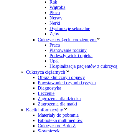
Rak
Wątroba
Płuca
Nerwy
Nerki
Dysfunkcje seksualne
Zęby
Cukrzyca w życiu codziennym
Praca
Planowanie rodziny
Podeszły wiek i opieka
Upał
Hospitalizacja pacjentów z cukrzycą
Cukrzyca ciężarnych
Obraz kliniczny i objawy
Powstawanie i czynniki ryzyka
Diagnostyka
Leczenie
Zagrożenia dla dziecka
Zagrożenia dla matki
Kącik informacyjny
Materiały do pobrania
Biblioteka multimediów
Cukrzyca od A do Z
Słowniczek