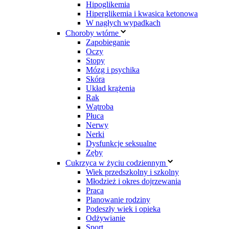
Hipoglikemia
Hiperglikemia i kwasica ketonowa
W nagłych wypadkach
Choroby wtórne
Zapobieganie
Oczy
Stopy
Mózg i psychika
Skóra
Układ krążenia
Rak
Wątroba
Płuca
Nerwy
Nerki
Dysfunkcje seksualne
Zęby
Cukrzyca w życiu codziennym
Wiek przedszkolny i szkolny
Młodzież i okres dojrzewania
Praca
Planowanie rodziny
Podeszły wiek i opieka
Odżywianie
Sport