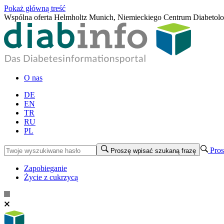
Pokaż główną treść
Wspólna oferta Helmholtz Munich, Niemieckiego Centrum Diabetol
O nas
DE
EN
TR
RU
PL
Pros
Proszę wpisać szukaną frazę
Zapobieganie
Życie z cukrzycą