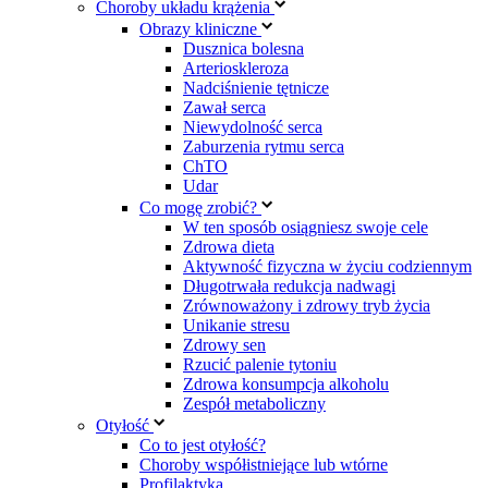
Choroby układu krążenia
Obrazy kliniczne
Dusznica bolesna
Arterioskleroza
Nadciśnienie tętnicze
Zawał serca
Niewydolność serca
Zaburzenia rytmu serca
ChTO
Udar
Co mogę zrobić?
W ten sposób osiągniesz swoje cele
Zdrowa dieta
Aktywność fizyczna w życiu codziennym
Długotrwała redukcja nadwagi
Zrównoważony i zdrowy tryb życia
Unikanie stresu
Zdrowy sen
Rzucić palenie tytoniu
Zdrowa konsumpcja alkoholu
Zespół metaboliczny
Otyłość
Co to jest otyłość?
Choroby współistniejące lub wtórne
Profilaktyka