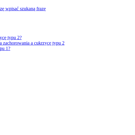
zę wpisać szukaną frazę
ycę typu 2?
 zachorowania a cukrzycę typu 2
ypu 1?