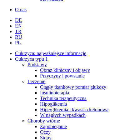
O nas
DE
EN
TR
RU
PL
Cukrzyca: najważniejsze informacje
Cukrzyca typu 1
Podstawy
Obraz kliniczny i objawy
Przyczyny i powstanie
Leczenie
Ciągły tkankowy pomiar glukozy
Insulinoterapia
Technika terapeutyczna
Hipoglikemia
Hiperglikemia i kwasica ketonowa
W nagłych wypadkach
Choroby wtórne
Zapobieganie
Oczy
Stopy