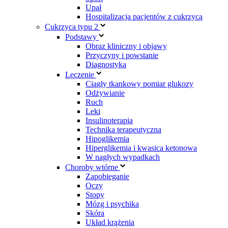
Upał
Hospitalizacja pacjentów z cukrzycą
Cukrzyca typu 2
Podstawy
Obraz kliniczny i objawy
Przyczyny i powstanie
Diagnostyka
Leczenie
Ciągły tkankowy pomiar glukozy
Odżywianie
Ruch
Leki
Insulinoterapia
Technika terapeutyczna
Hipoglikemia
Hiperglikemia i kwasica ketonowa
W nagłych wypadkach
Choroby wtórne
Zapobieganie
Oczy
Stopy
Mózg i psychika
Skóra
Układ krążenia