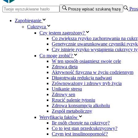
Pros
Proszę wpisać szukaną frazę
Zapobieganie
Cukrzyca
Czy jestem zagrożony?
Co zwiększa ryzyko zachorowania na cukrz
Genetycznie uwarunkowane czynniki ryzyka
Czy istnieje ryzyko wystąpienia cukrzycy t
Co mogę zrobić?
W ten sposób osiągniesz swoje cele
Zdrowa dieta
Aktywność fizyczna w życiu codziennym
Długotrwała redukcja nadwagi
Zrównoważony i zdrowy tryb życia
Unikanie stresu
Zdrowy sen
Rzucić palenie tytoniu
Zdrowa konsumpcja alkoholu
Zespół metaboliczny
Weryfikacja faktów
Ile osób choruje na cukrzycę?
Co to jest stan przedcukrzycowy?
Czym jest insulinooporność?