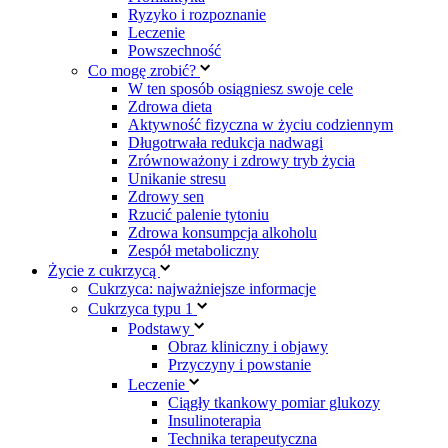
Ryzyko i rozpoznanie
Leczenie
Powszechność
Co mogę zrobić?
W ten sposób osiągniesz swoje cele
Zdrowa dieta
Aktywność fizyczna w życiu codziennym
Długotrwała redukcja nadwagi
Zrównoważony i zdrowy tryb życia
Unikanie stresu
Zdrowy sen
Rzucić palenie tytoniu
Zdrowa konsumpcja alkoholu
Zespół metaboliczny
Życie z cukrzycą
Cukrzyca: najważniejsze informacje
Cukrzyca typu 1
Podstawy
Obraz kliniczny i objawy
Przyczyny i powstanie
Leczenie
Ciągły tkankowy pomiar glukozy
Insulinoterapia
Technika terapeutyczna