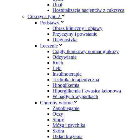
Upał
Hospitalizacja pacjentów z cukrzycą
Cukrzyca typu 2
Podstawy
Obraz kliniczny i objawy
Przyczyny i powstanie
Diagnostyka
Leczenie
Ciągły tkankowy pomiar glukozy
Odżywianie
Ruch
Leki
Insulinoterapia
Technika terapeutyczna
Hipoglikemia
Hiperglikemia i kwasica ketonowa
W nagłych wypadkach
Choroby wtórne
Zapobieganie
Oczy
Stopy
Mózg i psychika
Skóra
Układ krążenia