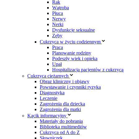
Rak
Wątroba
Płuca
Nerwy
Nerki
Dysfunkcje seksualne
Zęby
Cukrzyca w życiu codziennym
Praca
Planowanie rodziny
Podeszły wiek i opieka
Upał
Hospitalizacja pacjentów z cukrzycą
Cukrzyca ciężarnych
Obraz kliniczny i objawy
Powstawanie i czynniki ryzyka
Diagnostyka
Leczenie
Zagrożenia dla dziecka
Zagrożenia dla matki
Kącik informacyjny
Materiały do pobrania
Biblioteka multimediów
Cukrzyca od A do Z
Słowniczek