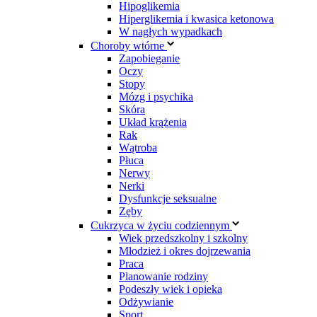
Hipoglikemia
Hiperglikemia i kwasica ketonowa
W nagłych wypadkach
Choroby wtórne
Zapobieganie
Oczy
Stopy
Mózg i psychika
Skóra
Układ krążenia
Rak
Wątroba
Płuca
Nerwy
Nerki
Dysfunkcje seksualne
Zęby
Cukrzyca w życiu codziennym
Wiek przedszkolny i szkolny
Młodzież i okres dojrzewania
Praca
Planowanie rodziny
Podeszły wiek i opieka
Odżywianie
Sport