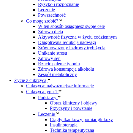
Ryzyko i rozpoznanie
Leczenie
Powszechność
Co mogę zrobić?
W ten sposób osiągniesz swoje cele
Zdrowa dieta
Aktywność fizyczna w życiu codziennym
Długotrwała redukcja nadwagi
Zrównoważony i zdrowy tryb życia
Unikanie stresu
Zdrowy sen
Rzucić palenie tytoniu
Zdrowa konsumpcja alkoholu
Zespół metaboliczny
Życie z cukrzycą
Cukrzyca: najważniejsze informacje
Cukrzyca typu 1
Podstawy
Obraz kliniczny i objawy
Przyczyny i powstanie
Leczenie
Ciągły tkankowy pomiar glukozy
Insulinoterapia
Technika terapeutyczna