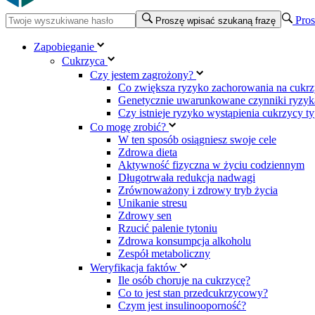
Pros
Proszę wpisać szukaną frazę
Zapobieganie
Cukrzyca
Czy jestem zagrożony?
Co zwiększa ryzyko zachorowania na cukrz
Genetycznie uwarunkowane czynniki ryzyka
Czy istnieje ryzyko wystąpienia cukrzycy t
Co mogę zrobić?
W ten sposób osiągniesz swoje cele
Zdrowa dieta
Aktywność fizyczna w życiu codziennym
Długotrwała redukcja nadwagi
Zrównoważony i zdrowy tryb życia
Unikanie stresu
Zdrowy sen
Rzucić palenie tytoniu
Zdrowa konsumpcja alkoholu
Zespół metaboliczny
Weryfikacja faktów
Ile osób choruje na cukrzycę?
Co to jest stan przedcukrzycowy?
Czym jest insulinooporność?