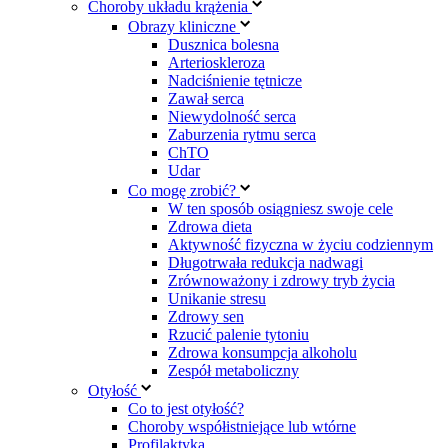
Choroby układu krążenia
Obrazy kliniczne
Dusznica bolesna
Arterioskleroza
Nadciśnienie tętnicze
Zawał serca
Niewydolność serca
Zaburzenia rytmu serca
ChTO
Udar
Co mogę zrobić?
W ten sposób osiągniesz swoje cele
Zdrowa dieta
Aktywność fizyczna w życiu codziennym
Długotrwała redukcja nadwagi
Zrównoważony i zdrowy tryb życia
Unikanie stresu
Zdrowy sen
Rzucić palenie tytoniu
Zdrowa konsumpcja alkoholu
Zespół metaboliczny
Otyłość
Co to jest otyłość?
Choroby współistniejące lub wtórne
Profilaktyka