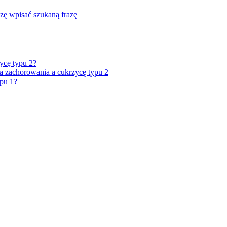
zę wpisać szukaną frazę
ycę typu 2?
 zachorowania a cukrzycę typu 2
ypu 1?