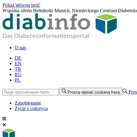
Pokaż główną treść
Wspólna oferta Helmholtz Munich, Niemieckiego Centrum Diabetol
O nas
DE
EN
TR
RU
PL
Pros
Proszę wpisać szukaną frazę
Zapobieganie
Życie z cukrzycą