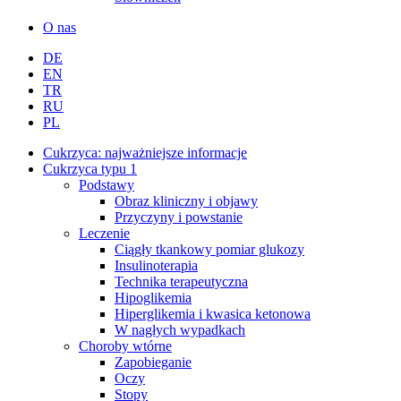
O nas
DE
EN
TR
RU
PL
Cukrzyca: najważniejsze informacje
Cukrzyca typu 1
Podstawy
Obraz kliniczny i objawy
Przyczyny i powstanie
Leczenie
Ciągły tkankowy pomiar glukozy
Insulinoterapia
Technika terapeutyczna
Hipoglikemia
Hiperglikemia i kwasica ketonowa
W nagłych wypadkach
Choroby wtórne
Zapobieganie
Oczy
Stopy