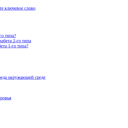
е ключевое слово
го типа?
абета 2-го типа
ета 1-го типа?
реда окружающей среде
оровья