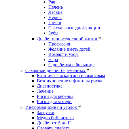
Рак
Печень
Легкие
Нервы
Почки
Сексуальные дисфункции
Зубы
Диабет в повседневной жизни
Профессия
Желание иметь детей
Возраст и уход
жара
С диабетом в больнице
Сахарный диабет беременных
Клиническая картина и симптомы
Возникновение и факторы риска
Диагностика
Лечение
Риски для ребенка
Риски для матери
Информационный уголок
Загрузки
Медиа библиотека
Диабет от A до Я
Словарь диабета