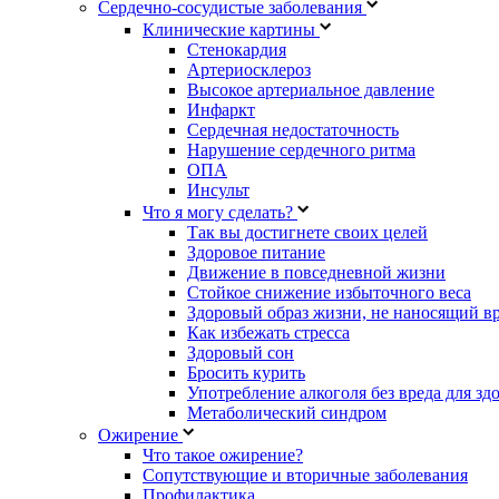
Сердечно-сосудистые заболевания
Клинические картины
Стенокардия
Артериосклероз
Высокое артериальное давление
Инфаркт
Сердечная недостаточность
Нарушение сердечного ритма
ОПА
Инсульт
Что я могу сделать?
Так вы достигнете своих целей
Здоровое питание
Движение в повседневной жизни
Стойкое снижение избыточного веса
Здоровый образ жизни, не наносящий в
Как избежать стресса
Здоровый сон
Бросить курить
Употребление алкоголя без вреда для зд
Метаболический синдром
Ожирение
Что такое ожирение?
Сопутствующие и вторичные заболевания
Профилактика