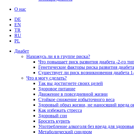
О нас
DE
EN
TR
RU
PL
Диабет
Нахожусь ли я в группе риска?
Что повышает риск развития диабета -2-го ти
Генетические факторы риска развития диабета
Существует ли риск возникновения диабета 1-
Что я могу сделать?
Так вы достигнете своих целей
Здоровое питание
Движение в повседневной жизни
Стойкое снижение избыточного веса
Здоровый образ жизни, не наносящий вреда 
Как избежать стресса
Здоровый сон
Бросить курить
Употребление алкоголя без вреда для здоровья
Метаболический синдром