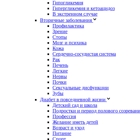
Гипогликемия
Гипергликемия и кетоацидоз
В экстренном случае
Вторичные заболевания
Профилактика
Зрение
Стопы
Мозг и психика
Кожа
Сердечно-сосудистая система
Рак
Печень
Легкие
Нервы
Почки
Сексуальные дисфункции
Зубы
Диабет в повседневной жизни
Детский сад и школа
Подростки и период полового созреван
Профессия
Желание иметь детей
Возраст и уход
Питание
Спорт