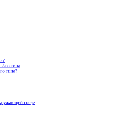
па?
 2-го типа
го типа?
окружающей среде