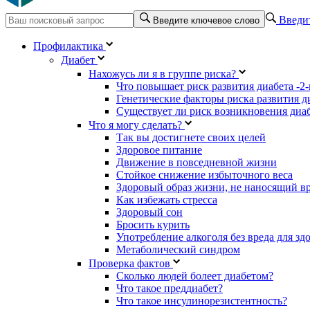
Введит
Введите ключевое слово
Профилактика
Диабет
Нахожусь ли я в группе риска?
Что повышает риск развития диабета -2-
Генетические факторы риска развития ди
Существует ли риск возникновения диаб
Что я могу сделать?
Так вы достигнете своих целей
Здоровое питание
Движение в повседневной жизни
Стойкое снижение избыточного веса
Здоровый образ жизни, не наносящий в
Как избежать стресса
Здоровый сон
Бросить курить
Употребление алкоголя без вреда для зд
Метаболический синдром
Проверка фактов
Сколько людей болеет диабетом?
Что такое преддиабет?
Что такое инсулинорезистентность?