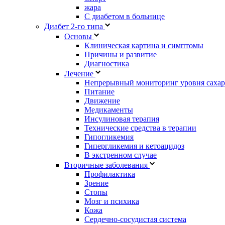
жара
С диабетом в больнице
Диабет 2-го типа
Основы
Клиническая картина и симптомы
Причины и развитие
Диагностика
Лечение
Непрерывный мониторинг уровня сахар
Питание
Движение
Медикаменты
Инсулиновая терапия
Технические средства в терапии
Гипогликемия
Гипергликемия и кетоацидоз
В экстренном случае
Вторичные заболевания
Профилактика
Зрение
Стопы
Мозг и психика
Кожа
Сердечно-сосудистая система