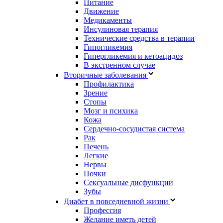
Питание
Движение
Медикаменты
Инсулиновая терапия
Технические средства в терапии
Гипогликемия
Гипергликемия и кетоацидоз
В экстренном случае
Вторичные заболевания
Профилактика
Зрение
Стопы
Мозг и психика
Кожа
Сердечно-сосудистая система
Рак
Печень
Легкие
Нервы
Почки
Сексуальные дисфункции
Зубы
Диабет в повседневной жизни
Профессия
Желание иметь детей