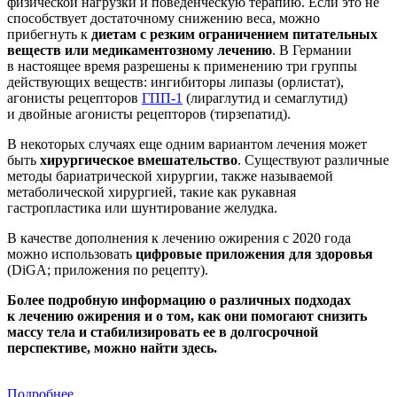
физической нагрузки и поведенческую терапию. Если это не
способствует достаточному снижению веса, можно
прибегнуть к
диетам с резким ограничением питательных
веществ или медикаментозному лечению
. В Германии
в настоящее время разрешены к применению три группы
действующих веществ: ингибиторы липазы (орлистат),
агонисты рецепторов
ГПП-1
(лираглутид и семаглутид)
и двойные агонисты рецепторов (тирзепатид).
В некоторых случаях еще одним вариантом лечения может
быть
хирургическое вмешательство
. Существуют различные
методы бариатрической хирургии, также называемой
метаболической хирургией, такие как рукавная
гастропластика или шунтирование желудка.
В качестве дополнения к лечению ожирения с 2020 года
можно использовать
цифровые приложения для здоровья
(DiGA; приложения по рецепту).
Более подробную информацию о различных подходах
к лечению ожирения и о том, как они помогают снизить
массу тела и стабилизировать ее в долгосрочной
перспективе, можно найти здесь.
Подробнее