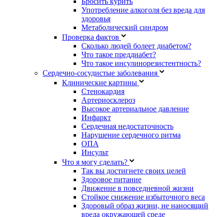
Бросить курить
Употребление алкоголя без вреда для
здоровья
Метаболический синдром
Проверка фактов
Сколько людей болеет диабетом?
Что такое преддиабет?
Что такое инсулинорезистентность?
Сердечно-сосудистые заболевания
Клинические картины
Стенокардия
Артериосклероз
Высокое артериальное давление
Инфаркт
Сердечная недостаточность
Нарушение сердечного ритма
ОПА
Инсульт
Что я могу сделать?
Так вы достигнете своих целей
Здоровое питание
Движение в повседневной жизни
Стойкое снижение избыточного веса
Здоровый образ жизни, не наносящий
вреда окружающей среде