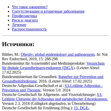
Что такое ожирение?
Сопутствующие и вторичные заболевания
Профилактика
Риск и диагноз
Лечение
Распространенность
Источники:
Blüher, M.:
Obesity: global epidemiology and pathogenesis
. In: Nat
Rev Endocrinol, 2019, 15: 288-298
Bundesinstitut für Arzneimittel und Medizinprodukte:
Verzeichnis
für digitale Gesundheitsanwendungen (DiGA)
. (Letzter Abruf:
17.02.2025)
Bundesministerium für Gesundheit.
Ratgeber zur Prävention und
Gesundheitsförderung
. 2016. (Letzter Abruf: 17.02.2025)
Deutsche Adipositas-Gesellschaft et al.:
S3-Leitlinie Adipositas -
Prävention und Therapie
. Version 5.0. 2024
Deutsche Gesellschaft für Allgemein- und Viszeralchirurgie:
S3-
Leitlinie Chirurgie der Adipositas und metabolischer Erkrankungen.
Version 2.3. 2018 (Gültigkeit abgelaufen, in Überarbeitung)
Deutsche Gesellschaft für Ernährung (Hrsg.):
15. DGE-