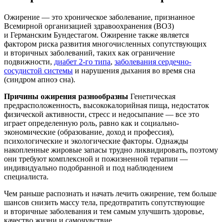
Ожирение — это хроническое заболевание, признанное
Всемирной организацией здравоохранения (ВОЗ)
и Германским Бундестагом. Ожирение также является
фактором риска развития многочисленных сопутствующих
и вторичных заболеваний, таких как ограничение
подвижности,
диабет 2-го типа
,
заболевания сердечно-
сосудистой системы
и нарушения дыхания во время сна
(синдром апноэ сна).
Причины ожирения разнообразны
Генетическая
предрасположенность, высококалорийная пища, недостаток
физической активности, стресс и недосыпание — все это
играет определенную роль, равно как и социально-
экономические (образование, доход и профессия),
психологические и экологические факторы. Однажды
накопленные жировые запасы трудно ликвидировать, поэтому
они требуют комплексной и пожизненной терапии —
индивидуально подобранной и под наблюдением
специалиста.
Чем раньше распознать и начать лечить ожирение, тем больше
шансов снизить массу тела, предотвратить сопутствующие
и вторичные заболевания и тем самым улучшить здоровье,
качество жизни и самочувствие.