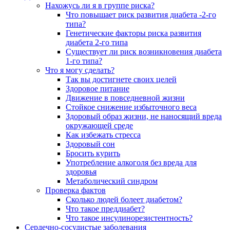
Нахожусь ли я в группе риска?
Что повышает риск развития диабета -2-го
типа?
Генетические факторы риска развития
диабета 2-го типа
Существует ли риск возникновения диабета
1-го типа?
Что я могу сделать?
Так вы достигнете своих целей
Здоровое питание
Движение в повседневной жизни
Стойкое снижение избыточного веса
Здоровый образ жизни, не наносящий вреда
окружающей среде
Как избежать стресса
Здоровый сон
Бросить курить
Употребление алкоголя без вреда для
здоровья
Метаболический синдром
Проверка фактов
Сколько людей болеет диабетом?
Что такое преддиабет?
Что такое инсулинорезистентность?
Сердечно-сосудистые заболевания