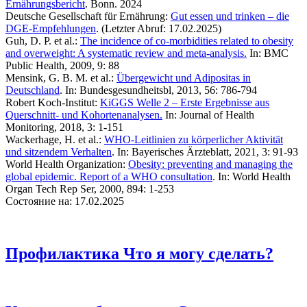
Ernährungsbericht
. Bonn. 2024
Deutsche Gesellschaft für Ernährung:
Gut essen und trinken – die
DGE-Empfehlungen
. (Letzter Abruf: 17.02.2025)
Guh, D. P. et al.:
The incidence of co-morbidities related to obesity
and overweight: A systematic review and meta-analysis.
In: BMC
Public Health, 2009, 9: 88
Mensink, G. B. M. et al.:
Übergewicht und Adipositas in
Deutschland
. In: Bundesgesundheitsbl, 2013, 56: 786-794
Robert Koch-Institut:
KiGGS Welle 2 – Erste Ergebnisse aus
Querschnitt- und Kohortenanalysen.
In: Journal of Health
Monitoring, 2018, 3: 1-151
Wackerhage, H. et al.:
WHO-Leitlinien zu körperlicher Aktivität
und sitzendem Verhalten
. In: Bayerisches Ärzteblatt, 2021, 3: 91-93
World Health Organization:
Obesity: preventing and managing the
global epidemic. Report of a WHO consultation
. In: World Health
Organ Tech Rep Ser, 2000, 894: 1-253
Состояние на: 17.02.2025
Профилактика
Что я могу сделать?