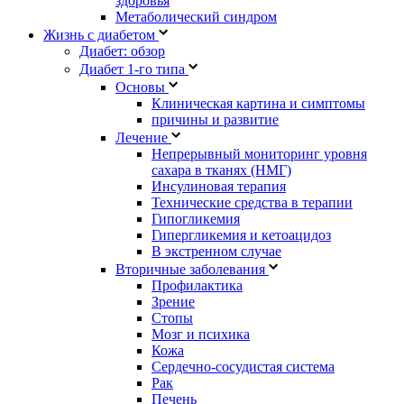
здоровья
Метаболический синдром
Жизнь с диабетом
Диабет: обзор
Диабет 1-го типа
Основы
Клиническая картина и симптомы
причины и развитие
Лечение
Непрерывный мониторинг уровня
сахара в тканях (НМГ)
Инсулиновая терапия
Технические средства в терапии
Гипогликемия
Гипергликемия и кетоацидоз
В экстренном случае
Вторичные заболевания
Профилактика
Зрение
Стопы
Мозг и психика
Кожа
Сердечно-сосудистая система
Рак
Печень