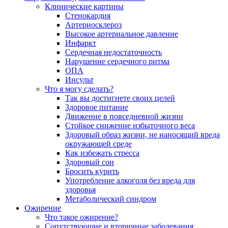
Клинические картины
Стенокардия
Артериосклероз
Высокое артериальное давление
Инфаркт
Сердечная недостаточность
Нарушение сердечного ритма
ОПА
Инсульт
Что я могу сделать?
Так вы достигнете своих целей
Здоровое питание
Движение в повседневной жизни
Стойкое снижение избыточного веса
Здоровый образ жизни, не наносящий вреда
окружающей среде
Как избежать стресса
Здоровый сон
Бросить курить
Употребление алкоголя без вреда для
здоровья
Метаболический синдром
Ожирение
Что такое ожирение?
Сопутствующие и вторичные заболевания