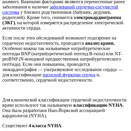
анамнез. Важными факторами являются перенесенные ранее
заболевания и наличие
заболеваний сердечно-сосудистой
системы
у близких родственников (бабушек, дедушек,
родителей). Кроме того, снимается
электрокардиограмма
(ЭКГ)
, на которой измеряется распределение электрической
активности сердца.
Если после этих обследований возникнет подозрение на
сердечную недостаточность, проводится
анализ крови.
Особенно важны так называемые натрийуретические
пептиды BNP (натрийуретический пептид В-типа) или NT-
proBNP (N-концевой предшественник натрийуретического
пептида). Если они повышены, проводится
эхокардиография — ультразвуковое исследование сердца —
для классификации
насосной функции сердца
и,
соответственно, сердечной недостаточности.
Для клинической классификации сердечной недостаточности
врачи используют так называемую
классификацию NYHA.
Она была разработана Нью-Йоркской ассоциацией
кардиологов (NYHA).
Существуют
4 класса NYHA
.