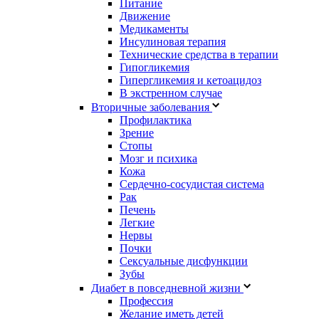
Питание
Движение
Медикаменты
Инсулиновая терапия
Технические средства в терапии
Гипогликемия
Гипергликемия и кетоацидоз
В экстренном случае
Вторичные заболевания
Профилактика
Зрение
Стопы
Мозг и психика
Кожа
Сердечно-сосудистая система
Рак
Печень
Легкие
Нервы
Почки
Сексуальные дисфункции
Зубы
Диабет в повседневной жизни
Профессия
Желание иметь детей