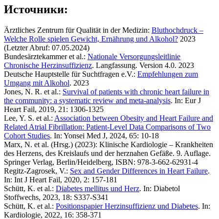
Источники:
Ärztliches Zentrum für Qualität in der Medizin:
Bluthochdruck –
Welche Rolle spielen Gewicht, Ernährung und Alkohol?
2023
(Letzter Abruf: 07.05.2024)
Bundesärztekammer et al.:
Nationale Versorgungsleitlinie
Chronische Herzinsuffizienz
. Langfassung. Version 4.0. 2023
Deutsche Hauptstelle für Suchtfragen e.V.:
Empfehlungen zum
Umgang mit Alkohol
. 2023
Jones, N. R. et al.:
Survival of patients with chronic heart failure in
the community: a systematic review and meta-analysis
. In: Eur J
Heart Fail, 2019, 21: 1306-1325
Lee, Y. S. et al.:
Association between Obesity and Heart Failure and
Related Atrial Fibrillation: Patient-Level Data Comparisons of Two
Cohort Studies
. In: Yonsei Med J, 2024, 65: 10-18
Marx, N. et al. (Hrsg.) (2023): Klinische Kardiologie – Krankheiten
des Herzens, des Kreislaufs und der herznahen Gefäße. 9. Auflage.
Springer Verlag, Berlin/Heidelberg, ISBN: 978-3-662-62931-4
Regitz-Zagrosek, V.:
Sex and Gender Differences in Heart Failure
.
In: Int J Heart Fail, 2020, 2: 157-181
Schütt, K. et al.:
Diabetes mellitus und Herz
. In: Diabetol
Stoffwechs, 2023, 18: S337-S341
Schütt, K. et al.:
Positionspapier Herzinsuffizienz und Diabetes
. In:
Kardiologie, 2022, 16: 358-371