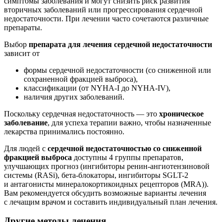
симптомы заболевания и могут снизить риск развития
вторичных заболеваний или прогрессирования сердечной
недостаточности. При лечении часто сочетаются различные
препараты.
Выбор
препарата для лечения сердечной недостаточности
зависит от
формы сердечной недостаточности (со сниженной или
сохраненной фракцией выброса),
классификации (от NYHA-I до NYHA-IV),
наличия других заболеваний.
Поскольку сердечная недостаточность — это
хроническое
заболевание
, для успеха терапии важно, чтобы назначенные
лекарства принимались постоянно.
Для людей с
сердечной недостаточностью со сниженной
фракцией выброса
доступны 4 группы препаратов,
улучшающих прогноз (ингибиторы ренин-ангиотензиновой
системы (RASi), бета-блокаторы, ингибиторы SGLT-2
и антагонисты минералокортикоидных рецепторов (MRA)).
Вам рекомендуется обсудить возможные варианты лечения
с лечащим врачом и составить индивидуальный план лечения.
Другие методы лечения