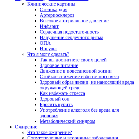
Клинические картины
Стенокардия
Артериосклероз
Высокое артериальное давление
Инфаркт
Сердечная недостаточность
Нарушение сердечного ритма
ОПА
Инсульт
Что я могу сделать?
Так вы достигнете своих целей
Здоровое питание
Движение в повседневной жизни
Стойкое снижение избыточного веса
Здоровый образ жизни, не наносящий вреда
окружающей среде
Как избежать стресса
Здоровый сон
Бросить курить
Употребление алкоголя без вреда для
здоровья
Метаболический синдром
Ожирение
Что такое ожирение?
Сопутствующие и вторичные заболевания