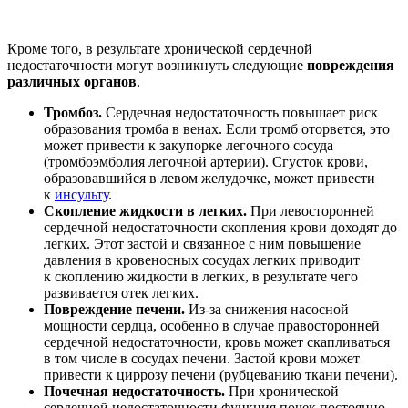
Кроме того, в результате хронической сердечной
недостаточности могут возникнуть следующие
повреждения
различных органов
.
Тромбоз.
Сердечная недостаточность повышает риск
образования тромба в венах. Если тромб оторвется, это
может привести к закупорке легочного сосуда
(тромбоэмболия легочной артерии). Сгусток крови,
образовавшийся в левом желудочке, может привести
к
инсульту
.
Скопление жидкости в легких.
При левосторонней
сердечной недостаточности скопления крови доходят до
легких. Этот застой и связанное с ним повышение
давления в кровеносных сосудах легких приводит
к скоплению жидкости в легких, в результате чего
развивается отек легких.
Повреждение печени.
Из-за снижения насосной
мощности сердца, особенно в случае правосторонней
сердечной недостаточности, кровь может скапливаться
в том числе в сосудах печени. Застой крови может
привести к циррозу печени (рубцеванию ткани печени).
Почечная недостаточность.
При хронической
сердечной недостаточности функция почек постоянно