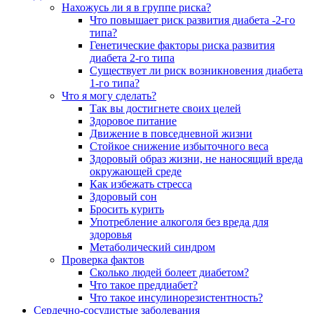
Нахожусь ли я в группе риска?
Что повышает риск развития диабета -2-го
типа?
Генетические факторы риска развития
диабета 2-го типа
Существует ли риск возникновения диабета
1-го типа?
Что я могу сделать?
Так вы достигнете своих целей
Здоровое питание
Движение в повседневной жизни
Стойкое снижение избыточного веса
Здоровый образ жизни, не наносящий вреда
окружающей среде
Как избежать стресса
Здоровый сон
Бросить курить
Употребление алкоголя без вреда для
здоровья
Метаболический синдром
Проверка фактов
Сколько людей болеет диабетом?
Что такое преддиабет?
Что такое инсулинорезистентность?
Сердечно-сосудистые заболевания