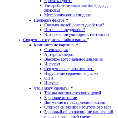
Бросить курить
Употребление алкоголя без вреда для
здоровья
Метаболический синдром
Проверка фактов
Сколько людей болеет диабетом?
Что такое преддиабет?
Что такое инсулинорезистентность?
Сердечно-сосудистые заболевания
Клинические картины
Стенокардия
Артериосклероз
Высокое артериальное давление
Инфаркт
Сердечная недостаточность
Нарушение сердечного ритма
ОПА
Инсульт
Что я могу сделать?
Так вы достигнете своих целей
Здоровое питание
Движение в повседневной жизни
Стойкое снижение избыточного веса
Здоровый образ жизни, не наносящий
вреда окружающей среде