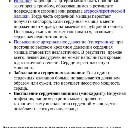
Инфаркт
: Коронарная артерия может быть полностью
закупорена тромбом, образовавшимся в результате
повреждения (эрозии) или разрыва
атеросклеротической
бляшки
. Тогда часть сердечной мышцы перестает
получать кислород. Если сердечная мышца в месте
поражения отмирает, она замещается рубцовой тканью.
Поскольку ткань не может сокращаться, возникает
сердечная недостаточность.
Повышенное артериальное давление (гипертония)
: при
постоянно высоком кровяном давлении сердечная
мышца становится неэластичной. В результате, прежде
всего, левый желудочек не может наполниться кровью
в достаточной степени. Сердце теряет насосную
мощность.
Заболевания сердечных клапанов
: Если один из
сердечных клапанов больше не закрывается должным
образом или сужен, это нарушает насосную мощность
сердца.
Воспаление сердечной мышцы (миокардит)
: Вирусная
инфекция, например грипп, может привести
к хроническому воспалению сердечной мышцы, что
ослабляет насосную силу сердца.