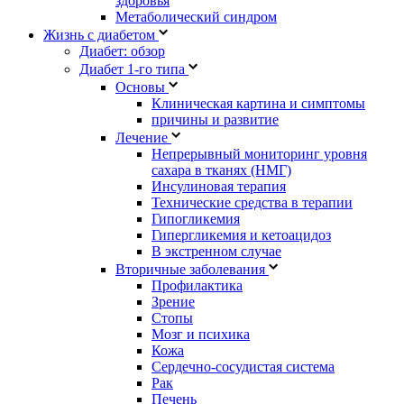
здоровья
Метаболический синдром
Жизнь с диабетом
Диабет: обзор
Диабет 1-го типа
Основы
Клиническая картина и симптомы
причины и развитие
Лечение
Непрерывный мониторинг уровня
сахара в тканях (НМГ)
Инсулиновая терапия
Технические средства в терапии
Гипогликемия
Гипергликемия и кетоацидоз
В экстренном случае
Вторичные заболевания
Профилактика
Зрение
Стопы
Мозг и психика
Кожа
Сердечно-сосудистая система
Рак
Печень