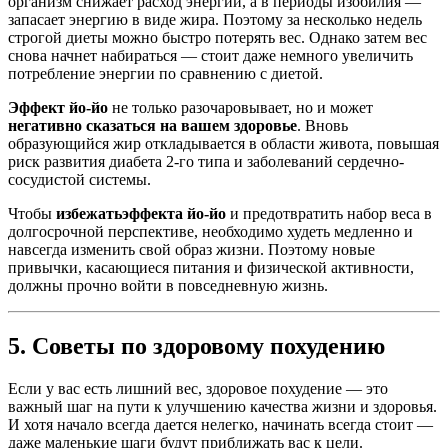
организм снижает расход энергии, а в периоды изобилия —
запасает энергию в виде жира. Поэтому за несколько недель
строгой диеты можно быстро потерять вес. Однако затем вес
снова начнет набираться — стоит даже немного увеличить
потребление энергии по сравнению с диетой.
Эффект йо-йо
не только разочаровывает, но и может
негативно сказаться на вашем здоровье
. Вновь
образующийся жир откладывается в области живота, повышая
риск развития диабета 2-го типа и заболеваний сердечно-
сосудистой системы.
Чтобы
избежать
эффекта йо-йо
и предотвратить набор веса в
долгосрочной перспективе, необходимо худеть медленно и
навсегда изменить свой образ жизни. Поэтому новые
привычки, касающиеся питания и физической активности,
должны прочно войти в повседневную жизнь.
5. Советы по здоровому похудению
Если у вас есть лишний вес, здоровое похудение — это
важный шаг на пути к улучшению качества жизни и здоровья.
И хотя начало всегда дается нелегко, начинать всегда стоит —
даже маленькие шаги будут приближать вас к цели.