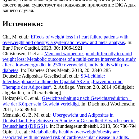
своего врача, существует ли подходяще приложение DiGA для
вашего случая.
Источники:
Chi, M. et al.:
Effects of weight loss in heart failure patients with
overweight and obesity: a systematic review and meta-analysis
. In:
Eur J Prev Cardiol, 2023, 30: 1906-1921
Christensen, P. et al.:
Men and women respond differently to rapid
weight loss: Metabolic outcomes of a multi-centre intervention study
after a low-energy diet in 2500 overweight, individuals with pre-
diabetes
. In: Diabetes Obes Metab, 2018, 20: 2840-2851
Deutsche Adipositas Gesellschaft et al.:
S3-Leitlinie:
Interdisziplinäre Leitlinie der Qualität S3 zur „Prävention und
Therapie der Adipositas“
. 2. Auflage. Version 2.0. 2014 (Gültigkeit
abgelaufen, in Überarbeitung)
Holzapfel, C. et al.:
Gewichtserhaltung nach Gewichtsreduktion –
wie der Körper sein Gewicht verteidigt
. In: Dtsch med Wochenschr,
2011, 136: 89-94
Mensink, G. B. M. et al.:
Übergewicht und Adipositas in
Deutschland: Ergebnisse der Studie zur Gesundheit Erwachsener in
Deutschland (DEGS1)
. In: Bundesgesundheitsbl, 2013, 56: 786-794
Opio, J. et al.:
Metabolically healthy overweight/obesity are
associated with increased risk of cardiovascular disease in adults,