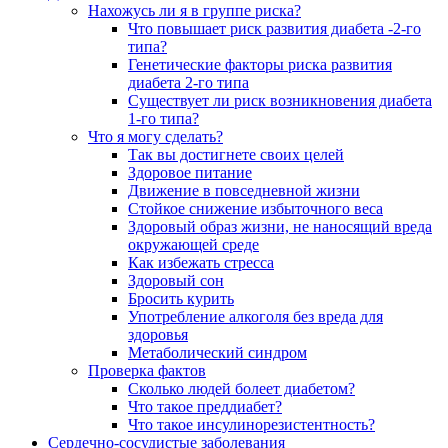
Нахожусь ли я в группе риска?
Что повышает риск развития диабета -2-го
типа?
Генетические факторы риска развития
диабета 2-го типа
Существует ли риск возникновения диабета
1-го типа?
Что я могу сделать?
Так вы достигнете своих целей
Здоровое питание
Движение в повседневной жизни
Стойкое снижение избыточного веса
Здоровый образ жизни, не наносящий вреда
окружающей среде
Как избежать стресса
Здоровый сон
Бросить курить
Употребление алкоголя без вреда для
здоровья
Метаболический синдром
Проверка фактов
Сколько людей болеет диабетом?
Что такое преддиабет?
Что такое инсулинорезистентность?
Сердечно-сосудистые заболевания