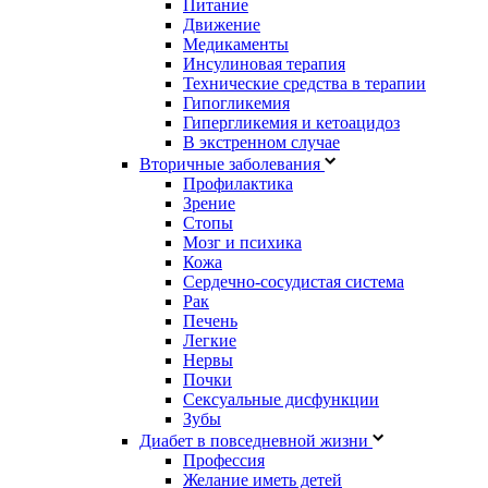
Питание
Движение
Медикаменты
Инсулиновая терапия
Технические средства в терапии
Гипогликемия
Гипергликемия и кетоацидоз
В экстренном случае
Вторичные заболевания
Профилактика
Зрение
Стопы
Мозг и психика
Кожа
Сердечно-сосудистая система
Рак
Печень
Легкие
Нервы
Почки
Сексуальные дисфункции
Зубы
Диабет в повседневной жизни
Профессия
Желание иметь детей