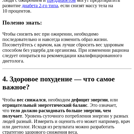
Люди с ожирением и
преддиабетом
могут предотвратить
развитие
диабета 2-го типа
, если снизят массу тела на
10 процентов.
Полезно знать:
Чтобы снизить вес при ожирении, необходимо
последовательно и навсегда изменить образ жизни.
Посоветуйтесь с врачом, как лучше сбросить вес здоровым
способом без ущерба для организма. При изменении рациона
следует опираться на рекомендации квалифицированного
диетолога.
4. Здоровое похудение — что самое
важное?
Чтобы
вес снижался
, необходим
дефицит энергии
, или
отрицательный энергетический баланс
. Это означает,
что
тело должно расходовать больше энергии, чем
получает
. Уровень суточного потребления энергии у разных
людей разный. Измерить и оценить его может например, врач
или диетолог. Исходя из результата можно разработать
стратегию здорового снижения веса.