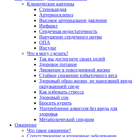
Клинические картины
Стенокардия
Артериосклероз
Высокое артериальное давление
Инфаркт
Сердечная недостаточность
Нарушение сердечного ритма
ОПА
Инсульт
Что я могу сделать?
Так вы достигнете своих целей
Здоровое питание
Движение в повседневной жизни
Стойкое снижение избыточного веса
Здоровый образ жизни, не наносящий вреда
окружающей среде
Как избежать стресса
Здоровый сон
Бросить курить
Употребление алкоголя без вреда для
здоровья
Метаболический синдром
Ожирение
Что такое ожирение?
Сопутствующие и вторичные заболевания