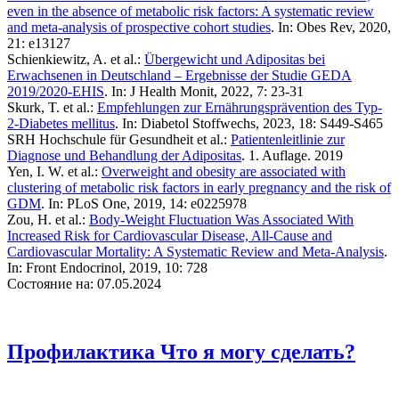
even in the absence of metabolic risk factors: A systematic review
and meta-analysis of prospective cohort studies
. In: Obes Rev, 2020,
21: e13127
Schienkiewitz, A. et al.:
Übergewicht und Adipositas bei
Erwachsenen in Deutschland – Ergebnisse der Studie GEDA
2019/2020-EHIS
. In: J Health Monit, 2022, 7: 23-31
Skurk, T. et al.:
Empfehlungen zur Ernährungsprävention des Typ-
2-Diabetes mellitus
. In: Diabetol Stoffwechs, 2023, 18: S449-S465
SRH Hochschule für Gesundheit et al.:
Patientenleitlinie zur
Diagnose und Behandlung der Adipositas
. 1. Auflage. 2019
Yen, I. W. et al.:
Overweight and obesity are associated with
clustering of metabolic risk factors in early pregnancy and the risk of
GDM
. In: PLoS One, 2019, 14: e0225978
Zou, H. et al.:
Body-Weight Fluctuation Was Associated With
Increased Risk for Cardiovascular Disease, All-Cause and
Cardiovascular Mortality: A Systematic Review and Meta-Analysis
.
In: Front Endocrinol, 2019, 10: 728
Состояние на: 07.05.2024
Профилактика
Что я могу сделать?