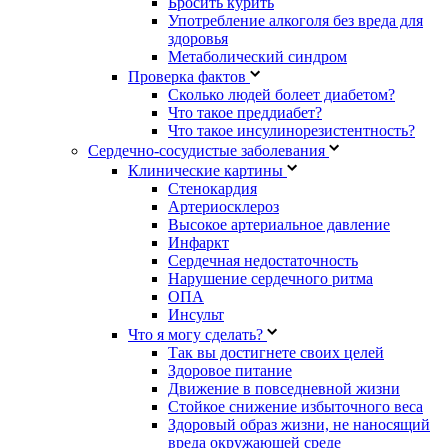
Бросить курить
Употребление алкоголя без вреда для
здоровья
Метаболический синдром
Проверка фактов
Сколько людей болеет диабетом?
Что такое преддиабет?
Что такое инсулинорезистентность?
Сердечно-сосудистые заболевания
Клинические картины
Стенокардия
Артериосклероз
Высокое артериальное давление
Инфаркт
Сердечная недостаточность
Нарушение сердечного ритма
ОПА
Инсульт
Что я могу сделать?
Так вы достигнете своих целей
Здоровое питание
Движение в повседневной жизни
Стойкое снижение избыточного веса
Здоровый образ жизни, не наносящий
вреда окружающей среде