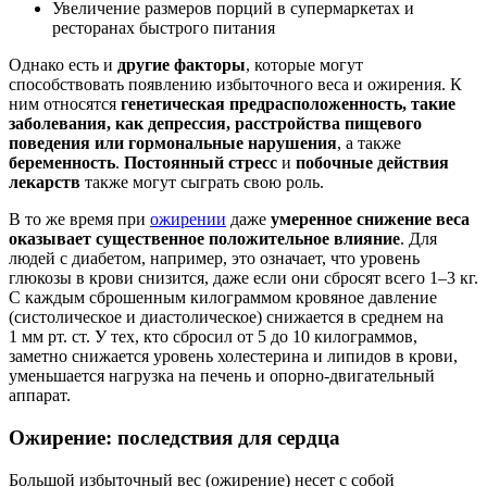
Увеличение размеров порций в супермаркетах и
ресторанах быстрого питания
Однако есть и
другие факторы
, которые могут
способствовать появлению избыточного веса и ожирения. К
ним относятся
генетическая предрасположенность, такие
заболевания, как депрессия, расстройства пищевого
поведения или гормональные нарушения
, а также
беременность
.
Постоянный стресс
и
побочные действия
лекарств
также могут сыграть свою роль.
В то же время при
ожирении
даже
умеренное снижение веса
оказывает существенное положительное влияние
. Для
людей с диабетом, например, это означает, что уровень
глюкозы в крови снизится, даже если они сбросят всего 1–3 кг.
С каждым сброшенным килограммом кровяное давление
(систолическое и диастолическое) снижается в среднем на
1 мм рт. ст. У тех, кто сбросил от 5 до 10 килограммов,
заметно снижается уровень холестерина и липидов в крови,
уменьшается нагрузка на печень и опорно-двигательный
аппарат.
Ожирение: последствия для сердца
Большой избыточный вес (ожирение) несет с собой