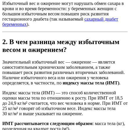
Избыточный вес и ожирение могут нарушать обмен сахара в
крови и во время беременности: у беременных женщин с
большим избыточным весом повышен риск развития
гестационного диабета (так называемый
сахарный диабет
беременных
).
2. В чем разница между избыточным
весом и ожирением?
Значительный избыточный вес — ожирение — является
самостоятельным хроническим заболеванием, а также
повышает риск развития различных вторичных заболеваний.
Наличие избыточного веса или ожирения у человека
определяется, в частности, по
индексу массы тела (ИМТ)
.
Индекс массы тела (ИМТ) — это способ количественной
оценки массы тела по отношению к росту. При ИМТ от 18,5
до 24,9 кг/м² считается, что вес человека в норме. При ИМТ от
25 кг/м² говорят об избыточном весе. Индекс массы тела
30 кг/м² и выше указывает на ожирение.
ИМТ рассчитывается следующим образом
: масса тела (кг),
разделенная на квадрат роста (м²).