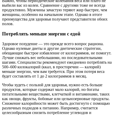
Важно, чтобы периодические колебания веса или плато не
выбили вас из колеи. Сравнение с другими тоже не всегда
продуктивно. Мужчины зачастую теряют жир быстрее, чем
женщины, особенно на начальном этапе. Однако в итоге
преимущества для здоровья получают представители обоих
полов.
Потреблять меньше энергии с едой
Здоровое похудение — это прежде всего вопрос рациона.
Однако нулевые диеты и другие диетические стратегии,
обещающие быстрое избавление от килограммов, не помогут.
Лучше снижать вес небольшими, но последовательными
шагами. Специалисты рекомендуют ежедневно потреблять на
500–600 килокалорий (ккал, в просторечии — калорий)
меньше энергии, чем вам требуется. При этом потеря веса
будет составлять от 1 до 2 килограммов в месяц.
Чтобы худеть с пользой для здоровья, нужно есть больше
продуктов, которые содержат мало калорий, но богаты
питательными веществами, клетчаткой и витаминами, таких
как овощи, фрукты, бобовые или цельнозерновые продукты.
Снижение калорийности может быть достигнуто с помощью
различных подходов к питанию. Например, считается
целесообразным снизить потребление углеводов и