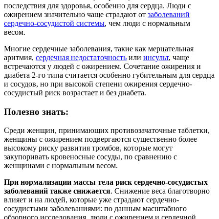
последствия для здоровья, особенно для сердца. Люди с
ожирением значительно чаще страдают от
заболеваний
сердечно-сосудистой системы
, чем люди с нормальным
весом.
Многие сердечные заболевания, такие как мерцательная
аритмия,
сердечная недостаточность
или
инсульт
, чаще
встречаются у людей с ожирением. Сочетание ожирения и
диабета 2-го типа считается особенно губительным для сердца
и сосудов, но при высокой степени ожирения сердечно-
сосудистый риск возрастает и без диабета.
Полезно знать:
Среди женщин, принимающих противозачаточные таблетки,
женщины с ожирением подвергаются существенно более
высокому риску развития тромбов, которые могут
закупоривать кровеносные сосуды, по сравнению с
женщинами с нормальным весом.
При нормализации массы тела риск сердечно-сосудистых
заболеваний также снижается
. Снижение веса благотворно
влияет и на людей, которые уже страдают сердечно-
сосудистыми заболеваниями: по данным масштабного
обзорного исследования, люди с ожирением и сердечной