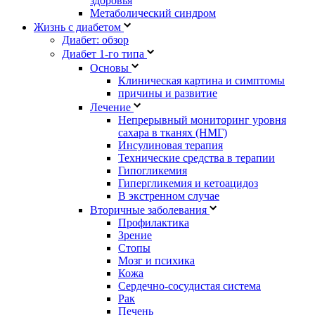
здоровья
Метаболический синдром
Жизнь с диабетом
Диабет: обзор
Диабет 1-го типа
Основы
Клиническая картина и симптомы
причины и развитие
Лечение
Непрерывный мониторинг уровня
сахара в тканях (НМГ)
Инсулиновая терапия
Технические средства в терапии
Гипогликемия
Гипергликемия и кетоацидоз
В экстренном случае
Вторичные заболевания
Профилактика
Зрение
Стопы
Мозг и психика
Кожа
Сердечно-сосудистая система
Рак
Печень