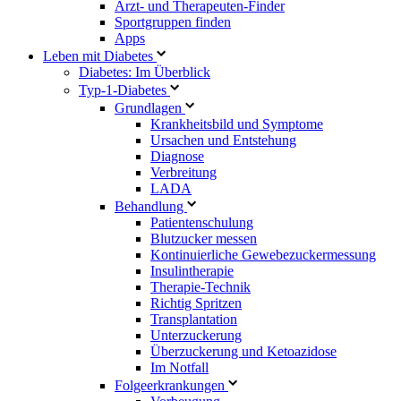
Arzt- und Therapeuten-Finder
Sportgruppen finden
Apps
Leben mit Diabetes
Diabetes: Im Überblick
Typ-1-Diabetes
Grundlagen
Krankheitsbild und Symptome
Ursachen und Entstehung
Diagnose
Verbreitung
LADA
Behandlung
Patientenschulung
Blutzucker messen
Kontinuierliche Gewebezuckermessung
Insulintherapie
Therapie-Technik
Richtig Spritzen
Transplantation
Unterzuckerung
Überzuckerung und Ketoazidose
Im Notfall
Folgeerkrankungen