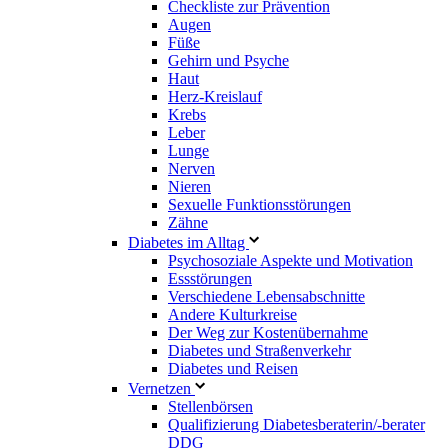
Checkliste zur Prävention
Augen
Füße
Gehirn und Psyche
Haut
Herz-Kreislauf
Krebs
Leber
Lunge
Nerven
Nieren
Sexuelle Funktionsstörungen
Zähne
Diabetes im Alltag
Psychosoziale Aspekte und Motivation
Essstörungen
Verschiedene Lebensabschnitte
Andere Kulturkreise
Der Weg zur Kostenübernahme
Diabetes und Straßenverkehr
Diabetes und Reisen
Vernetzen
Stellenbörsen
Qualifizierung Diabetesberaterin/­-berater
DDG