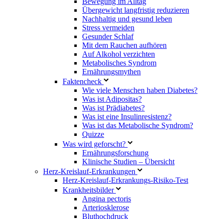
Bewegung im Alltag
Übergewicht langfristig reduzieren
Nachhaltig und gesund leben
Stress vermeiden
Gesunder Schlaf
Mit dem Rauchen aufhören
Auf Alkohol verzichten
Metabolisches Syndrom
Ernährungsmythen
Faktencheck
Wie viele Menschen haben Diabetes?
Was ist Adipositas?
Was ist Prädiabetes?
Was ist eine Insulinresistenz?
Was ist das Metabolische Syndrom?
Quizze
Was wird geforscht?
Ernährungsforschung
Klinische Studien – Übersicht
Herz-Kreislauf-Erkrankungen
Herz-Kreislauf-Erkrankungs-Risiko-Test
Krankheitsbilder
Angina pectoris
Arteriosklerose
Bluthochdruck