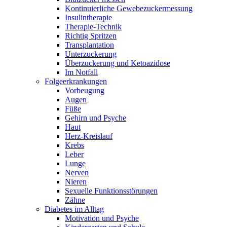
Kontinuierliche Gewebezuckermessung
Insulintherapie
Therapie-Technik
Richtig Spritzen
Transplantation
Unterzuckerung
Überzuckerung und Ketoazidose
Im Notfall
Folgeerkrankungen
Vorbeugung
Augen
Füße
Gehirn und Psyche
Haut
Herz-Kreislauf
Krebs
Leber
Lunge
Nerven
Nieren
Sexuelle Funktionsstörungen
Zähne
Diabetes im Alltag
Motivation und Psyche