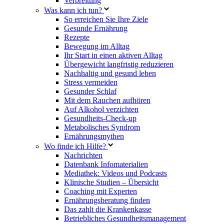
Verbreitung
Was kann ich tun?
So erreichen Sie Ihre Ziele
Gesunde Ernährung
Rezepte
Bewegung im Alltag
Ihr Start in einen aktiven Alltag
Übergewicht langfristig reduzieren
Nachhaltig und gesund leben
Stress vermeiden
Gesunder Schlaf
Mit dem Rauchen aufhören
Auf Alkohol verzichten
Gesundheits-Check-up
Metabolisches Syndrom
Ernährungsmythen
Wo finde ich Hilfe?
Nachrichten
Datenbank Infomaterialien
Mediathek: Videos und Podcasts
Klinische Studien – Übersicht
Coaching mit Experten
Ernährungsberatung finden
Das zahlt die Krankenkasse
Betriebliches Gesundheitsmanagement