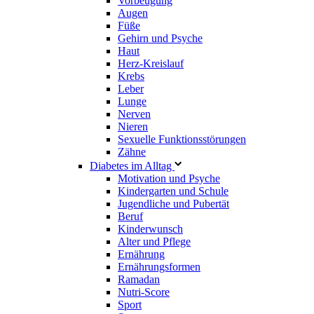
Vorbeugung
Augen
Füße
Gehirn und Psyche
Haut
Herz-Kreislauf
Krebs
Leber
Lunge
Nerven
Nieren
Sexuelle Funktionsstörungen
Zähne
Diabetes im Alltag
Motivation und Psyche
Kindergarten und Schule
Jugendliche und Pubertät
Beruf
Kinderwunsch
Alter und Pflege
Ernährung
Ernährungsformen
Ramadan
Nutri-Score
Sport