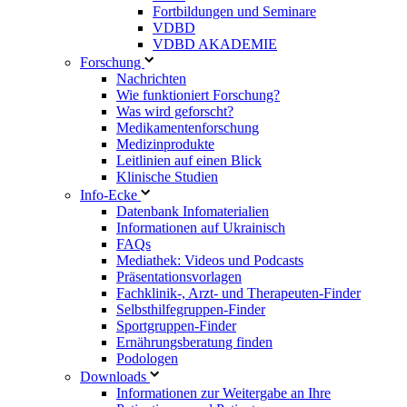
Fortbildungen und Seminare
VDBD
VDBD AKADEMIE
Forschung
Nachrichten
Wie funktioniert Forschung?
Was wird geforscht?
Medikamentenforschung
Medizinprodukte
Leitlinien auf einen Blick
Klinische Studien
Info-Ecke
Datenbank Infomaterialien
Informationen auf Ukrainisch
FAQs
Mediathek: Videos und Podcasts
Präsentationsvorlagen
Fachklinik-, Arzt- und Therapeuten-Finder
Selbsthilfegruppen-Finder
Sportgruppen-Finder
Ernährungsberatung finden
Podologen
Downloads
Informationen zur Weitergabe an Ihre