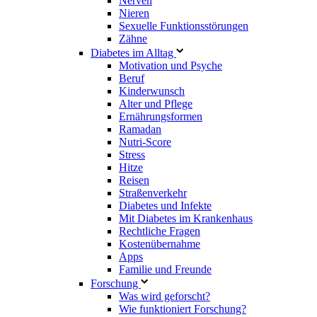
Nerven
Nieren
Sexuelle Funktionsstörungen
Zähne
Diabetes im Alltag
Motivation und Psyche
Beruf
Kinderwunsch
Alter und Pflege
Ernährungsformen
Ramadan
Nutri-Score
Stress
Hitze
Reisen
Straßenverkehr
Diabetes und Infekte
Mit Diabetes im Krankenhaus
Rechtliche Fragen
Kostenübernahme
Apps
Familie und Freunde
Forschung
Was wird geforscht?
Wie funktioniert Forschung?