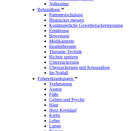
Adipositas
Behandlung
Patientenschulung
Blutzucker messen
Kontinuierliche Gewebezuckermessung
Ernährung
Bewegung
Medikamente
Insulintherapie
Therapie-Technik
Richtig spritzen
Unterzuckerung
Überzuckerung und Ketoazidose
Im Notfall
Folgeerkrankungen
Vorbeugung
Augen
Füße
Gehirn und Psyche
Haut
Herz-Kreislauf
Krebs
Leber
Lunge