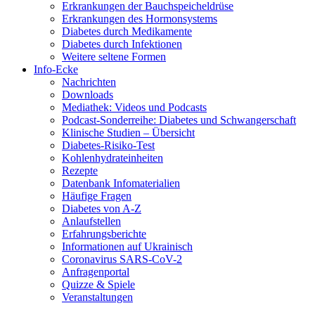
Erkrankungen der Bauchspeicheldrüse
Erkrankungen des Hormonsystems
Diabetes durch Medikamente
Diabetes durch Infektionen
Weitere seltene Formen
Info-Ecke
Nachrichten
Downloads
Mediathek: Videos und Podcasts
Podcast-Sonderreihe: Diabetes und Schwangerschaft
Klinische Studien – Übersicht
Diabetes-Risiko-Test
Kohlenhydrateinheiten
Rezepte
Datenbank Infomaterialien
Häufige Fragen
Diabetes von A-Z
Anlaufstellen
Erfahrungsberichte
Informationen auf Ukrainisch
Coronavirus SARS-CoV-2
Anfragenportal
Quizze & Spiele
Veranstaltungen