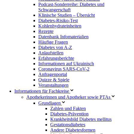
Podcast-Sonderreihe: Diabetes und
Schwangerschaft
Klinische Studien – Übersicht
Diabetes-Risiko-Test
Kohlenhydrateinheiten
Rezepte
Datenbank Infomaterialien
Häufige Fragen
Diabetes von A-Z
Anlaufstellen
Erfahrungsberichte
Informationen auf Ukrainisch
Coronavirus SARS-CoV-2
Anfragenportal
Quizze & Spiele
Veranstaltungen
Informationen für Fachkreise
Apothekerinnen und Apotheker sowie PTAs
Grundlagen
Zahlen und Fakten
Diabetes-Prävention
Krankheitsbild Diabetes mellitus
Gestationsdiabetes
Andere Diabetesformen