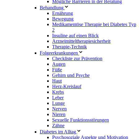
Mögliche Barrieren in der Beratung
Behandlung
Ernährung
Bewegung
Medikamentöse Therapie bei Diabetes Typ
2
Insuline auf einen Blick
Arzneimitteltherapie­sicherheit
Therapie-Technik
Fol­ge­er­kran­kun­gen
Checkliste zur Prävention
Augen
Füße
Gehirn und Psyche
Haut
Herz-Kreislauf
Krebs
Leber
Lunge
Nerven
Nieren
Sexuelle Funktionsstörungen
Zähne
Diabetes im Alltag
Psychosoziale Aspekte und Motivation