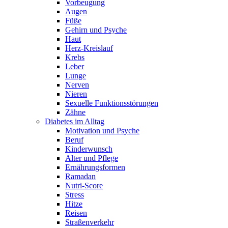
Vorbeugung
Augen
Füße
Gehirn und Psyche
Haut
Herz-Kreislauf
Krebs
Leber
Lunge
Nerven
Nieren
Sexuelle Funktionsstörungen
Zähne
Diabetes im Alltag
Motivation und Psyche
Beruf
Kinderwunsch
Alter und Pflege
Ernährungsformen
Ramadan
Nutri-Score
Stress
Hitze
Reisen
Straßenverkehr