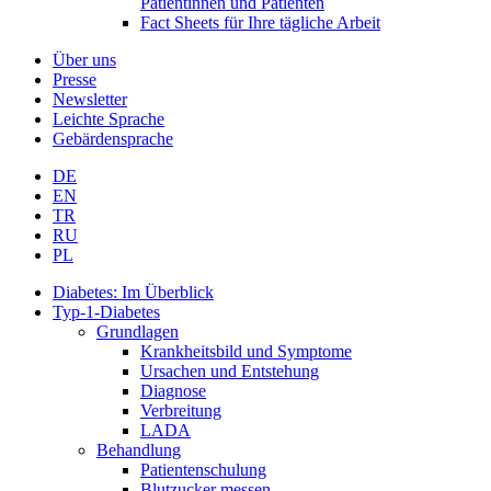
Patientinnen und Patienten
Fact Sheets für Ihre tägliche Arbeit
Über uns
Presse
Newsletter
Leichte Sprache
Gebärdensprache
DE
EN
TR
RU
PL
Diabetes: Im Überblick
Typ-1-Diabetes
Grundlagen
Krankheitsbild und Symptome
Ursachen und Entstehung
Diagnose
Verbreitung
LADA
Behandlung
Patientenschulung
Blutzucker messen