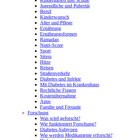
Kindergarten und Schule
Jugendliche und Pubertät
Beruf
Kinderwunsch
Alter und Pflege
Ernährung
Ernährungsformen
Ramadan
Nutri-Score
Sport
Stress
Hitze
Reisen
Straßenverkehr
Diabetes und Infekte
Mit Diabetes im Krankenhaus
Rechtliche Fragen
Kostenübernahme
Apps
Familie und Freunde
Forschung
Was wird geforscht?
Wie funktioniert Forschung?
Diabetes-Subtypen
Wie werden Medikamente erforscht?