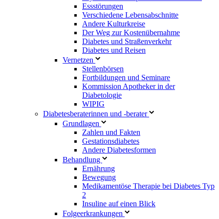
Essstörungen
Verschiedene Lebensabschnitte
Andere Kulturkreise
Der Weg zur Kostenübernahme
Diabetes und Straßenverkehr
Diabetes und Reisen
Vernetzen
Stellenbörsen
Fortbildungen und Seminare
Kommission Apotheker in der
Diabetologie
WIPIG
Diabetesberaterinnen und -berater
Grundlagen
Zahlen und Fakten
Gestationsdiabetes
Andere Diabetesformen
Behandlung
Ernährung
Bewegung
Medikamentöse Therapie bei Diabetes Typ
2
Insuline auf einen Blick
Folgeerkrankungen