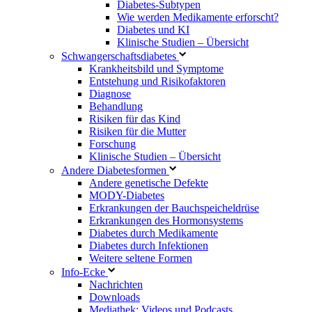
Diabetes-Subtypen
Wie werden Medikamente erforscht?
Diabetes und KI
Klinische Studien – Übersicht
Schwangerschaftsdiabetes
Krankheitsbild und Symptome
Entstehung und Risikofaktoren
Diagnose
Behandlung
Risiken für das Kind
Risiken für die Mutter
Forschung
Klinische Studien – Übersicht
Andere Diabetesformen
Andere genetische Defekte
MODY-Diabetes
Erkrankungen der Bauchspeicheldrüse
Erkrankungen des Hormonsystems
Diabetes durch Medikamente
Diabetes durch Infektionen
Weitere seltene Formen
Info-Ecke
Nachrichten
Downloads
Mediathek: Videos und Podcasts