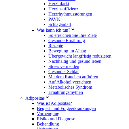
Herzinfarkt
Herzinsuffizienz
Herzrhythmusstörungen
PAVK
Schlaganfall
Was kann ich tun?
So erreichen Sie Ihre Ziele
Gesunde Ernährung
Rezepte
Bewegung im Alltag
Übergewicht langfristig reduzieren
Nachhaltig und gesund leben
Stress vermeiden
Gesunder Schlaf
Mit dem Rauchen aufhören
Auf Alkohol verzichten
Metabolisches Syndrom
Ernährungsmythen
Adipositas
Was ist Adipositas?
Begleit- und Folgeerkrankungen
Vorbeugung
Risiko und Diagnose
Behandlung