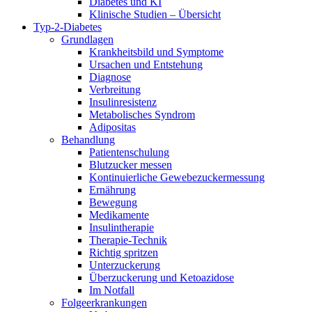
Diabetes und KI
Klinische Studien – Übersicht
Typ-2-Diabetes
Grundlagen
Krankheitsbild und Symptome
Ursachen und Entstehung
Diagnose
Verbreitung
Insulinresistenz
Metabolisches Syndrom
Adipositas
Behandlung
Patientenschulung
Blutzucker messen
Kontinuierliche Gewebezuckermessung
Ernährung
Bewegung
Medikamente
Insulintherapie
Therapie-Technik
Richtig spritzen
Unterzuckerung
Überzuckerung und Ketoazidose
Im Notfall
Folgeerkrankungen