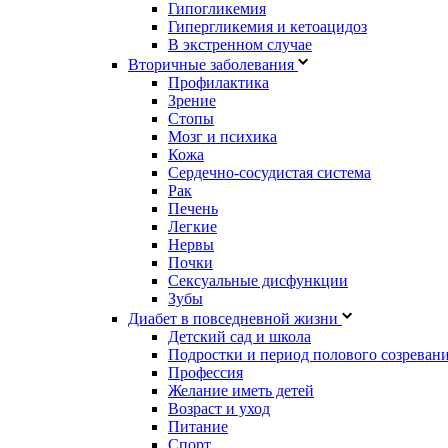
Гипогликемия
Гипергликемия и кетоацидоз
В экстренном случае
Вторичные заболевания
Профилактика
Зрение
Стопы
Мозг и психика
Кожа
Сердечно-сосудистая система
Рак
Печень
Легкие
Нервы
Почки
Сексуальные дисфункции
Зубы
Диабет в повседневной жизни
Детский сад и школа
Подростки и период полового созреван
Профессия
Желание иметь детей
Возраст и уход
Питание
Спорт