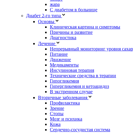
жара
С диабетом в больнице
Диабет 2-го типа
Основы
Клиническая картина и симптомы
Причины и развитие
Диагностика
Лечение
Непрерывный мониторинг уровня сахар
Питание
Движение
Медикаменты
Инсулиновая терапия
Технические средства в терапии
Гипогликемия
Гипергликемия и кетоацидоз
В экстренном случае
Вторичные заболевания
Профилактика
Зрение
Стопы
Мозг и психика
Кожа
Сердечно-сосудистая система