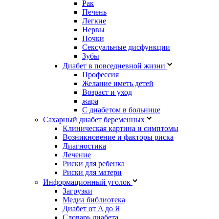
Рак
Печень
Легкие
Нервы
Почки
Сексуальные дисфункции
Зубы
Диабет в повседневной жизни
Профессия
Желание иметь детей
Возраст и уход
жара
С диабетом в больнице
Сахарный диабет беременных
Клиническая картина и симптомы
Возникновение и факторы риска
Диагностика
Лечение
Риски для ребенка
Риски для матери
Информационный уголок
Загрузки
Медиа библиотека
Диабет от A до Я
Словарь диабета