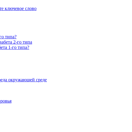
е ключевое слово
го типа?
абета 2-го типа
ета 1-го типа?
реда окружающей среде
оровья