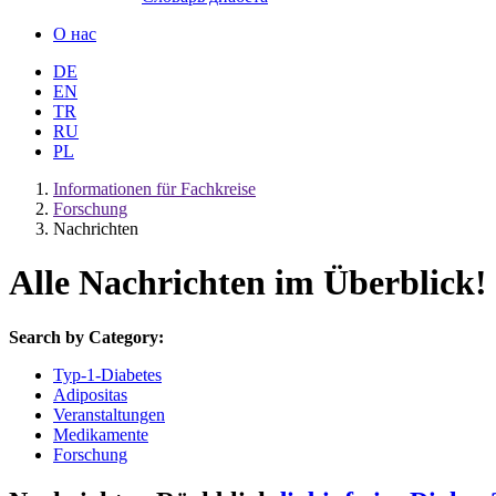
О нас
DE
EN
TR
RU
PL
Informationen für Fachkreise
Forschung
Nachrichten
Alle Nachrichten im Überblick!
Search by Category:
Typ-1-Diabetes
Adipositas
Veranstaltungen
Medikamente
Forschung