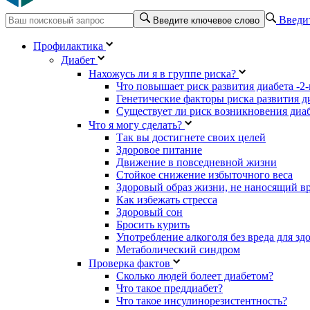
Введит
Введите ключевое слово
Профилактика
Диабет
Нахожусь ли я в группе риска?
Что повышает риск развития диабета -2-
Генетические факторы риска развития ди
Существует ли риск возникновения диаб
Что я могу сделать?
Так вы достигнете своих целей
Здоровое питание
Движение в повседневной жизни
Стойкое снижение избыточного веса
Здоровый образ жизни, не наносящий в
Как избежать стресса
Здоровый сон
Бросить курить
Употребление алкоголя без вреда для зд
Метаболический синдром
Проверка фактов
Сколько людей болеет диабетом?
Что такое преддиабет?
Что такое инсулинорезистентность?