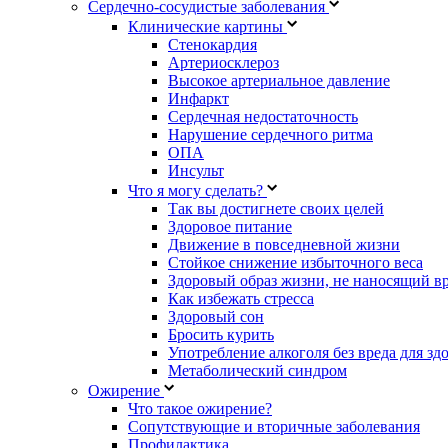
Сердечно-сосудистые заболевания
Клинические картины
Стенокардия
Артериосклероз
Высокое артериальное давление
Инфаркт
Сердечная недостаточность
Нарушение сердечного ритма
ОПА
Инсульт
Что я могу сделать?
Так вы достигнете своих целей
Здоровое питание
Движение в повседневной жизни
Стойкое снижение избыточного веса
Здоровый образ жизни, не наносящий в
Как избежать стресса
Здоровый сон
Бросить курить
Употребление алкоголя без вреда для зд
Метаболический синдром
Ожирение
Что такое ожирение?
Сопутствующие и вторичные заболевания
Профилактика