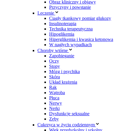
Obraz kliniczny i objawy
Przyczyny i powstanie
Leczenie
Ciągły tkankowy pomiar glukozy
Insulinoterapia
Technika terapeutyczna
Hipoglikemia
Hiperglikemia i kwasica ketonowa
W nagłych wypadkach
Choroby wtórne
Zapobieganie
Oczy
Stopy
Mózg i psychika
Skóra
Układ krążenia
Rak
Wątroba
Płuca
Nerwy
Nerki
Dysfunkcje seksualne
Zęby
Cukrzyca w życiu codziennym
Wiek przedszkolny i szkolny