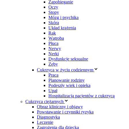
Zapobieganie
Oczy
Stopy
Mózg i psychika
Skóra
Układ krążenia
Rak
Wątroba
Płuca
Nerwy
Nerki
Dysfunkcje seksualne
Zęby
Cukrzyca w życiu codziennym
Praca
Planowanie rodziny
Podeszły wiek i opieka
Upał
Hospitalizacja pacjentów z cukrzycą
Cukrzyca ciężarnych
Obraz kliniczny i objawy
Powstawanie i czynniki ryzyka
Diagnostyka
Leczenie
Zagrożenia dla dziecka