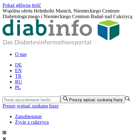
Pokaż główną treść
Wspólna oferta Helmholtz Munich, Niemieckiego Centrum
Diabetologicznego i Niemieckiego Centrum Badań nad Cukrzycą
O nas
DE
EN
TR
RU
PL
Proszę wpisać szukaną frazę
Proszę wpisać szukaną frazę
Zapobieganie
Życie z cukrzycą