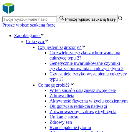
Proszę wpisać szukaną frazę
Proszę wpisać szukaną frazę
Zapobieganie
Cukrzyca
Czy jestem zagrożony?
Co zwiększa ryzyko zachorowania na
cukrzycę typu 2?
Genetycznie uwarunkowane czynniki
ryzyka zachorowania a cukrzycę typu 2
Czy istnieje ryzyko wystąpienia cukrzycy
typu 1?
Co mogę zrobić?
W ten sposób osiągniesz swoje cele
Zdrowa dieta
Aktywność fizyczna w życiu codziennym
Długotrwała redukcja nadwagi
Zrównoważony i zdrowy tryb życia
Unikanie stresu
Zdrowy sen
Rzucić palenie tytoniu