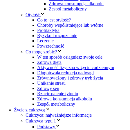
Zdrowa konsumpcja alkoholu
Zespół metaboliczny
Otyłość
Co to jest otyłość?
Choroby współistniejące lub wtórne
Profilaktyka
Ryzyko i rozpoznanie
Leczenie
Powszechność
Co mogę zrobić?
W ten sposób osiągniesz swoje cele
Zdrowa dieta
Aktywność fizyczna w życiu codziennym
Długotrwała redukcja nadwagi
Zrównoważony i zdrowy tryb życia
Unikanie stresu
Zdrowy sen
Rzucić palenie tytoniu
Zdrowa konsumpcja alkoholu
Zespół metaboliczny
Życie z cukrzycą
Cukrzyca: najważniejsze informacje
Cukrzyca typu 1
Podstawy