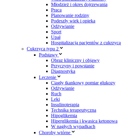
Młodzież i okres dojrzewania
Praca
Planowanie rodziny
Podeszły wiek i opieka
Odżywianie
Sport
Upał
Hospitalizacja pacjentów z cukrzycą
Cukrzyca typu 2
Podstawy
Obraz kliniczny i objawy
Przyczyny i powstanie
Diagnostyka
Leczenie
Ciągły tkankowy pomiar glukozy
Odżywianie
Ruch
Leki
Insulinoterapia
Technika terapeutyczna
Hipoglikemia
Hiperglikemia i kwasica ketonowa
W nagłych wypadkach
Choroby wtórne