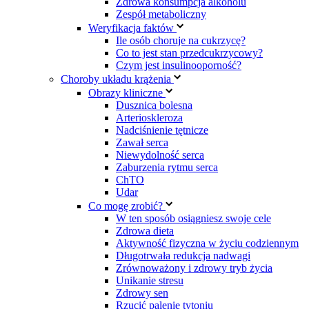
Zdrowa konsumpcja alkoholu
Zespół metaboliczny
Weryfikacja faktów
Ile osób choruje na cukrzycę?
Co to jest stan przedcukrzycowy?
Czym jest insulinooporność?
Choroby układu krążenia
Obrazy kliniczne
Dusznica bolesna
Arterioskleroza
Nadciśnienie tętnicze
Zawał serca
Niewydolność serca
Zaburzenia rytmu serca
ChTO
Udar
Co mogę zrobić?
W ten sposób osiągniesz swoje cele
Zdrowa dieta
Aktywność fizyczna w życiu codziennym
Długotrwała redukcja nadwagi
Zrównoważony i zdrowy tryb życia
Unikanie stresu
Zdrowy sen
Rzucić palenie tytoniu