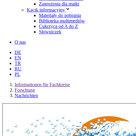
Zagrożenia dla matki
Kącik informacyjny
Materiały do pobrania
Biblioteka multimediów
Cukrzyca od A do Z
Słowniczek
O nas
DE
EN
TR
RU
PL
Informationen für Fachkreise
Forschung
Nachrichten