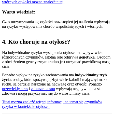
wtórnych otyłości można znaleźć tutaj.
Warto wiedzieć:
Czas utrzymywania się otyłości oraz stopień jej nasilenia wpływają
na ryzyko występowania chorób współistniejących i wtórnych.
4. Kto choruje na otyłość?
Na indywidualne ryzyko wystąpienia otyłości ma wpływ wiele
różnorodnych czynników. Istotną rolę odgrywa
genetyka
. Osobom
z obciążeniem genetycznym trudno jest utrzymać prawidłową masę
ciała.
Ponadto wpływ na ryzyko zachorowania ma
indywidualny tryb
życia
: osoby, które spożywają zbyt wiele kalorii i mają zbyt mało
ruchu, są bardziej narażone na nadwagę oraz otyłość. Ponadto
przewlekły stres
i
zaburzenia snu
wpływają negatywnie na stan
zdrowia i mogą przyczyniać się do wzrostu masy ciała.
Tutaj można znaleźć więcej informacji na temat się czynników
ryzyka w kontekście otyłości.