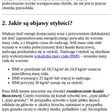
podwyższone ryzyko występowania chorób, ale nie jest to jeszcze
choroba przewlekła.
2. Jakie są objawy otyłości?
Większa ilość energii dostarczanej wraz z pożywieniem (kilokalorie)
niż ilość zapotrzebowania energetycznego prowadzi do wzrostu
masy ciała, a z biegiem czasu do nadwagi. Jeśli masa ciała stale
wzrasta w wyniku podwyższonej ilości tkanki tłuszczowej,
nadwaga przekształca się w otyłość. Nadwaga i otyłość są określane
przy wykorzystaniu
wskaźnika masy ciała (BMI)
– stosunku masy
ciała do wzrostu:
BMI w przedziale od 18,5 kg/m² do 24,9 kg/m² oznacza
prawidłową masę ciała.
BMI wynoszący 25 kg/m² lub więcej to nadwaga.
BMI powyżej 30 kg/m² uznaje się za otyłość.
Poza BMI istotne znaczenie ma również
rozmieszczenie tkanki
tłuszczowej
. Często rozróżnia się kształt sylwetki tzw. „typu jabłko”
i „typu gruszka”: W przypadku sylwetki o typie jabłko tłuszcz
odkłada się głównie w okolicy brzucha, natomiast w przypadku
typu gruszka raczej w okolicy bioder, pośladków i ud. Szczególnie