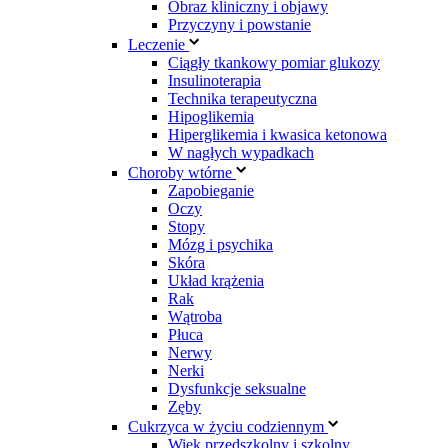
Obraz kliniczny i objawy
Przyczyny i powstanie
Leczenie
Ciągły tkankowy pomiar glukozy
Insulinoterapia
Technika terapeutyczna
Hipoglikemia
Hiperglikemia i kwasica ketonowa
W nagłych wypadkach
Choroby wtórne
Zapobieganie
Oczy
Stopy
Mózg i psychika
Skóra
Układ krążenia
Rak
Wątroba
Płuca
Nerwy
Nerki
Dysfunkcje seksualne
Zęby
Cukrzyca w życiu codziennym
Wiek przedszkolny i szkolny