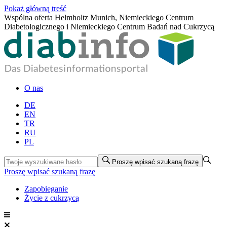
Pokaż główną treść
Wspólna oferta Helmholtz Munich, Niemieckiego Centrum
Diabetologicznego i Niemieckiego Centrum Badań nad Cukrzycą
O nas
DE
EN
TR
RU
PL
Proszę wpisać szukaną frazę
Proszę wpisać szukaną frazę
Zapobieganie
Życie z cukrzycą