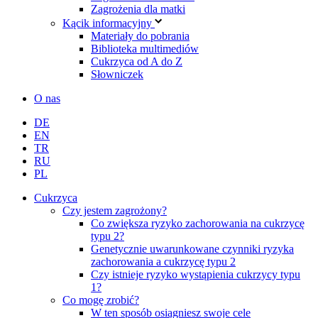
Zagrożenia dla matki
Kącik informacyjny
Materiały do pobrania
Biblioteka multimediów
Cukrzyca od A do Z
Słowniczek
O nas
DE
EN
TR
RU
PL
Cukrzyca
Czy jestem zagrożony?
Co zwiększa ryzyko zachorowania na cukrzycę
typu 2?
Genetycznie uwarunkowane czynniki ryzyka
zachorowania a cukrzycę typu 2
Czy istnieje ryzyko wystąpienia cukrzycy typu
1?
Co mogę zrobić?
W ten sposób osiągniesz swoje cele