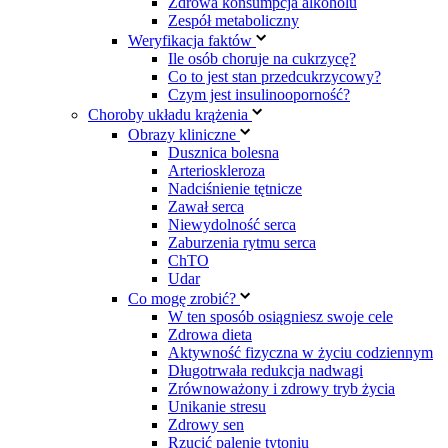
Zdrowa konsumpcja alkoholu
Zespół metaboliczny
Weryfikacja faktów
Ile osób choruje na cukrzycę?
Co to jest stan przedcukrzycowy?
Czym jest insulinooporność?
Choroby układu krążenia
Obrazy kliniczne
Dusznica bolesna
Arterioskleroza
Nadciśnienie tętnicze
Zawał serca
Niewydolność serca
Zaburzenia rytmu serca
ChTO
Udar
Co mogę zrobić?
W ten sposób osiągniesz swoje cele
Zdrowa dieta
Aktywność fizyczna w życiu codziennym
Długotrwała redukcja nadwagi
Zrównoważony i zdrowy tryb życia
Unikanie stresu
Zdrowy sen
Rzucić palenie tytoniu