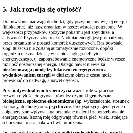
5. Jak rozwija się otyłość?
Do powstania nadwagi dochodzi, gdy przyjmujemy więcej energii
(kilokalorie), niż nasz organizm w rzeczywistości potrzebuje. W
większości przypadków spożycie pokarmu jest zbyt duże, a
aktywność fizyczna zbyt mała. Nadmiar energii jest gromadzony
przez organizm w postaci komórek tłuszczowych. Raz powstałe
złogi tłuszczu nie zostaną automatycznie rozłożone, dopóki
organizm nie znajdzie się w stanie ciągłego deficytu
energetycznego, tj. zapotrzebowanie energetyczne będzie wyższe
niż ilość dostarczanej energii. Dlatego nawet niewielka
nierównowaga pomiędzy bilansem energetycznym a
wydatkowaniem energii
w dłuższym okresie czasu może
prowadzić do nadwagi, a nawet otyłości.
Poza
indywidualnym trybem życia
ważną rolę w procesie
rozwoju otyłości odgrywają również czynniki
genetyczne,
biologiczne, społeczno-ekonomiczne
(np. wykształcenie, stosunek
do pracy, dochody) oraz
psychiczne
. Predyspozycje genetyczne i
epigenetyczne wpływają na przemianę materii i zapotrzebowanie
energetyczne. Istotną rolę odgrywają również płeć, wiek, istniejące
schorzenia i masa ciała w chwili urodzenia.
Do tego należy uwzględnić
czynniki środowiskowe i warunki