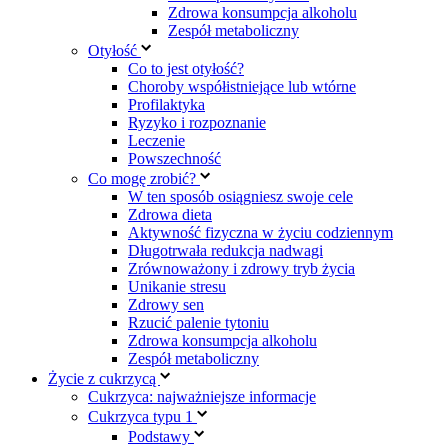
Zdrowa konsumpcja alkoholu
Zespół metaboliczny
Otyłość
Co to jest otyłość?
Choroby współistniejące lub wtórne
Profilaktyka
Ryzyko i rozpoznanie
Leczenie
Powszechność
Co mogę zrobić?
W ten sposób osiągniesz swoje cele
Zdrowa dieta
Aktywność fizyczna w życiu codziennym
Długotrwała redukcja nadwagi
Zrównoważony i zdrowy tryb życia
Unikanie stresu
Zdrowy sen
Rzucić palenie tytoniu
Zdrowa konsumpcja alkoholu
Zespół metaboliczny
Życie z cukrzycą
Cukrzyca: najważniejsze informacje
Cukrzyca typu 1
Podstawy