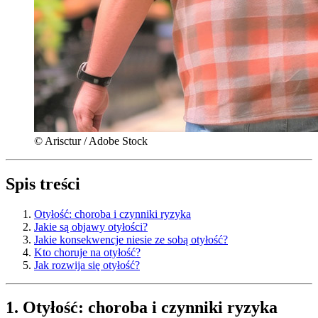
© Arisctur / Adobe Stock
Spis treści
Otyłość: choroba i czynniki ryzyka
Jakie są objawy otyłości?
Jakie konsekwencje niesie ze sobą otyłość?
Kto choruje na otyłość?
Jak rozwija się otyłość?
1. Otyłość: choroba i czynniki ryzyka