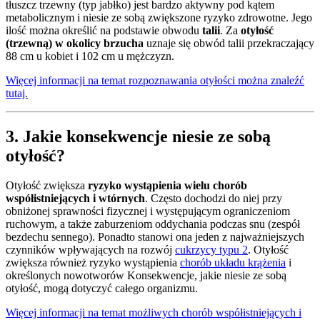
tłuszcz trzewny (typ jabłko) jest bardzo aktywny pod kątem
metabolicznym i niesie ze sobą zwiększone ryzyko zdrowotne. Jego
ilość można określić na podstawie obwodu
talii
. Za
otyłość
(trzewną) w okolicy brzucha
uznaje się obwód talii przekraczający
88 cm u kobiet i 102 cm u mężczyzn.
Więcej informacji na temat rozpoznawania otyłości można znaleźć
tutaj.
3. Jakie konsekwencje niesie ze sobą
otyłość?
Otyłość zwiększa
ryzyko wystąpienia wielu chorób
współistniejących i wtórnych
. Często dochodzi do niej przy
obniżonej sprawności fizycznej i występującym ograniczeniom
ruchowym, a także zaburzeniom oddychania podczas snu (zespół
bezdechu sennego). Ponadto stanowi ona jeden z najważniejszych
czynników wpływających na rozwój
cukrzycy typu 2
. Otyłość
zwiększa również ryzyko wystąpienia
chorób układu krążenia
i
określonych nowotworów Konsekwencje, jakie niesie ze sobą
otyłość, mogą dotyczyć całego organizmu.
Więcej informacji na temat możliwych chorób współistniejących i