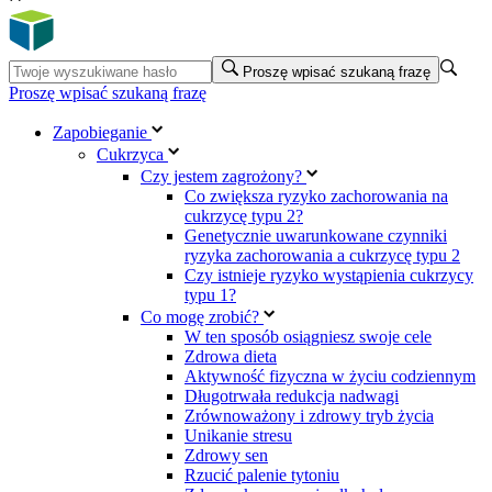
Proszę wpisać szukaną frazę
Proszę wpisać szukaną frazę
Zapobieganie
Cukrzyca
Czy jestem zagrożony?
Co zwiększa ryzyko zachorowania na
cukrzycę typu 2?
Genetycznie uwarunkowane czynniki
ryzyka zachorowania a cukrzycę typu 2
Czy istnieje ryzyko wystąpienia cukrzycy
typu 1?
Co mogę zrobić?
W ten sposób osiągniesz swoje cele
Zdrowa dieta
Aktywność fizyczna w życiu codziennym
Długotrwała redukcja nadwagi
Zrównoważony i zdrowy tryb życia
Unikanie stresu
Zdrowy sen
Rzucić palenie tytoniu