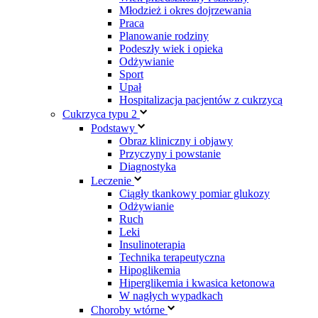
Młodzież i okres dojrzewania
Praca
Planowanie rodziny
Podeszły wiek i opieka
Odżywianie
Sport
Upał
Hospitalizacja pacjentów z cukrzycą
Cukrzyca typu 2
Podstawy
Obraz kliniczny i objawy
Przyczyny i powstanie
Diagnostyka
Leczenie
Ciągły tkankowy pomiar glukozy
Odżywianie
Ruch
Leki
Insulinoterapia
Technika terapeutyczna
Hipoglikemia
Hiperglikemia i kwasica ketonowa
W nagłych wypadkach
Choroby wtórne