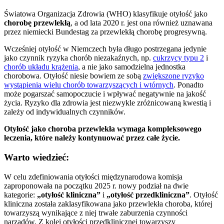
Światowa Organizacja Zdrowia (WHO) klasyfikuje otyłość jako
chorobę przewlekłą
, a od lata 2020 r. jest ona również uznawana
przez niemiecki Bundestag za przewlekłą chorobę progresywną.
Wcześniej otyłość w Niemczech była długo postrzegana jedynie
jako czynnik ryzyka chorób niezakaźnych, np.
cukrzycy typu 2
i
chorób układu krążenia
, a nie jako samodzielna jednostka
chorobowa. Otyłość niesie bowiem ze sobą
zwiększone ryzyko
wystąpienia wielu chorób towarzyszących i wtórnych
. Ponadto
może pogarszać samopoczucie i wpływać negatywnie na jakość
życia. Ryzyko dla zdrowia jest niezwykle zróżnicowaną kwestią i
zależy od indywidualnych czynników.
Otyłość jako choroba przewlekła wymaga kompleksowego
leczenia, które należy kontynuować przez całe życie.
Warto wiedzieć:
W celu zdefiniowania otyłości międzynarodowa komisja
zaproponowała na początku 2025 r. nowy podział na dwie
kategorie:
„otyłość kliniczna”
i
„otyłość przedkliniczna”
. Otyłość
kliniczna została zaklasyfikowana jako przewlekła choroba, której
towarzyszą wynikające z niej trwałe zaburzenia czynności
narządów. Z kolei otyłości przedklinicznej towarzyszy