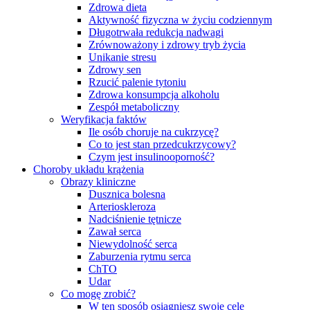
Zdrowa dieta
Aktywność fizyczna w życiu codziennym
Długotrwała redukcja nadwagi
Zrównoważony i zdrowy tryb życia
Unikanie stresu
Zdrowy sen
Rzucić palenie tytoniu
Zdrowa konsumpcja alkoholu
Zespół metaboliczny
Weryfikacja faktów
Ile osób choruje na cukrzycę?
Co to jest stan przedcukrzycowy?
Czym jest insulinooporność?
Choroby układu krążenia
Obrazy kliniczne
Dusznica bolesna
Arterioskleroza
Nadciśnienie tętnicze
Zawał serca
Niewydolność serca
Zaburzenia rytmu serca
ChTO
Udar
Co mogę zrobić?
W ten sposób osiągniesz swoje cele