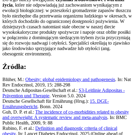
życia
, które nie odpowiadają już zachowaniom wynikającym z
ewolucji biologicznej: w przeszłości gromadzenie zapasów tłuszczu
było niezbędne dla przetrwania organizmu ludzkiego w okresach, w
których dochodziło do ograniczonej dostępności pożywienia. W
dzisiejszych czasach natomiast stale obecne w naszej diecie
wysokokaloryczne produkty spożywcze i napoje oraz obfite posiłki
w połączeniu z dominującym siedzącym trybem życia przyczyniają
się do rozwoju nadwagi i otyłości. Specjaliści określają to zjawisko
jako środowisko sprzyjające nadwadze lub otyłości (ang.
obesogenic environment).
Źródła:
Blüher, M.:
Obesity: global epidemiology and pathogenesis
. In: Nat
Rev Endocrinol, 2019, 15: 288-298
Deutsche Adipositas-Gesellschaft et al.:
S3-Leitlinie Adipositas -
Prävention und Therapie
. Version 5.0. 2024
Deutsche Gesellschaft für Ernährung (Hrsg.):
15. DGE-
Ernährungsbericht
. Bonn. 2024
Guh, D. P. et al.:
The incidence of co-morbidities related to obesity
and overweight: A systematic review and meta-analysis
. In: BMC
Public Health, 2009, 9: 88
Rubino, F. et al.:
Definition and diagnostic criteria of clinical
obesity
. In: Lancet Diabetes Endocrinol, 2025 (Online ahead of