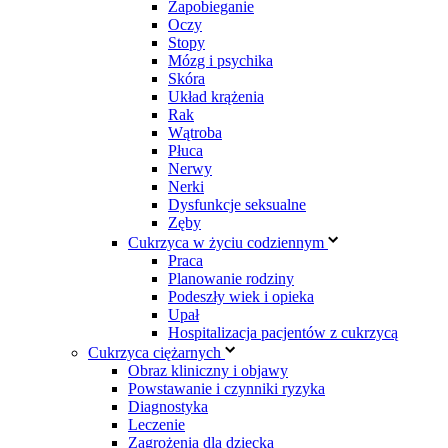
Zapobieganie
Oczy
Stopy
Mózg i psychika
Skóra
Układ krążenia
Rak
Wątroba
Płuca
Nerwy
Nerki
Dysfunkcje seksualne
Zęby
Cukrzyca w życiu codziennym
Praca
Planowanie rodziny
Podeszły wiek i opieka
Upał
Hospitalizacja pacjentów z cukrzycą
Cukrzyca ciężarnych
Obraz kliniczny i objawy
Powstawanie i czynniki ryzyka
Diagnostyka
Leczenie
Zagrożenia dla dziecka