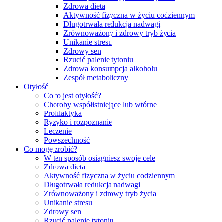
Zdrowa dieta
Aktywność fizyczna w życiu codziennym
Długotrwała redukcja nadwagi
Zrównoważony i zdrowy tryb życia
Unikanie stresu
Zdrowy sen
Rzucić palenie tytoniu
Zdrowa konsumpcja alkoholu
Zespół metaboliczny
Otyłość
Co to jest otyłość?
Choroby współistniejące lub wtórne
Profilaktyka
Ryzyko i rozpoznanie
Leczenie
Powszechność
Co mogę zrobić?
W ten sposób osiągniesz swoje cele
Zdrowa dieta
Aktywność fizyczna w życiu codziennym
Długotrwała redukcja nadwagi
Zrównoważony i zdrowy tryb życia
Unikanie stresu
Zdrowy sen
Rzucić palenie tytoniu