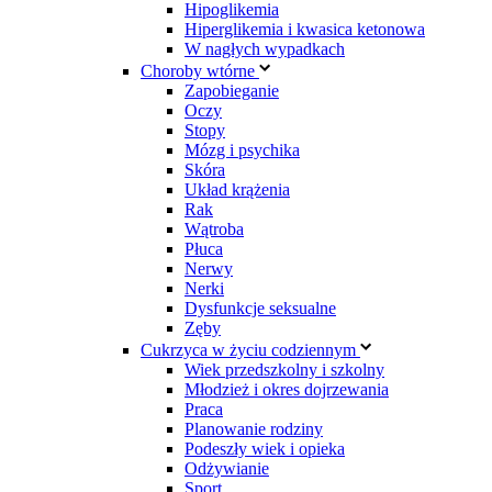
Hipoglikemia
Hiperglikemia i kwasica ketonowa
W nagłych wypadkach
Choroby wtórne
Zapobieganie
Oczy
Stopy
Mózg i psychika
Skóra
Układ krążenia
Rak
Wątroba
Płuca
Nerwy
Nerki
Dysfunkcje seksualne
Zęby
Cukrzyca w życiu codziennym
Wiek przedszkolny i szkolny
Młodzież i okres dojrzewania
Praca
Planowanie rodziny
Podeszły wiek i opieka
Odżywianie
Sport