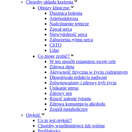
Choroby układu krążenia
Obrazy kliniczne
Dusznica bolesna
Arterioskleroza
Nadciśnienie tętnicze
Zawał serca
Niewydolność serca
Zaburzenia rytmu serca
ChTO
Udar
Co mogę zrobić?
W ten sposób osiągniesz swoje cele
Zdrowa dieta
Aktywność fizyczna w życiu codziennym
Długotrwała redukcja nadwagi
Zrównoważony i zdrowy tryb życia
Unikanie stresu
Zdrowy sen
Rzucić palenie tytoniu
Zdrowa konsumpcja alkoholu
Zespół metaboliczny
Otyłość
Co to jest otyłość?
Choroby współistniejące lub wtórne
Profilaktyka