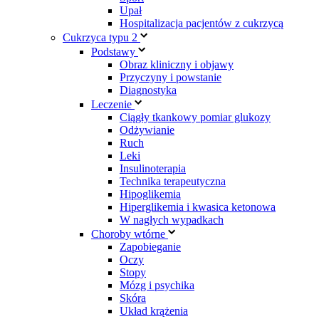
Upał
Hospitalizacja pacjentów z cukrzycą
Cukrzyca typu 2
Podstawy
Obraz kliniczny i objawy
Przyczyny i powstanie
Diagnostyka
Leczenie
Ciągły tkankowy pomiar glukozy
Odżywianie
Ruch
Leki
Insulinoterapia
Technika terapeutyczna
Hipoglikemia
Hiperglikemia i kwasica ketonowa
W nagłych wypadkach
Choroby wtórne
Zapobieganie
Oczy
Stopy
Mózg i psychika
Skóra
Układ krążenia