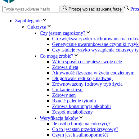
Pros
Proszę wpisać szukaną frazę
Zapobieganie
Cukrzyca
Czy jestem zagrożony?
Co zwiększa ryzyko zachorowania na cukrz
Genetycznie uwarunkowane czynniki ryzyka
Czy istnieje ryzyko wystąpienia cukrzycy t
Co mogę zrobić?
W ten sposób osiągniesz swoje cele
Zdrowa dieta
Aktywność fizyczna w życiu codziennym
Długotrwała redukcja nadwagi
Zrównoważony i zdrowy tryb życia
Unikanie stresu
Zdrowy sen
Rzucić palenie tytoniu
Zdrowa konsumpcja alkoholu
Zespół metaboliczny
Weryfikacja faktów
Ile osób choruje na cukrzycę?
Co to jest stan przedcukrzycowy?
Czym jest insulinooporność?