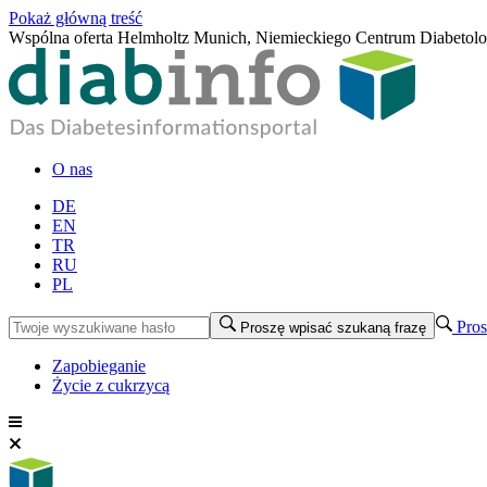
Pokaż główną treść
Wspólna oferta Helmholtz Munich, Niemieckiego Centrum Diabetol
O nas
DE
EN
TR
RU
PL
Pros
Proszę wpisać szukaną frazę
Zapobieganie
Życie z cukrzycą