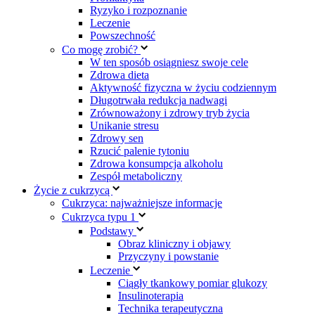
Ryzyko i rozpoznanie
Leczenie
Powszechność
Co mogę zrobić?
W ten sposób osiągniesz swoje cele
Zdrowa dieta
Aktywność fizyczna w życiu codziennym
Długotrwała redukcja nadwagi
Zrównoważony i zdrowy tryb życia
Unikanie stresu
Zdrowy sen
Rzucić palenie tytoniu
Zdrowa konsumpcja alkoholu
Zespół metaboliczny
Życie z cukrzycą
Cukrzyca: najważniejsze informacje
Cukrzyca typu 1
Podstawy
Obraz kliniczny i objawy
Przyczyny i powstanie
Leczenie
Ciągły tkankowy pomiar glukozy
Insulinoterapia
Technika terapeutyczna