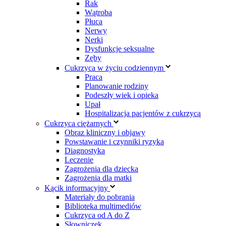
Rak
Wątroba
Płuca
Nerwy
Nerki
Dysfunkcje seksualne
Zęby
Cukrzyca w życiu codziennym
Praca
Planowanie rodziny
Podeszły wiek i opieka
Upał
Hospitalizacja pacjentów z cukrzycą
Cukrzyca ciężarnych
Obraz kliniczny i objawy
Powstawanie i czynniki ryzyka
Diagnostyka
Leczenie
Zagrożenia dla dziecka
Zagrożenia dla matki
Kącik informacyjny
Materiały do pobrania
Biblioteka multimediów
Cukrzyca od A do Z
Słowniczek