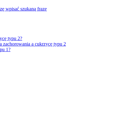
zę wpisać szukaną frazę
ycę typu 2?
 zachorowania a cukrzycę typu 2
ypu 1?