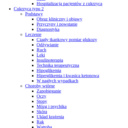
Hospitalizacja pacjentów z cukrzycą
Cukrzyca typu 2
Podstawy
Obraz kliniczny i objawy
Przyczyny i powstanie
Diagnostyka
Leczenie
Ciągły tkankowy pomiar glukozy
Odżywianie
Ruch
Leki
Insulinoterapia
Technika terapeutyczna
Hipoglikemia
Hiperglikemia i kwasica ketonowa
W nagłych wypadkach
Choroby wtórne
Zapobieganie
Oczy
Stopy
Mózg i psychika
Skóra
Układ krążenia
Rak
Wątroba