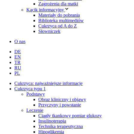
Zagrożenia dla matki
Kącik informacyjny
Materiały do pobrania
Biblioteka multimediów
Cukrzyca od A do Z
Słowniczek
O nas
DE
EN
TR
RU
PL
Cukrzyca: najważniejsze informacje
Cukrzyca typu 1
Podstawy
Obraz kliniczny i objawy
Przyczyny i powstanie
Leczenie
Ciągły tkankowy pomiar glukozy
Insulinoterapia
Technika terapeutyczna
Hipoglikemia