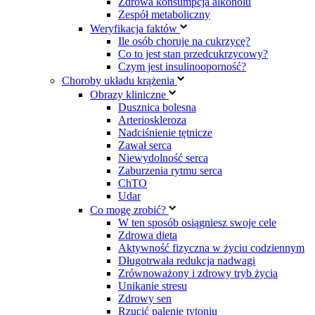
Zdrowa konsumpcja alkoholu
Zespół metaboliczny
Weryfikacja faktów
Ile osób choruje na cukrzycę?
Co to jest stan przedcukrzycowy?
Czym jest insulinooporność?
Choroby układu krążenia
Obrazy kliniczne
Dusznica bolesna
Arterioskleroza
Nadciśnienie tętnicze
Zawał serca
Niewydolność serca
Zaburzenia rytmu serca
ChTO
Udar
Co mogę zrobić?
W ten sposób osiągniesz swoje cele
Zdrowa dieta
Aktywność fizyczna w życiu codziennym
Długotrwała redukcja nadwagi
Zrównoważony i zdrowy tryb życia
Unikanie stresu
Zdrowy sen
Rzucić palenie tytoniu