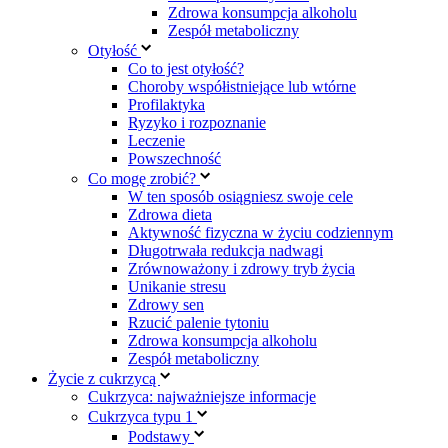
Zdrowa konsumpcja alkoholu
Zespół metaboliczny
Otyłość
Co to jest otyłość?
Choroby współistniejące lub wtórne
Profilaktyka
Ryzyko i rozpoznanie
Leczenie
Powszechność
Co mogę zrobić?
W ten sposób osiągniesz swoje cele
Zdrowa dieta
Aktywność fizyczna w życiu codziennym
Długotrwała redukcja nadwagi
Zrównoważony i zdrowy tryb życia
Unikanie stresu
Zdrowy sen
Rzucić palenie tytoniu
Zdrowa konsumpcja alkoholu
Zespół metaboliczny
Życie z cukrzycą
Cukrzyca: najważniejsze informacje
Cukrzyca typu 1
Podstawy