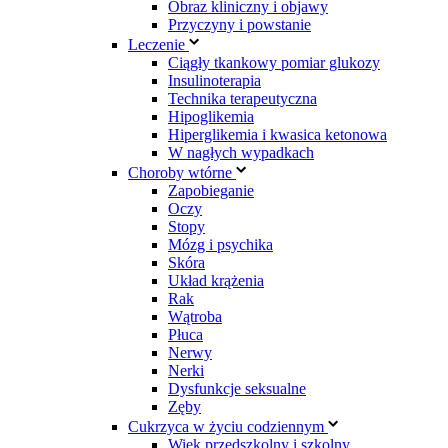
Obraz kliniczny i objawy
Przyczyny i powstanie
Leczenie
Ciągły tkankowy pomiar glukozy
Insulinoterapia
Technika terapeutyczna
Hipoglikemia
Hiperglikemia i kwasica ketonowa
W nagłych wypadkach
Choroby wtórne
Zapobieganie
Oczy
Stopy
Mózg i psychika
Skóra
Układ krążenia
Rak
Wątroba
Płuca
Nerwy
Nerki
Dysfunkcje seksualne
Zęby
Cukrzyca w życiu codziennym
Wiek przedszkolny i szkolny