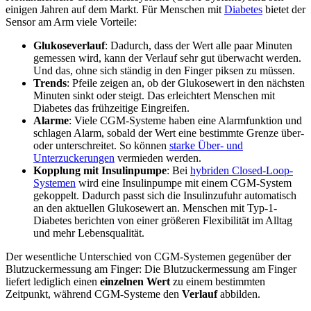
einigen Jahren auf dem Markt. Für Menschen mit
Diabetes
bietet der
Sensor am Arm viele Vorteile:
Glukoseverlauf
: Dadurch, dass der Wert alle paar Minuten
gemessen wird, kann der Verlauf sehr gut überwacht werden.
Und das, ohne sich ständig in den Finger piksen zu müssen.
Trends
: Pfeile zeigen an, ob der Glukosewert in den nächsten
Minuten sinkt oder steigt. Das erleichtert Menschen mit
Diabetes das frühzeitige Eingreifen.
Alarme
: Viele CGM-Systeme haben eine Alarmfunktion und
schlagen Alarm, sobald der Wert eine bestimmte Grenze über-
oder unterschreitet. So können
starke Über- und
Unterzuckerungen
vermieden werden.
Kopplung mit Insulinpumpe
: Bei
hybriden Closed-Loop-
Systemen
wird eine Insulinpumpe mit einem CGM-System
gekoppelt. Dadurch passt sich die Insulinzufuhr automatisch
an den aktuellen Glukosewert an. Menschen mit Typ-1-
Diabetes berichten von einer größeren Flexibilität im Alltag
und mehr Lebensqualität.
Der wesentliche Unterschied von CGM-Systemen gegenüber der
Blutzuckermessung am Finger: Die Blutzuckermessung am Finger
liefert lediglich einen
einzelnen Wert
zu einem bestimmten
Zeitpunkt, während CGM-Systeme den
Verlauf
abbilden.