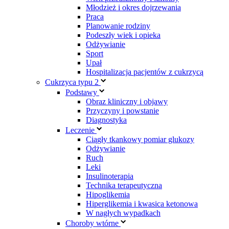
Młodzież i okres dojrzewania
Praca
Planowanie rodziny
Podeszły wiek i opieka
Odżywianie
Sport
Upał
Hospitalizacja pacjentów z cukrzycą
Cukrzyca typu 2
Podstawy
Obraz kliniczny i objawy
Przyczyny i powstanie
Diagnostyka
Leczenie
Ciągły tkankowy pomiar glukozy
Odżywianie
Ruch
Leki
Insulinoterapia
Technika terapeutyczna
Hipoglikemia
Hiperglikemia i kwasica ketonowa
W nagłych wypadkach
Choroby wtórne