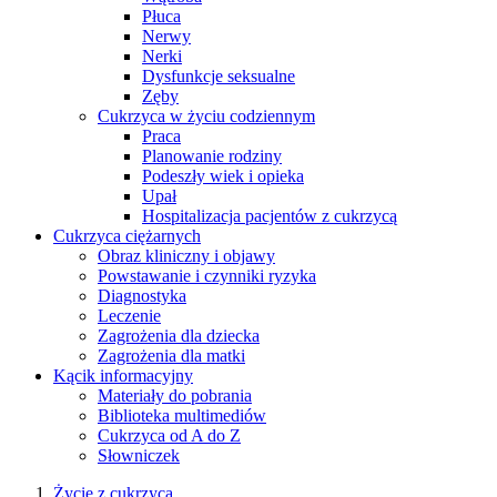
Płuca
Nerwy
Nerki
Dysfunkcje seksualne
Zęby
Cukrzyca w życiu codziennym
Praca
Planowanie rodziny
Podeszły wiek i opieka
Upał
Hospitalizacja pacjentów z cukrzycą
Cukrzyca ciężarnych
Obraz kliniczny i objawy
Powstawanie i czynniki ryzyka
Diagnostyka
Leczenie
Zagrożenia dla dziecka
Zagrożenia dla matki
Kącik informacyjny
Materiały do pobrania
Biblioteka multimediów
Cukrzyca od A do Z
Słowniczek
Życie z cukrzycą