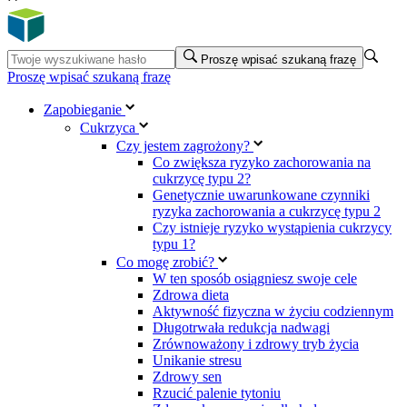
Proszę wpisać szukaną frazę
Proszę wpisać szukaną frazę
Zapobieganie
Cukrzyca
Czy jestem zagrożony?
Co zwiększa ryzyko zachorowania na
cukrzycę typu 2?
Genetycznie uwarunkowane czynniki
ryzyka zachorowania a cukrzycę typu 2
Czy istnieje ryzyko wystąpienia cukrzycy
typu 1?
Co mogę zrobić?
W ten sposób osiągniesz swoje cele
Zdrowa dieta
Aktywność fizyczna w życiu codziennym
Długotrwała redukcja nadwagi
Zrównoważony i zdrowy tryb życia
Unikanie stresu
Zdrowy sen
Rzucić palenie tytoniu