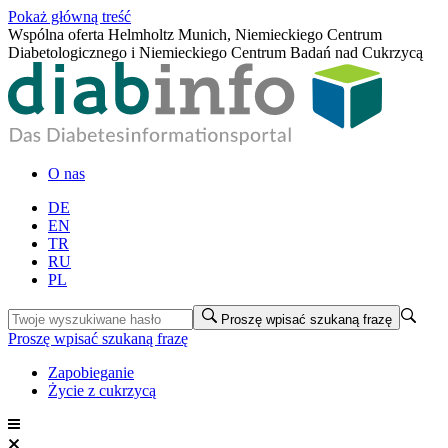
Pokaż główną treść
Wspólna oferta Helmholtz Munich, Niemieckiego Centrum
Diabetologicznego i Niemieckiego Centrum Badań nad Cukrzycą
O nas
DE
EN
TR
RU
PL
Proszę wpisać szukaną frazę
Proszę wpisać szukaną frazę
Zapobieganie
Życie z cukrzycą