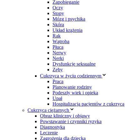
Zapobieganie
Oczy
Stopy
Mózg i psychika
Skóra
Układ krążenia
Rak
Wątroba
Płuca
Nerwy
Nerki
Dysfunkcje seksualne
Zęby
Cukrzyca w życiu codziennym
Praca
Planowanie rodziny
Podeszły wiek i opieka
Upał
Hospitalizacja pacjentów z cukrzycą
Cukrzyca ciężarnych
Obraz kliniczny i objawy
Powstawanie i czynniki ryzyka
Diagnostyka
Leczenie
Zagrożenia dla dziecka