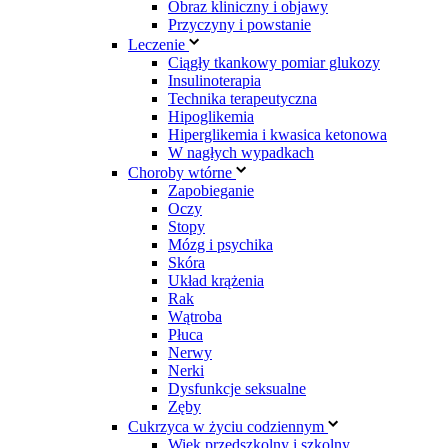
Obraz kliniczny i objawy
Przyczyny i powstanie
Leczenie
Ciągły tkankowy pomiar glukozy
Insulinoterapia
Technika terapeutyczna
Hipoglikemia
Hiperglikemia i kwasica ketonowa
W nagłych wypadkach
Choroby wtórne
Zapobieganie
Oczy
Stopy
Mózg i psychika
Skóra
Układ krążenia
Rak
Wątroba
Płuca
Nerwy
Nerki
Dysfunkcje seksualne
Zęby
Cukrzyca w życiu codziennym
Wiek przedszkolny i szkolny