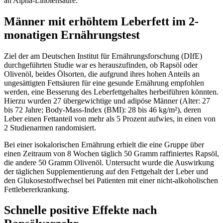
an Alpha-Linolensäure.
Männer mit erhöhtem Leberfett im 2-
monatigen Ernährungstest
Ziel der am Deutschen Institut für Ernährungsforschung (DIfE)
durchgeführten Studie war es herauszufinden, ob Rapsöl oder
Olivenöl, beides Ölsorten, die aufgrund ihres hohen Anteils an
ungesättigten Fettsäuren für eine gesunde Ernährung empfohlen
werden, eine Besserung des Leberfettgehaltes herbeiführen könnten.
Hierzu wurden 27 übergewichtige und adipöse Männer (Alter: 27
bis 72 Jahre; Body-Mass-Index (BMI): 28 bis 46 kg/m²), deren
Leber einen Fettanteil von mehr als 5 Prozent aufwies, in einen von
2 Studienarmen randomisiert.
Bei einer isokalorischen Ernährung erhielt die eine Gruppe über
einen Zeitraum von 8 Wochen täglich 50 Gramm raffiniertes Rapsöl,
die andere 50 Gramm Olivenöl. Untersucht wurde die Auswirkung
der täglichen Supplementierung auf den Fettgehalt der Leber und
den Glukosestoffwechsel bei Patienten mit einer nicht-alkoholischen
Fettlebererkrankung.
Schnelle positive Effekte nach