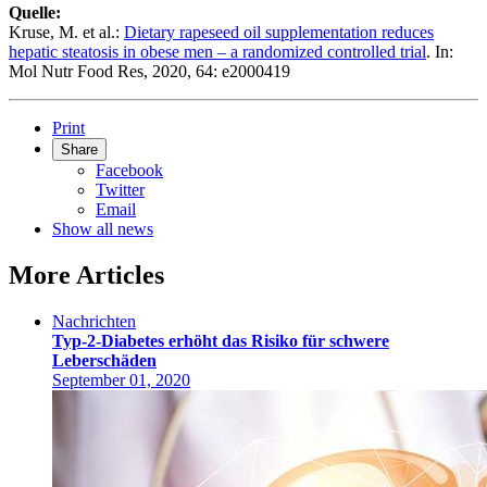
Quelle:
Kruse, M. et al.:
Dietary rapeseed oil supplementation reduces
hepatic steatosis in obese men – a randomized controlled trial
. In:
Mol Nutr Food Res, 2020, 64: e2000419
Print
Share
Facebook
Twitter
Email
Show all news
More Articles
Nachrichten
Typ-2-Diabetes erhöht das Risiko für schwere
Leberschäden
September 01, 2020