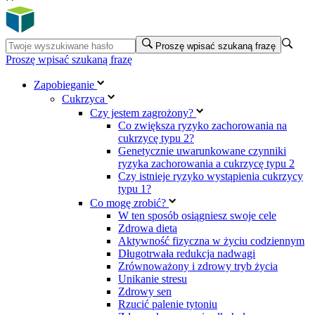
Proszę wpisać szukaną frazę
Proszę wpisać szukaną frazę
Zapobieganie
Cukrzyca
Czy jestem zagrożony?
Co zwiększa ryzyko zachorowania na
cukrzycę typu 2?
Genetycznie uwarunkowane czynniki
ryzyka zachorowania a cukrzycę typu 2
Czy istnieje ryzyko wystąpienia cukrzycy
typu 1?
Co mogę zrobić?
W ten sposób osiągniesz swoje cele
Zdrowa dieta
Aktywność fizyczna w życiu codziennym
Długotrwała redukcja nadwagi
Zrównoważony i zdrowy tryb życia
Unikanie stresu
Zdrowy sen
Rzucić palenie tytoniu