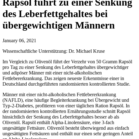
Rapsöl führt zu einer Senkung
des Leberfettgehaltes bei
übergewichtigen Männern
January 06, 2021
Wissenschaftliche Unterstützung: Dr. Michael Kruse
Im Vergleich zu Olivenöl führt der Verzehr von 50 Gramm Rapsöl
pro Tag zu einer Senkung des Leberfettgehaltes übergewichtiger
und adipöser Männer mit einer nicht-alkoholischen
Fettlebererkrankung. Das zeigen neueste Erkenntnisse einer in
Deutschland durchgeführten randomisierten kontrollierten Studie.
Männer mit einer nicht-alkoholischen Fettlebererkrankung
(NAFLD), eine häufige Begleiterkrankung bei Übergewicht und
Typ-2-Diabetes, profitieren von einer täglichen Ration Rapsöl. In
der randomisierten kontrollierten Ernährungsstudie schnitt Rapsöl
hinsichtlich der Senkung des Leberfettgehaltes besser ab als
Olivenöl. Rapsöl enthält Alpha-Linolensäure, eine 3-fach
ungesättigte Fettsäure. Olivenöl besteht überwiegend aus einfach
ungesättigten Fettsäuren und enthält nur einen sehr geringen Anteil