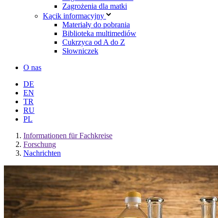
Zagrożenia dla matki
Kącik informacyjny
Materiały do pobrania
Biblioteka multimediów
Cukrzyca od A do Z
Słowniczek
O nas
DE
EN
TR
RU
PL
Informationen für Fachkreise
Forschung
Nachrichten