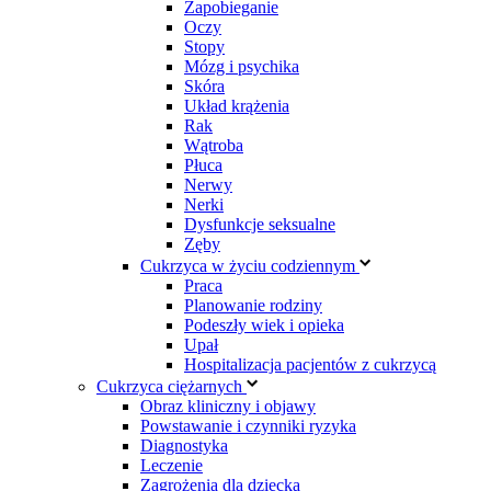
Zapobieganie
Oczy
Stopy
Mózg i psychika
Skóra
Układ krążenia
Rak
Wątroba
Płuca
Nerwy
Nerki
Dysfunkcje seksualne
Zęby
Cukrzyca w życiu codziennym
Praca
Planowanie rodziny
Podeszły wiek i opieka
Upał
Hospitalizacja pacjentów z cukrzycą
Cukrzyca ciężarnych
Obraz kliniczny i objawy
Powstawanie i czynniki ryzyka
Diagnostyka
Leczenie
Zagrożenia dla dziecka