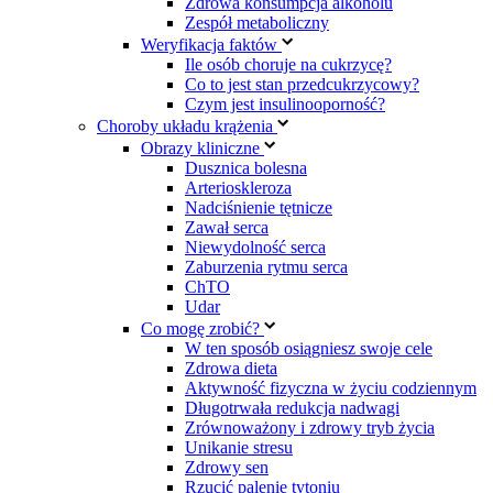
Zdrowa konsumpcja alkoholu
Zespół metaboliczny
Weryfikacja faktów
Ile osób choruje na cukrzycę?
Co to jest stan przedcukrzycowy?
Czym jest insulinooporność?
Choroby układu krążenia
Obrazy kliniczne
Dusznica bolesna
Arterioskleroza
Nadciśnienie tętnicze
Zawał serca
Niewydolność serca
Zaburzenia rytmu serca
ChTO
Udar
Co mogę zrobić?
W ten sposób osiągniesz swoje cele
Zdrowa dieta
Aktywność fizyczna w życiu codziennym
Długotrwała redukcja nadwagi
Zrównoważony i zdrowy tryb życia
Unikanie stresu
Zdrowy sen
Rzucić palenie tytoniu