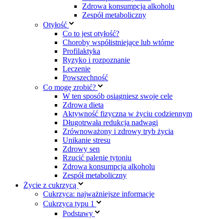
Zdrowa konsumpcja alkoholu
Zespół metaboliczny
Otyłość
Co to jest otyłość?
Choroby współistniejące lub wtórne
Profilaktyka
Ryzyko i rozpoznanie
Leczenie
Powszechność
Co mogę zrobić?
W ten sposób osiągniesz swoje cele
Zdrowa dieta
Aktywność fizyczna w życiu codziennym
Długotrwała redukcja nadwagi
Zrównoważony i zdrowy tryb życia
Unikanie stresu
Zdrowy sen
Rzucić palenie tytoniu
Zdrowa konsumpcja alkoholu
Zespół metaboliczny
Życie z cukrzycą
Cukrzyca: najważniejsze informacje
Cukrzyca typu 1
Podstawy