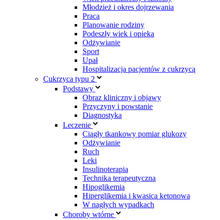
Młodzież i okres dojrzewania
Praca
Planowanie rodziny
Podeszły wiek i opieka
Odżywianie
Sport
Upał
Hospitalizacja pacjentów z cukrzycą
Cukrzyca typu 2
Podstawy
Obraz kliniczny i objawy
Przyczyny i powstanie
Diagnostyka
Leczenie
Ciągły tkankowy pomiar glukozy
Odżywianie
Ruch
Leki
Insulinoterapia
Technika terapeutyczna
Hipoglikemia
Hiperglikemia i kwasica ketonowa
W nagłych wypadkach
Choroby wtórne