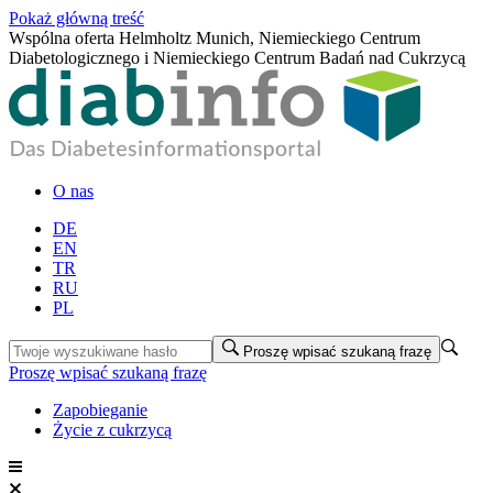
Pokaż główną treść
Wspólna oferta Helmholtz Munich, Niemieckiego Centrum
Diabetologicznego i Niemieckiego Centrum Badań nad Cukrzycą
O nas
DE
EN
TR
RU
PL
Proszę wpisać szukaną frazę
Proszę wpisać szukaną frazę
Zapobieganie
Życie z cukrzycą