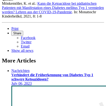
Mönkemöller, K. et al.:
Kann die Ketoacidose bei pädiatrischen
Patienten mit Manifestation eines Diabetes mellitus Typ 1 vermieden
werden? Lehren aus der COVID-19-Pandemie
. In: Monatsschr
Kinderheilkd, 2021, 8: 1-8
Print
Share
Facebook
Twitter
Email
Show all news
More Articles
Nachrichten
Verhindert die Früherkennung von Diabetes Typ 1
schwere Ketoazidosen?
July 06, 2023