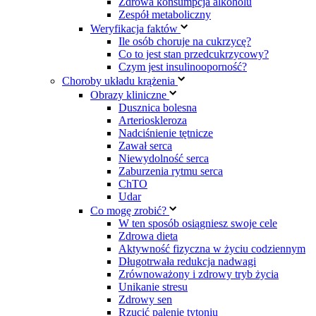
Zdrowa konsumpcja alkoholu
Zespół metaboliczny
Weryfikacja faktów
Ile osób choruje na cukrzycę?
Co to jest stan przedcukrzycowy?
Czym jest insulinooporność?
Choroby układu krążenia
Obrazy kliniczne
Dusznica bolesna
Arterioskleroza
Nadciśnienie tętnicze
Zawał serca
Niewydolność serca
Zaburzenia rytmu serca
ChTO
Udar
Co mogę zrobić?
W ten sposób osiągniesz swoje cele
Zdrowa dieta
Aktywność fizyczna w życiu codziennym
Długotrwała redukcja nadwagi
Zrównoważony i zdrowy tryb życia
Unikanie stresu
Zdrowy sen
Rzucić palenie tytoniu