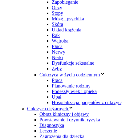
Zapobieganie
Oczy
Stopy
Mózg i psychika
Skóra
Układ krążenia
Rak
Wątroba
Płuca
Nerwy
Nerki
Dysfunkcje seksualne
Zęby
Cukrzyca w życiu codziennym
Praca
Planowanie rodziny
Podeszły wiek i opieka
Upał
Hospitalizacja pacjentów z cukrzycą
Cukrzyca ciężarnych
Obraz kliniczny i objawy
Powstawanie i czynniki ryzyka
Diagnostyka
Leczenie
Zagrożenia dla dziecka