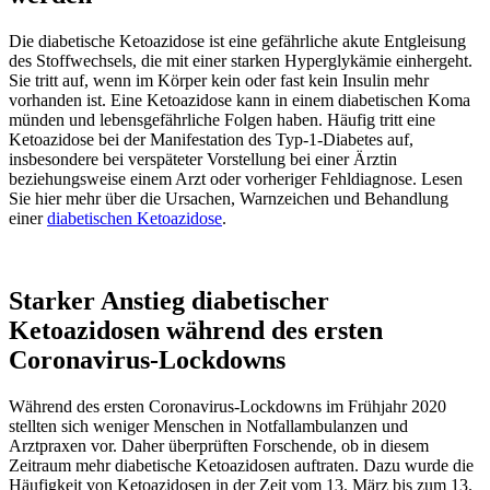
Die diabetische Ketoazidose ist eine gefährliche akute Entgleisung
des Stoffwechsels, die mit einer starken Hyperglykämie einhergeht.
Sie tritt auf, wenn im Körper kein oder fast kein Insulin mehr
vorhanden ist. Eine Ketoazidose kann in einem diabetischen Koma
münden und lebensgefährliche Folgen haben. Häufig tritt eine
Ketoazidose bei der Manifestation des Typ-1-Diabetes auf,
insbesondere bei verspäteter Vorstellung bei einer Ärztin
beziehungsweise einem Arzt oder vorheriger Fehldiagnose. Lesen
Sie hier mehr über die Ursachen, Warnzeichen und Behandlung
einer
diabetischen Ketoazidose
.
Starker Anstieg diabetischer
Ketoazidosen während des ersten
Coronavirus-Lockdowns
Während des ersten Coronavirus-Lockdowns im Frühjahr 2020
stellten sich weniger Menschen in Notfallambulanzen und
Arztpraxen vor. Daher überprüften Forschende, ob in diesem
Zeitraum mehr diabetische Ketoazidosen auftraten. Dazu wurde die
Häufigkeit von Ketoazidosen in der Zeit vom 13. März bis zum 13.