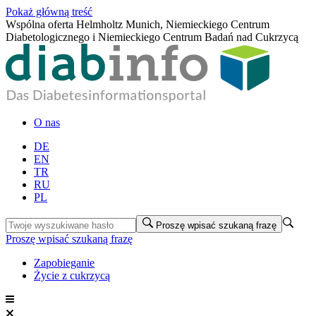
Pokaż główną treść
Wspólna oferta Helmholtz Munich, Niemieckiego Centrum
Diabetologicznego i Niemieckiego Centrum Badań nad Cukrzycą
O nas
DE
EN
TR
RU
PL
Proszę wpisać szukaną frazę
Proszę wpisać szukaną frazę
Zapobieganie
Życie z cukrzycą