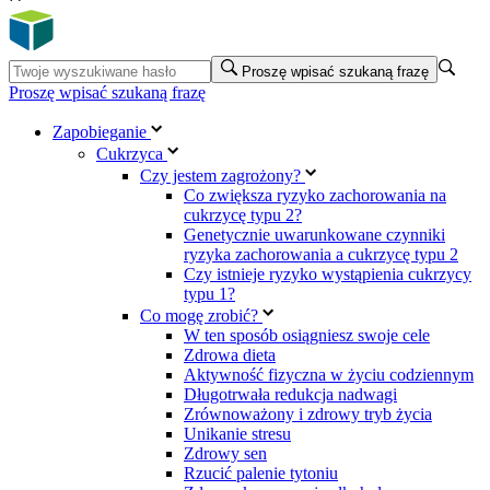
Proszę wpisać szukaną frazę
Proszę wpisać szukaną frazę
Zapobieganie
Cukrzyca
Czy jestem zagrożony?
Co zwiększa ryzyko zachorowania na
cukrzycę typu 2?
Genetycznie uwarunkowane czynniki
ryzyka zachorowania a cukrzycę typu 2
Czy istnieje ryzyko wystąpienia cukrzycy
typu 1?
Co mogę zrobić?
W ten sposób osiągniesz swoje cele
Zdrowa dieta
Aktywność fizyczna w życiu codziennym
Długotrwała redukcja nadwagi
Zrównoważony i zdrowy tryb życia
Unikanie stresu
Zdrowy sen
Rzucić palenie tytoniu