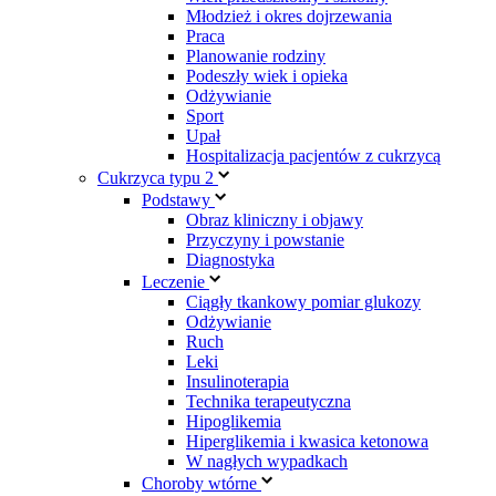
Młodzież i okres dojrzewania
Praca
Planowanie rodziny
Podeszły wiek i opieka
Odżywianie
Sport
Upał
Hospitalizacja pacjentów z cukrzycą
Cukrzyca typu 2
Podstawy
Obraz kliniczny i objawy
Przyczyny i powstanie
Diagnostyka
Leczenie
Ciągły tkankowy pomiar glukozy
Odżywianie
Ruch
Leki
Insulinoterapia
Technika terapeutyczna
Hipoglikemia
Hiperglikemia i kwasica ketonowa
W nagłych wypadkach
Choroby wtórne