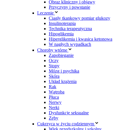
Obraz kliniczny i objawy
Przyczyny i powstanie
Leczenie
Ciągły tkankowy pomiar glukozy
Insulinoterapia
Technika terapeutyczna
Hipoglikemia
Hiperglikemia i kwasica ketonowa
W nagłych wypadkach
Choroby wtórne
Zapobieganie
Oczy
Stopy
Mózg i psychika
Skóra
Układ krążenia
Rak
Wątroba
Płuca
Nerwy
Nerki
Dysfunkcje seksualne
Zęby
Cukrzyca w życiu codziennym
Wiek przedszkolny i szkolny