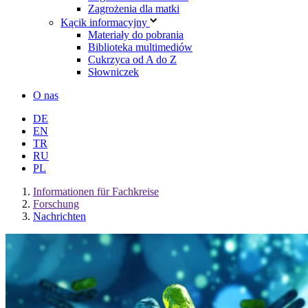
Zagrożenia dla matki
Kącik informacyjny
Materiały do pobrania
Biblioteka multimediów
Cukrzyca od A do Z
Słowniczek
O nas
DE
EN
TR
RU
PL
Informationen für Fachkreise
Forschung
Nachrichten