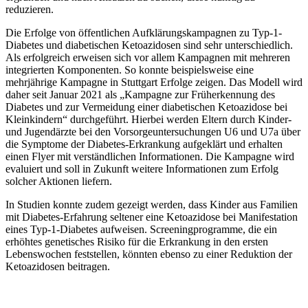
reduzieren.
Die Erfolge von öffentlichen Aufklärungskampagnen zu Typ-1-
Diabetes und diabetischen Ketoazidosen sind sehr unterschiedlich.
Als erfolgreich erweisen sich vor allem Kampagnen mit mehreren
integrierten Komponenten. So konnte beispielsweise eine
mehrjährige Kampagne in Stuttgart Erfolge zeigen. Das Modell wird
daher seit Januar 2021 als „Kampagne zur Früherkennung des
Diabetes und zur Vermeidung einer diabetischen Ketoazidose bei
Kleinkindern“ durchgeführt. Hierbei werden Eltern durch Kinder-
und Jugendärzte bei den Vorsorgeuntersuchungen U6 und U7a über
die Symptome der Diabetes-Erkrankung aufgeklärt und erhalten
einen Flyer mit verständlichen Informationen. Die Kampagne wird
evaluiert und soll in Zukunft weitere Informationen zum Erfolg
solcher Aktionen liefern.
In Studien konnte zudem gezeigt werden, dass Kinder aus Familien
mit Diabetes-Erfahrung seltener eine Ketoazidose bei Manifestation
eines Typ-1-Diabetes aufweisen. Screeningprogramme, die ein
erhöhtes genetisches Risiko für die Erkrankung in den ersten
Lebenswochen feststellen, könnten ebenso zu einer Reduktion der
Ketoazidosen beitragen.