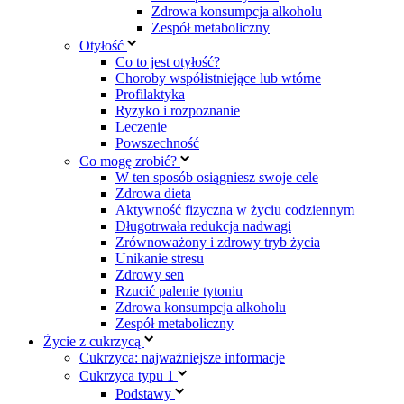
Zdrowa konsumpcja alkoholu
Zespół metaboliczny
Otyłość
Co to jest otyłość?
Choroby współistniejące lub wtórne
Profilaktyka
Ryzyko i rozpoznanie
Leczenie
Powszechność
Co mogę zrobić?
W ten sposób osiągniesz swoje cele
Zdrowa dieta
Aktywność fizyczna w życiu codziennym
Długotrwała redukcja nadwagi
Zrównoważony i zdrowy tryb życia
Unikanie stresu
Zdrowy sen
Rzucić palenie tytoniu
Zdrowa konsumpcja alkoholu
Zespół metaboliczny
Życie z cukrzycą
Cukrzyca: najważniejsze informacje
Cukrzyca typu 1
Podstawy