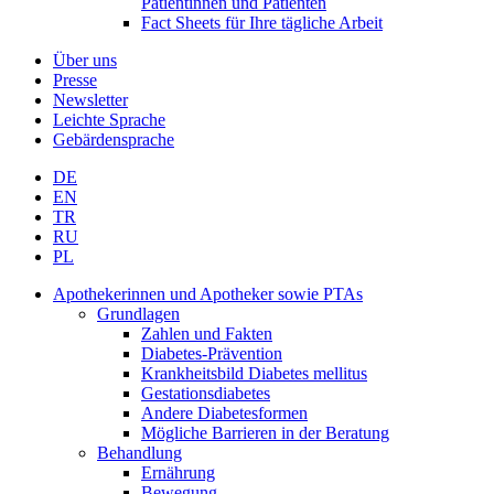
Patientinnen und Patienten
Fact Sheets für Ihre tägliche Arbeit
Über uns
Presse
Newsletter
Leichte Sprache
Gebärdensprache
DE
EN
TR
RU
PL
Apothekerinnen und Apotheker sowie PTAs
Grundlagen
Zahlen und Fakten
Diabetes-Prävention
Krankheitsbild Diabetes mellitus
Gestationsdiabetes
Andere Diabetesformen
Mögliche Barrieren in der Beratung
Behandlung
Ernährung
Bewegung