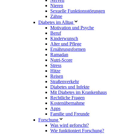
Nerven
Nieren
Sexuelle Funktionsstörungen
Zähne
Diabetes im Alltag
Motivation und Psyche
Beruf
Kinderwunsch
Alter und Pflege
Ernährungsformen
Ramadan
Nutri-Score
Stress
Hitze
Reisen
Straßenverkehr
Diabetes und Infekte
Mit Diabetes im Krankenhaus
Rechtliche Fragen
Kostenübernahme
Apps
Familie und Freunde
Forschung
Was wird geforscht?
Wie funktioniert Forschung?