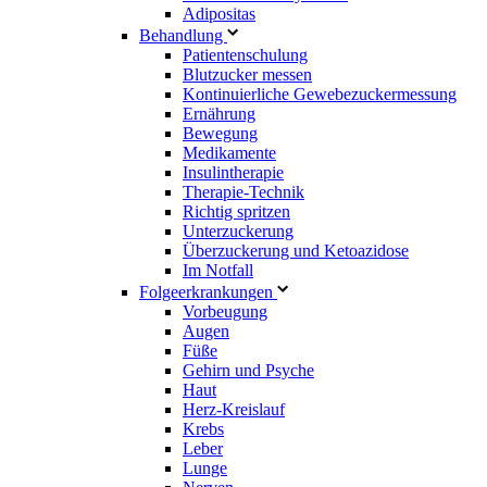
Adipositas
Behandlung
Patientenschulung
Blutzucker messen
Kontinuierliche Gewebezuckermessung
Ernährung
Bewegung
Medikamente
Insulintherapie
Therapie-Technik
Richtig spritzen
Unterzuckerung
Überzuckerung und Ketoazidose
Im Notfall
Folgeerkrankungen
Vorbeugung
Augen
Füße
Gehirn und Psyche
Haut
Herz-Kreislauf
Krebs
Leber
Lunge