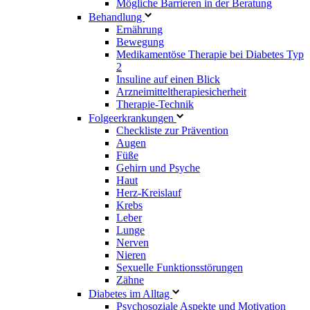
Mögliche Barrieren in der Beratung
Behandlung
Ernährung
Bewegung
Medikamentöse Therapie bei Diabetes Typ
2
Insuline auf einen Blick
Arzneimitteltherapie­sicherheit
Therapie-Technik
Fol­ge­er­kran­kun­gen
Checkliste zur Prävention
Augen
Füße
Gehirn und Psyche
Haut
Herz-Kreislauf
Krebs
Leber
Lunge
Nerven
Nieren
Sexuelle Funktionsstörungen
Zähne
Diabetes im Alltag
Psychosoziale Aspekte und Motivation