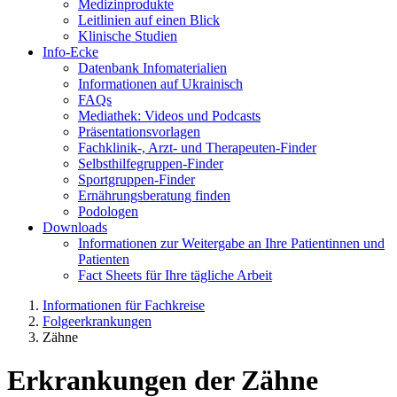
Medizinprodukte
Leitlinien auf einen Blick
Klinische Studien
Info-Ecke
Datenbank Infomaterialien
Informationen auf Ukrainisch
FAQs
Mediathek: Videos und Podcasts
Präsentationsvorlagen
Fachklinik-, Arzt- und Therapeuten-Finder
Selbsthilfegruppen-Finder
Sportgruppen-Finder
Ernährungsberatung finden
Podologen
Downloads
Informationen zur Weitergabe an Ihre Patientinnen und
Patienten
Fact Sheets für Ihre tägliche Arbeit
Informationen für Fachkreise
Fol­ge­er­kran­kun­gen
Zähne
Erkrankungen der Zähne