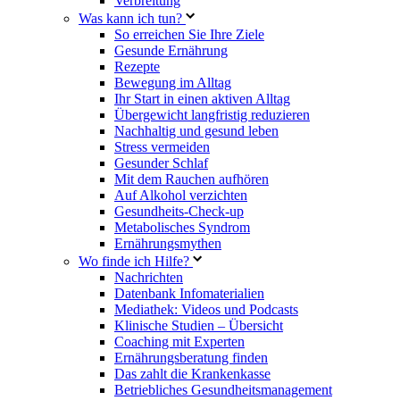
Verbreitung
Was kann ich tun?
So erreichen Sie Ihre Ziele
Gesunde Ernährung
Rezepte
Bewegung im Alltag
Ihr Start in einen aktiven Alltag
Übergewicht langfristig reduzieren
Nachhaltig und gesund leben
Stress vermeiden
Gesunder Schlaf
Mit dem Rauchen aufhören
Auf Alkohol verzichten
Gesundheits-Check-up
Metabolisches Syndrom
Ernährungsmythen
Wo finde ich Hilfe?
Nachrichten
Datenbank Infomaterialien
Mediathek: Videos und Podcasts
Klinische Studien – Übersicht
Coaching mit Experten
Ernährungsberatung finden
Das zahlt die Krankenkasse
Betriebliches Gesundheitsmanagement