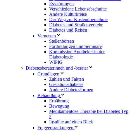
Essstörungen
Verschiedene Lebensabschnitte
Andere Kulturkreise
Der Weg zur Kostenübernahme
Diabetes und Straßenverkehr
Diabetes und Reisen
Vernetzen
Stellenbörsen
Fortbildungen und Seminare
Kommission Apotheker in der
Diabetologie
WIPIG
Diabetesberaterinnen und -berater
Grundlagen
Zahlen und Fakten
Gestationsdiabetes
Andere Diabetesformen
Behandlung
Ernährung
Bewegung
Medikamentöse Therapie bei Diabetes Typ
2
Insuline auf einen Blick
Folgeerkrankungen