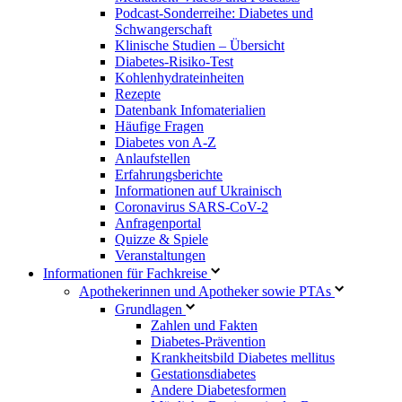
Podcast-Sonderreihe: Diabetes und
Schwangerschaft
Klinische Studien – Übersicht
Diabetes-Risiko-Test
Kohlenhydrateinheiten
Rezepte
Datenbank Infomaterialien
Häufige Fragen
Diabetes von A-Z
Anlaufstellen
Erfahrungsberichte
Informationen auf Ukrainisch
Coronavirus SARS-CoV-2
Anfragenportal
Quizze & Spiele
Veranstaltungen
Informationen für Fachkreise
Apothekerinnen und Apotheker sowie PTAs
Grundlagen
Zahlen und Fakten
Diabetes-Prävention
Krankheitsbild Diabetes mellitus
Gestationsdiabetes
Andere Diabetesformen