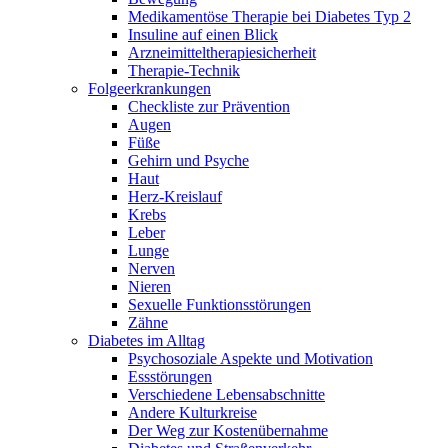
Medikamentöse Therapie bei Diabetes Typ 2
Insuline auf einen Blick
Arzneimitteltherapie­sicherheit
Therapie-Technik
Fol­ge­er­kran­kun­gen
Checkliste zur Prävention
Augen
Füße
Gehirn und Psyche
Haut
Herz-Kreislauf
Krebs
Leber
Lunge
Nerven
Nieren
Sexuelle Funktionsstörungen
Zähne
Diabetes im Alltag
Psychosoziale Aspekte und Motivation
Essstörungen
Verschiedene Lebensabschnitte
Andere Kulturkreise
Der Weg zur Kostenübernahme