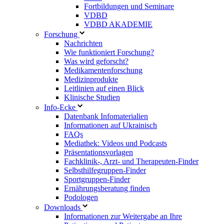
Fortbildungen und Seminare
VDBD
VDBD AKADEMIE
Forschung
Nachrichten
Wie funktioniert Forschung?
Was wird geforscht?
Medikamentenforschung
Medizinprodukte
Leitlinien auf einen Blick
Klinische Studien
Info-Ecke
Datenbank Infomaterialien
Informationen auf Ukrainisch
FAQs
Mediathek: Videos und Podcasts
Präsentationsvorlagen
Fachklinik-, Arzt- und Therapeuten-Finder
Selbsthilfegruppen-Finder
Sportgruppen-Finder
Ernährungsberatung finden
Podologen
Downloads
Informationen zur Weitergabe an Ihre