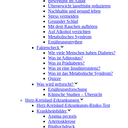
Bewegung im Alltag
Übergewicht langfristig reduzieren
Nachhaltig und gesund leben
Stress vermeiden
Gesunder Schlaf
Mit dem Rauchen aufhören
Auf Alkohol verzichten
Metabolisches Syndrom
Ernährungsmythen
Faktencheck
Wie viele Menschen haben Diabetes?
Was ist Adipositas?
Was ist Prädiabetes?
Was ist eine Insulinresistenz?
Was ist das Metabolische Syndrom?
Quizze
Was wird geforscht?
Ernährungsforschung
Klinische Studien – Übersicht
Herz-Kreislauf-Erkrankungen
Herz-Kreislauf-Erkrankungs-Risiko-Test
Krankheitsbilder
Angina pectoris
Arteriosklerose
Bluthochdruck