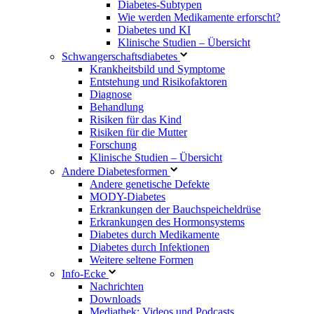
Diabetes-Subtypen
Wie werden Medikamente erforscht?
Diabetes und KI
Klinische Studien – Übersicht
Schwangerschaftsdiabetes
Krankheitsbild und Symptome
Entstehung und Risikofaktoren
Diagnose
Behandlung
Risiken für das Kind
Risiken für die Mutter
Forschung
Klinische Studien – Übersicht
Andere Diabetesformen
Andere genetische Defekte
MODY-Diabetes
Erkrankungen der Bauchspeicheldrüse
Erkrankungen des Hormonsystems
Diabetes durch Medikamente
Diabetes durch Infektionen
Weitere seltene Formen
Info-Ecke
Nachrichten
Downloads
Mediathek: Videos und Podcasts