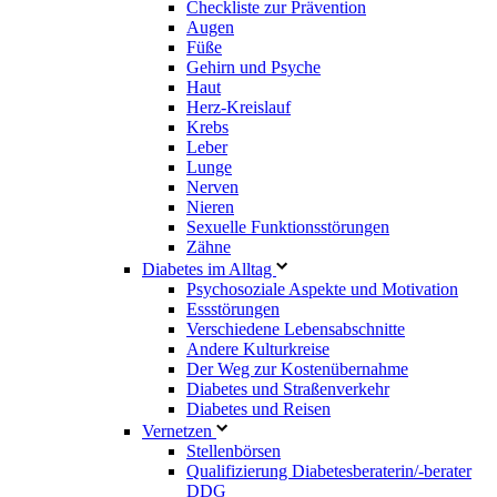
Checkliste zur Prävention
Augen
Füße
Gehirn und Psyche
Haut
Herz-Kreislauf
Krebs
Leber
Lunge
Nerven
Nieren
Sexuelle Funktionsstörungen
Zähne
Diabetes im Alltag
Psychosoziale Aspekte und Motivation
Essstörungen
Verschiedene Lebensabschnitte
Andere Kulturkreise
Der Weg zur Kostenübernahme
Diabetes und Straßenverkehr
Diabetes und Reisen
Vernetzen
Stellenbörsen
Qualifizierung Diabetesberaterin/­-berater
DDG