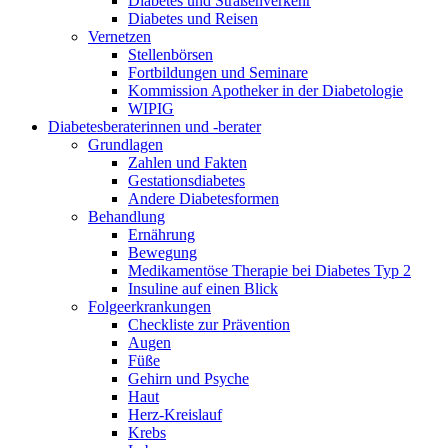
Diabetes und Straßenverkehr
Diabetes und Reisen
Vernetzen
Stellenbörsen
Fortbildungen und Seminare
Kommission Apotheker in der Diabetologie
WIPIG
Diabetesberaterinnen und -berater
Grundlagen
Zahlen und Fakten
Gestationsdiabetes
Andere Diabetesformen
Behandlung
Ernährung
Bewegung
Medikamentöse Therapie bei Diabetes Typ 2
Insuline auf einen Blick
Folgeerkrankungen
Checkliste zur Prävention
Augen
Füße
Gehirn und Psyche
Haut
Herz-Kreislauf
Krebs