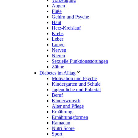
Vorbeugung
Augen
Füße
Gehirn und Psyche
Haut
Herz-Kreislauf
Krebs
Leber
Lunge
Nerven
Nieren
Sexuelle Funktionsstörungen
Zähne
Diabetes im Alltag
Motivation und Psyche
Kindergarten und Schule
Jugendliche und Pubertät
Beruf
Kinderwunsch
Alter und Pflege
Ernährung
Ernährungsformen
Ramadan
Nutri-Score
Sport