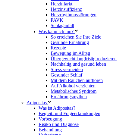
Herzinfarkt
Herzinsuffizienz
Herzrhythmusstörungen
PAVK
Schlaganfall
Was kann ich tun?
So erreichen Sie Ihre Ziele
Gesunde Ernährung
Rezepte
Bewegung im Alltag
Übergewicht langfristig reduzieren
Nachhaltig und gesund leben
Stress vermeiden
Gesunder Schlaf
Mit dem Rauchen aufhören
Auf Alkohol verzichten
Metabolisches Syndrom
Ernährungsmythen
Adipositas
Was ist Adipositas?
Begleit- und Folgeerkrankungen
Vorbeugung
Risiko und Diagnose
Behandlung