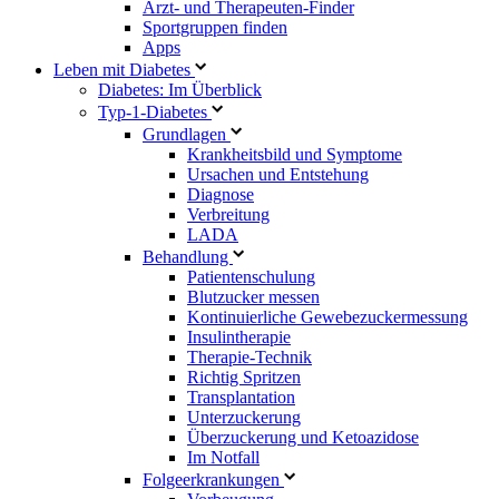
Arzt- und Therapeuten-Finder
Sportgruppen finden
Apps
Leben mit Diabetes
Diabetes: Im Überblick
Typ-1-Diabetes
Grundlagen
Krankheitsbild und Symptome
Ursachen und Entstehung
Diagnose
Verbreitung
LADA
Behandlung
Patientenschulung
Blutzucker messen
Kontinuierliche Gewebezuckermessung
Insulintherapie
Therapie-Technik
Richtig Spritzen
Transplantation
Unterzuckerung
Überzuckerung und Ketoazidose
Im Notfall
Folgeerkrankungen