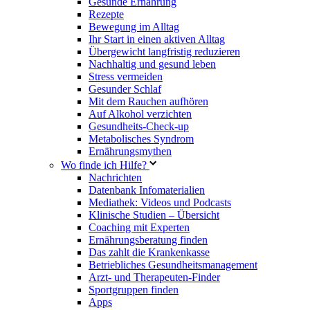
Gesunde Ernährung
Rezepte
Bewegung im Alltag
Ihr Start in einen aktiven Alltag
Übergewicht langfristig reduzieren
Nachhaltig und gesund leben
Stress vermeiden
Gesunder Schlaf
Mit dem Rauchen aufhören
Auf Alkohol verzichten
Gesundheits-Check-up
Metabolisches Syndrom
Ernährungsmythen
Wo finde ich Hilfe?
Nachrichten
Datenbank Infomaterialien
Mediathek: Videos und Podcasts
Klinische Studien – Übersicht
Coaching mit Experten
Ernährungsberatung finden
Das zahlt die Krankenkasse
Betriebliches Gesundheitsmanagement
Arzt- und Therapeuten-Finder
Sportgruppen finden
Apps