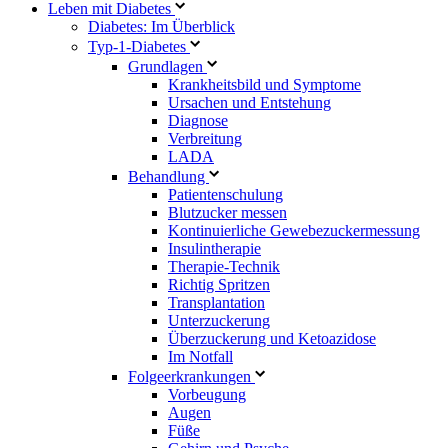
Leben mit Diabetes
Diabetes: Im Überblick
Typ-1-Diabetes
Grundlagen
Krankheitsbild und Symptome
Ursachen und Entstehung
Diagnose
Verbreitung
LADA
Behandlung
Patientenschulung
Blutzucker messen
Kontinuierliche Gewebezuckermessung
Insulintherapie
Therapie-Technik
Richtig Spritzen
Transplantation
Unterzuckerung
Überzuckerung und Ketoazidose
Im Notfall
Folgeerkrankungen
Vorbeugung
Augen
Füße