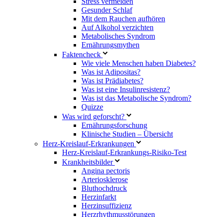
Stress vermeiden
Gesunder Schlaf
Mit dem Rauchen aufhören
Auf Alkohol verzichten
Metabolisches Syndrom
Ernährungsmythen
Faktencheck
Wie viele Menschen haben Diabetes?
Was ist Adipositas?
Was ist Prädiabetes?
Was ist eine Insulinresistenz?
Was ist das Metabolische Syndrom?
Quizze
Was wird geforscht?
Ernährungsforschung
Klinische Studien – Übersicht
Herz-Kreislauf-Erkrankungen
Herz-Kreislauf-Erkrankungs-Risiko-Test
Krankheitsbilder
Angina pectoris
Arteriosklerose
Bluthochdruck
Herzinfarkt
Herzinsuffizienz
Herzrhythmusstörungen