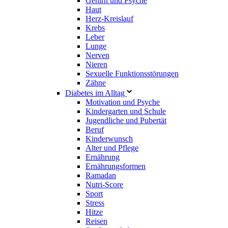
Gehirn und Psyche
Haut
Herz-Kreislauf
Krebs
Leber
Lunge
Nerven
Nieren
Sexuelle Funktionsstörungen
Zähne
Diabetes im Alltag
Motivation und Psyche
Kindergarten und Schule
Jugendliche und Pubertät
Beruf
Kinderwunsch
Alter und Pflege
Ernährung
Ernährungsformen
Ramadan
Nutri-Score
Sport
Stress
Hitze
Reisen