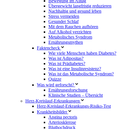
Bewegung im Alltag
Übergewicht langfristig reduzieren
Nachhaltig und gesund leben
Stress vermeiden
Gesunder Schlaf
Mit dem Rauchen aufhören
Auf Alkohol verzichten
Metabolisches Syndrom
Ernährungsmythen
Faktencheck
Wie viele Menschen haben Diabetes?
Was ist Adipositas?
Was ist Prädiabetes?
Was ist eine Insulinresistenz?
Was ist das Metabolische Syndrom?
Quizze
Was wird geforscht?
Ernährungsforschung
Klinische Studien – Übersicht
Herz-Kreislauf-Erkrankungen
Herz-Kreislauf-Erkrankungs-Risiko-Test
Krankheitsbilder
Angina pectoris
Arteriosklerose
Bluthochdruck