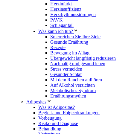
Herzinfarkt
Herzinsuffizienz
Herzrhythmusstörungen
PAVK
Schlaganfall
Was kann ich tun?
So erreichen Sie Ihre Ziele
Gesunde Ernährung
Rezepte
Bewegung im Alltag
Übergewicht langfristig reduzieren
Nachhaltig und gesund leben
Stress vermeiden
Gesunder Schlaf
Mit dem Rauchen aufhören
Auf Alkohol verzichten
Metabolisches Syndrom
Ernährungsmythen
Adipositas
Was ist Adipositas?
Begleit- und Folgeerkrankungen
Vorbeugung
Risiko und Diagnose
Behandlung