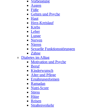
Vorbeugung
Augen
Füße
Gehirn und Psyche
Haut
Herz-Kreislauf
Krebs
Leber
Lunge
Nerven
Nieren
Sexuelle Funktionsstörungen
Zähne
Diabetes im Alltag
Motivation und Psyche
Beruf
Kinderwunsch
Alter und Pflege
Ernährungsformen
Ramadan
Nutri-Score
Stress
Hitze
Reisen
Straßenverkehr