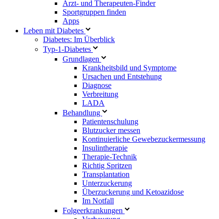
Arzt- und Therapeuten-Finder
Sportgruppen finden
Apps
Leben mit Diabetes
Diabetes: Im Überblick
Typ-1-Diabetes
Grundlagen
Krankheitsbild und Symptome
Ursachen und Entstehung
Diagnose
Verbreitung
LADA
Behandlung
Patientenschulung
Blutzucker messen
Kontinuierliche Gewebezuckermessung
Insulintherapie
Therapie-Technik
Richtig Spritzen
Transplantation
Unterzuckerung
Überzuckerung und Ketoazidose
Im Notfall
Folgeerkrankungen