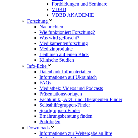
Fortbildungen und Seminare
VDBD
VDBD AKADEMIE
Forschung
Nachrichten
Wie funktioniert Forschung?
Was wird geforscht?
Medikamentenforschung
Medizinprodukte
Leitlinien auf einen Blick
Klinische Studien
Info-Ecke
Datenbank Infomaterialien
Informationen auf Ukrainisch
FAQs
Mediathek: Videos und Podcasts
Präsentationsvorlagen
Fachklinik-, Arzt- und Therapeuten-Finder
Selbsthilfegruppen-Finder
Sportgruppen-Finder
Ernährungsberatung finden
Podologen
Downloads
Informationen zur Weitergabe an Ihre