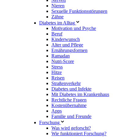
Nerven
Nieren
Sexuelle Funktionsstörungen
Zähne
Diabetes im Alltag
Motivation und Psyche
Beruf
Kinderwunsch
Alter und Pflege
Ernährungsformen
Ramadan
Nutri-Score
Stress
Hitze
Reisen
Straßenverkehr
Diabetes und Infekte
Mit Diabetes im Krankenhaus
Rechtliche Fragen
Kostenübernahme
Apps
Familie und Freunde
Forschung
Was wird geforscht?
Wie funktioniert Forschung?