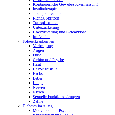
Kontinuierliche Gewebezuckermessung
Insulintherapie
Therapie-Technik
Richtig Spritzen
Transplantation
Unterzuckerung
Überzuckerung und Ketoazidose
Im Notfall
Folgeerkrankungen
Vorbeugung
Augen
Füße
Gehirn und Psyche
Haut
Herz-Kreislauf
Krebs
Leber
Lunge
Nerven
Nieren
Sexuelle Funktionsstörungen
Zähne
Diabetes im Alltag
Motivation und Psyche