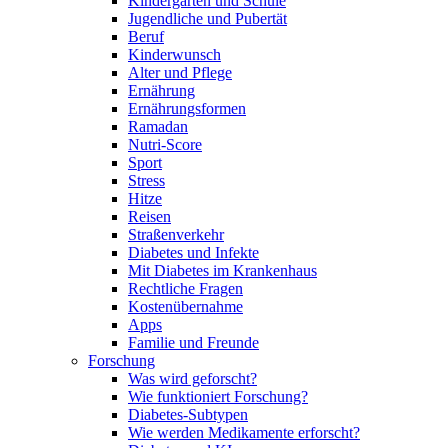
Kindergarten und Schule
Jugendliche und Pubertät
Beruf
Kinderwunsch
Alter und Pflege
Ernährung
Ernährungsformen
Ramadan
Nutri-Score
Sport
Stress
Hitze
Reisen
Straßenverkehr
Diabetes und Infekte
Mit Diabetes im Krankenhaus
Rechtliche Fragen
Kostenübernahme
Apps
Familie und Freunde
Forschung
Was wird geforscht?
Wie funktioniert Forschung?
Diabetes-Subtypen
Wie werden Medikamente erforscht?