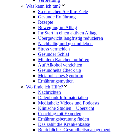
Verbreitung
Was kann ich tun?
So erreichen Sie Ihre Ziele
Gesunde Ernährung
Rezepte
Bewegung im Alltag
Ihr Start in einen aktiven Alltag
Übergewicht langfristig reduzieren
Nachhaltig und gesund leben
Stress vermeiden
Gesunder Schlaf
Mit dem Rauchen aufhören
Auf Alkohol verzichten
Gesundheits-Check-up
Metabolisches Syndrom
Ernährungsmythen
Wo finde ich Hilfe?
Nachrichten
Datenbank Infomaterialien
Mediathek: Videos und Podcasts
Klinische Studien – Übersicht
Coaching mit Experten
Ernährungsberatung finden
Das zahlt die Krankenkasse
Betriebliches Gesundheitsmanagement