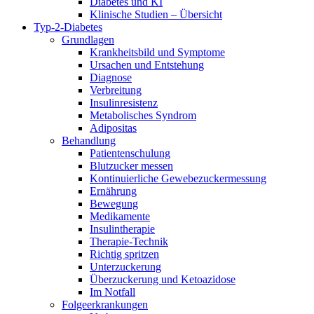
Diabetes und KI
Klinische Studien – Übersicht
Typ-2-Diabetes
Grundlagen
Krankheitsbild und Symptome
Ursachen und Entstehung
Diagnose
Verbreitung
Insulinresistenz
Metabolisches Syndrom
Adipositas
Behandlung
Patientenschulung
Blutzucker messen
Kontinuierliche Gewebezuckermessung
Ernährung
Bewegung
Medikamente
Insulintherapie
Therapie-Technik
Richtig spritzen
Unterzuckerung
Überzuckerung und Ketoazidose
Im Notfall
Folgeerkrankungen