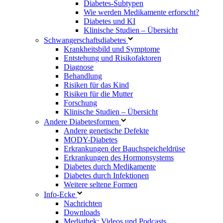
Diabetes-Subtypen
Wie werden Medikamente erforscht?
Diabetes und KI
Klinische Studien – Übersicht
Schwangerschaftsdiabetes
Krankheitsbild und Symptome
Entstehung und Risikofaktoren
Diagnose
Behandlung
Risiken für das Kind
Risiken für die Mutter
Forschung
Klinische Studien – Übersicht
Andere Diabetesformen
Andere genetische Defekte
MODY-Diabetes
Erkrankungen der Bauchspeicheldrüse
Erkrankungen des Hormonsystems
Diabetes durch Medikamente
Diabetes durch Infektionen
Weitere seltene Formen
Info-Ecke
Nachrichten
Downloads
Mediathek: Videos und Podcasts