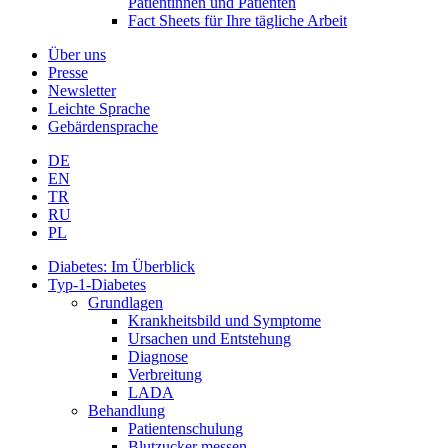
Patientinnen und Patienten
Fact Sheets für Ihre tägliche Arbeit
Über uns
Presse
Newsletter
Leichte Sprache
Gebärdensprache
DE
EN
TR
RU
PL
Diabetes: Im Überblick
Typ-1-Diabetes
Grundlagen
Krankheitsbild und Symptome
Ursachen und Entstehung
Diagnose
Verbreitung
LADA
Behandlung
Patientenschulung
Blutzucker messen