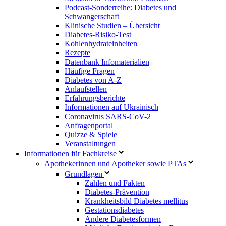
Podcast-Sonderreihe: Diabetes und
Schwangerschaft
Klinische Studien – Übersicht
Diabetes-Risiko-Test
Kohlenhydrateinheiten
Rezepte
Datenbank Infomaterialien
Häufige Fragen
Diabetes von A-Z
Anlaufstellen
Erfahrungsberichte
Informationen auf Ukrainisch
Coronavirus SARS-CoV-2
Anfragenportal
Quizze & Spiele
Veranstaltungen
Informationen für Fachkreise
Apothekerinnen und Apotheker sowie PTAs
Grundlagen
Zahlen und Fakten
Diabetes-Prävention
Krankheitsbild Diabetes mellitus
Gestationsdiabetes
Andere Diabetesformen