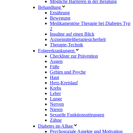
Mögliche Barrieren in der Beratung
Behandlung
Ernährung
Bewegung
Medikamentöse Therapie bei Diabetes Typ
2
Insuline auf einen Blick
Arzneimitteltherapie­sicherheit
Therapie-Technik
Fol­ge­er­kran­kun­gen
Checkliste zur Prävention
Augen
Füße
Gehirn und Psyche
Haut
Herz-Kreislauf
Krebs
Leber
Lunge
Nerven
Nieren
Sexuelle Funktionsstörungen
Zähne
Diabetes im Alltag
Psychosoziale Aspekte und Motivation