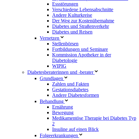
Essstörungen
Verschiedene Lebensabschnitte
Andere Kulturkreise
Der Weg zur Kostenübernahme
Diabetes und Straßenverkehr
Diabetes und Reisen
Vernetzen
Stellenbörsen
Fortbildungen und Seminare
Kommission Apotheker in der
Diabetologie
WIPIG
Diabetesberaterinnen und -berater
Grundlagen
Zahlen und Fakten
Gestationsdiabetes
Andere Diabetesformen
Behandlung
Ernährung
Bewegung
Medikamentöse Therapie bei Diabetes Typ
2
Insuline auf einen Blick
Folgeerkrankungen