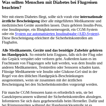
Was sollten Menschen mit Diabetes bei Flugreisen
beachten?
Wer mit einem Diabetes fliegt, sollte sich vorab eine
internationale
ärztliche Bescheinigung
über alle mitgeführten Medikamente und
medizinischen Geräte ausstellen lassen. Dazu gehören Insulin-Pens,
eine Insulinpumpe, ein Blutglukosemessgerät, ein CGM-System
oder ein
System zur automatisierten Insulinabgabe (AID-System)
.
Diese Bescheinigung erleichtert die Sicherheitskontrollen am
Flughafen.
Alle Medikamente, Geräte und das benötigte Zubehör gehören
ins Handgepäck
. So entsteht kein Engpass, falls sich der Flug oder
das Gepäck verspätet oder verloren geht. Außerdem kann es im
Frachtraum von Flugzeugen sehr kalt werden, was dem Insulin und
anderen Medikamenten, Teststreifen oder Sensoren schaden kann.
Flüssige Medikamente wie Insulin oder Glukose-Gel sind in der
Regel von den üblichen Handgepäck-Beschränkungen
ausgenommen, wenn sie zusammen mit der ärztlichen
Bescheinigung bei den Sicherheitskontrollen vorgezeigt werden.
Für manche CGM-Sensoren kann es erforderlich sein, sie bei
Ganzkörperscannern während der Sicherheitskontrollen abzulegen.
Informieren Sie sich dazu gegebenenfalls beim Hersteller. Dafür und
bei Röntgengeräten während der Handgepäckkontrolle ist es