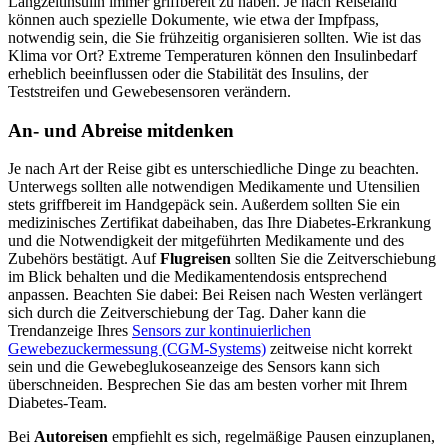
Langzeitinsulin immer griffbereit zu haben. Je nach Reiseland
können auch spezielle Dokumente, wie etwa der Impfpass,
notwendig sein, die Sie frühzeitig organisieren sollten. Wie ist das
Klima vor Ort? Extreme Temperaturen können den Insulinbedarf
erheblich beeinflussen oder die Stabilität des Insulins, der
Teststreifen und Gewebesensoren verändern.
An- und Abreise mitdenken
Je nach Art der Reise gibt es unterschiedliche Dinge zu beachten.
Unterwegs sollten alle notwendigen Medikamente und Utensilien
stets griffbereit im Handgepäck sein. Außerdem sollten Sie ein
medizinisches Zertifikat dabeihaben, das Ihre Diabetes-Erkrankung
und die Notwendigkeit der mitgeführten Medikamente und des
Zubehörs bestätigt. Auf
Flugreisen
sollten Sie die Zeitverschiebung
im Blick behalten und die Medikamentendosis entsprechend
anpassen. Beachten Sie dabei: Bei Reisen nach Westen verlängert
sich durch die Zeitverschiebung der Tag. Daher kann die
Trendanzeige Ihres
Sensors zur kontinuierlichen
Gewebezuckermessung (CGM-Systems)
zeitweise nicht korrekt
sein und die Gewebeglukoseanzeige des Sensors kann sich
überschneiden. Besprechen Sie das am besten vorher mit Ihrem
Diabetes-Team.
Bei
Autoreisen
empfiehlt es sich, regelmäßige Pausen einzuplanen,