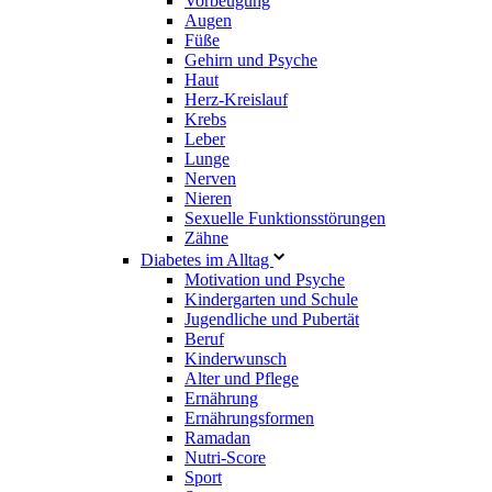
Vorbeugung
Augen
Füße
Gehirn und Psyche
Haut
Herz-Kreislauf
Krebs
Leber
Lunge
Nerven
Nieren
Sexuelle Funktionsstörungen
Zähne
Diabetes im Alltag
Motivation und Psyche
Kindergarten und Schule
Jugendliche und Pubertät
Beruf
Kinderwunsch
Alter und Pflege
Ernährung
Ernährungsformen
Ramadan
Nutri-Score
Sport