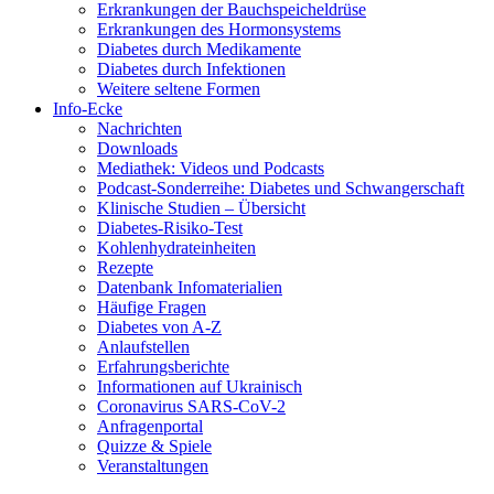
Erkrankungen der Bauchspeicheldrüse
Erkrankungen des Hormonsystems
Diabetes durch Medikamente
Diabetes durch Infektionen
Weitere seltene Formen
Info-Ecke
Nachrichten
Downloads
Mediathek: Videos und Podcasts
Podcast-Sonderreihe: Diabetes und Schwangerschaft
Klinische Studien – Übersicht
Diabetes-Risiko-Test
Kohlenhydrateinheiten
Rezepte
Datenbank Infomaterialien
Häufige Fragen
Diabetes von A-Z
Anlaufstellen
Erfahrungsberichte
Informationen auf Ukrainisch
Coronavirus SARS-CoV-2
Anfragenportal
Quizze & Spiele
Veranstaltungen