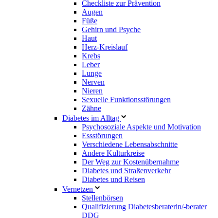
Checkliste zur Prävention
Augen
Füße
Gehirn und Psyche
Haut
Herz-Kreislauf
Krebs
Leber
Lunge
Nerven
Nieren
Sexuelle Funktionsstörungen
Zähne
Diabetes im Alltag
Psychosoziale Aspekte und Motivation
Essstörungen
Verschiedene Lebensabschnitte
Andere Kulturkreise
Der Weg zur Kostenübernahme
Diabetes und Straßenverkehr
Diabetes und Reisen
Vernetzen
Stellenbörsen
Qualifizierung Diabetesberaterin/­-berater
DDG