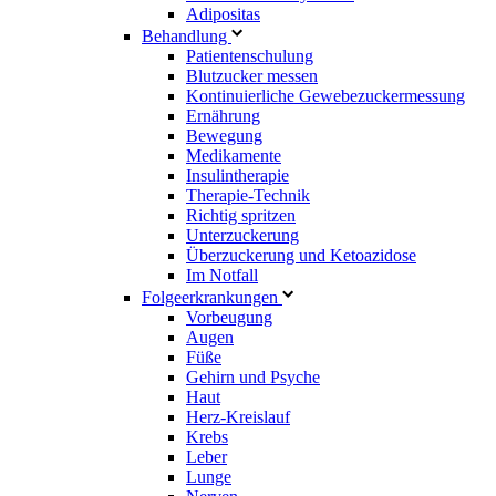
Adipositas
Behandlung
Patientenschulung
Blutzucker messen
Kontinuierliche Gewebezuckermessung
Ernährung
Bewegung
Medikamente
Insulintherapie
Therapie-Technik
Richtig spritzen
Unterzuckerung
Überzuckerung und Ketoazidose
Im Notfall
Folgeerkrankungen
Vorbeugung
Augen
Füße
Gehirn und Psyche
Haut
Herz-Kreislauf
Krebs
Leber
Lunge