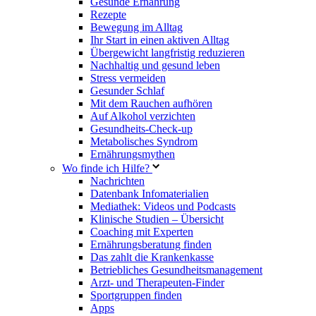
Gesunde Ernährung
Rezepte
Bewegung im Alltag
Ihr Start in einen aktiven Alltag
Übergewicht langfristig reduzieren
Nachhaltig und gesund leben
Stress vermeiden
Gesunder Schlaf
Mit dem Rauchen aufhören
Auf Alkohol verzichten
Gesundheits-Check-up
Metabolisches Syndrom
Ernährungsmythen
Wo finde ich Hilfe?
Nachrichten
Datenbank Infomaterialien
Mediathek: Videos und Podcasts
Klinische Studien – Übersicht
Coaching mit Experten
Ernährungsberatung finden
Das zahlt die Krankenkasse
Betriebliches Gesundheitsmanagement
Arzt- und Therapeuten-Finder
Sportgruppen finden
Apps