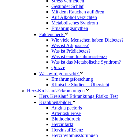
Stress vermeiden
Gesunder Schlaf
Mit dem Rauchen aufhören
Auf Alkohol verzichten
Metabolisches Syndrom
Ernährungsmythen
Faktencheck
Wie viele Menschen haben Diabetes?
Was ist Adipositas?
Was ist Prädiabetes?
Was ist eine Insulinresistenz?
Was ist das Metabolische Syndrom?
Quizze
Was wird geforscht?
Ernährungsforschung
Klinische Studien – Übersicht
Herz-Kreislauf-Erkrankungen
Herz-Kreislauf-Erkrankungs-Risiko-Test
Krankheitsbilder
Angina pectoris
Arteriosklerose
Bluthochdruck
Herzinfarkt
Herzinsuffizienz
Herzrhythmusstörungen