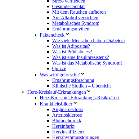
Stress vermeiden
Gesunder Schlaf
Mit dem Rauchen aufhören
Auf Alkohol verzichten
Metabolisches Syndrom
Ernährungsmythen
Faktencheck
Wie viele Menschen haben Diabetes?
Was ist Adipositas?
Was ist Prädiabetes?
Was ist eine Insulinresistenz?
Was ist das Metabolische Syndrom?
Quizze
Was wird geforscht?
Ernährungsforschung
Klinische Studien – Übersicht
Herz-Kreislauf-Erkrankungen
Herz-Kreislauf-Erkrankungs-Risiko-Test
Krankheitsbilder
Angina pectoris
Arteriosklerose
Bluthochdruck
Herzinfarkt
Herzinsuffizienz
Herzrhythmusstörungen