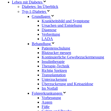
Leben mit Diabetes
Diabetes: Im Überblick
Typ-1-Diabetes
Grundlagen
Krankheitsbild und Symptome
Ursachen und Entstehung
Diagnose
Verbreitung
LADA
Behandlung
Patientenschulung
Blutzucker messen
Kontinuierliche Gewebezuckermessung
Insulintherapie
Therapie-Technik
Richtig Spritzen
Transplantation
Unterzuckerung
Überzuckerung und Ketoazidose
Im Notfall
Folgeerkrankungen
Vorbeugung
Augen
Füße