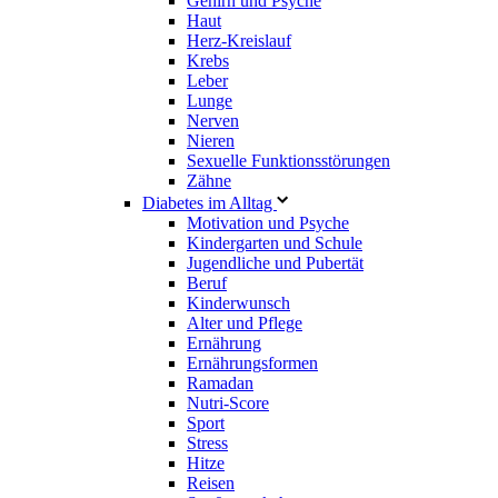
Gehirn und Psyche
Haut
Herz-Kreislauf
Krebs
Leber
Lunge
Nerven
Nieren
Sexuelle Funktionsstörungen
Zähne
Diabetes im Alltag
Motivation und Psyche
Kindergarten und Schule
Jugendliche und Pubertät
Beruf
Kinderwunsch
Alter und Pflege
Ernährung
Ernährungsformen
Ramadan
Nutri-Score
Sport
Stress
Hitze
Reisen