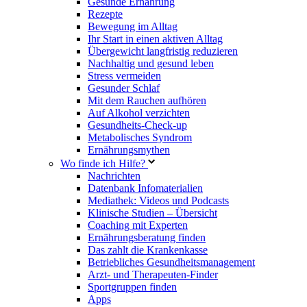
Gesunde Ernährung
Rezepte
Bewegung im Alltag
Ihr Start in einen aktiven Alltag
Übergewicht langfristig reduzieren
Nachhaltig und gesund leben
Stress vermeiden
Gesunder Schlaf
Mit dem Rauchen aufhören
Auf Alkohol verzichten
Gesundheits-Check-up
Metabolisches Syndrom
Ernährungsmythen
Wo finde ich Hilfe?
Nachrichten
Datenbank Infomaterialien
Mediathek: Videos und Podcasts
Klinische Studien – Übersicht
Coaching mit Experten
Ernährungsberatung finden
Das zahlt die Krankenkasse
Betriebliches Gesundheitsmanagement
Arzt- und Therapeuten-Finder
Sportgruppen finden
Apps