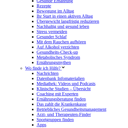
Gesunde Ernährung
Rezepte
Bewegung im Alltag
Ihr Start in einen aktiven Alltag
Übergewicht langfristig reduzieren
Nachhaltig und gesund leben
Stress vermeiden
Gesunder Schlaf
Mit dem Rauchen aufhören
Auf Alkohol verzichten
Gesundheits-Check-up
Metabolisches Syndrom
Ernährungsmythen
Wo finde ich Hilfe?
Nachrichten
Datenbank Infomaterialien
Mediathek: Videos und Podcasts
Klinische Studien – Übersicht
Coaching mit Experten
Ernährungsberatung finden
Das zahlt die Krankenkasse
Betriebliches Gesundheitsmanagement
Arzt- und Therapeuten-Finder
Sportgruppen finden
Apps