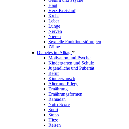
Gehirn und Psyche
Haut
Herz-Kreislauf
Krebs
Leber
Lunge
Nerven
Nieren
Sexuelle Funktionsstörungen
Zähne
Diabetes im Alltag
Motivation und Psyche
Kindergarten und Schule
Jugendliche und Pubertät
Beruf
Kinderwunsch
Alter und Pflege
Ernährung
Ernährungsformen
Ramadan
Nutri-Score
Sport
Stress
Hitze
Reisen