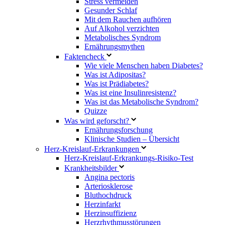
Stress vermeiden
Gesunder Schlaf
Mit dem Rauchen aufhören
Auf Alkohol verzichten
Metabolisches Syndrom
Ernährungsmythen
Faktencheck
Wie viele Menschen haben Diabetes?
Was ist Adipositas?
Was ist Prädiabetes?
Was ist eine Insulinresistenz?
Was ist das Metabolische Syndrom?
Quizze
Was wird geforscht?
Ernährungsforschung
Klinische Studien – Übersicht
Herz-Kreislauf-Erkrankungen
Herz-Kreislauf-Erkrankungs-Risiko-Test
Krankheitsbilder
Angina pectoris
Arteriosklerose
Bluthochdruck
Herzinfarkt
Herzinsuffizienz
Herzrhythmusstörungen