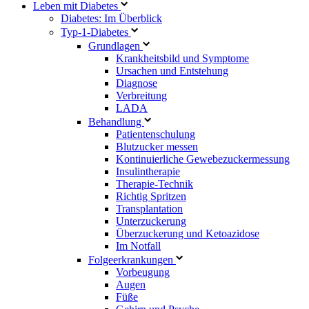
Leben mit Diabetes
Diabetes: Im Überblick
Typ-1-Diabetes
Grundlagen
Krankheitsbild und Symptome
Ursachen und Entstehung
Diagnose
Verbreitung
LADA
Behandlung
Patientenschulung
Blutzucker messen
Kontinuierliche Gewebezuckermessung
Insulintherapie
Therapie-Technik
Richtig Spritzen
Transplantation
Unterzuckerung
Überzuckerung und Ketoazidose
Im Notfall
Folgeerkrankungen
Vorbeugung
Augen
Füße