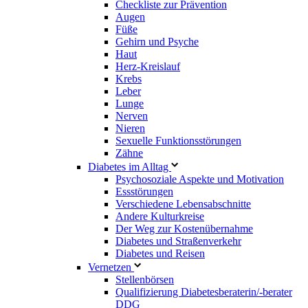
Checkliste zur Prävention
Augen
Füße
Gehirn und Psyche
Haut
Herz-Kreislauf
Krebs
Leber
Lunge
Nerven
Nieren
Sexuelle Funktionsstörungen
Zähne
Diabetes im Alltag
Psychosoziale Aspekte und Motivation
Essstörungen
Verschiedene Lebensabschnitte
Andere Kulturkreise
Der Weg zur Kostenübernahme
Diabetes und Straßenverkehr
Diabetes und Reisen
Vernetzen
Stellenbörsen
Qualifizierung Diabetesberaterin/­-berater
DDG