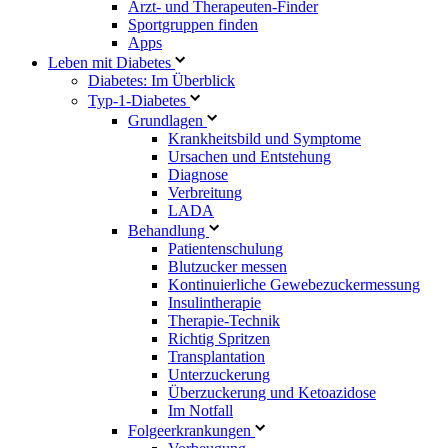
Arzt- und Therapeuten-Finder
Sportgruppen finden
Apps
Leben mit Diabetes
Diabetes: Im Überblick
Typ-1-Diabetes
Grundlagen
Krankheitsbild und Symptome
Ursachen und Entstehung
Diagnose
Verbreitung
LADA
Behandlung
Patientenschulung
Blutzucker messen
Kontinuierliche Gewebezuckermessung
Insulintherapie
Therapie-Technik
Richtig Spritzen
Transplantation
Unterzuckerung
Überzuckerung und Ketoazidose
Im Notfall
Folgeerkrankungen