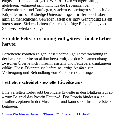
englisch: ‚I´m not dead yet‘). Wird das Gen weniger häufig
abgelesen, verlängert sich nicht nur die Lebenszeit bei
Fadenwürmern und Taufliegen, sondern es verringert sich auch die
Körperfettmasse. Bisherige Untersuchungen im Tiermodell aber
auch an menschlichen Geweben lassen das Indy-Genprodukt als ein
interessantes Ziel erscheinen für die zukünftige Behandlung von
Stoffwechselerkrankungen.
Erhöhte Fettverbrennung ruft „Stress“ in der Leber
hervor
Forschende konnten zeigen, dass übermäßige Fettverbrennung in
der Leber eine Stressreaktion hervorruft, die den Zusammenhang
zwischen Übergewicht, Insulinresistenz und Fettlebererkrankungen
erklärt. Diese Erkenntnisse liefern neuartige Ansätze zur
Vorbeugung und Behandlung von Fettlebererkrankungen.
Fettleber scheidet spezielle Eiweiße aus
Eine verfettete Leber gibt besondere Eiweiße in den Blutkreislauf ab
– zum Beispiel das Protein Fetuin-A. Das Protein bindet u.a. an
Insulinrezeptoren in der Muskulatur und kann so zu Insulinresistenz
beitragen.
Lesen Sie hier mehr zum Thema 'Diabetes und Leber'!