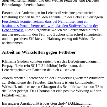
Stoffwechsel schädigen und den Weg zu Fettleber- und Diabetes-
Erkrankungen bereiten kann.
Fasten
oder Änderungen im Lebensstil wie eine proteinreiche
Ernährung können helfen, den Fettanteil in der Leber zu verringern.
Forschende konnten zeigen, dass bei Nahrungsentzug ein
bestimmtes Protein hergestellt wird, das den Stoffwechsel in der
Leber anpasst.
Diese Ergebnisse wollen die Forschenden nutzen,
um therapeutisch in den Fett- und Zuckerstoffwechsel einzugreifen
und die positiven Effekte von Nahrungsentzug mit Wirkstoffen
nachzuahmen.
Arbeit an Wirkstoffen gegen Fettleber
Klinische Studien konnten zeigen, dass das Diabetesmedikament
Empagliflozin (ein SGLT-2 Inhibitor) helfen kann, den
Leberfettgehalt von Patienten deutlich zu senken.
Zudem arbeiten Forschende an der Entwicklung weiterer Wirkstoffe
zur Behandlung der Fettleber. Ein Ansatz ist ein kombinierter
Wirkstoff, mit dem neben Glucagon das Schilddrüsenhormon T3 in
die Leber gelangt. Das Hormon hat eine positive Wirkung auf den
Fettstoffwechsel.
Ein anderer Ansatzpunkt ist das Gen ‚Indy‘ (Abkürzung für