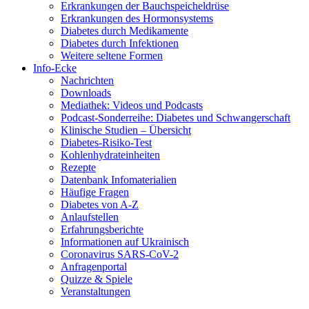
Erkrankungen der Bauchspeicheldrüse
Erkrankungen des Hormonsystems
Diabetes durch Medikamente
Diabetes durch Infektionen
Weitere seltene Formen
Info-Ecke
Nachrichten
Downloads
Mediathek: Videos und Podcasts
Podcast-Sonderreihe: Diabetes und Schwangerschaft
Klinische Studien – Übersicht
Diabetes-Risiko-Test
Kohlenhydrateinheiten
Rezepte
Datenbank Infomaterialien
Häufige Fragen
Diabetes von A-Z
Anlaufstellen
Erfahrungsberichte
Informationen auf Ukrainisch
Coronavirus SARS-CoV-2
Anfragenportal
Quizze & Spiele
Veranstaltungen