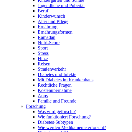
Kindergarten und Schule
Jugendliche und Pubertät
Beruf
Kinderwunsch
Alter und Pflege
Ernährung
Ernährungsformen
Ramadan
Nutri-Score
Sport
Stress
Hitze
Reisen
Straßenverkehr
Diabetes und Infekte
Mit Diabetes im Krankenhaus
Rechtliche Fragen
Kostenübernahme
Apps
Familie und Freunde
Forschung
Was wird geforscht?
Wie funktioniert Forschung?
Diabetes-Subtypen
Wie werden Medikamente erforscht?