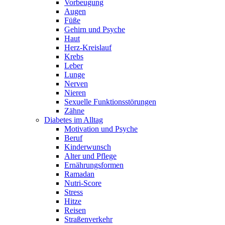
Vorbeugung
Augen
Füße
Gehirn und Psyche
Haut
Herz-Kreislauf
Krebs
Leber
Lunge
Nerven
Nieren
Sexuelle Funktionsstörungen
Zähne
Diabetes im Alltag
Motivation und Psyche
Beruf
Kinderwunsch
Alter und Pflege
Ernährungsformen
Ramadan
Nutri-Score
Stress
Hitze
Reisen
Straßenverkehr