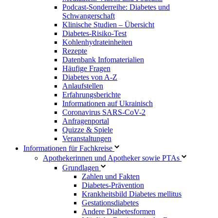
Podcast-Sonderreihe: Diabetes und
Schwangerschaft
Klinische Studien – Übersicht
Diabetes-Risiko-Test
Kohlenhydrateinheiten
Rezepte
Datenbank Infomaterialien
Häufige Fragen
Diabetes von A-Z
Anlaufstellen
Erfahrungsberichte
Informationen auf Ukrainisch
Coronavirus SARS-CoV-2
Anfragenportal
Quizze & Spiele
Veranstaltungen
Informationen für Fachkreise
Apothekerinnen und Apotheker sowie PTAs
Grundlagen
Zahlen und Fakten
Diabetes-Prävention
Krankheitsbild Diabetes mellitus
Gestationsdiabetes
Andere Diabetesformen