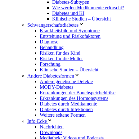
Diabetes-Subtypen
Wie werden Medikamente erforscht?
Diabetes und KI
Klinische Studien – Übersicht
Schwangerschaftsdiabetes
Krankheitsbild und Symptome
Entstehung und Risikofaktoren
Diagnose
Behandlung
Risiken für das Kind
Risiken für die Mutter
Forschung
Klinische Studien – Übersicht
Andere Diabetesformen
Andere genetische Defekte
MODY-Diabetes
Erkrankungen der Bauchspeicheldrüse
Erkrankungen des Hormonsystems
Diabetes durch Medikamente
Diabetes durch Infektionen
Weitere seltene Formen
Info-Ecke
Nachrichten
Downloads
Mediathek: Videos und Podcasts