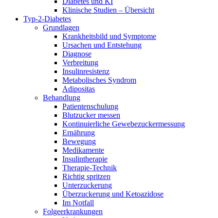
Diabetes und KI
Klinische Studien – Übersicht
Typ-2-Diabetes
Grundlagen
Krankheitsbild und Symptome
Ursachen und Entstehung
Diagnose
Verbreitung
Insulinresistenz
Metabolisches Syndrom
Adipositas
Behandlung
Patientenschulung
Blutzucker messen
Kontinuierliche Gewebezuckermessung
Ernährung
Bewegung
Medikamente
Insulintherapie
Therapie-Technik
Richtig spritzen
Unterzuckerung
Überzuckerung und Ketoazidose
Im Notfall
Folgeerkrankungen