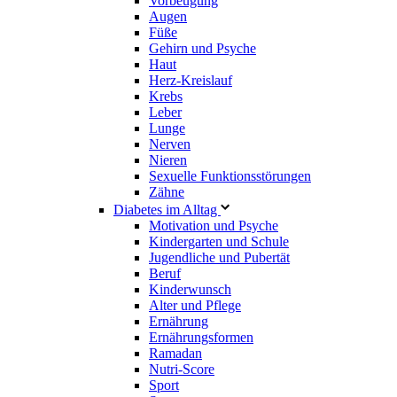
Vorbeugung
Augen
Füße
Gehirn und Psyche
Haut
Herz-Kreislauf
Krebs
Leber
Lunge
Nerven
Nieren
Sexuelle Funktionsstörungen
Zähne
Diabetes im Alltag
Motivation und Psyche
Kindergarten und Schule
Jugendliche und Pubertät
Beruf
Kinderwunsch
Alter und Pflege
Ernährung
Ernährungsformen
Ramadan
Nutri-Score
Sport