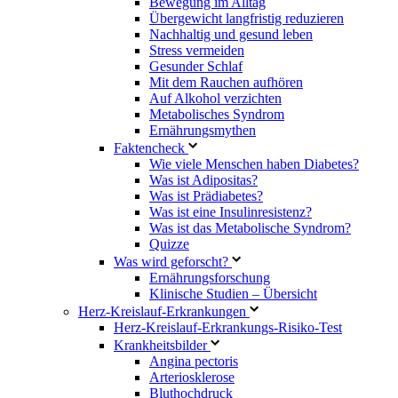
Bewegung im Alltag
Übergewicht langfristig reduzieren
Nachhaltig und gesund leben
Stress vermeiden
Gesunder Schlaf
Mit dem Rauchen aufhören
Auf Alkohol verzichten
Metabolisches Syndrom
Ernährungsmythen
Faktencheck
Wie viele Menschen haben Diabetes?
Was ist Adipositas?
Was ist Prädiabetes?
Was ist eine Insulinresistenz?
Was ist das Metabolische Syndrom?
Quizze
Was wird geforscht?
Ernährungsforschung
Klinische Studien – Übersicht
Herz-Kreislauf-Erkrankungen
Herz-Kreislauf-Erkrankungs-Risiko-Test
Krankheitsbilder
Angina pectoris
Arteriosklerose
Bluthochdruck