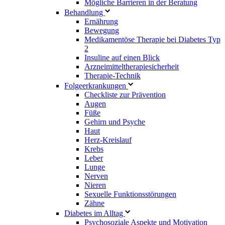
Mögliche Barrieren in der Beratung
Behandlung
Ernährung
Bewegung
Medikamentöse Therapie bei Diabetes Typ
2
Insuline auf einen Blick
Arzneimitteltherapie­sicherheit
Therapie-Technik
Fol­ge­er­kran­kun­gen
Checkliste zur Prävention
Augen
Füße
Gehirn und Psyche
Haut
Herz-Kreislauf
Krebs
Leber
Lunge
Nerven
Nieren
Sexuelle Funktionsstörungen
Zähne
Diabetes im Alltag
Psychosoziale Aspekte und Motivation