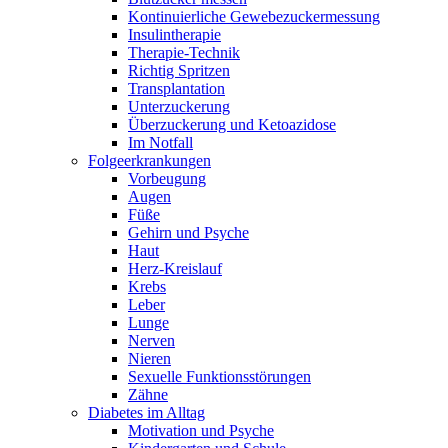
Kontinuierliche Gewebezuckermessung
Insulintherapie
Therapie-Technik
Richtig Spritzen
Transplantation
Unterzuckerung
Überzuckerung und Ketoazidose
Im Notfall
Folgeerkrankungen
Vorbeugung
Augen
Füße
Gehirn und Psyche
Haut
Herz-Kreislauf
Krebs
Leber
Lunge
Nerven
Nieren
Sexuelle Funktionsstörungen
Zähne
Diabetes im Alltag
Motivation und Psyche