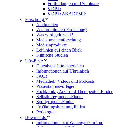
Fortbildungen und Seminare
VDBD
VDBD AKADEMIE
Forschung
Nachrichten
Wie funktioniert Forschung?
Was wird geforscht?
Medikamentenforschung
Medizinprodukte
Leitlinien auf einen Blick
Klinische Studien
Info-Ecke
Datenbank Infomaterialien
Informationen auf Ukrainisch
FAQs
Mediathek: Videos und Podcasts
Präsentationsvorlagen
Fachklinik-, Arzt- und Therapeuten-Finder
Selbsthilfegruppen-Finder
Sportgruppen-Finder
Ernährungsberatung finden
Podologen
Downloads
Informationen zur Weitergabe an Ihre