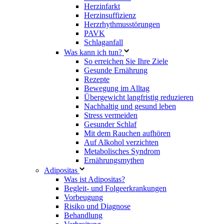
Herzinfarkt
Herzinsuffizienz
Herzrhythmusstörungen
PAVK
Schlaganfall
Was kann ich tun?
So erreichen Sie Ihre Ziele
Gesunde Ernährung
Rezepte
Bewegung im Alltag
Übergewicht langfristig reduzieren
Nachhaltig und gesund leben
Stress vermeiden
Gesunder Schlaf
Mit dem Rauchen aufhören
Auf Alkohol verzichten
Metabolisches Syndrom
Ernährungsmythen
Adipositas
Was ist Adipositas?
Begleit- und Folgeerkrankungen
Vorbeugung
Risiko und Diagnose
Behandlung