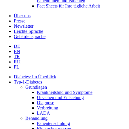
Patientinnen und Patienten
Fact Sheets für Ihre tägliche Arbeit
Über uns
Presse
Newsletter
Leichte Sprache
Gebärdensprache
DE
EN
TR
RU
PL
Diabetes: Im Überblick
Typ-1-Diabetes
Grundlagen
Krankheitsbild und Symptome
Ursachen und Entstehung
Diagnose
Verbreitung
LADA
Behandlung
Patientenschulung
Blutzucker messen