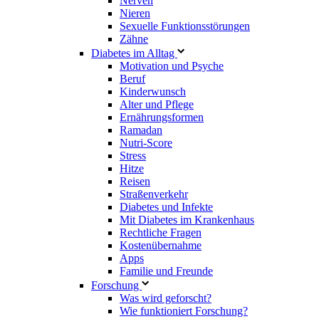
Nerven
Nieren
Sexuelle Funktionsstörungen
Zähne
Diabetes im Alltag
Motivation und Psyche
Beruf
Kinderwunsch
Alter und Pflege
Ernährungsformen
Ramadan
Nutri-Score
Stress
Hitze
Reisen
Straßenverkehr
Diabetes und Infekte
Mit Diabetes im Krankenhaus
Rechtliche Fragen
Kostenübernahme
Apps
Familie und Freunde
Forschung
Was wird geforscht?
Wie funktioniert Forschung?