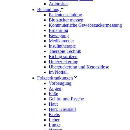
Adipositas
Behandlung
Patientenschulung
Blutzucker messen
Kontinuierliche Gewebezuckermessung
Ernährung
Bewegung
Medikamente
Insulintherapie
Therapie-Technik
Richtig spritzen
Unterzuckerung
Überzuckerung und Ketoazidose
Im Notfall
Folgeerkrankungen
Vorbeugung
Augen
Füße
Gehirn und Psyche
Haut
Herz-Kreislauf
Krebs
Leber
Lunge