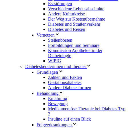
Essstörungen
Verschiedene Lebensabschnitte
Andere Kulturkreise
Der Weg zur Kostenübernahme
Diabetes und Straßenverkehr
Diabetes und Reisen
Vernetzen
Stellenbörsen
Fortbildungen und Seminare
Kommission Apotheker in der
Diabetologie
WIPIG
Diabetesberaterinnen und -berater
Grundlagen
Zahlen und Fakten
Gestationsdiabetes
Andere Diabetesformen
Behandlung
Ernährung
Bewegung
Medikamentöse Therapie bei Diabetes Typ
2
Insuline auf einen Blick
Folgeerkrankungen