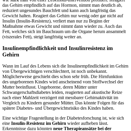
das Gehirn empfindlich auf das Hormon, nimmt man deutlich ab,
reduziert ungesundes Bauchfett und kann auch langfristig das
Gewicht halten. Reagiert das Gehirn nur wenig oder gar nicht auf
Insulin (Insulin-Resistenz), verliert man nur zu Beginn der
Maßnahme etwas Gewicht und nimmt dann wieder zu. Auch das
Fett, welches sich im Bauchraum um die Organe herum ansammelt
(viszerales Fett), steigt langfristig weiter an.
Insulinempfindlichkeit und Insulinresistenz im
Gehirn
Wann im Lauf des Lebens sich die Insulinempfindlichkeit im Gehirn
von Übergewichtigen verschlechtert, ist noch unbekannt.
Möglicherweise geschieht dies schon sehr früh. Die Hirnfunktion
des ungeborenen Kindes wird anscheinend vom Stoffwechsel der
Mutter beeinflusst. Ungeborene, deren Mütter unter
Schwangerschaftsdiabetes leiden, reagierten auf akustische Reize
nach einer Mahlzeit verzögert mit messbarer Gehirnaktivität im
Vergleich zu Kindern gesunder Mütter. Das könnte Folgen für das
spätere Diabetes- und Übergewichtsrisiko des Kindes haben.
Eine wichtige Fragestellung in der Diabetesforschung ist, wie sich
eine
Insulin-Resistenz im Gehirn
wieder aufheben lässt.
Erkenntnisse dazu könnten
neue Therapieansätze bei der