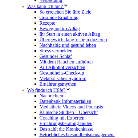
Verbreitung
Was kann ich tun?
So erreichen Sie Ihre Ziele
Gesunde Ernährung
Rezepte
Bewegung im Alltag
Ihr Start in einen aktiven Alltag
Übergewicht langfristig reduzieren
Nachhaltig und gesund leben
Stress vermeiden
Gesunder Schlaf
Mit dem Rauchen aufhören
Auf Alkohol verzichten
Gesundheits-Check-up
Metabolisches Syndrom
Ernährungsmythen
Wo finde ich Hilfe?
Nachrichten
Datenbank Infomaterialien
Mediathek: Videos und Podcasts
Klinische Studien – Übersicht
Coaching mit Experten
Ernährungsberatung finden
Das zahlt die Krankenkasse
Betriebliches Gesundheitsmanagement