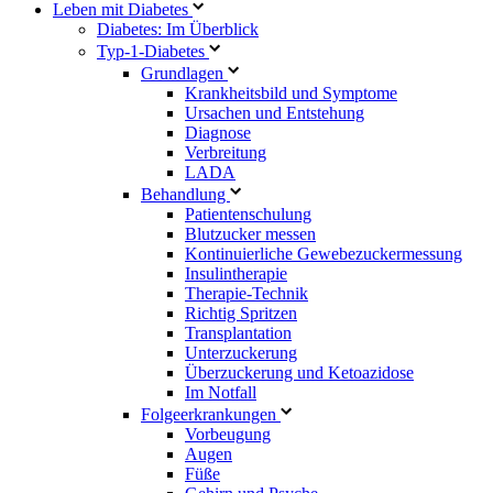
Leben mit Diabetes
Diabetes: Im Überblick
Typ-1-Diabetes
Grundlagen
Krankheitsbild und Symptome
Ursachen und Entstehung
Diagnose
Verbreitung
LADA
Behandlung
Patientenschulung
Blutzucker messen
Kontinuierliche Gewebezuckermessung
Insulintherapie
Therapie-Technik
Richtig Spritzen
Transplantation
Unterzuckerung
Überzuckerung und Ketoazidose
Im Notfall
Folgeerkrankungen
Vorbeugung
Augen
Füße