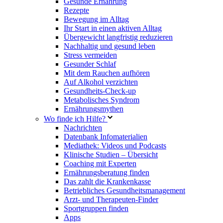
Gesunde Ernährung
Rezepte
Bewegung im Alltag
Ihr Start in einen aktiven Alltag
Übergewicht langfristig reduzieren
Nachhaltig und gesund leben
Stress vermeiden
Gesunder Schlaf
Mit dem Rauchen aufhören
Auf Alkohol verzichten
Gesundheits-Check-up
Metabolisches Syndrom
Ernährungsmythen
Wo finde ich Hilfe?
Nachrichten
Datenbank Infomaterialien
Mediathek: Videos und Podcasts
Klinische Studien – Übersicht
Coaching mit Experten
Ernährungsberatung finden
Das zahlt die Krankenkasse
Betriebliches Gesundheitsmanagement
Arzt- und Therapeuten-Finder
Sportgruppen finden
Apps