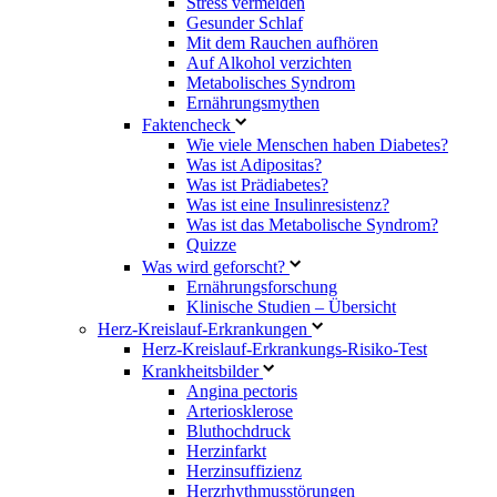
Stress vermeiden
Gesunder Schlaf
Mit dem Rauchen aufhören
Auf Alkohol verzichten
Metabolisches Syndrom
Ernährungsmythen
Faktencheck
Wie viele Menschen haben Diabetes?
Was ist Adipositas?
Was ist Prädiabetes?
Was ist eine Insulinresistenz?
Was ist das Metabolische Syndrom?
Quizze
Was wird geforscht?
Ernährungsforschung
Klinische Studien – Übersicht
Herz-Kreislauf-Erkrankungen
Herz-Kreislauf-Erkrankungs-Risiko-Test
Krankheitsbilder
Angina pectoris
Arteriosklerose
Bluthochdruck
Herzinfarkt
Herzinsuffizienz
Herzrhythmusstörungen