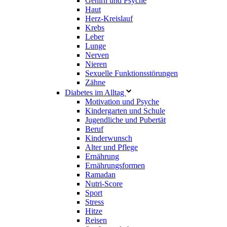
Gehirn und Psyche
Haut
Herz-Kreislauf
Krebs
Leber
Lunge
Nerven
Nieren
Sexuelle Funktionsstörungen
Zähne
Diabetes im Alltag
Motivation und Psyche
Kindergarten und Schule
Jugendliche und Pubertät
Beruf
Kinderwunsch
Alter und Pflege
Ernährung
Ernährungsformen
Ramadan
Nutri-Score
Sport
Stress
Hitze
Reisen