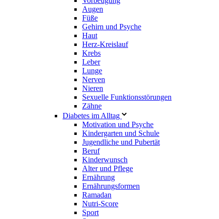
Vorbeugung
Augen
Füße
Gehirn und Psyche
Haut
Herz-Kreislauf
Krebs
Leber
Lunge
Nerven
Nieren
Sexuelle Funktionsstörungen
Zähne
Diabetes im Alltag
Motivation und Psyche
Kindergarten und Schule
Jugendliche und Pubertät
Beruf
Kinderwunsch
Alter und Pflege
Ernährung
Ernährungsformen
Ramadan
Nutri-Score
Sport