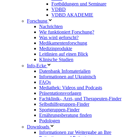
Fortbildungen und Seminare
VDBD
VDBD AKADEMIE
Forschung
Nachrichten
Wie funktioniert Forschung?
Was wird geforscht?
Medikamentenforschung
Medizinprodukte
Leitlinien auf einen Blick
Klinische Studien
Info-Ecke
Datenbank Infomaterialien
Informationen auf Ukrainisch
FAQs
Mediathek: Videos und Podcasts
Präsentationsvorlagen
Fachklinik-, Arzt- und Therapeuten-Finder
Selbsthilfegruppen-Finder
Sportgruppen-Finder
Ernährungsberatung finden
Podologen
Downloads
Informationen zur Weitergabe an Ihre