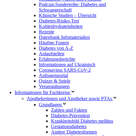
Podcast-Sonderreihe: Diabetes und
Schwangerschaft
Klinische Studien – Übersicht
Diabetes-Risiko-Test
Kohlenhydrateinheiten
Rezepte
Datenbank Infomaterialien
Häufige Fragen
Diabetes von A-Z
Anlaufstellen
Erfahrungsberichte
Informationen auf Ukrainisch
Coronavirus SARS-CoV-2
Anfragenportal
Quizze & Spiele
Veranstaltungen
Informationen für Fachkreise
Apothekerinnen und Apotheker sowie PTAs
Grundlagen
Zahlen und Fakten
Diabetes-Prävention
Krankheitsbild Diabetes mellitus
Gestationsdiabetes
Andere Diabetesformen