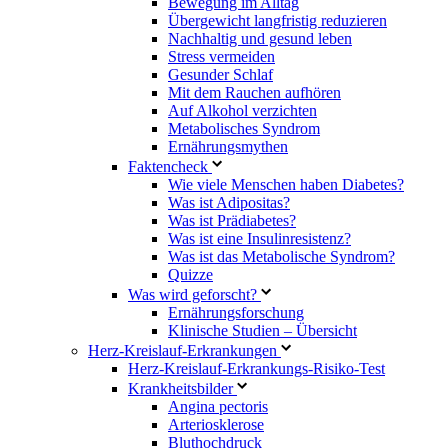
Bewegung im Alltag
Übergewicht langfristig reduzieren
Nachhaltig und gesund leben
Stress vermeiden
Gesunder Schlaf
Mit dem Rauchen aufhören
Auf Alkohol verzichten
Metabolisches Syndrom
Ernährungsmythen
Faktencheck
Wie viele Menschen haben Diabetes?
Was ist Adipositas?
Was ist Prädiabetes?
Was ist eine Insulinresistenz?
Was ist das Metabolische Syndrom?
Quizze
Was wird geforscht?
Ernährungsforschung
Klinische Studien – Übersicht
Herz-Kreislauf-Erkrankungen
Herz-Kreislauf-Erkrankungs-Risiko-Test
Krankheitsbilder
Angina pectoris
Arteriosklerose
Bluthochdruck