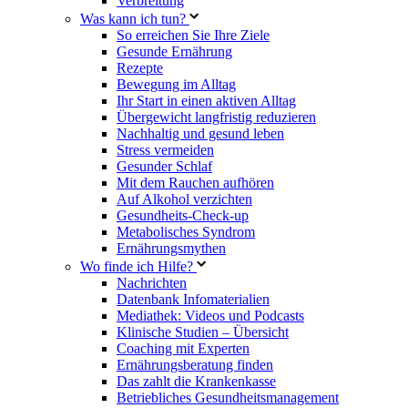
Verbreitung
Was kann ich tun?
So erreichen Sie Ihre Ziele
Gesunde Ernährung
Rezepte
Bewegung im Alltag
Ihr Start in einen aktiven Alltag
Übergewicht langfristig reduzieren
Nachhaltig und gesund leben
Stress vermeiden
Gesunder Schlaf
Mit dem Rauchen aufhören
Auf Alkohol verzichten
Gesundheits-Check-up
Metabolisches Syndrom
Ernährungsmythen
Wo finde ich Hilfe?
Nachrichten
Datenbank Infomaterialien
Mediathek: Videos und Podcasts
Klinische Studien – Übersicht
Coaching mit Experten
Ernährungsberatung finden
Das zahlt die Krankenkasse
Betriebliches Gesundheitsmanagement