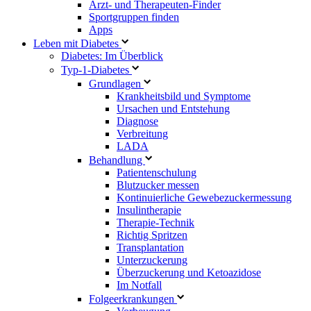
Arzt- und Therapeuten-Finder
Sportgruppen finden
Apps
Leben mit Diabetes
Diabetes: Im Überblick
Typ-1-Diabetes
Grundlagen
Krankheitsbild und Symptome
Ursachen und Entstehung
Diagnose
Verbreitung
LADA
Behandlung
Patientenschulung
Blutzucker messen
Kontinuierliche Gewebezuckermessung
Insulintherapie
Therapie-Technik
Richtig Spritzen
Transplantation
Unterzuckerung
Überzuckerung und Ketoazidose
Im Notfall
Folgeerkrankungen