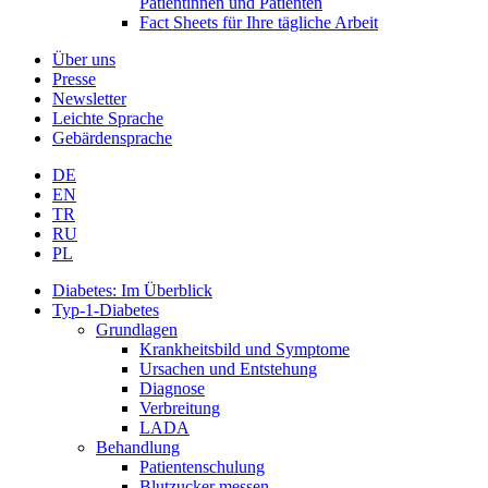
Patientinnen und Patienten
Fact Sheets für Ihre tägliche Arbeit
Über uns
Presse
Newsletter
Leichte Sprache
Gebärdensprache
DE
EN
TR
RU
PL
Diabetes: Im Überblick
Typ-1-Diabetes
Grundlagen
Krankheitsbild und Symptome
Ursachen und Entstehung
Diagnose
Verbreitung
LADA
Behandlung
Patientenschulung
Blutzucker messen