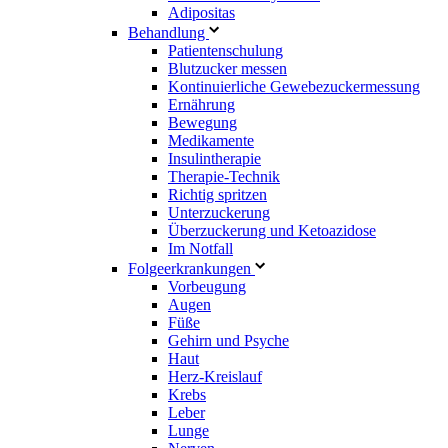
Adipositas
Behandlung
Patientenschulung
Blutzucker messen
Kontinuierliche Gewebezuckermessung
Ernährung
Bewegung
Medikamente
Insulintherapie
Therapie-Technik
Richtig spritzen
Unterzuckerung
Überzuckerung und Ketoazidose
Im Notfall
Folgeerkrankungen
Vorbeugung
Augen
Füße
Gehirn und Psyche
Haut
Herz-Kreislauf
Krebs
Leber
Lunge