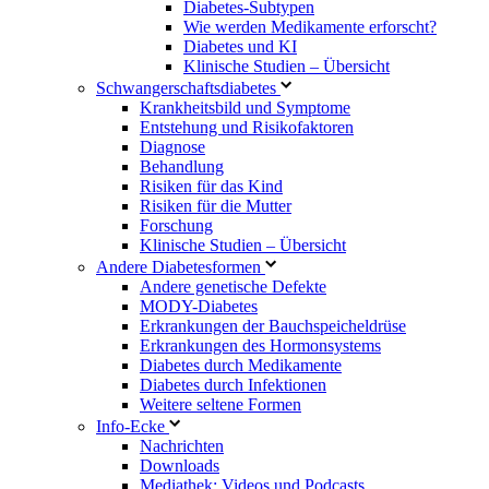
Diabetes-Subtypen
Wie werden Medikamente erforscht?
Diabetes und KI
Klinische Studien – Übersicht
Schwangerschaftsdiabetes
Krankheitsbild und Symptome
Entstehung und Risikofaktoren
Diagnose
Behandlung
Risiken für das Kind
Risiken für die Mutter
Forschung
Klinische Studien – Übersicht
Andere Diabetesformen
Andere genetische Defekte
MODY-Diabetes
Erkrankungen der Bauchspeicheldrüse
Erkrankungen des Hormonsystems
Diabetes durch Medikamente
Diabetes durch Infektionen
Weitere seltene Formen
Info-Ecke
Nachrichten
Downloads
Mediathek: Videos und Podcasts