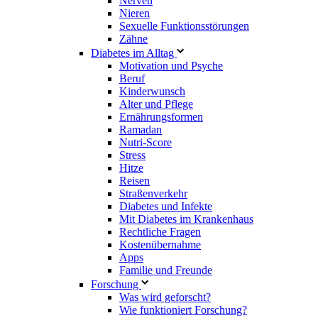
Nerven
Nieren
Sexuelle Funktionsstörungen
Zähne
Diabetes im Alltag
Motivation und Psyche
Beruf
Kinderwunsch
Alter und Pflege
Ernährungsformen
Ramadan
Nutri-Score
Stress
Hitze
Reisen
Straßenverkehr
Diabetes und Infekte
Mit Diabetes im Krankenhaus
Rechtliche Fragen
Kostenübernahme
Apps
Familie und Freunde
Forschung
Was wird geforscht?
Wie funktioniert Forschung?