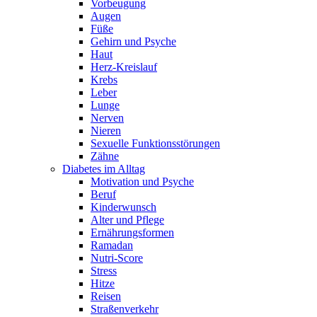
Vorbeugung
Augen
Füße
Gehirn und Psyche
Haut
Herz-Kreislauf
Krebs
Leber
Lunge
Nerven
Nieren
Sexuelle Funktionsstörungen
Zähne
Diabetes im Alltag
Motivation und Psyche
Beruf
Kinderwunsch
Alter und Pflege
Ernährungsformen
Ramadan
Nutri-Score
Stress
Hitze
Reisen
Straßenverkehr