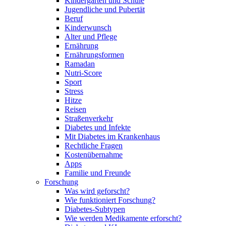
Kindergarten und Schule
Jugendliche und Pubertät
Beruf
Kinderwunsch
Alter und Pflege
Ernährung
Ernährungsformen
Ramadan
Nutri-Score
Sport
Stress
Hitze
Reisen
Straßenverkehr
Diabetes und Infekte
Mit Diabetes im Krankenhaus
Rechtliche Fragen
Kostenübernahme
Apps
Familie und Freunde
Forschung
Was wird geforscht?
Wie funktioniert Forschung?
Diabetes-Subtypen
Wie werden Medikamente erforscht?