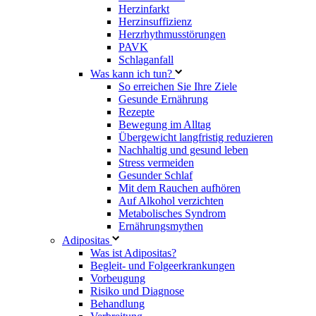
Herzinfarkt
Herzinsuffizienz
Herzrhythmusstörungen
PAVK
Schlaganfall
Was kann ich tun?
So erreichen Sie Ihre Ziele
Gesunde Ernährung
Rezepte
Bewegung im Alltag
Übergewicht langfristig reduzieren
Nachhaltig und gesund leben
Stress vermeiden
Gesunder Schlaf
Mit dem Rauchen aufhören
Auf Alkohol verzichten
Metabolisches Syndrom
Ernährungsmythen
Adipositas
Was ist Adipositas?
Begleit- und Folgeerkrankungen
Vorbeugung
Risiko und Diagnose
Behandlung