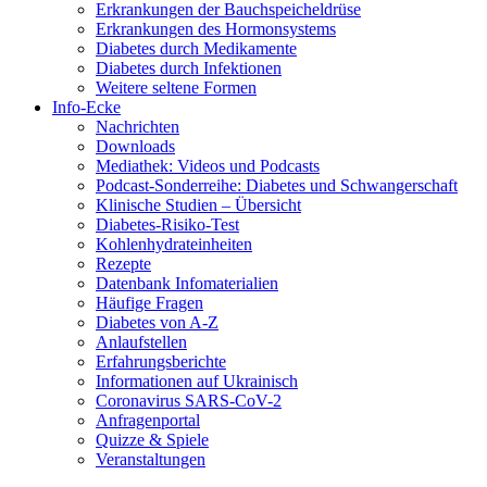
Erkrankungen der Bauchspeicheldrüse
Erkrankungen des Hormonsystems
Diabetes durch Medikamente
Diabetes durch Infektionen
Weitere seltene Formen
Info-Ecke
Nachrichten
Downloads
Mediathek: Videos und Podcasts
Podcast-Sonderreihe: Diabetes und Schwangerschaft
Klinische Studien – Übersicht
Diabetes-Risiko-Test
Kohlenhydrateinheiten
Rezepte
Datenbank Infomaterialien
Häufige Fragen
Diabetes von A-Z
Anlaufstellen
Erfahrungsberichte
Informationen auf Ukrainisch
Coronavirus SARS-CoV-2
Anfragenportal
Quizze & Spiele
Veranstaltungen