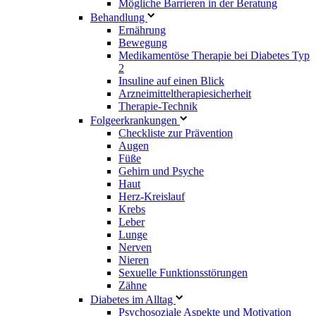
Mögliche Barrieren in der Beratung
Behandlung
Ernährung
Bewegung
Medikamentöse Therapie bei Diabetes Typ
2
Insuline auf einen Blick
Arzneimitteltherapie­sicherheit
Therapie-Technik
Fol­ge­er­kran­kun­gen
Checkliste zur Prävention
Augen
Füße
Gehirn und Psyche
Haut
Herz-Kreislauf
Krebs
Leber
Lunge
Nerven
Nieren
Sexuelle Funktionsstörungen
Zähne
Diabetes im Alltag
Psychosoziale Aspekte und Motivation