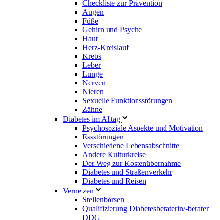
Checkliste zur Prävention
Augen
Füße
Gehirn und Psyche
Haut
Herz-Kreislauf
Krebs
Leber
Lunge
Nerven
Nieren
Sexuelle Funktionsstörungen
Zähne
Diabetes im Alltag
Psychosoziale Aspekte und Motivation
Essstörungen
Verschiedene Lebensabschnitte
Andere Kulturkreise
Der Weg zur Kostenübernahme
Diabetes und Straßenverkehr
Diabetes und Reisen
Vernetzen
Stellenbörsen
Qualifizierung Diabetesberaterin/­-berater
DDG