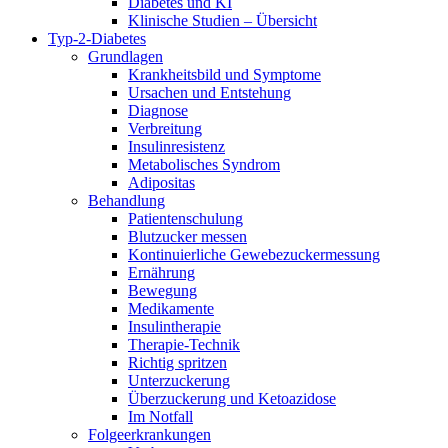
Diabetes und KI
Klinische Studien – Übersicht
Typ-2-Diabetes
Grundlagen
Krankheitsbild und Symptome
Ursachen und Entstehung
Diagnose
Verbreitung
Insulinresistenz
Metabolisches Syndrom
Adipositas
Behandlung
Patientenschulung
Blutzucker messen
Kontinuierliche Gewebezuckermessung
Ernährung
Bewegung
Medikamente
Insulintherapie
Therapie-Technik
Richtig spritzen
Unterzuckerung
Überzuckerung und Ketoazidose
Im Notfall
Folgeerkrankungen