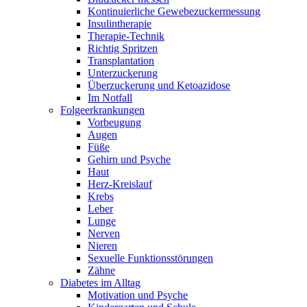
Kontinuierliche Gewebezuckermessung
Insulintherapie
Therapie-Technik
Richtig Spritzen
Transplantation
Unterzuckerung
Überzuckerung und Ketoazidose
Im Notfall
Folgeerkrankungen
Vorbeugung
Augen
Füße
Gehirn und Psyche
Haut
Herz-Kreislauf
Krebs
Leber
Lunge
Nerven
Nieren
Sexuelle Funktionsstörungen
Zähne
Diabetes im Alltag
Motivation und Psyche