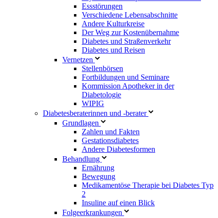
Essstörungen
Verschiedene Lebensabschnitte
Andere Kulturkreise
Der Weg zur Kostenübernahme
Diabetes und Straßenverkehr
Diabetes und Reisen
Vernetzen
Stellenbörsen
Fortbildungen und Seminare
Kommission Apotheker in der
Diabetologie
WIPIG
Diabetesberaterinnen und -berater
Grundlagen
Zahlen und Fakten
Gestationsdiabetes
Andere Diabetesformen
Behandlung
Ernährung
Bewegung
Medikamentöse Therapie bei Diabetes Typ
2
Insuline auf einen Blick
Folgeerkrankungen