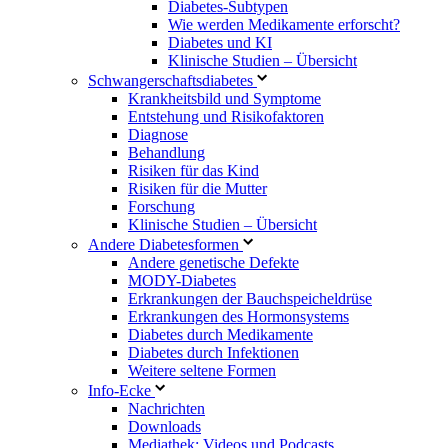
Diabetes-Subtypen
Wie werden Medikamente erforscht?
Diabetes und KI
Klinische Studien – Übersicht
Schwangerschaftsdiabetes
Krankheitsbild und Symptome
Entstehung und Risikofaktoren
Diagnose
Behandlung
Risiken für das Kind
Risiken für die Mutter
Forschung
Klinische Studien – Übersicht
Andere Diabetesformen
Andere genetische Defekte
MODY-Diabetes
Erkrankungen der Bauchspeicheldrüse
Erkrankungen des Hormonsystems
Diabetes durch Medikamente
Diabetes durch Infektionen
Weitere seltene Formen
Info-Ecke
Nachrichten
Downloads
Mediathek: Videos und Podcasts