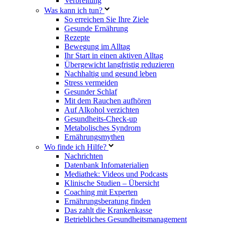
Verbreitung
Was kann ich tun?
So erreichen Sie Ihre Ziele
Gesunde Ernährung
Rezepte
Bewegung im Alltag
Ihr Start in einen aktiven Alltag
Übergewicht langfristig reduzieren
Nachhaltig und gesund leben
Stress vermeiden
Gesunder Schlaf
Mit dem Rauchen aufhören
Auf Alkohol verzichten
Gesundheits-Check-up
Metabolisches Syndrom
Ernährungsmythen
Wo finde ich Hilfe?
Nachrichten
Datenbank Infomaterialien
Mediathek: Videos und Podcasts
Klinische Studien – Übersicht
Coaching mit Experten
Ernährungsberatung finden
Das zahlt die Krankenkasse
Betriebliches Gesundheitsmanagement