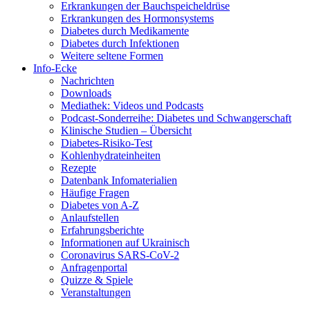
Erkrankungen der Bauchspeicheldrüse
Erkrankungen des Hormonsystems
Diabetes durch Medikamente
Diabetes durch Infektionen
Weitere seltene Formen
Info-Ecke
Nachrichten
Downloads
Mediathek: Videos und Podcasts
Podcast-Sonderreihe: Diabetes und Schwangerschaft
Klinische Studien – Übersicht
Diabetes-Risiko-Test
Kohlenhydrateinheiten
Rezepte
Datenbank Infomaterialien
Häufige Fragen
Diabetes von A-Z
Anlaufstellen
Erfahrungsberichte
Informationen auf Ukrainisch
Coronavirus SARS-CoV-2
Anfragenportal
Quizze & Spiele
Veranstaltungen