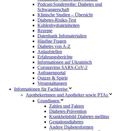
Podcast-Sonderreihe: Diabetes und
Schwangerschaft
Klinische Studien – Übersicht
Diabetes-Risiko-Test
Kohlenhydrateinheiten
Rezepte
Datenbank Infomaterialien
Häufige Fragen
Diabetes von A-Z
Anlaufstellen
Erfahrungsberichte
Informationen auf Ukrainisch
Coronavirus SARS-CoV-2
Anfragenportal
Quizze & Spiele
Veranstaltungen
Informationen für Fachkreise
Apothekerinnen und Apotheker sowie PTAs
Grundlagen
Zahlen und Fakten
Diabetes-Prävention
Krankheitsbild Diabetes mellitus
Gestationsdiabetes
Andere Diabetesformen