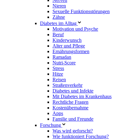
Nerven
Nieren
Sexuelle Funktionsstörungen
Zähne
Diabetes im Alltag
Motivation und Psyche
Beruf
Kinderwunsch
Alter und Pflege
Ernährungsformen
Ramadan
Nutri-Score
Stress
Hitze
Reisen
Straßenverkehr
Diabetes und Infekte
Mit Diabetes im Krankenhaus
Rechtliche Fragen
Kostenübernahme
Apps
Familie und Freunde
Forschung
Was wird geforscht?
Wie funktioniert Forschung?