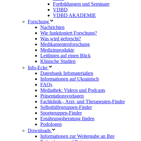
Fortbildungen und Seminare
VDBD
VDBD AKADEMIE
Forschung
Nachrichten
Wie funktioniert Forschung?
Was wird geforscht?
Medikamentenforschung
Medizinprodukte
Leitlinien auf einen Blick
Klinische Studien
Info-Ecke
Datenbank Infomaterialien
Informationen auf Ukrainisch
FAQs
Mediathek: Videos und Podcasts
Präsentationsvorlagen
Fachklinik-, Arzt- und Therapeuten-Finder
Selbsthilfegruppen-Finder
Sportgruppen-Finder
Ernährungsberatung finden
Podologen
Downloads
Informationen zur Weitergabe an Ihre