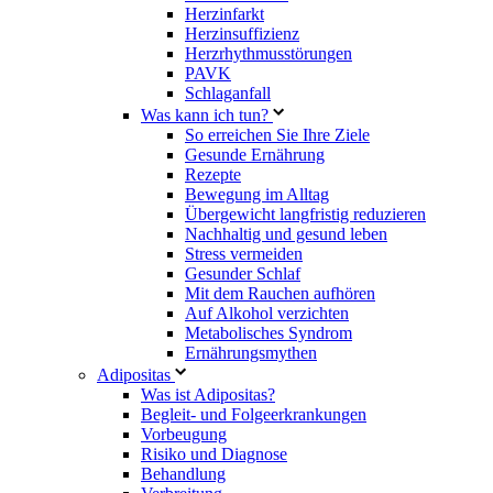
Herzinfarkt
Herzinsuffizienz
Herzrhythmusstörungen
PAVK
Schlaganfall
Was kann ich tun?
So erreichen Sie Ihre Ziele
Gesunde Ernährung
Rezepte
Bewegung im Alltag
Übergewicht langfristig reduzieren
Nachhaltig und gesund leben
Stress vermeiden
Gesunder Schlaf
Mit dem Rauchen aufhören
Auf Alkohol verzichten
Metabolisches Syndrom
Ernährungsmythen
Adipositas
Was ist Adipositas?
Begleit- und Folgeerkrankungen
Vorbeugung
Risiko und Diagnose
Behandlung