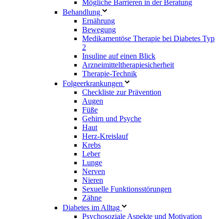
Mögliche Barrieren in der Beratung
Behandlung
Ernährung
Bewegung
Medikamentöse Therapie bei Diabetes Typ
2
Insuline auf einen Blick
Arzneimitteltherapie­sicherheit
Therapie-Technik
Fol­ge­er­kran­kun­gen
Checkliste zur Prävention
Augen
Füße
Gehirn und Psyche
Haut
Herz-Kreislauf
Krebs
Leber
Lunge
Nerven
Nieren
Sexuelle Funktionsstörungen
Zähne
Diabetes im Alltag
Psychosoziale Aspekte und Motivation