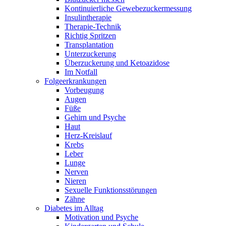
Kontinuierliche Gewebezuckermessung
Insulintherapie
Therapie-Technik
Richtig Spritzen
Transplantation
Unterzuckerung
Überzuckerung und Ketoazidose
Im Notfall
Folgeerkrankungen
Vorbeugung
Augen
Füße
Gehirn und Psyche
Haut
Herz-Kreislauf
Krebs
Leber
Lunge
Nerven
Nieren
Sexuelle Funktionsstörungen
Zähne
Diabetes im Alltag
Motivation und Psyche