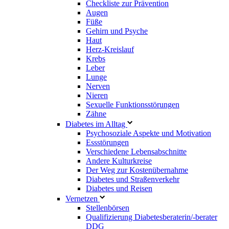
Checkliste zur Prävention
Augen
Füße
Gehirn und Psyche
Haut
Herz-Kreislauf
Krebs
Leber
Lunge
Nerven
Nieren
Sexuelle Funktionsstörungen
Zähne
Diabetes im Alltag
Psychosoziale Aspekte und Motivation
Essstörungen
Verschiedene Lebensabschnitte
Andere Kulturkreise
Der Weg zur Kostenübernahme
Diabetes und Straßenverkehr
Diabetes und Reisen
Vernetzen
Stellenbörsen
Qualifizierung Diabetesberaterin/­-berater
DDG