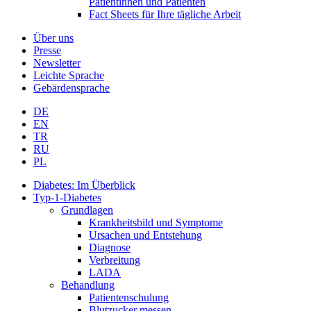
Patientinnen und Patienten
Fact Sheets für Ihre tägliche Arbeit
Über uns
Presse
Newsletter
Leichte Sprache
Gebärdensprache
DE
EN
TR
RU
PL
Diabetes: Im Überblick
Typ-1-Diabetes
Grundlagen
Krankheitsbild und Symptome
Ursachen und Entstehung
Diagnose
Verbreitung
LADA
Behandlung
Patientenschulung
Blutzucker messen