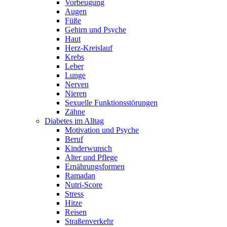
Vorbeugung
Augen
Füße
Gehirn und Psyche
Haut
Herz-Kreislauf
Krebs
Leber
Lunge
Nerven
Nieren
Sexuelle Funktionsstörungen
Zähne
Diabetes im Alltag
Motivation und Psyche
Beruf
Kinderwunsch
Alter und Pflege
Ernährungsformen
Ramadan
Nutri-Score
Stress
Hitze
Reisen
Straßenverkehr