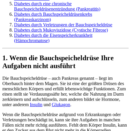
Diabetes durch eine chronische
Bauchspeicheldrüsenentzündung (Pankreatitis)
Diabetes durch Bauchspeicheldrüsenkrebs
(Pankreaskarzinom)
Diabetes durch Verletzungen der Bauchspeicheldrüse
Diabetes durch Mukoviszidose (Cystische Fibrose)
Diabetes durch die Eisenspeicherkrankheit
(Hämochromatose)
1. Wenn die Bauchspeicheldrüse Ihre
Aufgaben nicht ausführt
Die Bauchspeicheldrüse – auch Pankreas genannt – liegt im
Oberbauch hinter dem Magen. Sie ist eine der größten Drüsen des
menschlichen Körpers und erfüllt lebenswichtige Funktionen. Zum
einen stellt sie Verdauungssäfte her, welche die Nahrung im Darm
zerkleinern und aufschlüsseln, zum anderen bildet sie Hormone,
unter anderem
Insulin
und
Glukagon
.
Wenn die Bauchspeicheldrüse aufgrund von Erkrankungen oder
Verletzungen beschädigt ist, kann sie ihre Aufgaben in manchen
Fällen nicht mehr richtig ausführen. Fehlt dem Körper Insulin, kann
er den Zucker aus dem Blut nicht mehr in die Körperzellen