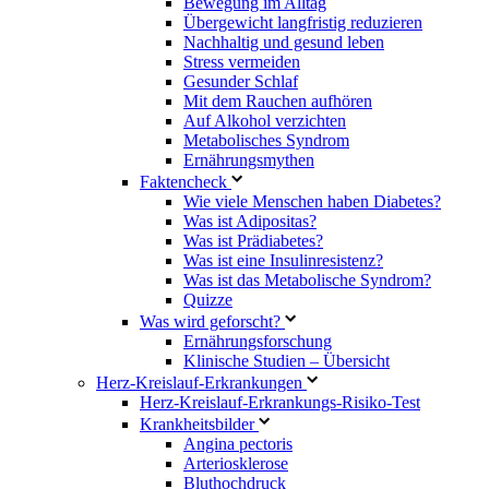
Bewegung im Alltag
Übergewicht langfristig reduzieren
Nachhaltig und gesund leben
Stress vermeiden
Gesunder Schlaf
Mit dem Rauchen aufhören
Auf Alkohol verzichten
Metabolisches Syndrom
Ernährungsmythen
Faktencheck
Wie viele Menschen haben Diabetes?
Was ist Adipositas?
Was ist Prädiabetes?
Was ist eine Insulinresistenz?
Was ist das Metabolische Syndrom?
Quizze
Was wird geforscht?
Ernährungsforschung
Klinische Studien – Übersicht
Herz-Kreislauf-Erkrankungen
Herz-Kreislauf-Erkrankungs-Risiko-Test
Krankheitsbilder
Angina pectoris
Arteriosklerose
Bluthochdruck