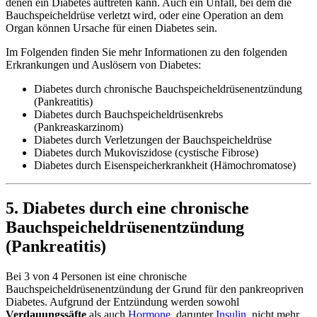
denen ein Diabetes auftreten kann. Auch ein Unfall, bei dem die
Bauchspeicheldrüse verletzt wird, oder eine Operation an dem
Organ können Ursache für einen Diabetes sein.
Im Folgenden finden Sie mehr Informationen zu den folgenden
Erkrankungen und Auslösern von Diabetes:
Diabetes durch chronische Bauchspeicheldrüsenentzündung
(Pankreatitis)
Diabetes durch Bauchspeicheldrüsenkrebs
(Pankreaskarzinom)
Diabetes durch Verletzungen der Bauchspeicheldrüse
Diabetes durch Mukoviszidose (cystische Fibrose)
Diabetes durch Eisenspeicherkrankheit (Hämochromatose)
5. Diabetes durch eine chronische
Bauchspeicheldrüsenentzündung
(Pankreatitis)
Bei 3 von 4 Personen ist eine chronische
Bauchspeicheldrüsenentzündung der Grund für den pankreopriven
Diabetes. Aufgrund der Entzündung werden sowohl
Verdauungssäfte
als auch
Hormone
, darunter
Insulin
, nicht mehr