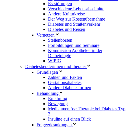
Essstörungen
Verschiedene Lebensabschnitte
Andere Kulturkreise
Der Weg zur Kostenübernahme
Diabetes und Straßenverkehr
Diabetes und Reisen
Vernetzen
Stellenbörsen
Fortbildungen und Seminare
Kommission Apotheker in der
Diabetologie
WIPIG
Diabetesberaterinnen und -berater
Grundlagen
Zahlen und Fakten
Gestationsdiabetes
Andere Diabetesformen
Behandlung
Ernährung
Bewegung
Medikamentöse Therapie bei Diabetes Typ
2
Insuline auf einen Blick
Folgeerkrankungen