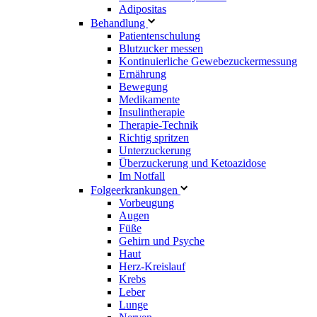
Adipositas
Behandlung
Patientenschulung
Blutzucker messen
Kontinuierliche Gewebezuckermessung
Ernährung
Bewegung
Medikamente
Insulintherapie
Therapie-Technik
Richtig spritzen
Unterzuckerung
Überzuckerung und Ketoazidose
Im Notfall
Folgeerkrankungen
Vorbeugung
Augen
Füße
Gehirn und Psyche
Haut
Herz-Kreislauf
Krebs
Leber
Lunge