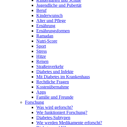
Kindergarten und Schule
Jugendliche und Pubertät
Beruf
Kinderwunsch
Alter und Pflege
Ernährung
Ernährungsformen
Ramadan
Nutri-Score
Sport
Stress
Hitze
Reisen
Straßenverkehr
Diabetes und Infekte
Mit Diabetes im Krankenhaus
Rechtliche Fragen
Kostenübernahme
Apps
Familie und Freunde
Forschung
Was wird geforscht?
Wie funktioniert Forschung?
Diabetes-Subtypen
Wie werden Medikamente erforscht?