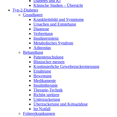
Diabetes und KI
Klinische Studien – Übersicht
Typ-2-Diabetes
Grundlagen
Krankheitsbild und Symptome
Ursachen und Entstehung
Diagnose
Verbreitung
Insulinresistenz
Metabolisches Syndrom
Adipositas
Behandlung
Patientenschulung
Blutzucker messen
Kontinuierliche Gewebezuckermessung
Ernährung
Bewegung
Medikamente
Insulintherapie
Therapie-Technik
Richtig spritzen
Unterzuckerung
Überzuckerung und Ketoazidose
Im Notfall
Folgeerkrankungen