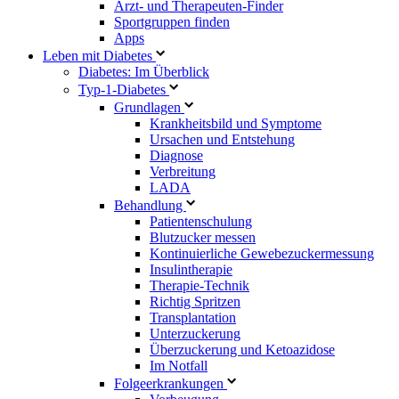
Arzt- und Therapeuten-Finder
Sportgruppen finden
Apps
Leben mit Diabetes
Diabetes: Im Überblick
Typ-1-Diabetes
Grundlagen
Krankheitsbild und Symptome
Ursachen und Entstehung
Diagnose
Verbreitung
LADA
Behandlung
Patientenschulung
Blutzucker messen
Kontinuierliche Gewebezuckermessung
Insulintherapie
Therapie-Technik
Richtig Spritzen
Transplantation
Unterzuckerung
Überzuckerung und Ketoazidose
Im Notfall
Folgeerkrankungen