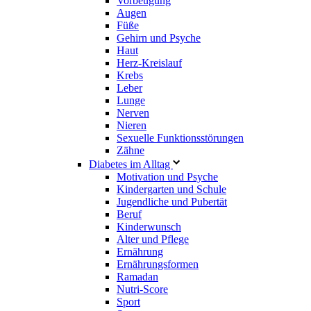
Vorbeugung
Augen
Füße
Gehirn und Psyche
Haut
Herz-Kreislauf
Krebs
Leber
Lunge
Nerven
Nieren
Sexuelle Funktionsstörungen
Zähne
Diabetes im Alltag
Motivation und Psyche
Kindergarten und Schule
Jugendliche und Pubertät
Beruf
Kinderwunsch
Alter und Pflege
Ernährung
Ernährungsformen
Ramadan
Nutri-Score
Sport