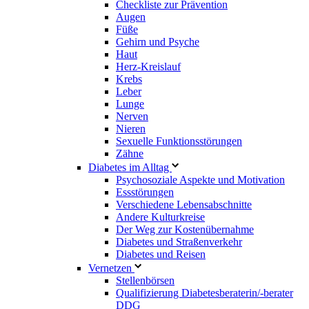
Checkliste zur Prävention
Augen
Füße
Gehirn und Psyche
Haut
Herz-Kreislauf
Krebs
Leber
Lunge
Nerven
Nieren
Sexuelle Funktionsstörungen
Zähne
Diabetes im Alltag
Psychosoziale Aspekte und Motivation
Essstörungen
Verschiedene Lebensabschnitte
Andere Kulturkreise
Der Weg zur Kostenübernahme
Diabetes und Straßenverkehr
Diabetes und Reisen
Vernetzen
Stellenbörsen
Qualifizierung Diabetesberaterin/­-berater
DDG