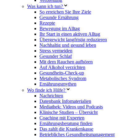
Verbreitung
Was kann ich tun?
So erreichen Sie Ihre Ziele
Gesunde Ernährung
Rezepte
Bewegung im Alltag
Ihr Start in einen aktiven Alltag
Übergewicht langfristig reduzieren
Nachhaltig und gesund leben
Stress vermeiden
Gesunder Schlaf
Mit dem Rauchen aufhören
Auf Alkohol verzichten
Gesundheits-Check-up
Metabolisches Syndrom
Ernährungsmythen
Wo finde ich Hilfe?
Nachrichten
Datenbank Infomaterialien
Mediathek: Videos und Podcasts
Klinische Studien – Übersicht
Coaching mit Experten
Ernährungsberatung finden
Das zahlt die Krankenkasse
Betriebliches Gesundheitsmanagement