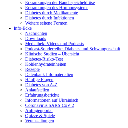
Erkrankungen der Bauchspeicheldrüse
Erkrankungen des Hormonsystems
Diabetes durch Medikamente
Diabetes durch Infektionen
Weitere seltene Formen
Info-Ecke
Nachrichten
Downloads
Mediathek: Videos und Podcasts
Podcast-Sonderreihe: Diabetes und Schwangerschaft
Klinische Studien – Übersicht
Diabetes-Risiko-Test
Kohlenhydrateinheiten
Rezepte
Datenbank Infomaterialien
Häufige Fragen
Diabetes von A-Z
Anlaufstellen
Erfahrungsberichte
Informationen auf Ukrainisch
Coronavirus SARS-CoV-2
Anfragenportal
Quizze & Spiele
Veranstaltungen