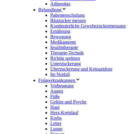
Adipositas
Behandlung
Patientenschulung
Blutzucker messen
Kontinuierliche Gewebezuckermessung
Ernährung
Bewegung
Medikamente
Insulintherapie
Therapie-Technik
Richtig spritzen
Unterzuckerung
Überzuckerung und Ketoazidose
Im Notfall
Folgeerkrankungen
Vorbeugung
Augen
Füße
Gehirn und Psyche
Haut
Herz-Kreislauf
Krebs
Leber
Lunge