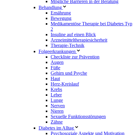
Mögliche Barrieren in der Beratung
Behandlung
Ernährung
Bewegung
Medikamentöse Therapie bei Diabetes Typ
2
Insuline auf einen Blick
Arzneimitteltherapie­sicherheit
Therapie-Technik
Fol­ge­er­kran­kun­gen
Checkliste zur Prävention
Augen
Füße
Gehirn und Psyche
Haut
Herz-Kreislauf
Krebs
Leber
Lunge
Nerven
Nieren
Sexuelle Funktionsstörungen
Zähne
Diabetes im Alltag
Psychosoziale Aspekte und Motivation