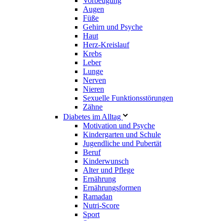
Vorbeugung
Augen
Füße
Gehirn und Psyche
Haut
Herz-Kreislauf
Krebs
Leber
Lunge
Nerven
Nieren
Sexuelle Funktionsstörungen
Zähne
Diabetes im Alltag
Motivation und Psyche
Kindergarten und Schule
Jugendliche und Pubertät
Beruf
Kinderwunsch
Alter und Pflege
Ernährung
Ernährungsformen
Ramadan
Nutri-Score
Sport