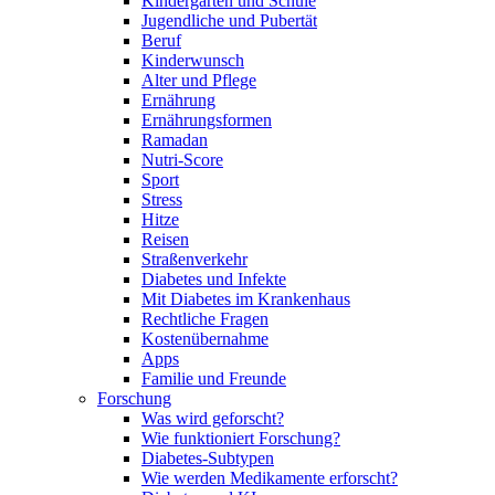
Kindergarten und Schule
Jugendliche und Pubertät
Beruf
Kinderwunsch
Alter und Pflege
Ernährung
Ernährungsformen
Ramadan
Nutri-Score
Sport
Stress
Hitze
Reisen
Straßenverkehr
Diabetes und Infekte
Mit Diabetes im Krankenhaus
Rechtliche Fragen
Kostenübernahme
Apps
Familie und Freunde
Forschung
Was wird geforscht?
Wie funktioniert Forschung?
Diabetes-Subtypen
Wie werden Medikamente erforscht?