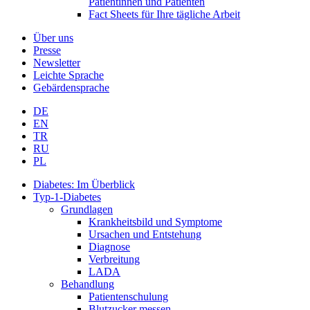
Patientinnen und Patienten
Fact Sheets für Ihre tägliche Arbeit
Über uns
Presse
Newsletter
Leichte Sprache
Gebärdensprache
DE
EN
TR
RU
PL
Diabetes: Im Überblick
Typ-1-Diabetes
Grundlagen
Krankheitsbild und Symptome
Ursachen und Entstehung
Diagnose
Verbreitung
LADA
Behandlung
Patientenschulung
Blutzucker messen