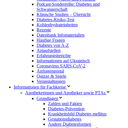
Podcast-Sonderreihe: Diabetes und
Schwangerschaft
Klinische Studien – Übersicht
Diabetes-Risiko-Test
Kohlenhydrateinheiten
Rezepte
Datenbank Infomaterialien
Häufige Fragen
Diabetes von A-Z
Anlaufstellen
Erfahrungsberichte
Informationen auf Ukrainisch
Coronavirus SARS-CoV-2
Anfragenportal
Quizze & Spiele
Veranstaltungen
Informationen für Fachkreise
Apothekerinnen und Apotheker sowie PTAs
Grundlagen
Zahlen und Fakten
Diabetes-Prävention
Krankheitsbild Diabetes mellitus
Gestationsdiabetes
Andere Diabetesformen