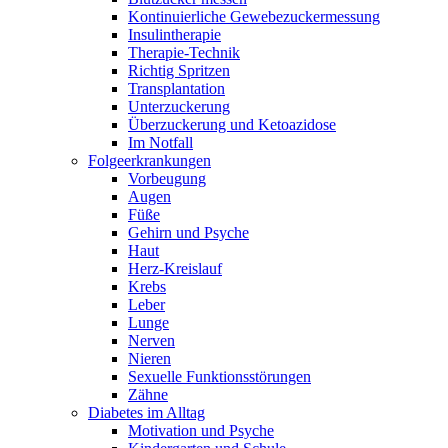
Kontinuierliche Gewebezuckermessung
Insulintherapie
Therapie-Technik
Richtig Spritzen
Transplantation
Unterzuckerung
Überzuckerung und Ketoazidose
Im Notfall
Folgeerkrankungen
Vorbeugung
Augen
Füße
Gehirn und Psyche
Haut
Herz-Kreislauf
Krebs
Leber
Lunge
Nerven
Nieren
Sexuelle Funktionsstörungen
Zähne
Diabetes im Alltag
Motivation und Psyche