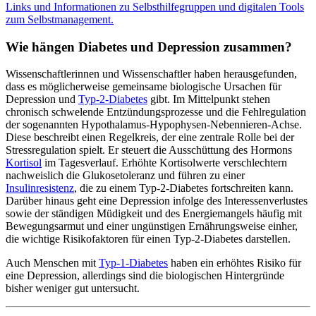
Links und Informationen zu Selbsthilfegruppen und digitalen Tools
zum Selbstmanagement.
Wie hängen Diabetes und Depression zusammen?
Wissenschaftlerinnen und Wissenschaftler haben herausgefunden,
dass es möglicherweise gemeinsame biologische Ursachen für
Depression und
Typ-2-Diabetes
gibt. Im Mittelpunkt stehen
chronisch schwelende Entzündungsprozesse und die Fehlregulation
der sogenannten Hypothalamus-Hypophysen-Nebennieren-Achse.
Diese beschreibt einen Regelkreis, der eine zentrale Rolle bei der
Stressregulation spielt. Er steuert die Ausschüttung des Hormons
Kortisol
im Tagesverlauf. Erhöhte Kortisolwerte verschlechtern
nachweislich die Glukosetoleranz und führen zu einer
Insulinresistenz
, die zu einem Typ-2-Diabetes fortschreiten kann.
Darüber hinaus geht eine Depression infolge des Interessenverlustes
sowie der ständigen Müdigkeit und des Energiemangels häufig mit
Bewegungsarmut und einer ungünstigen Ernährungsweise einher,
die wichtige Risikofaktoren für einen Typ-2-Diabetes darstellen.
Auch Menschen mit
Typ-1-Diabetes
haben ein erhöhtes Risiko für
eine Depression, allerdings sind die biologischen Hintergründe
bisher weniger gut untersucht.