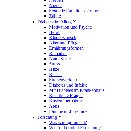
Nerven
Nieren
Sexuelle Funktionsstörungen
Zähne
Diabetes im Alltag
Motivation und Psyche
Beruf
Kinderwunsch
Alter und Pflege
Ernährungsformen
Ramadan
Nutri-Score
Stress
Hitze
Reisen
Straßenverkehr
Diabetes und Infekte
Mit Diabetes im Krankenhaus
Rechtliche Fragen
Kostenübernahme
Apps
Familie und Freunde
Forschung
Was wird geforscht?
Wie funktioniert Forschung?