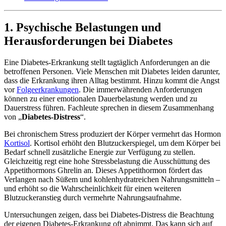
1. Psychische Belastungen und
Herausforderungen bei Diabetes
Eine Diabetes-Erkrankung stellt tagtäglich Anforderungen an die
betroffenen Personen. Viele Menschen mit Diabetes leiden darunter,
dass die Erkrankung ihren Alltag bestimmt. Hinzu kommt die Angst
vor
Folgeerkrankungen
. Die immerwährenden Anforderungen
können zu einer emotionalen Dauerbelastung werden und zu
Dauerstress führen. Fachleute sprechen in diesem Zusammenhang
von „
Diabetes-Distress
“.
Bei chronischem Stress produziert der Körper vermehrt das Hormon
Kortisol
. Kortisol erhöht den Blutzuckerspiegel, um dem Körper bei
Bedarf schnell zusätzliche Energie zur Verfügung zu stellen.
Gleichzeitig regt eine hohe Stressbelastung die Ausschüttung des
Appetithormons Ghrelin an. Dieses Appetithormon fördert das
Verlangen nach Süßem und kohlenhydratreichen Nahrungsmitteln –
und erhöht so die Wahrscheinlichkeit für einen weiteren
Blutzuckeranstieg durch vermehrte Nahrungsaufnahme.
Untersuchungen zeigen, dass bei Diabetes-Distress die Beachtung
der eigenen Diabetes-Erkrankung oft abnimmt. Das kann sich auf