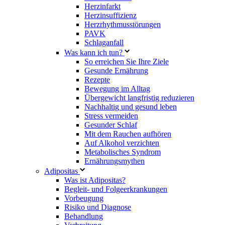
Herzinfarkt
Herzinsuffizienz
Herzrhythmusstörungen
PAVK
Schlaganfall
Was kann ich tun?
So erreichen Sie Ihre Ziele
Gesunde Ernährung
Rezepte
Bewegung im Alltag
Übergewicht langfristig reduzieren
Nachhaltig und gesund leben
Stress vermeiden
Gesunder Schlaf
Mit dem Rauchen aufhören
Auf Alkohol verzichten
Metabolisches Syndrom
Ernährungsmythen
Adipositas
Was ist Adipositas?
Begleit- und Folgeerkrankungen
Vorbeugung
Risiko und Diagnose
Behandlung