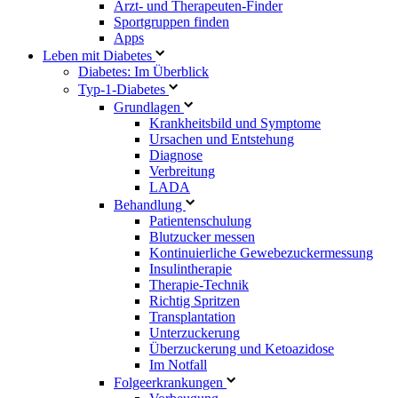
Arzt- und Therapeuten-Finder
Sportgruppen finden
Apps
Leben mit Diabetes
Diabetes: Im Überblick
Typ-1-Diabetes
Grundlagen
Krankheitsbild und Symptome
Ursachen und Entstehung
Diagnose
Verbreitung
LADA
Behandlung
Patientenschulung
Blutzucker messen
Kontinuierliche Gewebezuckermessung
Insulintherapie
Therapie-Technik
Richtig Spritzen
Transplantation
Unterzuckerung
Überzuckerung und Ketoazidose
Im Notfall
Folgeerkrankungen