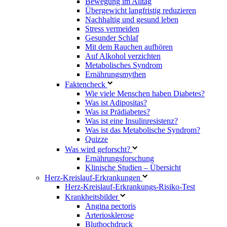
Bewegung im Alltag
Übergewicht langfristig reduzieren
Nachhaltig und gesund leben
Stress vermeiden
Gesunder Schlaf
Mit dem Rauchen aufhören
Auf Alkohol verzichten
Metabolisches Syndrom
Ernährungsmythen
Faktencheck
Wie viele Menschen haben Diabetes?
Was ist Adipositas?
Was ist Prädiabetes?
Was ist eine Insulinresistenz?
Was ist das Metabolische Syndrom?
Quizze
Was wird geforscht?
Ernährungsforschung
Klinische Studien – Übersicht
Herz-Kreislauf-Erkrankungen
Herz-Kreislauf-Erkrankungs-Risiko-Test
Krankheitsbilder
Angina pectoris
Arteriosklerose
Bluthochdruck