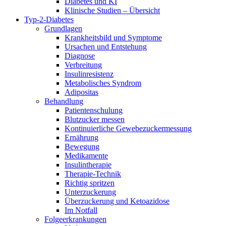
Diabetes und KI
Klinische Studien – Übersicht
Typ-2-Diabetes
Grundlagen
Krankheitsbild und Symptome
Ursachen und Entstehung
Diagnose
Verbreitung
Insulinresistenz
Metabolisches Syndrom
Adipositas
Behandlung
Patientenschulung
Blutzucker messen
Kontinuierliche Gewebezuckermessung
Ernährung
Bewegung
Medikamente
Insulintherapie
Therapie-Technik
Richtig spritzen
Unterzuckerung
Überzuckerung und Ketoazidose
Im Notfall
Folgeerkrankungen