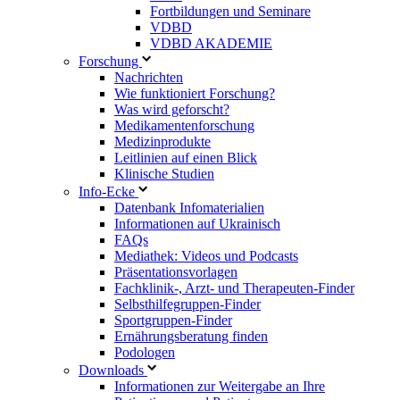
Fortbildungen und Seminare
VDBD
VDBD AKADEMIE
Forschung
Nachrichten
Wie funktioniert Forschung?
Was wird geforscht?
Medikamentenforschung
Medizinprodukte
Leitlinien auf einen Blick
Klinische Studien
Info-Ecke
Datenbank Infomaterialien
Informationen auf Ukrainisch
FAQs
Mediathek: Videos und Podcasts
Präsentationsvorlagen
Fachklinik-, Arzt- und Therapeuten-Finder
Selbsthilfegruppen-Finder
Sportgruppen-Finder
Ernährungsberatung finden
Podologen
Downloads
Informationen zur Weitergabe an Ihre