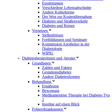
Essstörungen
Verschiedene Lebensabschnitte
Andere Kulturkreise
Der Weg zur Kostenübernahme
Diabetes und Straßenverkehr
Diabetes und Reisen
Vernetzen
Stellenbörsen
Fortbildungen und Seminare
Kommission Apotheker in der
Diabetologie
WIPIG
Diabetesberaterinnen und -berater
Grundlagen
Zahlen und Fakten
Gestationsdiabetes
Andere Diabetesformen
Behandlung
Ernährung
Bewegung
Medikamentöse Therapie bei Diabetes Typ
2
Insuline auf einen Blick
Folgeerkrankungen