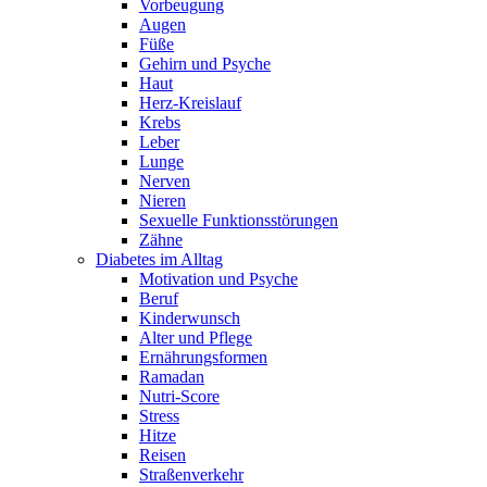
Vorbeugung
Augen
Füße
Gehirn und Psyche
Haut
Herz-Kreislauf
Krebs
Leber
Lunge
Nerven
Nieren
Sexuelle Funktionsstörungen
Zähne
Diabetes im Alltag
Motivation und Psyche
Beruf
Kinderwunsch
Alter und Pflege
Ernährungsformen
Ramadan
Nutri-Score
Stress
Hitze
Reisen
Straßenverkehr