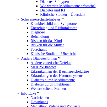
Diabetes-Subtypen
Wie werden Medikamente erforscht?
Diabetes und KI
Klinische Studien – Übersicht
Schwangerschaftsdiabetes
Krankheitsbild und Symptome
Entstehung und Risikofaktoren
Diagnose
Behandlung
Risiken für das Kind
Risiken für die Mutter
Forschung
Klinische Studien – Übersicht
Andere Diabetesformen
Andere genetische Defekte
MODY-Diabetes
Erkrankungen der Bauchspeicheldrüse
Erkrankungen des Hormonsystems
Diabetes durch Medikamente
Diabetes durch Infektionen
Weitere seltene Formen
Info-Ecke
Nachrichten
Downloads
Mediathek: Videos und Podcasts