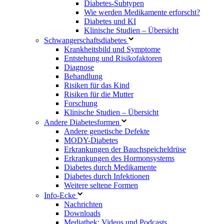
Diabetes-Subtypen
Wie werden Medikamente erforscht?
Diabetes und KI
Klinische Studien – Übersicht
Schwangerschaftsdiabetes
Krankheitsbild und Symptome
Entstehung und Risikofaktoren
Diagnose
Behandlung
Risiken für das Kind
Risiken für die Mutter
Forschung
Klinische Studien – Übersicht
Andere Diabetesformen
Andere genetische Defekte
MODY-Diabetes
Erkrankungen der Bauchspeicheldrüse
Erkrankungen des Hormonsystems
Diabetes durch Medikamente
Diabetes durch Infektionen
Weitere seltene Formen
Info-Ecke
Nachrichten
Downloads
Mediathek: Videos und Podcasts