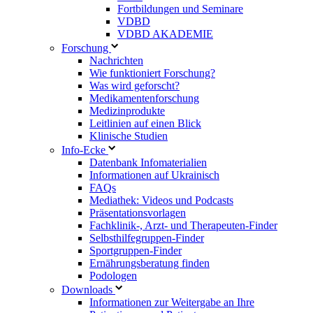
Fortbildungen und Seminare
VDBD
VDBD AKADEMIE
Forschung
Nachrichten
Wie funktioniert Forschung?
Was wird geforscht?
Medikamentenforschung
Medizinprodukte
Leitlinien auf einen Blick
Klinische Studien
Info-Ecke
Datenbank Infomaterialien
Informationen auf Ukrainisch
FAQs
Mediathek: Videos und Podcasts
Präsentationsvorlagen
Fachklinik-, Arzt- und Therapeuten-Finder
Selbsthilfegruppen-Finder
Sportgruppen-Finder
Ernährungsberatung finden
Podologen
Downloads
Informationen zur Weitergabe an Ihre