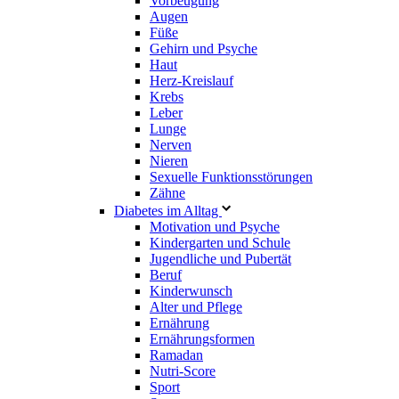
Vorbeugung
Augen
Füße
Gehirn und Psyche
Haut
Herz-Kreislauf
Krebs
Leber
Lunge
Nerven
Nieren
Sexuelle Funktionsstörungen
Zähne
Diabetes im Alltag
Motivation und Psyche
Kindergarten und Schule
Jugendliche und Pubertät
Beruf
Kinderwunsch
Alter und Pflege
Ernährung
Ernährungsformen
Ramadan
Nutri-Score
Sport