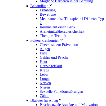
Mögliche Barrieren in der Beratung
Behandlung
Ernährung
Bewegung
Medikamentöse Therapie bei Diabetes Typ
2
Insuline auf einen Blick
Arzneimitteltherapie­sicherheit
Therapie-Technik
Fol­ge­er­kran­kun­gen
Checkliste zur Prävention
Augen
Füße
Gehirn und Psyche
Haut
Herz-Kreislauf
Krebs
Leber
Lunge
Nerven
Nieren
Sexuelle Funktionsstörungen
Zähne
Diabetes im Alltag
Psychosoziale Aspekte und Motivation