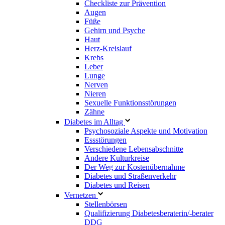
Checkliste zur Prävention
Augen
Füße
Gehirn und Psyche
Haut
Herz-Kreislauf
Krebs
Leber
Lunge
Nerven
Nieren
Sexuelle Funktionsstörungen
Zähne
Diabetes im Alltag
Psychosoziale Aspekte und Motivation
Essstörungen
Verschiedene Lebensabschnitte
Andere Kulturkreise
Der Weg zur Kostenübernahme
Diabetes und Straßenverkehr
Diabetes und Reisen
Vernetzen
Stellenbörsen
Qualifizierung Diabetesberaterin/­-berater
DDG