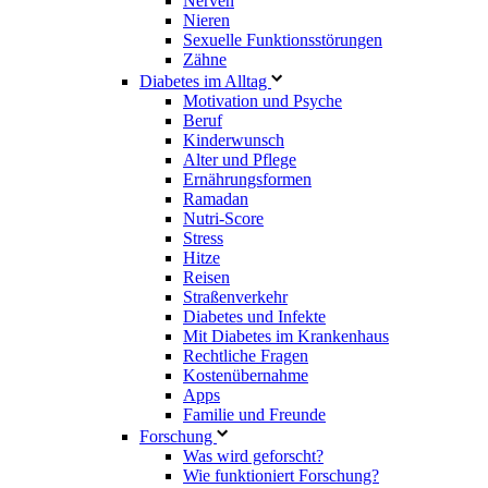
Nerven
Nieren
Sexuelle Funktionsstörungen
Zähne
Diabetes im Alltag
Motivation und Psyche
Beruf
Kinderwunsch
Alter und Pflege
Ernährungsformen
Ramadan
Nutri-Score
Stress
Hitze
Reisen
Straßenverkehr
Diabetes und Infekte
Mit Diabetes im Krankenhaus
Rechtliche Fragen
Kostenübernahme
Apps
Familie und Freunde
Forschung
Was wird geforscht?
Wie funktioniert Forschung?