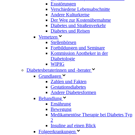
Essstörungen
Verschiedene Lebensabschnitte
Andere Kulturkreise
Der Weg zur Kostenübernahme
Diabetes und Straßenverkehr
Diabetes und Reisen
Vernetzen
Stellenbörsen
Fortbildungen und Seminare
Kommission Apotheker in der
Diabetologie
WIPIG
Diabetesberaterinnen und -berater
Grundlagen
Zahlen und Fakten
Gestationsdiabetes
Andere Diabetesformen
Behandlung
Ernährung
Bewegung
Medikamentöse Therapie bei Diabetes Typ
2
Insuline auf einen Blick
Folgeerkrankungen