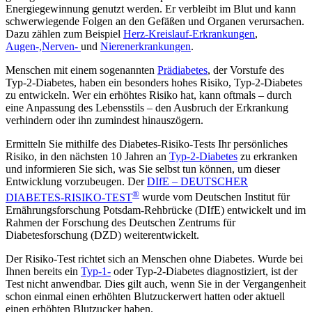
Energiegewinnung genutzt werden. Er verbleibt im Blut und kann
schwerwiegende Folgen an den Gefäßen und Organen verursachen.
Dazu zählen zum Beispiel
Herz-Kreislauf-Erkrankungen
,
Augen-,
Nerven-
und
Nierenerkrankungen
.
Menschen mit einem sogenannten
Prädiabetes
, der Vorstufe des
Typ-2-Diabetes, haben ein besonders hohes Risiko, Typ-2-Diabetes
zu entwickeln. Wer ein erhöhtes Risiko hat, kann oftmals – durch
eine Anpassung des Lebensstils – den Ausbruch der Erkrankung
verhindern oder ihn zumindest hinauszögern.
Ermitteln Sie mithilfe des Diabetes-Risiko-Tests Ihr persönliches
Risiko, in den nächsten 10 Jahren an
Typ-2-Diabetes
zu erkranken
und informieren Sie sich, was Sie selbst tun können, um dieser
Entwicklung vorzubeugen. Der
DIfE – DEUTSCHER
®
DIABETES-RISIKO-TEST
wurde vom Deutschen Institut für
Ernährungsforschung Potsdam-Rehbrücke (DIfE) entwickelt und im
Rahmen der Forschung des Deutschen Zentrums für
Diabetesforschung (DZD) weiterentwickelt.
Der Risiko-Test richtet sich an Menschen ohne Diabetes. Wurde bei
Ihnen bereits ein
Typ-1-
oder Typ-2-Diabetes diagnostiziert, ist der
Test nicht anwendbar. Dies gilt auch, wenn Sie in der Vergangenheit
schon einmal einen erhöhten Blutzuckerwert hatten oder aktuell
einen erhöhten Blutzucker haben.