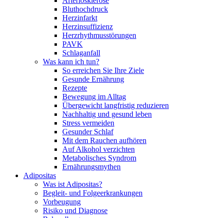
Arteriosklerose
Bluthochdruck
Herzinfarkt
Herzinsuffizienz
Herzrhythmusstörungen
PAVK
Schlaganfall
Was kann ich tun?
So erreichen Sie Ihre Ziele
Gesunde Ernährung
Rezepte
Bewegung im Alltag
Übergewicht langfristig reduzieren
Nachhaltig und gesund leben
Stress vermeiden
Gesunder Schlaf
Mit dem Rauchen aufhören
Auf Alkohol verzichten
Metabolisches Syndrom
Ernährungsmythen
Adipositas
Was ist Adipositas?
Begleit- und Folgeerkrankungen
Vorbeugung
Risiko und Diagnose