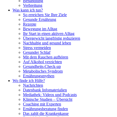
Behandlung
Verbreitung
Was kann ich tun?
So erreichen Sie Ihre Ziele
Gesunde Ernährung
Rezepte
Bewegung im Alltag
Ihr Start in einen aktiven Alltag
Übergewicht langfristig reduzieren
Nachhaltig und gesund leben
Stress vermeiden
Gesunder Schlaf
Mit dem Rauchen aufhören
Auf Alkohol verzichten
Gesundheits-Check-up
Metabolisches Syndrom
Ernährungsmythen
Wo finde ich Hilfe?
Nachrichten
Datenbank Infomaterialien
Mediathek: Videos und Podcasts
Klinische Studien – Übersicht
Coaching mit Experten
Ernährungsberatung finden
Das zahlt die Krankenkasse