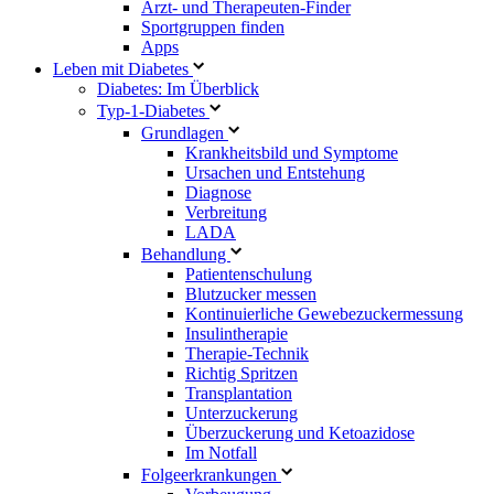
Arzt- und Therapeuten-Finder
Sportgruppen finden
Apps
Leben mit Diabetes
Diabetes: Im Überblick
Typ-1-Diabetes
Grundlagen
Krankheitsbild und Symptome
Ursachen und Entstehung
Diagnose
Verbreitung
LADA
Behandlung
Patientenschulung
Blutzucker messen
Kontinuierliche Gewebezuckermessung
Insulintherapie
Therapie-Technik
Richtig Spritzen
Transplantation
Unterzuckerung
Überzuckerung und Ketoazidose
Im Notfall
Folgeerkrankungen