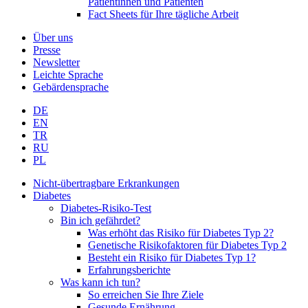
Patientinnen und Patienten
Fact Sheets für Ihre tägliche Arbeit
Über uns
Presse
Newsletter
Leichte Sprache
Gebärdensprache
DE
EN
TR
RU
PL
Nicht-übertragbare Erkrankungen
Diabetes
Diabetes-Risiko-Test
Bin ich gefährdet?
Was erhöht das Risiko für Diabetes Typ 2?
Genetische Risikofaktoren für Diabetes Typ 2
Besteht ein Risiko für Diabetes Typ 1?
Erfahrungsberichte
Was kann ich tun?
So erreichen Sie Ihre Ziele
Gesunde Ernährung