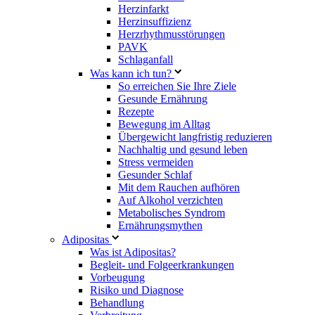
Herzinfarkt
Herzinsuffizienz
Herzrhythmusstörungen
PAVK
Schlaganfall
Was kann ich tun?
So erreichen Sie Ihre Ziele
Gesunde Ernährung
Rezepte
Bewegung im Alltag
Übergewicht langfristig reduzieren
Nachhaltig und gesund leben
Stress vermeiden
Gesunder Schlaf
Mit dem Rauchen aufhören
Auf Alkohol verzichten
Metabolisches Syndrom
Ernährungsmythen
Adipositas
Was ist Adipositas?
Begleit- und Folgeerkrankungen
Vorbeugung
Risiko und Diagnose
Behandlung