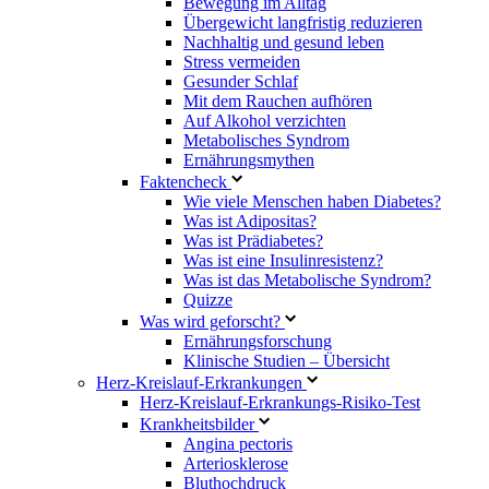
Bewegung im Alltag
Übergewicht langfristig reduzieren
Nachhaltig und gesund leben
Stress vermeiden
Gesunder Schlaf
Mit dem Rauchen aufhören
Auf Alkohol verzichten
Metabolisches Syndrom
Ernährungsmythen
Faktencheck
Wie viele Menschen haben Diabetes?
Was ist Adipositas?
Was ist Prädiabetes?
Was ist eine Insulinresistenz?
Was ist das Metabolische Syndrom?
Quizze
Was wird geforscht?
Ernährungsforschung
Klinische Studien – Übersicht
Herz-Kreislauf-Erkrankungen
Herz-Kreislauf-Erkrankungs-Risiko-Test
Krankheitsbilder
Angina pectoris
Arteriosklerose
Bluthochdruck