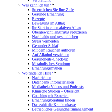
Verbreitung
Was kann ich tun?
So erreichen Sie Ihre Ziele
Gesunde Ernährung
Rezepte
Bewegung im Alltag
Ihr Start in einen aktiven Alltag
Übergewicht langfristig reduzieren
Nachhaltig und gesund leben
Stress vermeiden
Gesunder Schlaf
Mit dem Rauchen aufhören
Auf Alkohol verzichten
Gesundheits-Check-up
Metabolisches Syndrom
Ernährungsmythen
Wo finde ich Hilfe?
Nachrichten
Datenbank Infomaterialien
Mediathek: Videos und Podcasts
Klinische Studien – Übersicht
Coaching mit Experten
Ernährungsberatung finden
Das zahlt die Krankenkasse
Betriebliches Gesundheitsmanagement