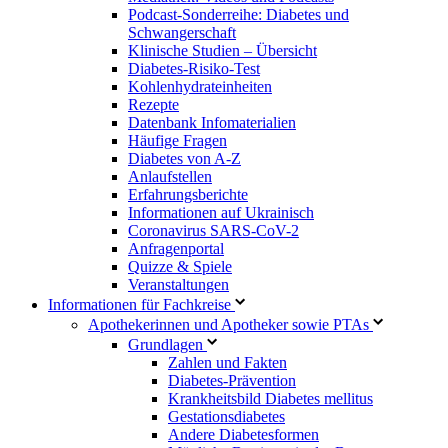
Podcast-Sonderreihe: Diabetes und
Schwangerschaft
Klinische Studien – Übersicht
Diabetes-Risiko-Test
Kohlenhydrateinheiten
Rezepte
Datenbank Infomaterialien
Häufige Fragen
Diabetes von A-Z
Anlaufstellen
Erfahrungsberichte
Informationen auf Ukrainisch
Coronavirus SARS-CoV-2
Anfragenportal
Quizze & Spiele
Veranstaltungen
Informationen für Fachkreise
Apothekerinnen und Apotheker sowie PTAs
Grundlagen
Zahlen und Fakten
Diabetes-Prävention
Krankheitsbild Diabetes mellitus
Gestationsdiabetes
Andere Diabetesformen